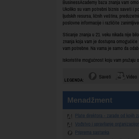
BusinessAcademy baza znanja vam omoguća
Ukoliko su vam potrebni biznis saveti i
ljudskih resursa, ličnih veština, preduzet
poslovne informacije i različite zanimlji
Sticanje znanja u 21. veku nikada nije bi
znanja koja vam je dostupna omogućiće v
vam potrebne. Na vama je samo da odabe
Iskoristite mogućnost koju vam pružaju ov
Saveti
Video
LEGENDA:
Menadžment
Plate direktora - zarade od kojih 
Vođstvo i upravljanje organizacijo
Priprema sastanka