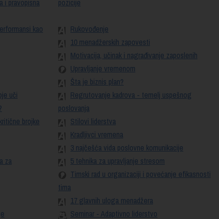
a i pravopisna
pozicije
performansi kao
Rukovođenje
10 menadžerskih zapovesti
Motivacija, učinak i nagrađivanje zaposlenih
Upravljanje vremenom
Šta je biznis plan?
je uči
Regrutovanje kadrova - temelj uspešnog
?
poslovanja
ritične brojke
Stilovi liderstva
Kradljivci vremena
3 najčešća vida poslovne komunikacije
ja za
5 tehnika za upravljanje stresom
Timski rad u organizaciji i povećanje efikasnosti
tima
17 glavnih uloga menadžera
je
Seminar - Adaptivno liderstvo