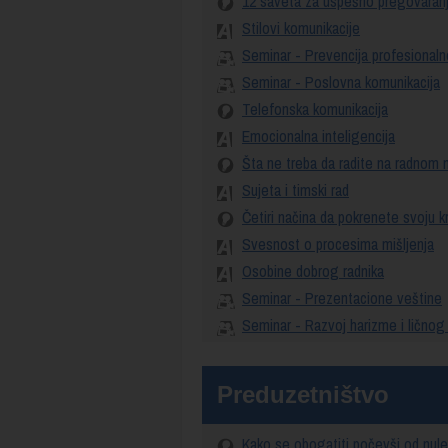
12 saveta za uspešno pregovaran
Stilovi komunikacije
Seminar - Prevencija profesional
Seminar - Poslovna komunikacija
Telefonska komunikacija
Emocionalna inteligencija
Šta ne treba da radite na radnom
Sujeta i timski rad
Četiri načina da pokrenete svoju k
Svesnost o procesima mišljenja
Osobine dobrog radnika
Seminar - Prezentacione veštine
Seminar - Razvoj harizme i ličnog
Preduzetništvo
Kako se obogatiti počevši od nul