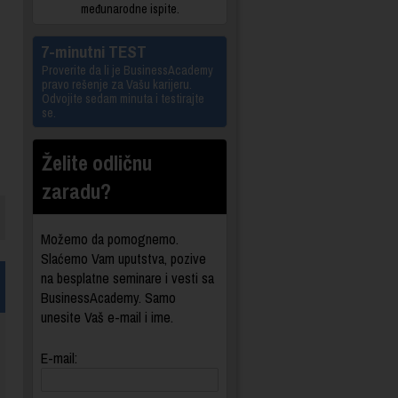
međunarodne ispite.
7-minutni TEST
Proverite da li je BusinessAcademy
pravo rešenje za Vašu karijeru.
Odvojite sedam minuta i testirajte
se.
Želite odličnu
zaradu?
Možemo da pomognemo.
Slaćemo Vam uputstva, pozive
na besplatne seminare i vesti sa
BusinessAcademy. Samo
unesite Vaš e-mail i ime.
E-mail: