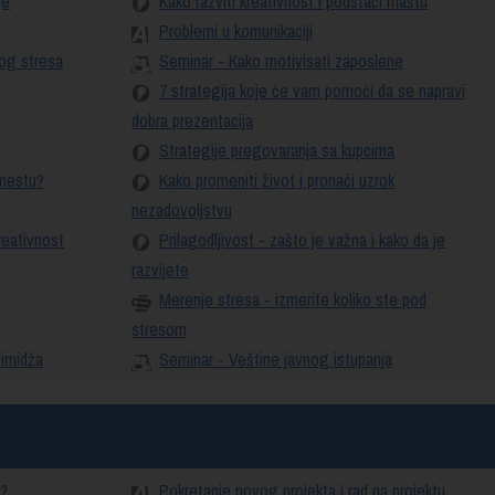
je
Kako razviti kreativnost i podstaći maštu
Problemi u komunikaciji
nog stresa
Seminar - Kako motivisati zaposlene
7 strategija koje će vam pomoći da se napravi
dobra prezentacija
Strategije pregovaranja sa kupcima
 mestu?
Kako promeniti život i pronaći uzrok
nezadovoljstvu
reativnost
Prilagodljivost - zašto je važna i kako da je
razvijete
Merenje stresa - izmerite koliko ste pod
stresom
 imidža
Seminar - Veštine javnog istupanja
e?
Pokretanje novog projekta i rad na projektu