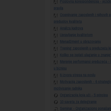
Poslovna korespondencija - jezičk
pravila
Ocenjivanje zaposlenih i njihovih 
preduslov kvaliteta
Analiza kadrova
Upravljanje kvalitetom
Menadžment u obrazovanju
Trening zaposlenih u preduzeću ko
Koliko se isplati ulaganje u znanje
Merenje performansi preduzeća - k
u biznisu
6 izvora stresa na poslu
Motivacija zaposlenih - 6 strategi
motivisanje radnika
Organizacija koja uči - 5 principa
10 saveta za delegiranje
Seminar - Organizaciono ponašan