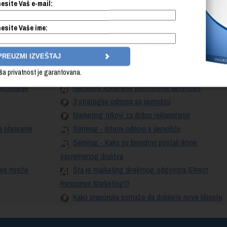
esite Vaš e-mail:
Šta je marketing plan?
 – CRM sistem
Šta je to dobar Web sajt i šta on mora sadržati?
esite Vaše ime:
 kupaca?
Kultura usluge prema kupcima - customer
service
Šta je copywriting?
ša privatnost je garantovana.
ga
Internet marketing strategije
idobijanje
Najčešće korišćene promotivne aktivnosti
3 strategije odnosa sa javnošću
Marketing trikovi za dobro reklamiranje
 planiranje
Seminar - Interni odnosi s javnošću
Seminar - Kako su brendovi postali ikone
savremenog društva
enje mreže
Šta je marketing direktnog odgovora (Direct
Response Marketing)?
Kako preporuka pomaže da dobijete nove klijente