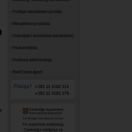
Prodaja i menadžment prodaje
Menadžment projekata
Finansijski i investicioni menadžment
Preduzetništvo
Poslovna administracija
Real Estate Agent
Pitanja?
+381 11 4182 114
+381 11 4182 176
e
Po zvaničnom ovlašćenju
Cambridge odeljenja za