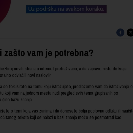
 i zašto vam je potrebna?
bezbroj novih strana u internet pretraživacu, a da zapravo niste do kraja
stalno odvlačili novi naslovi?
e da se fokusirate na temu koju istražujete, predlažemo vam da istraživanje o
jtu koji vam na jednom mestu nudi pregled svih tema grupisanih po
 čine bazu znanja.
ete o temi koja vas zanima i da donesete bolju poslovnu odluku ili naučit
očitanog teksta koji se nalazi u bazi znanja može se posmatrati kao