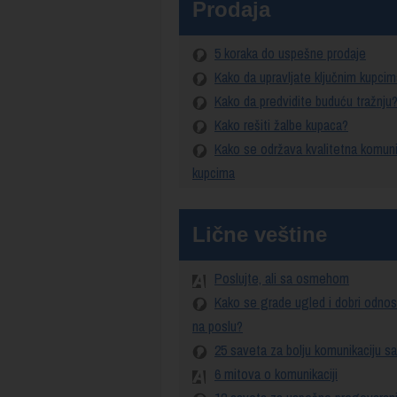
Prodaja
5 koraka do uspešne prodaje
Kako da upravljate ključnim kupci
Kako da predvidite buduću tražnju
Kako rešiti žalbe kupaca?
Kako se održava kvalitetna komuni
kupcima
Lične veštine
Poslujte, ali sa osmehom
Kako se grade ugled i dobri odno
na poslu?
25 saveta za bolju komunikaciju sa
6 mitova o komunikaciji