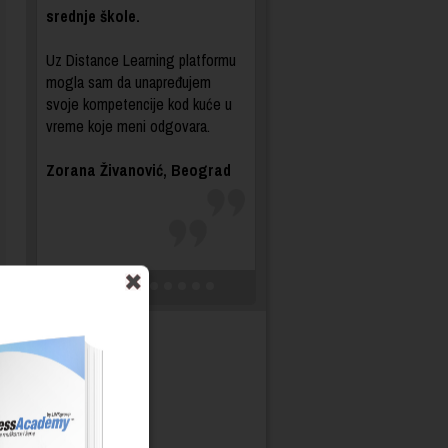
srednje škole.
Uz Distance Learning platformu
mogla sam da unapređujem
svoje kompetencije kod kuće u
vreme koje meni odgovara.
Zorana Živanović, Beograd