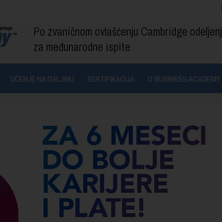
Po zvaničnom ovlašćenju Cambridge odeljen
za međunarodne ispite
UČENJE NA DALJINU
SERTIFIKACIJA
O BUSINESS ACADEMY