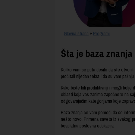
Glavna strana
»
Programi
Šta je baza znanja
Koliko vam se puta desilo da ste otvorili 
pročitali nijedan tekst i da su vam pažnju 
Kako biste bili produktivniji i mogli bolj
oblasti koja vas zanima započnete na sa
odgovarajućim kategorijama koje zapravo
Baza znanja će vam pomoći da se informiš
nešto novo. Primena saveta iz svakog pr
besplatna poslovna edukacija.