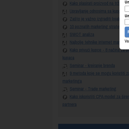
Un
Kako plasirati proizvod na tržište
Upravljanje odnosima sa kupcima
Un
Zašto je važno izgraditi lojalnost
10 poznatih marketing strategija
SWOT analiza
Va
Najbolje tehnike internet marketin
Kako privući kupce - 8 načina za pr
kupaca
Seminar - kreiranje brenda
9 metoda koje se mogu koristiti za
marketinga
Seminar - Trade marketing
Kako iskoristiti CPA model za šir
partnera