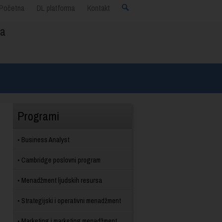
Početna
DL platforma
Kontakt
ja
Programi
Business Analyst
Cambridge poslovni program
Menadžment ljudskih resursa
Strategijski i operativni menadžment
Marketing i marketing menadžment