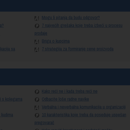
Mogu li pitanja da budu odgovor?
ma?
7 najvećih grešaka koje treba izbeći u procesu
?
prodaje
Briga o kupcima
kacija sa
7 strategija za formiranje cene proizvoda
Kako reći ne i kada treba reći ne
si s kolegama
Odbacite loše radne navike
Verbalna i neverbalna komunikacija u organizaciji
 ljudima
10 karakteristika koje treba da poseduje uspešan
pregovarač