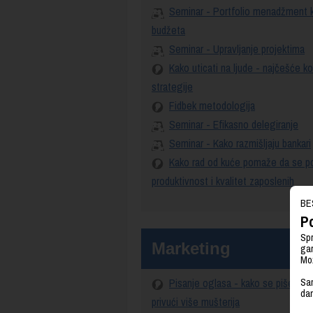
Seminar - Portfolio menadžment
budžeta
Seminar - Upravljanje projektima
Kako uticati na ljude - najčešće k
strategije
Fidbek metodologija
Seminar - Efikasno delegiranje
Seminar - Kako razmišljaju bankari
Kako rad od kuće pomaže da se p
produktivnost i kvalitet zaposlenih
BE
Po
Spr
Marketing
gar
Mož
Sam
Pisanje oglasa - kako se piše ogla
da
privući više mušterija