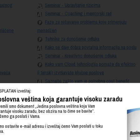
 kućnog
Seminar - Upravljanje rizicima
Seminar - Coaching i mentorski rad
Faze za rešavanje problema koje primenjuju
orišćene
menadžeri
Tehnike za donošenje odluka
Kako se daje dobra povratna informacija na poslu
Seminar - Kreativno donošenje odluka
Kako vam Cloud tehnologija pomaže da efektno
oveća
(i timski) izvršavate ključne poslove
Saznajte zašto vam je potrebna cost benefit
analiza
SPLATAN izveštaj:
slovna veština koja garantuje visoku zaradu
emili smo dokument „Jedina poslovna veština koja Vam
antuje visoku zaradu, bez obzira na to čime se bavite”.
emo ga poslati i Vama.
o ostavite e-mail adresu i izveštaj ćemo Vam poslati u toku
s koji će
Marketing Memo
na.
Marketing miks