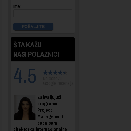
Ime:
ŠTA KAŽU
NAŠI POLAZNICI
4.5
Na osnovu
Google recenzija.
Zahvaljujući
programu
Project
Management,
sada sam
direktorka internacionalne