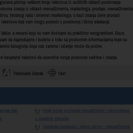
va pristup velikom broju tekstova iz različitih oblasti poslovanja.
 poslovna znanja iz oblasti menadžmenta, marketinga, prodaje, menadžmenta
ništva, timskog rada i internet marketinga, u bazi znanja ćete pronaći
ve tekstove koji vam mogu pomoći u poslovnoj i ličnoj edukaciji.
lo lakše, a resursi koju su vam dostupni su praktično neograničeni. Baza
am da napredujete i budete u toku sa poslovnim informacijama koje su
rete kategoriju koja vas zanima i učenje može da počne.
i besplatni tekstovi da usavršite svoje poslovne veštine i znanja.
Tekstualni članak
Test
zastaje dah
Fanki biznis postavlja menadžment i rukovođenje
m
u središte zbivanja
Selekcija kandidata i njihov razvoj - menadžerske