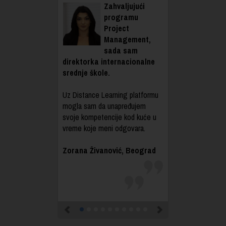
Zahvaljujući
programu
Project
Management,
sada sam
direktorka internacionalne
srednje škole.
Uz Distance Learning platformu
mogla sam da unapređujem
svoje kompetencije kod kuće u
vreme koje meni odgovara.
Zorana Živanović, Beograd
Previous
Next