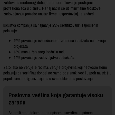
zahtevima modernog doba jeste i sertifikovanje postojećih
profesionalaca u biznisu. Na taj način se uz minimalne troškove
zadovoljavaju potrebe unutar firme i uspostavljaju standardi.
Iskustva kompanija sa najmanje 25% sertifikovanih zaposlenih
pokazuje:
15% povećanje iskorišćenosti vremena i budžeta na razvoju
projekata,
18% manje "praznog hoda" u radu,
14% povećanje zadovoljstva potrošača.
Zato, ako ne verujete rečima, verujte brojevima koji nedvosmisleno
pokazuju da sertifikat donosi ne samo opstanak, već i uspeh na tržištu
pojedincima i odganizacijama u svim oblastima poslovanja.
Poslovna veština koja garantuje visoku
zaradu
Spremili smo dokument sa opisom i savetima u primeni