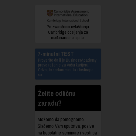
Po zvaničnom ovlašćenju
Cambridge odeljenja za
međunarodne ispite.
7-minutni TEST
Proverite da li je BusinessAcademy
pravo rešenje za Vašu karijeru.
Odvojite sedam minuta i testirajte
se.
Želite odličnu
zaradu?
Možemo da pomognemo.
Slaćemo Vam uputstva, pozive
na besplatne seminare i vesti sa