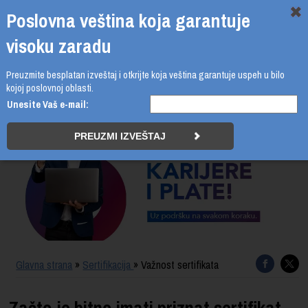
Poslovna veština koja garantuje
visoku zaradu
Preuzmite besplatan izveštaj i otkrijte koja veština garantuje uspeh u bilo
011 4011 210
kojoj poslovnoj oblasti.
Unesite Vaš e-mail:
PROGRAMI
UPIS
ŠTA DOBIJATE
UČENJE NA DALJINU
SERTIFIKACIJA
Glavna strana
»
Sertifikacija
» Važnost sertifikata
O BUSINESS ACADEMY
Zašto je bitno imati priznat sertifikat