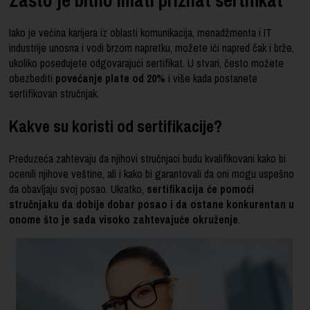
Iako je većina karijera iz oblasti komunikacija, menadžmenta i IT
industrije unosna i vodi brzom napretku, možete ići napred čak i brže,
ukoliko posedujete odgovarajući
sertifikat
. U stvari, često možete
obezbediti
povećanje plate od 20%
i više kada postanete
sertifikovan stručnjak.
Kakve su koristi od sertifikacije?
Preduzeća zahtevaju da njihovi stručnjaci budu kvalifikovani kako bi
ocenili njihove veštine, ali i kako bi garantovali da oni mogu uspešno
da obavljaju svoj posao. Ukratko,
sertifikacija će pomoći
stručnjaku da dobije dobar posao i da ostane konkurentan u
onome što je sada visoko zahtevajuće okruženje
.