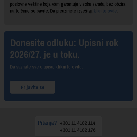
poslovne veštine koja Vam garantuje visoku zaradu, bez obzira
na to čime se bavite. Da preuzmete izveštaj,
kliknite ovde
.
Donesite odluku: Upisni rok
2026/27. je u toku.
Da saznate sve o upisu,
kliknite ovde
.
Prijavite se
Pitanja?
+381 11 4182 114
+381 11 4182 176