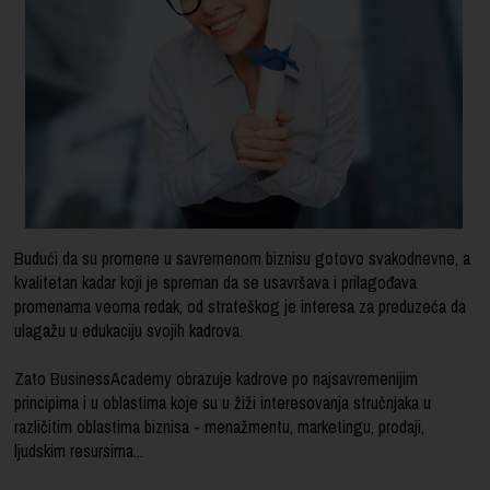
Budući da su promene u savremenom biznisu gotovo svakodnevne, a
kvalitetan kadar koji je spreman da se usavršava i prilagođava
promenama veoma redak, od strateškog je interesa za preduzeća da
ulagažu u edukaciju svojih kadrova.
Zato BusinessAcademy obrazuje kadrove po najsavremenijim
principima i u oblastima koje su u žiži interesovanja stručnjaka u
različitim oblastima biznisa - menažmentu, marketingu, prodaji,
ljudskim resursima...