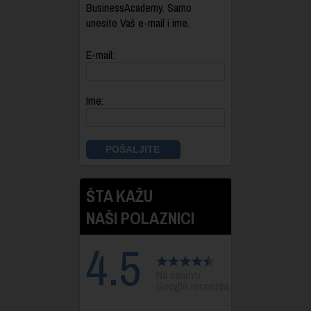
BusinessAcademy. Samo
unesite Vaš e-mail i ime.
E-mail:
Ime:
ŠTA KAŽU
NAŠI POLAZNICI
4.5
Na osnovu
Google recenzija.