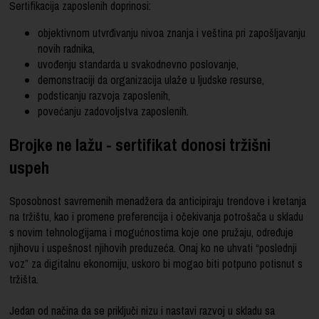
Sertifikacija zaposlenih doprinosi:
objektivnom utvrđivanju nivoa znanja i veština pri zapošljavanju
novih radnika,
uvođenju standarda u svakodnevno poslovanje,
demonstraciji da organizacija ulaže u ljudske resurse,
podsticanju razvoja zaposlenih,
povećanju zadovoljstva zaposlenih.
Brojke ne lažu - sertifikat donosi tržišni
uspeh
Sposobnost savremenih menadžera da anticipiraju trendove i kretanja
na tržištu, kao i promene preferencija i očekivanja potrošača u skladu
s novim tehnologijama i mogućnostima koje one pružaju, određuje
njihovu i uspešnost njihovih preduzeća. Onaj ko ne uhvati “poslednji
voz” za digitalnu ekonomiju, uskoro bi mogao biti potpuno potisnut s
tržišta.
Jedan od načina da se priključi nizu i nastavi razvoj u skladu sa