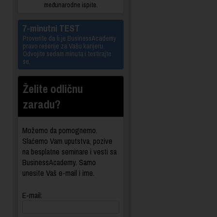
međunarodne ispite.
7-minutni TEST
Proverite da li je BusinessAcademy
pravo rešenje za Vašu karijeru.
Odvojite sedam minuta i testirajte
se.
Želite odličnu
zaradu?
Možemo da pomognemo.
Slaćemo Vam uputstva, pozive
na besplatne seminare i vesti sa
BusinessAcademy. Samo
unesite Vaš e-mail i ime.
E-mail: