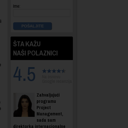
Ime:
i
ŠTA KAŽU
NAŠI POLAZNICI
4.5
e
Na osnovu
Google recenzija.
Zahvaljujući
programu
e
Project
e
Management,
sada sam
direktorka internacionalne