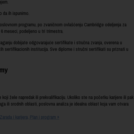
njem.
o da ih ispunimo.
poslovnom programu, po zvaničnom ovlašćenju Cambridge odeljenja za
6 meseci, podeljeno u tri trimestra.
aganju dobijate odgovarajuće sertifikate i stručna zvanja, overena u
 sertifikacionih institucija. Sve diplome i stručni sertifikati su priznati u
emy
ji žele napredak ili prekvalifikaciju. Ukoliko ste na početku karijere ili pak
nga ili srodnih oblasti, poslovna analiza je idealna oblast koja vam otvara
rada i karijera, Plan i program »