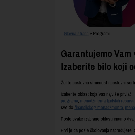
Glavna strana
» Programi
Garantujemo Vam v
Izaberite bilo koji 
Želite poslovnu stručnost i poslovni sert
Izaberite oblast koja Vas najviše privlač
programa
,
menadžmenta ljudskih resursa
sve do
finansijskog menadžmenta
,
mena
Posle svake izabrane oblasti imamo dva j
Prvi je da posle školovanja napredujete, 