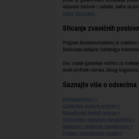
rešavate testove i zadatke, radite sa pro
online školovanju
.
Sticanje zvaničnih poslovn
Program BusinessAcademy je zvanično ovl
školovanja dobijate Cambridge Internation
Ovo znanje garantuje veštinu za vođenje p
novih profitnih centara, ličnog bogatstva
Saznajte više o odsecima
BusinessAnalyst
»
Cambridge poslovni program »
Menadžment ljudskih resursa »
Strategijski i operativni menadžment »
Marketing i marketing menadžment »
Prodaja i menadžment prodaje »