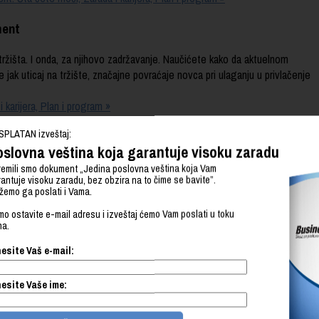
ment
tržišta. I onda, za njihovo zadržavanje. Naučićete kako da aktuelnom
ak uticaj na tržište, značajne povraćaje novca pri ulaganju u privlačenje
karijera, Plan i program »
SPLATAN izveštaj:
slovna veština koja garantuje visoku zaradu
kojoj radite. Dobićete praktične alate da sami ili zajedno sa timom
emili smo dokument „Jedina poslovna veština koja Vam
antuje visoku zaradu, bez obzira na to čime se bavite”.
istematski način. Školovanje na ovom odseku sastoji se od svih grupa
emo ga poslati i Vama.
 poziciju visokoplaćenog prodajnog menadžera.
o ostavite e-mail adresu i izveštaj ćemo Vam poslati u toku
rijera, Plan i program »
na.
žment
esite Vaš e-mail:
onošenje finansijskih odluka koje direktno donose profit. Naučićete kako
esite Vaše ime:
 utičete na profitabilnost poslovanja. Ako ste analitična osoba, ovaj odsek