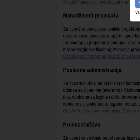
Odsek Finansijski i investicioni menadžme
Va
Menadžment projekata
Za uspešno upravljanje svakim projektom,
ovom odseku usvojićete opšta i specifičn
terminologiju projektnog pristupa, kao i
metodologijom efikasnog izvršenja proj
Odsek Menadžment projekata: Šta ćete moć
Poslovna administracija
Za dvostruk uticaj na stabilan rad kompani
odnosa sa klijentima (eksterno). Školov
ruka osobama sa kojima radite. Istovreme
dobra pozicija ako želite siguran posao, 
Odsek Poslovna administracija: Šta ćete m
Preduzetništvo
Za uspešno vođenje sopstvenog biznisa. 