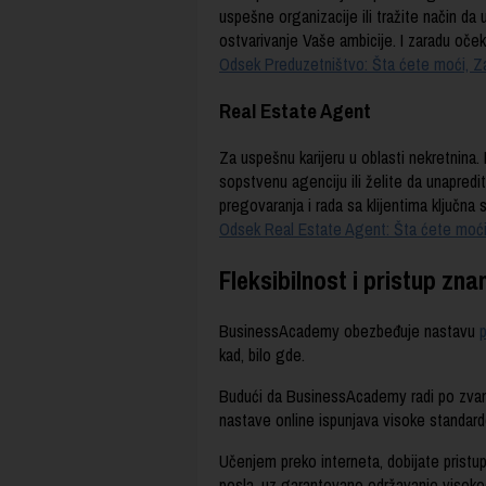
uspešne organizacije ili tražite način da
ostvarivanje Vaše ambicije. I zaradu oček
Odsek Preduzetništvo: Šta ćete moći, Zar
Real Estate Agent
Za uspešnu karijeru u oblasti nekretnina.
sopstvenu agenciju ili želite da unapredi
pregovaranja i rada sa klijentima ključna 
Odsek Real Estate Agent: Šta ćete moći, 
Fleksibilnost i pristup zn
BusinessAcademy obezbeđuje nastavu
p
kad, bilo gde.
Budući da BusinessAcademy radi po zvan
nastave online ispunjava visoke standard
Učenjem preko interneta, dobijate pristup
posla, uz garantovano održavanje visokog