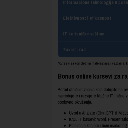
Informacione tehnologije u posl
Efektivnost i efikasnost
IT korisničke veštine
Završni rad
*Kursevi sa kompletnim materijalima i vežbama, k
Bonus online kursevi za raz
Pored stručnih znanja koja dobijate na o
napredujete i razvijete ključne IT i ličn
poslovno okruženje.
Uvod u AI alate (ChatGPT & MidJ
ICDL IT kursevi: Word, Presentati
Planiranje karijere i lični marketing