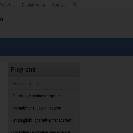
Početna
DL platforma
Kontakt
ja
Programi
Business Analyst
Cambridge poslovni program
Menadžment ljudskih resursa
Strategijski i operativni menadžment
Marketing i marketing menadžment