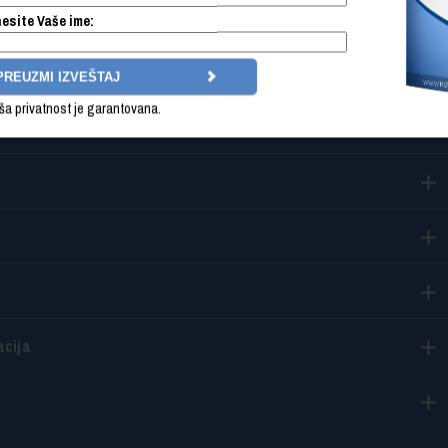
program
esite Vaše ime:
ša privatnost je garantovana.
acija