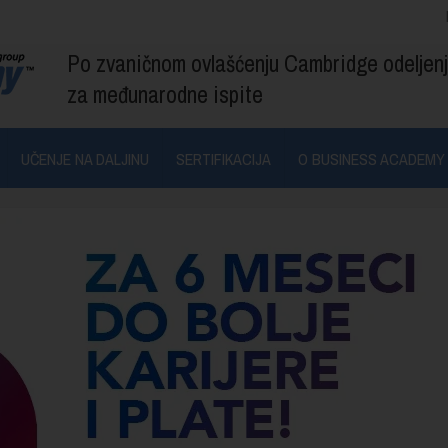
Po zvaničnom ovlašćenju Cambridge odeljen
za međunarodne ispite
UČENJE NA DALJINU
SERTIFIKACIJA
O BUSINESS ACADEMY