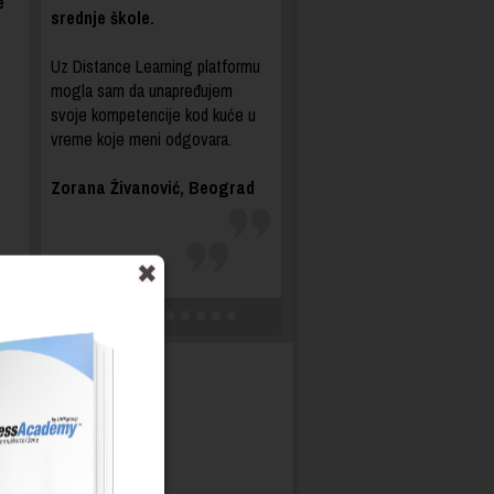
e
srednje škole.
Uz Distance Learning platformu
mogla sam da unapređujem
svoje kompetencije kod kuće u
vreme koje meni odgovara.
Zorana Živanović, Beograd
.