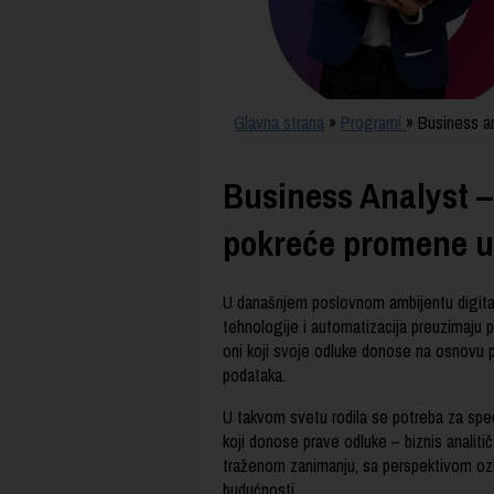
Glavna strana
»
Programi
» Business a
Business Analyst – 
pokreće promene 
U današnjem poslovnom ambijentu digitaln
tehnologije i automatizacija preuzimaju 
oni koji svoje odluke donose na osnovu pa
podataka.
U takvom svetu rodila se potreba za spe
koji donose prave odluke – biznis analit
traženom zanimanju, sa perspektivom ozbi
budućnosti.