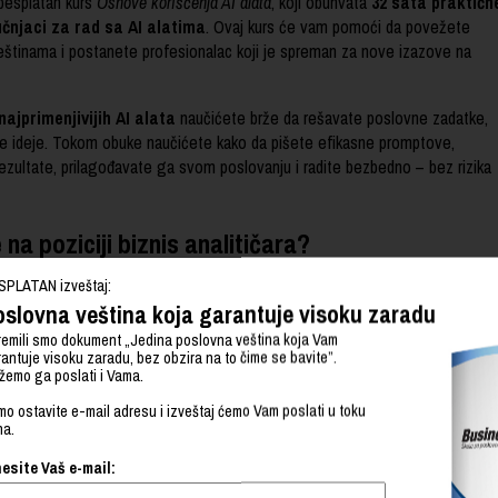
besplatan kurs
Osnove korišćenja AI alata
, koji obuhvata
32 sata praktičn
učnjaci za rad sa AI alatima
. Ovaj kurs će vam pomoći da povežete
štinama i postanete profesionalac koji je spreman za nove izazove na
ajprimenjivijih AI alata
naučićete brže da rešavate poslovne zadatke,
ove ideje. Tokom obuke naučićete kako da pišete efikasne promptove,
ezultate, prilagođavate ga svom poslovanju i radite bezbedno – bez rizika
a poziciji biznis analitičara?
SPLATAN izveštaj:
specijalizacije, kao i toga da li rade za domaću ili internacionalnu kompaniju
slovna veština koja garantuje visoku zaradu
anje, karijera biznis analitičara u regionu je jedna od najplaćenijih.
emili smo dokument „Jedina poslovna veština koja Vam
antuje visoku zaradu, bez obzira na to čime se bavite”.
emo ga poslati i Vama.
o ostavite e-mail adresu i izveštaj ćemo Vam poslati u toku
a u ovoj oblasti su veće ukoliko ste tip osobe koja razmišlja pre nego što
na.
 tipovima ljudi i spremna je da se posveti usavršavanju.
esite Vaš e-mail: