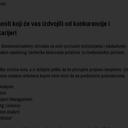
esom
ti koji će vas izdvojiti od konkurencije i
arijeri
je BusinessAcademy ostvarila sa svim poznatim institucijama i edukativnim
 nakon uspešnog završetka školovanja polažete za međunarodno priznate
liko stotina evra, a vi dobijate priliku da im pristupite potpuno besplatno. On
veoma cenjena referenca kojom ćete moći da se predstavite poslodavcima.
Analysis
tion
Project Management
ving Licence)
ess Analyst
ificate*