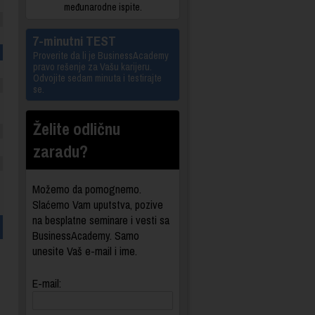
međunarodne ispite.
7-minutni TEST
Proverite da li je BusinessAcademy
pravo rešenje za Vašu karijeru.
Odvojite sedam minuta i testirajte
se.
Želite odličnu
zaradu?
Možemo da pomognemo.
Slaćemo Vam uputstva, pozive
na besplatne seminare i vesti sa
BusinessAcademy. Samo
unesite Vaš e-mail i ime.
E-mail: