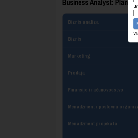
Business Analyst: Plan i 
Un
Biznis analiza
Va
Biznis
Marketing
Prodaja
Finansije i računovodstvo
Menadžment i poslovna organiz
Menadžment projekata