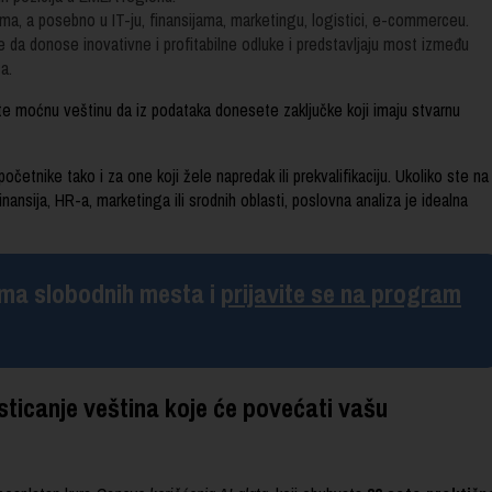
ma, a posebno u IT-ju, finansijama, marketingu, logistici, e-commerceu.
e da donose inovativne i profitabilne odluke i predstavljaju most između
a.
 moćnu veštinu da iz podataka donesete zaključke koji imaju stvarnu
etnike tako i za one koji žele napredak ili prekvalifikaciju. Ukoliko ste na
finansija, HR-a, marketinga ili srodnih oblasti, poslovna analiza je idealna
 ima slobodnih mesta i
prijavite se na program
sticanje veština koje će povećati vašu