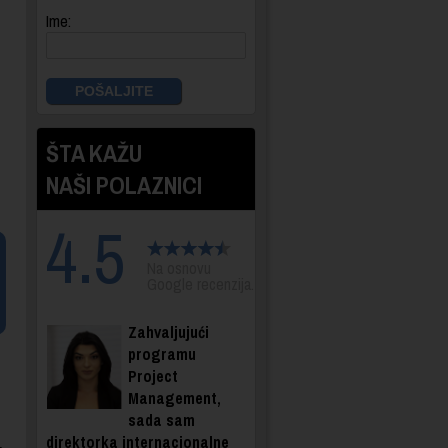
Ime:
ŠTA KAŽU
NAŠI POLAZNICI
4.5
Na osnovu
Google recenzija.
Zahvaljujući
programu
Project
Management,
sada sam
direktorka internacionalne