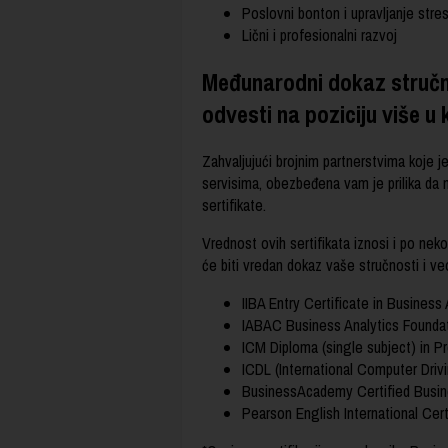
Poslovni bonton i upravljanje str
Lični i profesionalni razvoj
Međunarodni dokaz stručnos
odvesti na poziciju više u k
Zahvaljujući brojnim partnerstvima koje 
servisima, obezbeđena vam je prilika da
sertifikate.
Vrednost ovih sertifikata iznosi i po neko
će biti vredan dokaz vaše stručnosti i 
IIBA Entry Certificate in Business 
IABAC Business Analytics Founda
ICM Diploma (single subject) in 
ICDL (International Computer Dri
BusinessAcademy Certified Busin
Pearson English International Cert