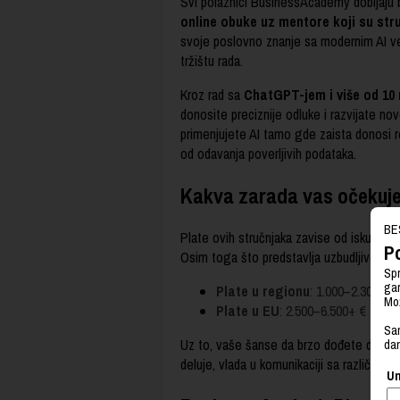
Svi polaznici BusinessAcademy dobijaju 
online obuke uz mentore koji su str
svoje poslovno znanje sa modernim AI ve
tržištu rada.
Kroz rad sa
ChatGPT-jem i više od 10 n
donosite preciznije odluke i razvijate n
primenjujete AI tamo gde zaista donosi r
od odavanja poverljivih podataka.
Kakva zarada vas očekuje n
BE
Plate ovih stručnjaka zavise od iskustva, 
Po
Osim toga što predstavlja uzbudljivo zanim
Spr
gar
Plate u regionu
: 1.000–2.300 €
Mož
Plate u EU
: 2.500–6.500+ €
Sam
Uz to, vaše šanse da brzo dođete do posl
da
deluje, vlada u komunikaciji sa različitim
Un