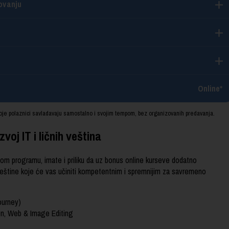
ovanju
Online*
oje polaznici savladavaju samostalno i svojim tempom, bez organizovanih predavanja.
voj IT i ličnih veština
vom programu, imate i priliku da uz bonus online kurseve dodatno
e veštine koje će vas učiniti kompetentnim i spremnijim za savremeno
ourney)
on, Web & Image Editing