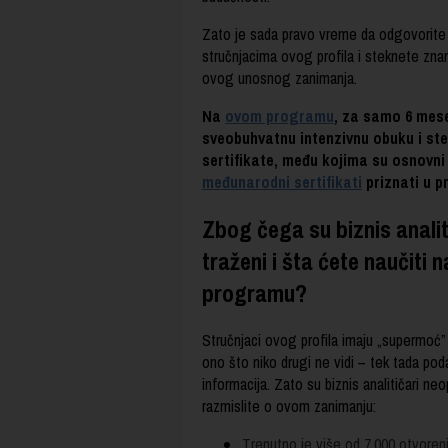
Zato je sada pravo vreme da odgovorite
stručnjacima ovog profila i steknete znan
ovog unosnog zanimanja.
Na
ovom programu
, za samo 6 mese
sveobuhvatnu intenzivnu obuku i steć
sertifikate,
među kojima su osnovni s
međunarodni sertifikati
priznati u p
Zbog čega su biznis analiti
traženi i šta ćete naučiti
programu?
Stručnjaci ovog profila imaju „supermoć”
ono što niko drugi ne vidi – tek tada pod
informacija. Zato su biznis analitičari n
razmislite o ovom zanimanju:
Trenutno je više od 7.000 otvoren