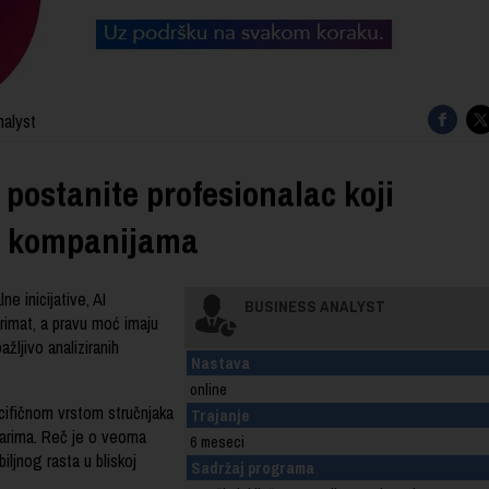
nalyst
postanite profesionalac koji
u kompanijama
e inicijative, AI
BUSINESS ANALYST
primat, a pravu moć imaju
žljivo analiziranih
Nastava
online
cifičnom vrstom stručnjaka
Trajanje
ičarima. Reč je o veoma
6 meseci
ljnog rasta u bliskoj
Sadržaj programa