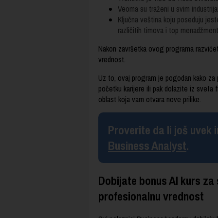
Veoma su traženi u svim industrija
Ključna veština koju poseduju jest
različitih timova i top menadžment
Nakon završetka ovog programa razvićete
vrednost.
Uz to, ovaj program je pogodan kako za poč
početku karijere ili pak dolazite iz sveta 
oblast koja vam otvara nove prilike.
Proverite da li još uvek
Business Analyst
.
Dobijate bonus AI kurs za 
profesionalnu vrednost