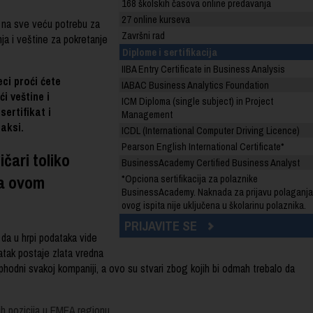
168 školskih časova online predavanja
27 online kurseva
 na sve veću potrebu za
Završni rad
ja i veštine za pokretanje
Diplome i sertifikacija
IIBA Entry Certificate in Business Analysis
ci proći ćete
IABAC Business Analytics Foundation
i veštine i
ICM Diploma (single subject) in Project
ertifikat i
Management
raksi.
ICDL (International Computer Driving Licence)
Pearson English International Certificate*
čari toliko
BusinessAcademy Certified Business Analyst
 na ovom
*Opciona sertifikacija za polaznike
BusinessAcademy. Naknada za prijavu polaganja
ovog ispita nije uključena u školarinu polaznika.
PRIJAVITE SE
 da u hrpi podataka vide
atak postaje zlata vredna
eophodni svakoj kompaniji, a ovo su stvari zbog kojih bi odmah trebalo da
ih pozicija u EMEA regionu.