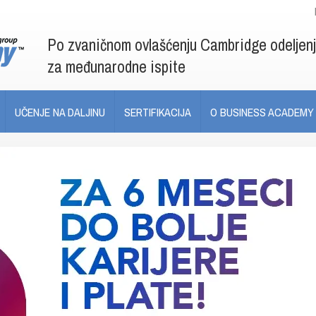
Po zvaničnom ovlašćenju Cambridge odeljen
za međunarodne ispite
UČENJE NA DALJINU
SERTIFIKACIJA
O BUSINESS ACADEMY