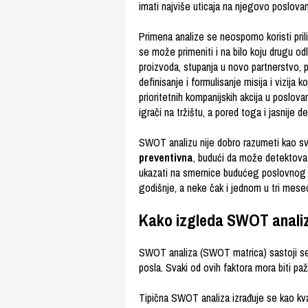
imati najviše uticaja na njegovo poslovan
Primena analize se neosporno koristi pril
se može primeniti i na bilo koju drugu od
proizvoda, stupanja u novo partnerstvo, p
definisanje i formulisanje misija i vizija
prioritetnih kompanijskih akcija u poslovan
igrači na tržištu, a pored toga i jasnije de
SWOT analizu nije dobro razumeti kao sve
preventivna
, budući da može detektovati
ukazati na smernice budućeg poslovnog 
godišnje, a neke čak i jednom u tri mese
Kako izgleda SWOT anali
SWOT analiza (SWOT matrica) sastoji s
posla. Svaki od ovih faktora mora biti paž
Tipična SWOT analiza izrađuje se kao kvadr