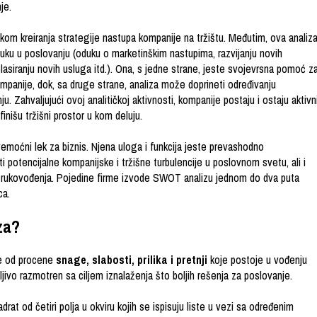
je.
ikom kreiranja strategije nastupa kompanije na tržištu. Međutim, ova analiz
luku u poslovanju (oduku o marketinškim nastupima, razvijanju novih
lasiranju novih usluga itd.). Ona, s jedne strane, jeste svojevrsna pomoć z
 kompanije, dok, sa druge strane, analiza može doprineti određivanju
ju. Zahvaljujući ovoj analitičkoj aktivnosti, kompanije postaju i ostaju aktivn
finišu tržišni prostor u kom deluju.
moćni lek za biznis. Njena uloga i funkcija jeste prevashodno
 potencijalne kompanijske i tržišne turbulencije u poslovnom svetu, ali i
rukovođenja. Pojedine firme izvode SWOT analizu jednom do dva puta
ca.
za?
e od procene
snage, slabosti, prilika i pretnji
koje postoje u vođenju
ljivo razmotren sa ciljem iznalaženja što boljih rešenja za poslovanje.
at od četiri polja u okviru kojih se ispisuju liste u vezi sa određenim