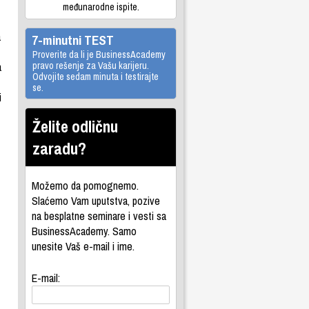
međunarodne ispite.
a
7-minutni TEST
Proverite da li je BusinessAcademy
a
pravo rešenje za Vašu karijeru.
Odvojite sedam minuta i testirajte
se.
i
Želite odličnu
zaradu?
Možemo da pomognemo.
Slaćemo Vam uputstva, pozive
na besplatne seminare i vesti sa
BusinessAcademy. Samo
unesite Vaš e-mail i ime.
E-mail: