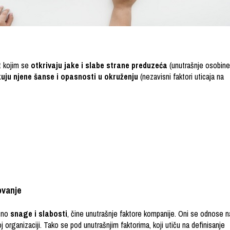
t kojim se
otkrivaju jake i slabe strane preduzeća
(unutrašnje osobine
ikuju njene šanse i opasnosti u okruženju
(nezavisni faktori uticaja na
lovanje
sno
snage i slabosti
, čine unutrašnje faktore kompanije. Oni se odnose n
j organizaciji. Tako se pod unutrašnjim faktorima, koji utiču na definisanje