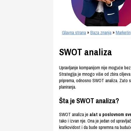
Glavna strana
»
Baza znanja
»
Marketi
SWOT analiza
Upravljanje kompanijom nije moguće bez j
Strategija je mnogo više od zbira ciljeva 
priprema, odnosno SWOT analiza. Zato 
planiranja.
Šta je SWOT analiza?
SWOT analiza je
alat u poslovnom sv
tako i izvan nje. Ona je jedan od upravl
kratkovidost i da bude spremna na buduć