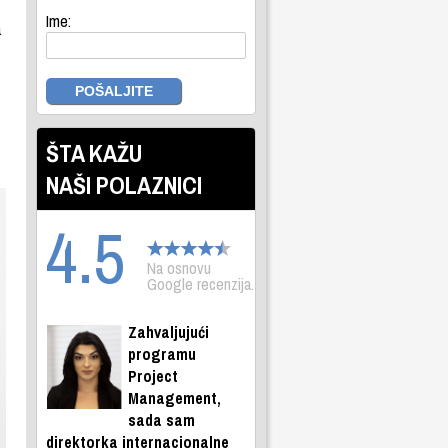
Ime:
a
ŠTA KAŽU
NAŠI POLAZNICI
4.5
Na osnovu
Google recenzija.
Zahvaljujući
programu
Project
Management,
sada sam
direktorka internacionalne