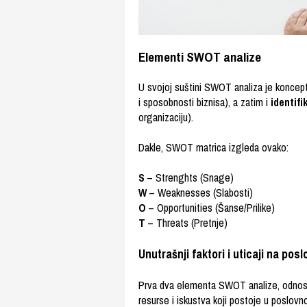
Elementi SWOT analize
U svojoj suštini SWOT analiza je koncep
i sposobnosti biznisa), a zatim i
identif
organizaciju).
Dakle, SWOT matrica izgleda ovako:
S
– Strenghts (Snage)
W
– Weaknesses (Slabosti)
O
– Opportunities (Šanse/Prilike)
T
– Threats (Pretnje)
Unutrašnji faktori i uticaji na pos
Prva dva elementa SWOT analize, odno
resurse i iskustva koji postoje u poslovno