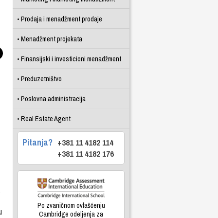
Prodaja i menadžment prodaje
Menadžment projekata
Finansijski i investicioni menadžment
Preduzetništvo
Poslovna administracija
Real Estate Agent
Pitanja?
+381 11 4182 114
+381 11 4182 176
,
Po zvaničnom ovlašćenju
u
Cambridge odeljenja za