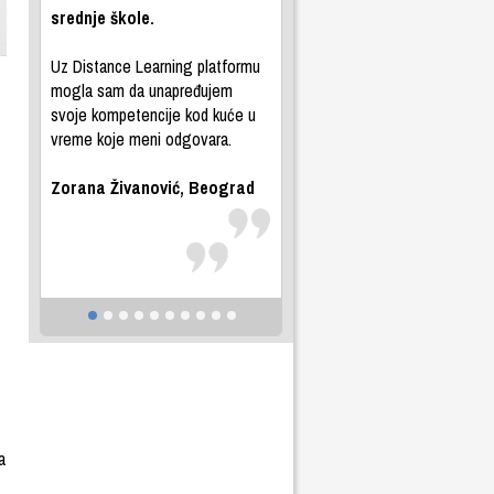
srednje škole.
Uz Distance Learning platformu
mogla sam da unapređujem
svoje kompetencije kod kuće u
vreme koje meni odgovara.
Zorana Živanović, Beograd
a