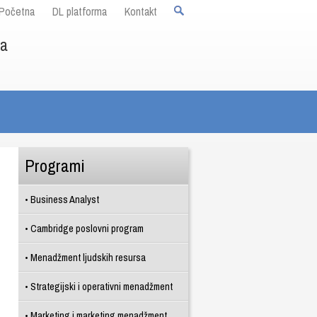
Početna
DL platforma
Kontakt
ja
Programi
Business Analyst
Cambridge poslovni program
Menadžment ljudskih resursa
Strategijski i operativni menadžment
Marketing i marketing menadžment