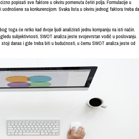
ecizno popisati sve faktore u okviru pomenuta četiri polja. Formulacije u
 i uodnošene sa konkurencijom. Svaka lista u okviru jednog faktora treba d
bog toga će retko kad dvoje ljudi analizirati jednu kompaniju na isti način.
gledu subjektivnosti, SWOT analiza jeste svojevrstan vodič u poslovanju.
stoji danas i gde treba biti u budućnosti, u čemu SWOT analiza jeste od