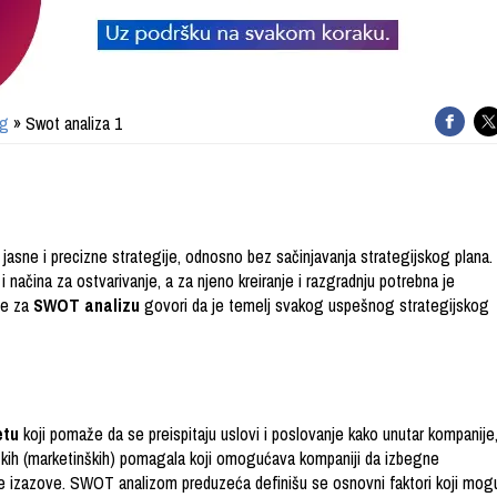
ng
» Swot analiza 1
asne i precizne strategije, odnosno bez sačinjavanja strategijskog plana.
i načina za ostvarivanje, a za njeno kreiranje i razgradnju potrebna je
se za
SWOT analizu
govori da je temelj svakog uspešnog strategijskog
etu
koji pomaže da se preispitaju uslovi i poslovanje kako unutar kompanije
jačkih (marketinških) pomagala koji omogućava kompaniji da izbegne
e izazove. SWOT analizom preduzeća definišu se osnovni faktori koji mog