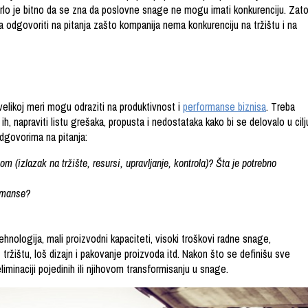
rlo je bitno da se zna da poslovne snage ne mogu imati konkurenciju. Zat
 odgovoriti na pitanja zašto kompanija nema konkurenciju na tržištu i na
elikoj meri mogu odraziti na produktivnost i
performanse biznisa
. Treba
 ih, napraviti listu grešaka, propusta i nedostataka kako bi se delovalo u cilj
odgovorima na pitanja:
om (izlazak na tržište, resursi, upravljanje, kontrola)? Šta je potrebno
ormanse?
ehnologija, mali proizvodni kapaciteti, visoki troškovi radne snage,
ržištu, loš dizajn i pakovanje proizvoda itd. Nakon što se definišu sve
eliminaciji pojedinih ili njihovom transformisanju u snage.