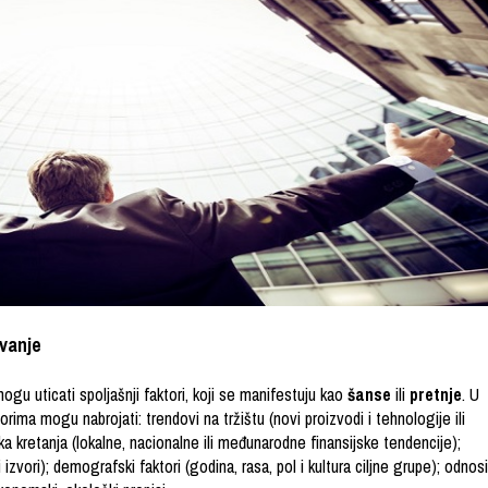
lovanje
mogu uticati spoljašnji faktori, koji se manifestuju kao
šanse
ili
pretnje
. U
ima mogu nabrojati: trendovi na tržištu (novi proizvodi i tehnologije ili
 kretanja (lokalne, nacionalne ili međunarodne finansijske tendencije);
 izvori); demografski faktori (godina, rasa, pol i kultura ciljne grupe); odnosi