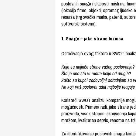
poslovnih snaga i slabosti, misli na: finans
(lokacija firme, objekti, oprema); ljudske
resursa (trgovačka marka, patenti, autorsk
softverski sistemi).
1. Snage – jake strane biznisa
Određivanje ovog faktora u SWOT analizi
Koje su najjače strane vašeg poslovanja?
Šta je ono što vi radite bolje od drugih?
Zašto su kupci zadovoljni saradnjom sa 
Na koji vaš poslovni adut najbolje reaguje
Koristeći SWOT analizu, kompanije mogu bo
mogućnosti. Primera radi, jake strane je
proizvoda, visok stepen iskorišćenja kapa
mrežom, kvalitetan servis, renome na trž
Za identifikovanje poslovnih snaga kompa