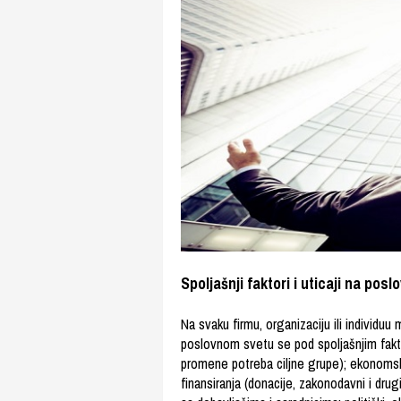
Spoljašnji faktori i uticaji na pos
Na svaku firmu, organizaciju ili individuu 
poslovnom svetu se pod spoljašnjim faktor
promene potreba ciljne grupe); ekonomska
finansiranja (donacije, zakonodavni i drugi