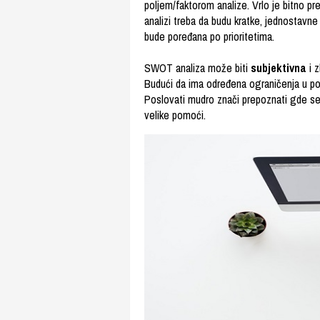
poljem/faktorom analize. Vrlo je bitno pr
analizi treba da budu kratke, jednostavne
bude poređana po prioritetima.
SWOT analiza može biti
subjektivna
i z
Budući da ima određena ograničenja u po
Poslovati mudro znači prepoznati gde se 
velike pomoći.