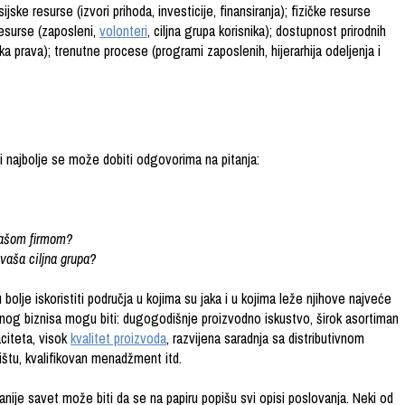
ijske resurse (izvori prihoda, investicije, finansiranja); fizičke resurse
 resurse (zaposleni,
volonteri
, ciljna grupa korisnika); dostupnost prirodnih
a prava); trenutne procese (programi zaposlenih, hijerarhija odeljenja i
 najbolje se može dobiti odgovorima na pitanja:
vašom firmom?
 vaša ciljna grupa?
lje iskoristiti područja u kojima su jaka i u kojima leže njihove najveće
dnog biznisa mogu biti: dugogodišnje proizvodno iskustvo, širok asortiman
citeta, visok
kvalitet proizvoda
, razvijena saradnja sa distributivnom
ištu, kvalifikovan menadžment itd.
nije savet može biti da se na papiru popišu svi opisi poslovanja. Neki od