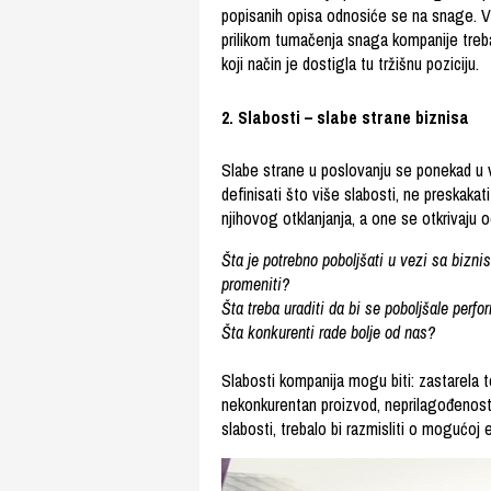
popisanih opisa odnosiće se na snage. V
prilikom tumačenja snaga kompanije treba
koji način je dostigla tu tržišnu poziciju.
2. Slabosti – slabe strane biznisa
Slabe strane u poslovanju se ponekad u v
definisati što više slabosti, ne preskakati
njihovog otklanjanja, a one se otkrivaju 
Šta je potrebno poboljšati u vezi sa biznis
promeniti?
Šta treba uraditi da bi se poboljšale perf
Šta konkurenti rade bolje od nas?
Slabosti kompanija mogu biti: zastarela t
nekonkurentan proizvod, neprilagođenost t
slabosti, trebalo bi razmisliti o mogućoj 