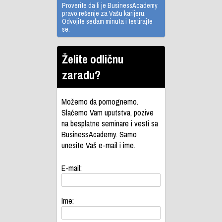
Proverite da li je BusinessAcademy
pravo rešenje za Vašu karijeru.
Odvojite sedam minuta i testirajte
se.
Želite odličnu
zaradu?
Možemo da pomognemo.
Slaćemo Vam uputstva, pozive
na besplatne seminare i vesti sa
BusinessAcademy. Samo
unesite Vaš e-mail i ime.
E-mail:
Ime: