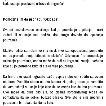
kada uspeju, proslavite njihova dostignuća!
Pomozite im da pronađu ‘Okidače’
Svi mi proživljavamo oscilacije kad je pouzdanje u pitanju – neki
zadaci ili situacije nas podižu, dok druge dovode do opadanja
pouzdanja.
Ukoliko radite sa nekim ko ima nizak nivo samopouzdanja, pomozite
mu da pronađe svoje ‘situacione okidače’. Otkrivajući šta prouzrokuje
talasanje pouzdanja, osoba može da radi na izgradnji znanja i veština
koje su joj potrebne kako bi stekla više pouzdanja.
Da biste ovo uradili, zgrabite parče papira i olovku i sedite sa ovom
osobom. Podelite stranu na dve kolone. Na jednoj strani je zamolite
da vam nabroji situacije koje čine da se oseća kao da ima pouzdanja.
Ovo može da bude bilo šta, od pisanja korporativnog bloga do
pomaganja da se uobliči budžet odseka. Sve što je čini srećnim i
pouzdanim bi trebalo da ide na listu.