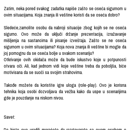
Zatim, neka pored svakog zadatka napiše zašto se oseća sigurnom u
ovim situacijama. Koja znanja ili veštine koristi da se oseća dobro?
Sledeće,zamolite osobu da nabroji situacije zbog kojih se ne oseća
sigurno. Ovo može da uključi držanje prezentacija, izražavanje
mišljenja na sastancima ili pisanje izveštaja. Zašto se ne oseća
sigurnom u ovim situacijama? Koja nova znanja ili veštine bi mogle da
joj pomognu da se oseća bolje u svakom scenariju?
Otkrivanje ovih okidača može da bude iskustvo koje u potpunosti
otvara oči. Ali, kad jednom vidi koje veštine treba da poboljša, biće
motivisana da se suoči sa svojim strahovima.
Takođe možete da koristite igre uloga (role-play). Ovo je korisna
tehnika koja osobi dozvoljava da vežba kako da uspe u scenarijima
gde je pouzdanje na niskom nivou.
Savet:
Da biste ovo uradili moraćete da razgovarate sa ovom osobom o