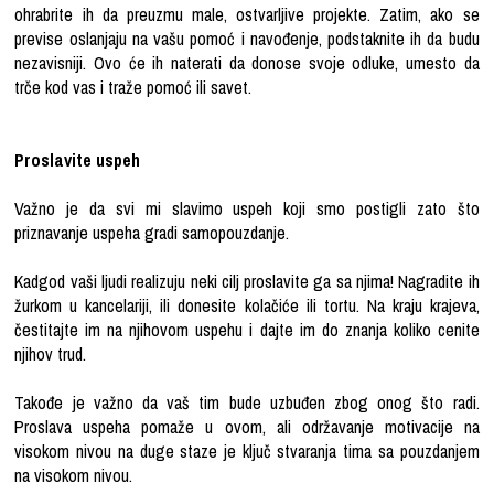
ohrabrite ih da preuzmu male, ostvarljive projekte. Zatim, ako se
previse oslanjaju na vašu pomoć i navođenje, podstaknite ih da budu
nezavisniji. Ovo će ih naterati da donose svoje odluke, umesto da
trče kod vas i traže pomoć ili savet.
Proslavite uspeh
Važno je da svi mi slavimo uspeh koji smo postigli zato što
priznavanje uspeha gradi samopouzdanje.
Kadgod vaši ljudi realizuju neki cilj proslavite ga sa njima! Nagradite ih
žurkom u kancelariji, ili donesite kolačiće ili tortu. Na kraju krajeva,
čestitajte im na njihovom uspehu i dajte im do znanja koliko cenite
njihov trud.
Takođe je važno da vaš tim bude uzbuđen zbog onog što radi.
Proslava uspeha pomaže u ovom, ali održavanje motivacije na
visokom nivou na duge staze je ključ stvaranja tima sa pouzdanjem
na visokom nivou.