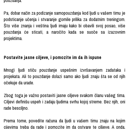
pouzdanja.
Pa, dobar način za podizanje samopouzdanja kod ljudi u vašem timu je
podsticanje učenja i stvaranje gomile prilika za dodatnim treningom.
Što više znanja i veština ljudi imaju kako bi obavili svoj posao, više
pouzdanja će sticati, a naročito kada se suoče sa izazovnim
projektima.
Postavite jasne ciljeve, i pomozite im da ih ispune
Mnogi ljudi stiču pouzdanje uspešnim izvršavanjem zadataka i
projekata. Ali to pouzdanje dolazi samo ako ljudi znaju šta se od njih
očekuje da urade.
Zbog toga je važno postaviti jasne ciljeve svakom članu vašeg tima.
Ciljevi definišu uspeh i zadaju ljudima svrhu kojoj streme. Bez njih, oni
rade besciljno.
Prema tome, povedite računa da ljudi u vašem timu znaju na kojim
cijevima treba da rade i pomozite im da ostvare te ciljeve. A onda,