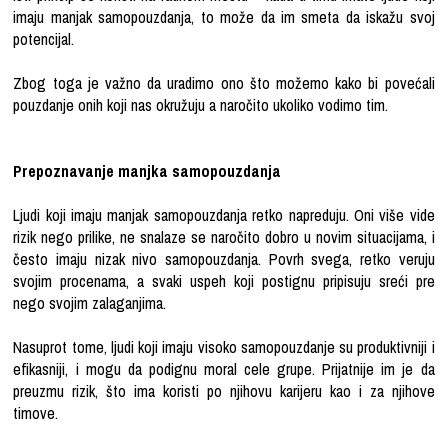
imaju manjak samopouzdanja, to može da im smeta da iskažu svoj
potencijal.
Zbog toga je važno da uradimo ono što možemo kako bi povećali
pouzdanje onih koji nas okružuju a naročito ukoliko vodimo tim.
Prepoznavanje manjka samopouzdanja
Ljudi koji imaju manjak samopouzdanja retko napreduju. Oni više vide
rizik nego prilike, ne snalaze se naročito dobro u novim situacijama, i
često imaju nizak nivo samopouzdanja. Povrh svega, retko veruju
svojim procenama, a svaki uspeh koji postignu pripisuju sreći pre
nego svojim zalaganjima.
Nasuprot tome, ljudi koji imaju visoko samopouzdanje su produktivniji i
efikasniji, i mogu da podignu moral cele grupe. Prijatnije im je da
preuzmu rizik, što ima koristi po njihovu karijeru kao i za njihove
timove.