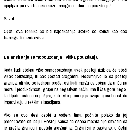
opipljiva, pa ova tehnika može mnogo da utiče na pouzdanje!
Savet:
Opet, ova tehnika će biti najefikasnija ukoliko se koristi kao deo
treninga ili mentorstva.
Balansiranje samopouzdanja i viška pouzdanja
Kada ljudi steknu više samopouzdanja uvek postoji rizik da će steći
višak pouzdanja, ili čak postati arogantni. Nesumnjivo je da postoji
granica, ali ako se jednom pređe, ovi ljudi mogu da počnu da utiču na
moral i produktivnost grupe na negativan način. Ima li šta gore nego
kad ljudi postanu nepažljivi, zato što precenjuju svoju sposobnost da
improvizuju u teškim situacijama.
Ako se ovo desi osobi u vašem timu, počnite polako da joj
predočavate situaciju. Postoji šansa da osoba možda nije shvatila da
je prešla granicu i postala arogantna. Organizujte sastanak u četiri