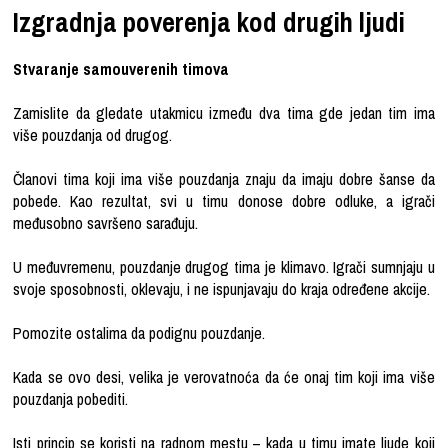
Izgradnja poverenja kod drugih ljudi
Stvaranje samouverenih timova
Zamislite da gledate utakmicu između dva tima gde jedan tim ima
više pouzdanja od drugog.
Članovi tima koji ima više pouzdanja znaju da imaju dobre šanse da
pobede. Kao rezultat, svi u timu donose dobre odluke, a igrači
međusobno savršeno sarađuju.
U međuvremenu, pouzdanje drugog tima je klimavo. Igrači sumnjaju u
svoje sposobnosti, oklevaju, i ne ispunjavaju do kraja određene akcije.
Pomozite ostalima da podignu pouzdanje.
Kada se ovo desi, velika je verovatnoća da će onaj tim koji ima više
pouzdanja pobediti.
Isti princip se koristi na radnom mestu – kada u timu imate ljude koji