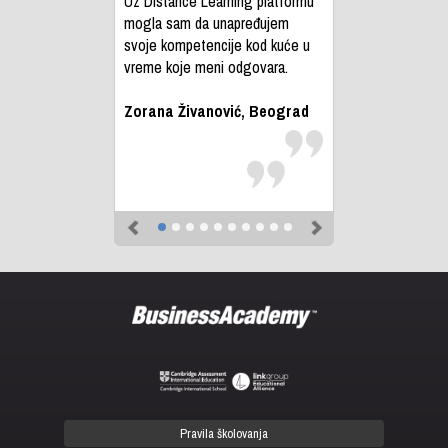
Uz Distance Learning platformu
mogla sam da unapređujem
svoje kompetencije kod kuće u
vreme koje meni odgovara.
Zorana Živanović, Beograd
Previous
Next
Pravila školovanja