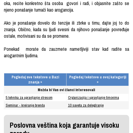
oka, recite konkretno šta osoba govori i radi, i objasnite zašto se
njeno ponašanje tumači kao arogancija.
Ako je ponašanje dovelo do tenzije ili zbrke u timu, dajte joj to do
znanja. Obično, kada su ljudi svesni da njihovo ponašanje povređuje
ostale, motivisani su da se promene.
Ponekad morate da zauzmete nametljiviji stav kad radite sa
arogantnim ljudima.
Pogledaj sve tekstove u Bazi
Pogledaj tekstove u ovoj kategoriji
znanja »
»
Možda bi Vas ovi članci interesovali
5 tehnika za upravljanje stresom
Organizacija i upravljanje timovima
Seminar - kreiranje brenda
10 saveta za delegiranje
Poslovna veština koja garantuje visoku