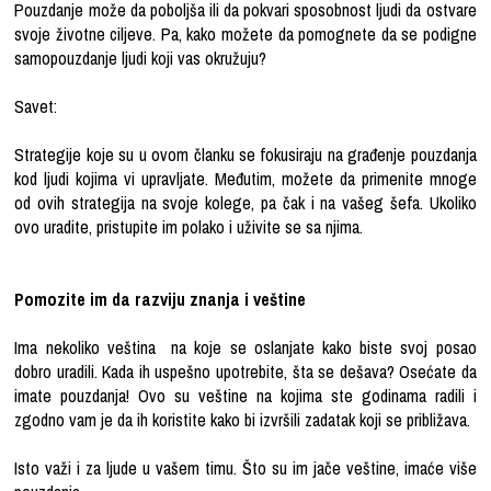
Pouzdanje može da poboljša ili da pokvari sposobnost ljudi da ostvare
svoje životne ciljeve. Pa, kako možete da pomognete da se podigne
samopouzdanje ljudi koji vas okružuju?
Savet:
Strategije koje su u ovom članku se fokusiraju na građenje pouzdanja
kod ljudi kojima vi upravljate. Međutim, možete da primenite mnoge
od ovih strategija na svoje kolege, pa čak i na vašeg šefa. Ukoliko
ovo uradite, pristupite im polako i uživite se sa njima.
Pomozite im da razviju znanja i veštine
Ima nekoliko veština na koje se oslanjate kako biste svoj posao
dobro uradili. Kada ih uspešno upotrebite, šta se dešava? Osećate da
imate pouzdanja! Ovo su veštine na kojima ste godinama radili i
zgodno vam je da ih koristite kako bi izvršili zadatak koji se približava.
Isto važi i za ljude u vašem timu. Što su im jače veštine, imaće više