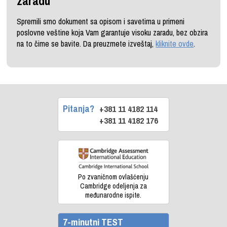
zaradu
Spremili smo dokument sa opisom i savetima u primeni
poslovne veštine koja Vam garantuje visoku zaradu, bez obzira
na to čime se bavite. Da preuzmete izveštaj,
kliknite ovde
.
Pitanja?
+381 11 4182 114
+381 11 4182 176
Po zvaničnom ovlašćenju
Cambridge odeljenja za
međunarodne ispite.
7-minutni TEST