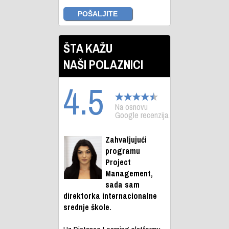
ŠTA KAŽU
NAŠI POLAZNICI
4.5
Na osnovu
Google recenzija.
Zahvaljujući
programu
Project
Management,
sada sam
direktorka internacionalne
srednje škole.