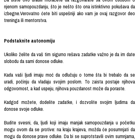
njenom samopouzdanju, što je nešto što ona istinktivno pokušava da
izbegne.Verovatno ćete biti uspešniji ako vam je ovaj razgovor deo
treninga ili mentorstva.
Podstaknite autonomiju
Ukoliko želite da vaš tim sigurno rešava zadatke važno je da im date
slobodu da sami donose odluke.
Kada vaši ljudi imaju moć da odlučuju o tome šta bi trebalo da se
uradi, počinju da vladaju svojim poslom. To zaista postaje njihova
odgovornost, a kad uspeju, njihova pouzdanost može da poraste.
Kadgod možete, dodelite zadatke, i dozvolite svojim ljudima da
donose svoje odluke.
Budite svesni, da, ljudi koji imaju manjak samopouzdanja u početku
mogu ovom da se protive: na kraju krajeva, možda će posumnjati da
mogu da donose prave odluke. Da bi se suprotstavili ovim sumnjama,