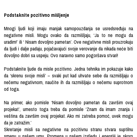
Podstaknite pozitivno mišljenje
Mnogi ljudi koji imaju manjak samopouzdanja se usredsređuju na
negativne misli. Mogu ovako da razmišljaju, ‘Ja to ne mogu da
uradim!’ ili ‘ Nisam dovoljno pametan’. Ove negativne misli prouzrokuju
da ljudi i dalje padaju, pojačavajući svoje verovanje da nikada neće biti
dovoljno dobri sa uspeju. Ovo naravno samo pogoršava stvari!
Podstaknite ljude da misle pozitivno. Jedna tehnika im pokazuje kako
da ‘skrenu svoje misli’ – svaki put kad uhvate sebe da razmišljaju o
nečemu negativnom, naučite ih da razmišljaju o nečemu suprotnom
od toga.
Na primer, ako pomisle ‘Nisam dovoljno pametan da završim ovaj
projekat’, umesto toga treba da pomisle ‘Znam da imam znanja i
veština da završim ovaj projekat. Ako mi zatreba pomoć, uvek mogu
da je zatražim.’
Skretanje misli sa negativne na pozitivnu stranu stvara suptilnu
smenu u našem umu. Promena u našem izgledu i energiji je skoro