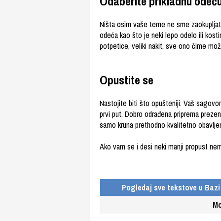
Odaberite prikladnu odeć
Ništa osim vaše teme ne sme zaokupljati 
odeća kao što je neki lepo odelo ili kos
potpetice, veliki nakit, sve ono čime mo
Opustite se
Nastojite biti što opušteniji. Vaš sagovo
prvi put. Dobro odrađena priprema prezen
samo kruna prethodno kvalitetno obavlje
Ako vam se i desi neki manji propust nemo
Pogledaj sve tekstove u Bazi
Mo