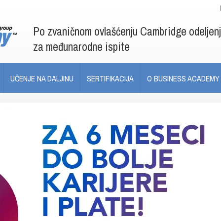
Po zvaničnom ovlašćenju Cambridge odeljen
za međunarodne ispite
UČENJE NA DALJINU
SERTIFIKACIJA
O BUSINESS ACADEMY