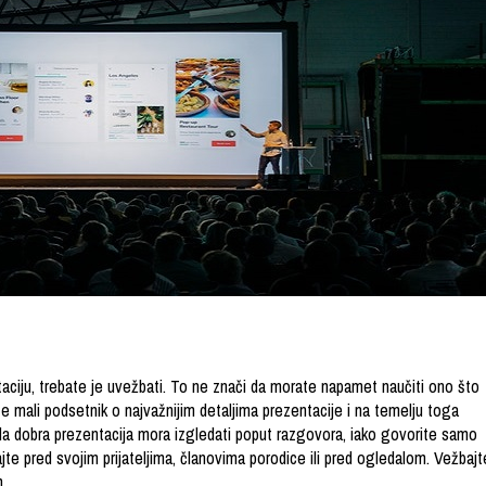
taciju, trebate je uvežbati. To ne znači da morate napamet naučiti ono što
vite mali podsetnik o najvažnijim detaljima prezentacije i na temelju toga
a dobra prezentacija mora izgledati poput razgovora, iako govorite samo
te pred svojim prijateljima, članovima porodice ili pred ogledalom. Vežbajt
.