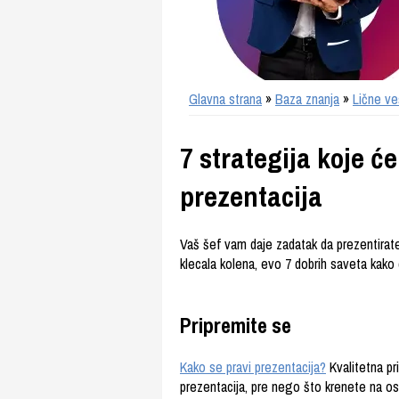
Glavna strana
»
Baza znanja
»
Lične ve
7 strategija koje 
prezentacija
Vaš šef vam daje zadatak da prezentirate
klecala kolena, evo 7 dobrih saveta kako 
Pripremite se
Kako se pravi prezentacija?
Kvalitetna pr
prezentacija, pre nego što krenete na o