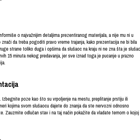
nformiše o najvažnijim detaljima prezentiranog materijala, a nije mu ni u
 znači da treba pogoditi pravo vreme trajanja, kako prezentacija ne bi bila
 druge strane toliko duga i opširna da slušaoc na kraju ni ne zna šta je slušao
 prvih 15 minuta nekog predavanja, jer sve iznad toga je pucanje u prazno
ja.
ntacija
zbegnite poze kao što su vrpoljenje na mestu, preplitanje prstiju ili
imeri kojima svom slušaocu dajete do znanja da ste nervozni odnosno
e. Zauzmite odlučan stav i na taj način pokažite da vladate temom o kojoj