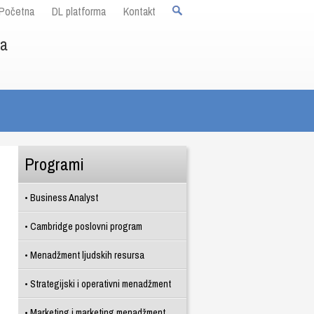
Početna
DL platforma
Kontakt
ja
Programi
Business Analyst
Cambridge poslovni program
Menadžment ljudskih resursa
Strategijski i operativni menadžment
Marketing i marketing menadžment