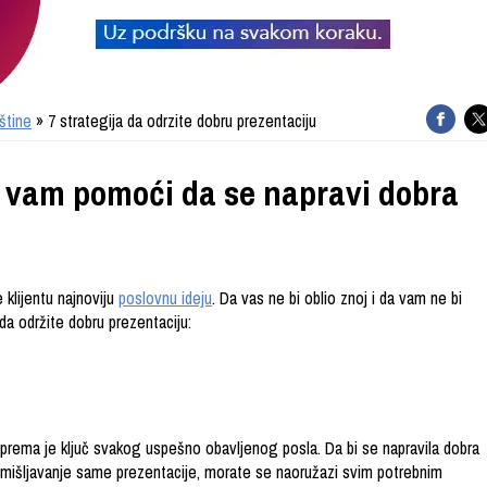
štine
» 7 strategija da odrzite dobru prezentaciju
će vam pomoći da se napravi dobra
 klijentu najnoviju
poslovnu ideju
. Da vas ne bi oblio znoj i da vam ne bi
da održite dobru prezentaciju:
iprema je ključ svakog uspešno obavljenog posla. Da bi se napravila dobra
smišljavanje same prezentacije, morate se naoružazi svim potrebnim