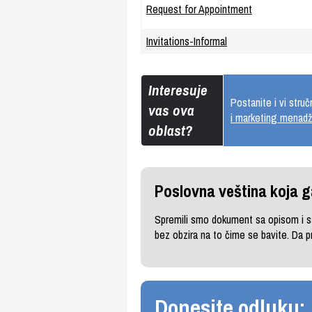
Request for Appointment
Invitations-Informal
Interesuje
Postanite i vi str
vas ova
i marketing menad
oblast?
Poslovna veština koja g
Spremili smo dokument sa opisom i sa
bez obzira na to čime se bavite. Da 
Donesite odluku: U