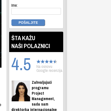
Ime:
ŠTA KAŽU
NAŠI POLAZNICI
4.5
Na osnovu
Google recenzija.
Zahvaljujući
programu
Project
Management,
sada sam
e
direktorka internacionalne