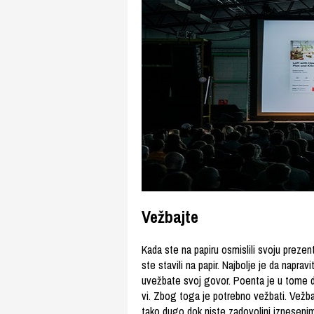
Vežbajte
Kada ste na papiru osmislili svoju prezen
ste stavili na papir. Najbolje je da napra
uvežbate svoj govor. Poenta je u tome d
vi. Zbog toga je potrebno vežbati. Vežbaj
tako dugo dok niste zadovoljni iznesenim