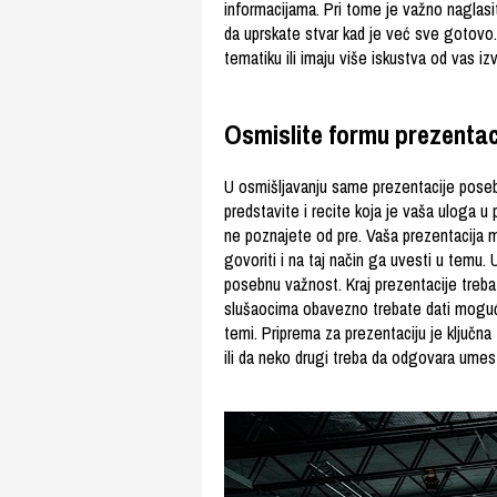
informacijama. Pri tome je važno naglasit
da uprskate stvar kad je već sve gotovo.
tematiku ili imaju više iskustva od vas iz
Osmislite formu prezentac
U osmišljavanju same prezentacije poseb
predstavite i recite koja je vaša uloga u 
ne poznajete od pre. Vaša prezentacija 
govoriti i na taj način ga uvesti u temu.
posebnu važnost. Kraj prezentacije treba
slušaocima obavezno trebate dati mogućno
temi. Priprema za prezentaciju je ključn
ili da neko drugi treba da odgovara umes