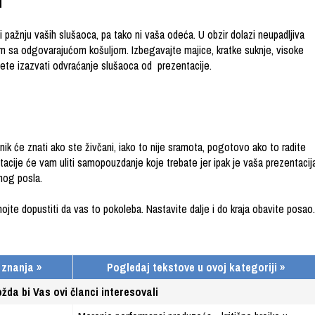
u
pažnju vaših slušaoca, pa tako ni vaša odeća. U obzir dolazi neupadljiva
tim sa odgovarajućom košuljom. Izbegavajte majice, kratke suknje, visoke
žete izazvati odvraćanje slušaoca od prezentacije.
rnik će znati ako ste živčani, iako to nije sramota, pogotovo ako to radite
tacije će vam uliti samopouzdanje koje trebate jer ipak je vaša prezentacij
nog posla.
jte dopustiti da vas to pokoleba. Nastavite dalje i do kraja obavite posao.
 znanja »
Pogledaj tekstove u ovoj kategoriji »
žda bi Vas ovi članci interesovali