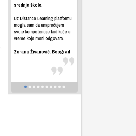
srednje škole.
Uz Distance Learning platformu
mogla sam da unapređujem
svoje kompetencije kod kuće u
vreme koje meni odgovara.
.
Zorana Živanović, Beograd