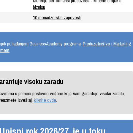
Merenje performansi preduzeća - kritične brojke u
biznisu
10 menadžerskih zapovesti
učnjak pohađanjem BusinessAcademy programa:
Preduzetništvo
i
Marketing
žment
.
arantuje visoku zaradu
vetima u primeni poslovne veštine koja Vam garantuje visoku zaradu,
preuzmete izveštaj,
kliknite ovde
.
pisni rok 2026/27. je u toku.