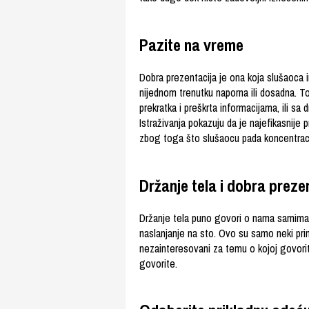
Pazite na vreme
Dobra prezentacija je ona koja slušaoca i
nijednom trenutku naporna ili dosadna. To
prekratka i preškrta informacijama, ili sa
Istraživanja pokazuju da je najefikasnije
zbog toga što slušaocu pada koncentraci
Držanje tela i dobra preze
Držanje tela puno govori o nama samima. I
naslanjanje na sto. Ovo su samo neki pr
nezainteresovani za temu o kojoj govorit
govorite.