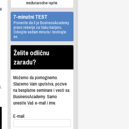
međunarodne ispite.
u
7-minutni TEST
Proverite da li je BusinessAcademy
pravo rešenje za Vašu karijeru.
Odvojite sedam minuta i testirajte
se.
Želite odličnu
zaradu?
Možemo da pomognemo.
Slaćemo Vam uputstva, pozive
,
na besplatne seminare i vesti sa
BusinessAcademy. Samo
unesite Vaš e-mail i ime.
E-mail: