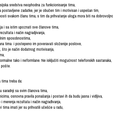
ansijska sredstva neophodna za funkcionisanje tima,
 postavljene zadatke, jer je obučen tim i motivisan i uspešan tim,
nosti svakom članu tima, s tim da prihvatanje uloga mora biti na dobrovoljn
nja i sa istim upoznati sve članove tima,
rezultata i način nagradjivanja,
dnim sposobnostima,
ana tima i postepeno im poveravati složenije poslove,
i, što je način dodatnog motivisanja,
ima,
ormalne tako i neformlane. Ne isključiti mogućnost telefonskih sastanaka,
 pošte.
 tima
treba da:
 u saradnji sa svim članova tima,
icima, osnovna pravila ponašanja i postavi ih da budu jasna i vidljiva,
i merenja rezultata i način nagrađivanja,
i tima imati jer su prihvatili učešće u radu,