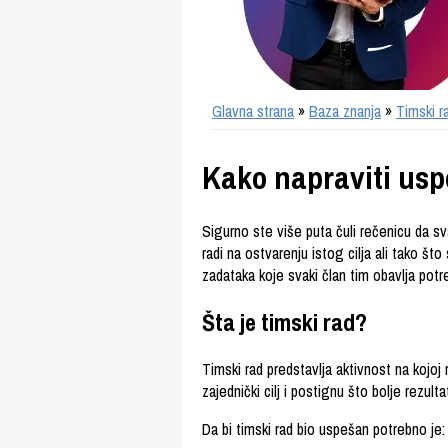
Glavna strana
»
Baza znanja
»
Timski r
Kako napraviti usp
Sigurno ste više puta čuli rečenicu da sva
radi na ostvarenju istog cilja ali tako što
zadataka koje svaki član tim obavlja potr
Šta je timski rad?
Timski rad predstavlja aktivnost na kojoj 
zajednički cilj i postignu što bolje rezult
Da bi timski rad bio uspešan potrebno je: