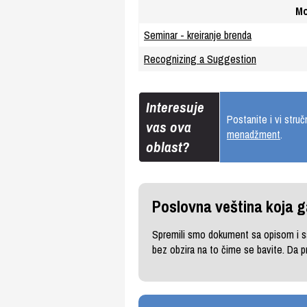
Mo
Seminar - kreiranje brenda
Recognizing a Suggestion
Interesuje
Postanite i vi str
vas ova
menadžment
.
oblast?
Poslovna veština koja g
Spremili smo dokument sa opisom i sa
bez obzira na to čime se bavite. Da 