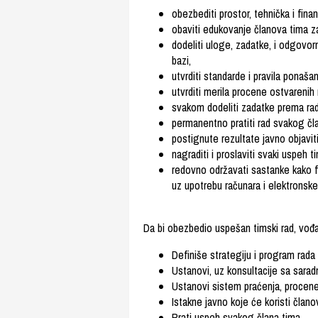
obezbediti prostor, tehnička i fin
obaviti edukovanje članova tima za
dodeliti uloge, zadatke, i odgovor
bazi,
utvrditi standarde i pravila ponaša
utvrditi merila procene ostvarenih 
svakom dodeliti zadatke prema ra
permanentno pratiti rad svakog čl
postignute rezultate javno objavit
nagraditi i proslaviti svaki uspeh t
redovno održavati sastanke kako f
uz upotrebu računara i elektronske
Da bi obezbedio uspešan timski rad,
vođa
Definiše strategiju i program rada
Ustanovi, uz konsultacije sa saradn
Ustanovi sistem praćenja, procene 
Istakne javno koje će koristi članov
Prati uspeh svakog člana tima,