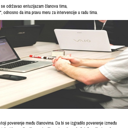
 se održavao entuzijazam članova tima,
 odnosno da ima pravu meru za intervencije u radu tima.
stoji poverenje među članovima. Da bi se izgradilo poverenje između