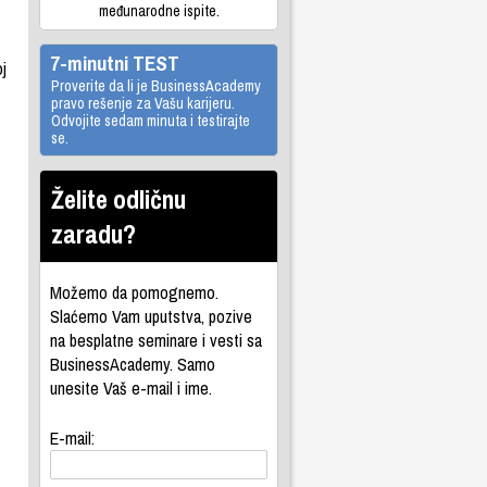
međunarodne ispite.
7-minutni TEST
oj
Proverite da li je BusinessAcademy
pravo rešenje za Vašu karijeru.
Odvojite sedam minuta i testirajte
se.
Želite odličnu
zaradu?
Možemo da pomognemo.
Slaćemo Vam uputstva, pozive
na besplatne seminare i vesti sa
BusinessAcademy. Samo
unesite Vaš e-mail i ime.
E-mail: