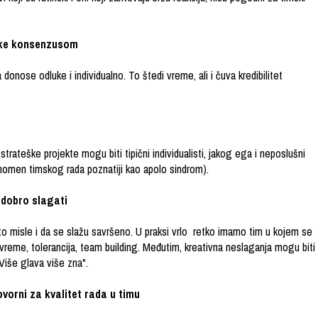
luke konsenzusom
donose odluke i individualno. To štedi vreme, ali i čuva kredibilitet
e strateške projekte mogu biti tipični individualisti, jakog ega i neposlušni
enomen timskog rada poznatiji kao
apolo sindrom
).
 dobro slagati
to misle i da se slažu savršeno. U praksi vrlo retko imamo tim u kojem se
 vreme, tolerancija, team building. Međutim, kreativna neslaganja mogu biti
Više glava više zna".
ovorni za kvalitet rada u timu