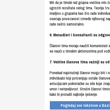
Mit da je timski rad grupna veština vrlo 
ugroziti rezultate celog tima. Teorija tz
marljivo u grupama kao što rade individ
osećaju povezanost između njihovog nap
rade nešto samostalno.
6.
Menadžeri i konsultanti su odgovo
Članovi tima moraju naučiti komunicirati
se nauči u timskim aktivnostima pod vođst
7.
Veštine članova tima važniji su od
Ponekad najstručniji članovi mogu biti i n
individualci koji potcenjuju ostale članov
entuzijazam pokretačke su sile koje znaju
umor i netrpeljivost. Stručni članovi tim
kako bi pronašli najbolje rješenje.
Pogledaj sve tekstove u Bazi