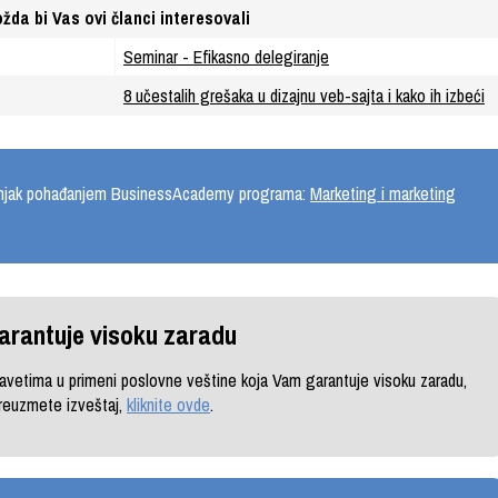
žda bi Vas ovi članci interesovali
Seminar - Efikasno delegiranje
8 učestalih grešaka u dizajnu veb-sajta i kako ih izbeći
učnjak pohađanjem BusinessAcademy programa:
Marketing i marketing
arantuje visoku zaradu
vetima u primeni poslovne veštine koja Vam garantuje visoku zaradu,
preuzmete izveštaj,
kliknite ovde
.