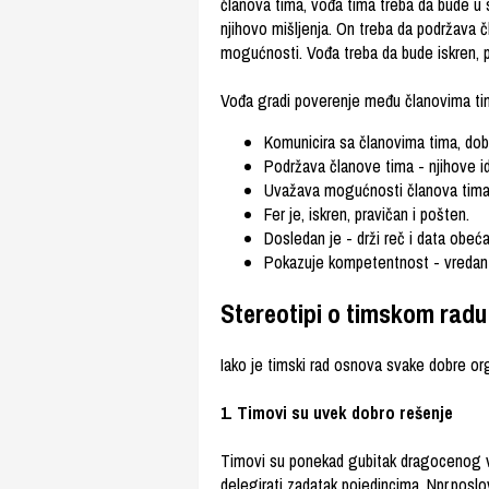
članova tima, vođa tima treba da bude u s
njihovo mišljenja. On treba da podržava čl
mogućnosti. Vođa treba da bude iskren, p
Vođa gradi poverenje među članovima ti
Komunicira sa članovima tima, dob
Podržava članove tima - njihove idej
Uvažava mogućnosti članova tima -
Fer je, iskren, pravičan i pošten.
Dosledan je - drži reč i data obeća
Pokazuje kompetentnost - vredan je
Stereotipi o timskom radu
Iako je timski rad osnova svake dobre org
1.
Timovi su uvek dobro rešenje
Timovi su ponekad gubitak dragocenog v
delegirati zadatak pojedincima. Npr.poslovi