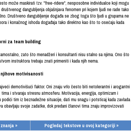
često može maskirati tzv. "free-ridere", nesposobne individualce koji mogu
v. društvenog dangubljenja objašnjava fenomen pri kojem ljudi ne rade tako
ualno. Društveno dangubljenje događa se zbog toga što ljudi u grupama ne
ora i konačnog ishoda događaja tako direktno kao što to osećaju kada
rni za team building
 samostalno, zato što
menadžeri
i konsultanti nisu stalno sa njima. Ono što
vom instruktora trebaju znati primeniti i kada njih nema.
 njihove motivisanosti
ajveći demotivišući faktor. Oni znaju vrlo često biti netolerantni i arogantni
e tima i stvaraju stresnu atmosferu. Motivacija, energija, optimizam i
 podići tim iz beznadežne situacije, dati mu snagu i potsticaj kada zavlada
ova obavljaju svoje zadatke, dok predani članovi tima znaju improvizovati
 znanja »
Pogledaj tekstove u ovoj kategoriji »