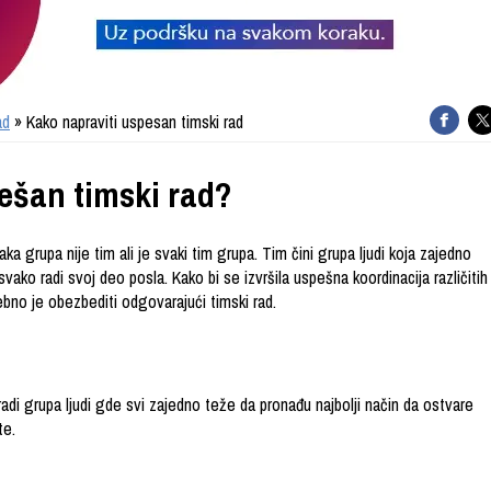
ad
» Kako napraviti uspesan timski rad
ešan timski rad?
ka grupa nije tim ali je svaki tim grupa. Tim čini grupa ljudi koja zajedno
 svako radi svoj deo posla. Kako bi se izvršila uspešna koordinacija različitih
ebno je obezbediti odgovarajući timski rad.
radi grupa ljudi gde svi zajedno teže da pronađu najbolji način da ostvare
ate.