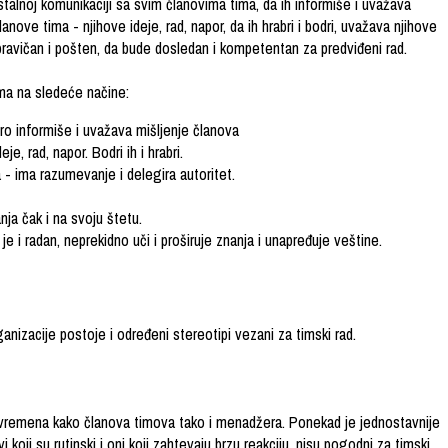
talnoj komunikaciji sa svim članovima tima, da ih informiše i uvažava
anove tima - njihove ideje, rad, napor, da ih hrabri i bodri, uvažava njihove
ravičan i pošten, da bude dosledan i kompetentan za predviđeni rad.
ma na sledeće načine:
ro informiše i uvažava mišljenje članova
e, rad, napor. Bodri ih i hrabri.
 ima razumevanje i delegira autoritet.
nja čak i na svoju štetu.
 i radan, neprekidno uči i proširuje znanja i unapređuje veštine.
anizacije postoje i određeni stereotipi vezani za timski rad.
remena kako članova timova tako i menadžera. Ponekad je jednostavnije
 koji su rutinski i oni koji zahtevaju brzu reakciju, nisu pogodni za timski