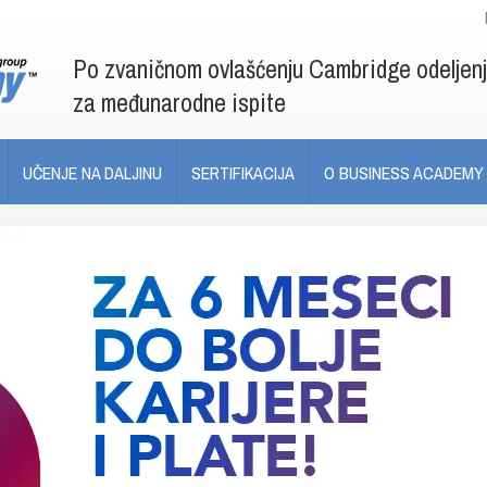
Po zvaničnom ovlašćenju Cambridge odeljen
za međunarodne ispite
UČENJE NA DALJINU
SERTIFIKACIJA
O BUSINESS ACADEMY