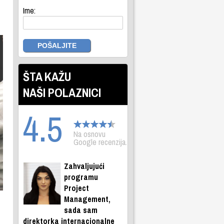
Ime:
ŠTA KAŽU
NAŠI POLAZNICI
4.5
Na osnovu
Google recenzija.
Zahvaljujući
programu
Project
Management,
sada sam
direktorka internacionalne