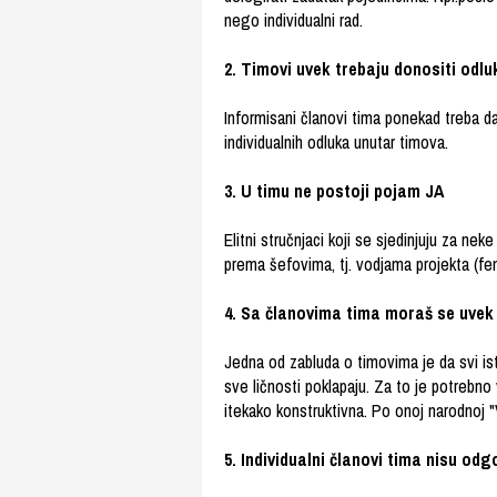
nego individualni rad.
2.
Timovi uvek trebaju donositi od
Informisani članovi tima ponekad treba da 
individualnih odluka unutar timova.
3.
U timu ne postoji pojam JA
Elitni stručnjaci koji se sjedinjuju za nek
prema šefovima, tj. vodjama projekta (f
4.
Sa članovima tima moraš se uvek
Jedna od zabluda o timovima je da svi is
sve ličnosti poklapaju. Za to je potrebno
itekako konstruktivna. Po onoj narodnoj "
5.
Individualni članovi tima nisu odg