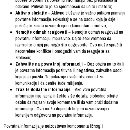
budete otvoreni za povratnu informaciju, bez predrasuda ili
odbrane. Prihvatite je sa spremnošću da učite i rastete;
Aktivno slušajte
– Aktivno slušanje je važno prilikom primanja
povratne informacije. Fokusirajte se na osobu koja je daje i
pokušajte zaista razumeti njene komentare i motive;
Nemojte odmah reagovati
– Nemojte odmah reagovati na
povratnu informaciju impulsivno. Dajte sebi vremena da
razmislite o njoj pre nego što odgovorite. Ovo može sprečiti
nepotrebne konflikte i omogućiti vam da reagujete sa
zrelošću;
Zahvalite na povratnoj informaciji
– Bez obzira na to da li
je povratna informacija pozitivna ili negativna, zahvalite osobi
koja ju je pružila. To pokazuje i vašu otvorenost za
komunikaciju i da cenite tuđe mišljenje.
Tražite dodatne informacije
– Ako vam povratna
informacija nije jasna ili želite više detalja, slobodno pitajte
osobu da razjasni svoje komentare ili da vam pruži dodatne
informacije. Ovo može doprineti boljem razumevanju i
korisnijem odgovoru na povratnu informaciju.
Povratna informacija je neizostavna komponenta ličnog i