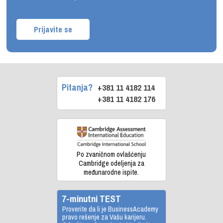
Prijavite se
Pitanja?
+381 11 4182 114
+381 11 4182 176
Po zvaničnom ovlašćenju
Cambridge odeljenja za
međunarodne ispite.
7-minutni TEST
Proverite da li je BusinessAcademy
pravo rešenje za Vašu karijeru.