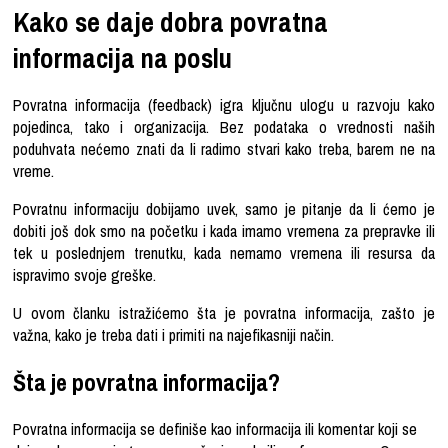
Kako se daje dobra povratna
informacija na poslu
Povratna informacija (feedback) igra ključnu ulogu u razvoju kako
pojedinca, tako i organizacija. Bez podataka o vrednosti naših
poduhvata nećemo znati da li radimo stvari kako treba, barem ne na
vreme.
Povratnu informaciju dobijamo uvek, samo je pitanje da li ćemo je
dobiti još dok smo na početku i kada imamo vremena za prepravke ili
tek u poslednjem trenutku, kada nemamo vremena ili resursa da
ispravimo svoje greške.
U ovom članku istražićemo šta je povratna informacija, zašto je
važna, kako je treba dati i primiti na najefikasniji način.
Šta je povratna informacija?
Povratna informacija se definiše kao informacija ili komentar koji se