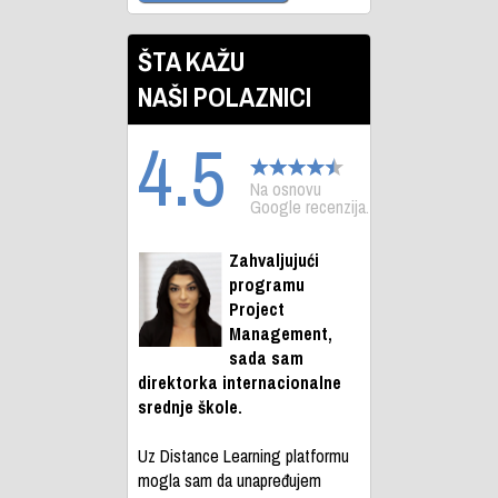
ŠTA KAŽU
NAŠI POLAZNICI
4.5
Na osnovu
Google recenzija.
Zahvaljujući
programu
Project
Management,
sada sam
direktorka internacionalne
srednje škole.
Uz Distance Learning platformu
mogla sam da unapređujem