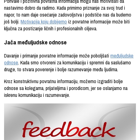
Pohvale i pozitivna povratna informacija mogu nas motivisati da
nastavimo dobro da radimo. Kada primimo priznanje za svoj trud i
napor, to nam daje osećanje zadovoljstva i podstiče nas da budemo
još bolji.
Motivacija koju dobijemo
iz povratne informacije može biti
ključna za postizanje ličnih i profesionalnih ciljeva.
Jača međuljudske odnose
Davanje i primanje povratne informacije može poboljšati
međuljudske
odnose
. Kada smo otvoreni za komunikaciju i spremni da saslušamo
druge, to stvara poverenje i bolje razumevanje među ljudima.
Kroz konstruktivnu povratnu informaciju, možemo izgraditi bolje
odnose sa kolegama, prijateljima i porodicom, jer se oslanjamo na
iskrenu komunikaciju i razumevanje.