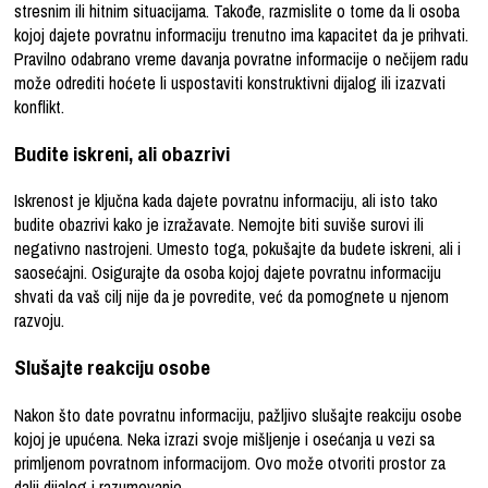
stresnim ili hitnim situacijama. Takođe, razmislite o tome da li osoba
kojoj dajete povratnu informaciju trenutno ima kapacitet da je prihvati.
Pravilno odabrano vreme davanja povratne informacije o nečijem radu
može odrediti hoćete li uspostaviti konstruktivni dijalog ili izazvati
konflikt.
Budite iskreni, ali obazrivi
Iskrenost je ključna kada dajete povratnu informaciju, ali isto tako
budite obazrivi kako je izražavate. Nemojte biti suviše surovi ili
negativno nastrojeni. Umesto toga, pokušajte da budete iskreni, ali i
saosećajni. Osigurajte da osoba kojoj dajete povratnu informaciju
shvati da vaš cilj nije da je povredite, već da pomognete u njenom
razvoju.
Slušajte reakciju osobe
Nakon što date povratnu informaciju, pažljivo slušajte reakciju osobe
kojoj je upućena. Neka izrazi svoje mišljenje i osećanja u vezi sa
primljenom povratnom informacijom. Ovo može otvoriti prostor za
dalji dijalog i razumevanje.