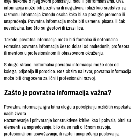
daje nekome o njegovom ponašanju, radu ili performansama. Ova
informacija može biti pozitivna ili negativna i služi kao sredstvo za
razmenu informacija između osoba kako bi se postigle promene ili
unapređenja. Povratna informacija može biti usmena, pisana ili čak
neverbalna, kao što su gestovi ili izrazi lica.
Takođe, povratna informacija može biti formalna ili neformalna.
Formalna povratna informacija često dolazi od nadređenih, profesora
ili mentora u profesionalnom ili obrazovnom okruženju.
S druge strane, neformalna povratna informacija može doći od
kolega, prijatelja ili porodice. Bez obzira na izvor, povratna informacija
može biti dragocena za lični i profesionalni razvoj.
Zašto je povratna informacija važna?
Povratna informacija igra bitnu ulogu u poboljšanju različitih aspekata
naših života.
Razumevanje i prihvatanje konstruktivne kritike, kao i pohvala, bitni su
elementi za napredovanje, bilo da se radi o ličnom razvoju,
profesionalnom usavršavanju, ili rastu i unapređenju poslovanja.