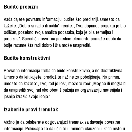
Budite precizni
Kada dajete povratnu informaciju, budite što precizniji. Umesto da
kažete: „Dobro si radio ili radila”, recite: „Tvoj doprinos projektu je bio
odličan, posebno tvoja analiza podataka, koja je bila temeljna i
precizna". Specifični osvrt na pojedine elemente pomaže osobi da
bolje razume šta radi dobro i šta može unaprediti.
Budite konstruktivni
Povratna informacija treba da bude konstruktivna, a ne destruktivna.
Umesto da kritikujete, predložite načine za poboljšanje. Na primer,
umesto da kažete: „Tvoj rad je loš”, možete reći: „Mogao ili mogla bi
da unaprediš svoj rad ako obratiš pažnju na organizaciju materijala i
jasnije izraziš svoje ideje.”
Izaberite pravi trenutak
Važno je da odaberete odgovarajući trenutak za davanje povratne
informacije. Pokušajte to da učinite u mirnom okruženju, kada niste u