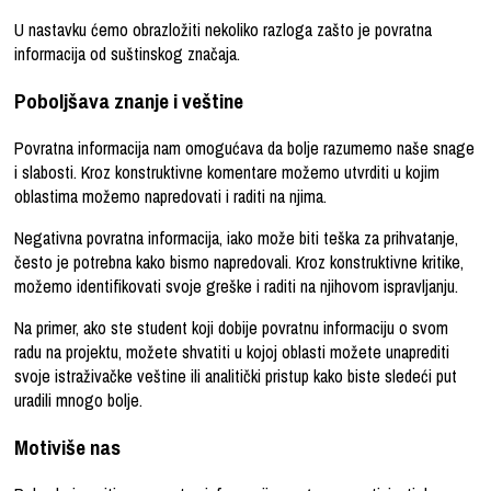
U nastavku ćemo obrazložiti nekoliko razloga zašto je povratna
informacija od suštinskog značaja.
Poboljšava znanje i veštine
Povratna informacija nam omogućava da bolje razumemo naše snage
i slabosti. Kroz konstruktivne komentare možemo utvrditi u kojim
oblastima možemo napredovati i raditi na njima.
Negativna povratna informacija, iako može biti teška za prihvatanje,
često je potrebna kako bismo napredovali. Kroz konstruktivne kritike,
možemo identifikovati svoje greške i raditi na njihovom ispravljanju.
Na primer, ako ste student koji dobije povratnu informaciju o svom
radu na projektu, možete shvatiti u kojoj oblasti možete unaprediti
svoje istraživačke veštine ili analitički pristup kako biste sledeći put
uradili mnogo bolje.
Motiviše nas