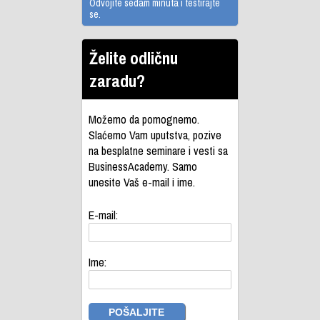
Odvojite sedam minuta i testirajte
se.
Želite odličnu
zaradu?
Možemo da pomognemo.
Slaćemo Vam uputstva, pozive
na besplatne seminare i vesti sa
BusinessAcademy. Samo
unesite Vaš e-mail i ime.
E-mail:
Ime: