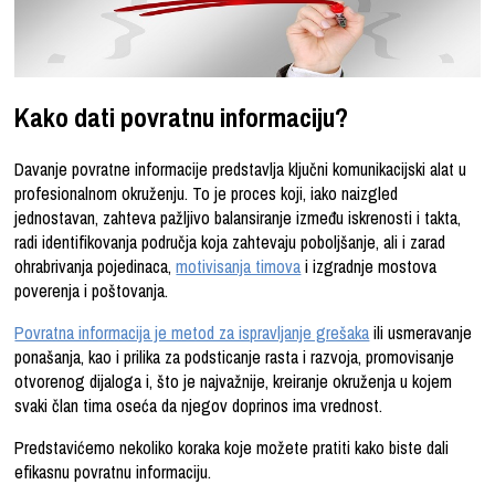
Kako dati povratnu informaciju?
Davanje povratne informacije predstavlja ključni komunikacijski alat u
profesionalnom okruženju. To je proces koji, iako naizgled
jednostavan, zahteva pažljivo balansiranje između iskrenosti i takta,
radi identifikovanja područja koja zahtevaju poboljšanje, ali i zarad
ohrabrivanja pojedinaca,
motivisanja timova
i izgradnje mostova
poverenja i poštovanja.
Povratna informacija je metod za ispravljanje grešaka
ili usmeravanje
ponašanja, kao i prilika za podsticanje rasta i razvoja, promovisanje
otvorenog dijaloga i, što je najvažnije, kreiranje okruženja u kojem
svaki član tima oseća da njegov doprinos ima vrednost.
Predstavićemo nekoliko koraka koje možete pratiti kako biste dali
efikasnu povratnu informaciju.