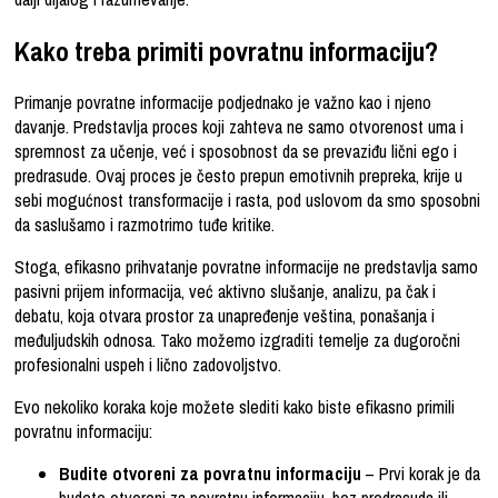
Kako treba primiti povratnu informaciju?
Primanje povratne informacije podjednako je važno kao i njeno
davanje. Predstavlja proces koji zahteva ne samo otvorenost uma i
spremnost za učenje, već i sposobnost da se prevaziđu lični ego i
predrasude. Ovaj proces je često prepun emotivnih prepreka, krije u
sebi mogućnost transformacije i rasta, pod uslovom da smo sposobni
da saslušamo i razmotrimo tuđe kritike.
Stoga, efikasno prihvatanje povratne informacije ne predstavlja samo
pasivni prijem informacija, već aktivno slušanje, analizu, pa čak i
debatu, koja otvara prostor za unapređenje veština, ponašanja i
međuljudskih odnosa. Tako možemo izgraditi temelje za dugoročni
profesionalni uspeh i lično zadovoljstvo.
Evo nekoliko koraka koje možete slediti kako biste efikasno primili
povratnu informaciju:
Budite otvoreni za povratnu informaciju
– Prvi korak je da