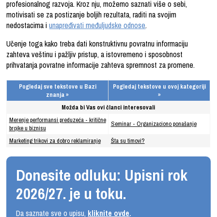
profesionalnog razvoja. Kroz nju, možemo saznati više o sebi,
motivisati se za postizanje boljih rezultata, raditi na svojim
nedostacima i
unapređivati međuljudske odnose
.
Učenje toga kako treba dati konstruktivnu povratnu informaciju
zahteva veštinu i pažljiv pristup, a istovremeno i sposobnost
prihvatanja povratne informacije zahteva spremnost za promene.
Pogledaj sve tekstove u Bazi
Pogledaj tekstove u ovoj kategoriji
znanja »
»
Možda bi Vas ovi članci interesovali
Merenje performansi preduzeća - kritične
Seminar - Organizaciono ponašanje
brojke u biznisu
Marketing trikovi za dobro reklamiranje
Šta su timovi?
Donesite odluku: Upisni rok
2026/27. je u toku.
Da saznate sve o upisu,
kliknite ovde
.