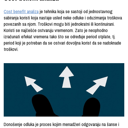
Cost benefit analiza
je tehnika koja se sastoji od jednostavnog
sabiranja koristi koja nastaje usled neke odluke i oduzimanja troškova
povezanih sa njom.
Troškovi
mogu biti jednokratni ili kontinuirani.
Koristi se najčešće ostvaruju vremenom. Zato je neophodno
izračunati efekat vremena tako što se određuje period otplate, tj.
period koji je potreban da se ostvari dovoljna korist da se nadoknade
troškovi.
Donošenje odluka je proces kojim menadžeri odgovaraju na šanse i