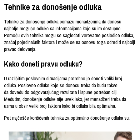
Tehnike za donošenje odluka
Tehnike za donošenje odluka pomažu menadžerima da donesu
najbolje moguće odluke sa informacijama koje su im dostupne.
Pomoću ovih tehnika mogu se sagledati verovatne posledice odluka,
značaj pojedinačnih faktora i može se na osnovu toga odrediti najbolji
pravac delovanja.
Kako doneti pravu odluku?
U različitim poslovnim situacijama potrebno je doneti veliki broj
odluka. Poslovne odluke koje se donesu treba da budu takve
da dovedu do odgovarajućeg rezultata i ispune potreban cilj.
Međutim, donošenje odluke nije uvek lako, jer menadžeri treba da
uzmu u obzir veliki broj faktora kako bi odluka bila optimalna.
Pet najčešće korišćenih tehnika za optimalno donošenje odluka su: