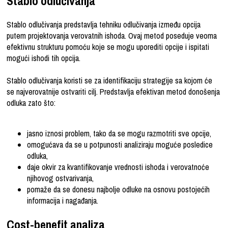
Stablo odlučivanja
Stablo odlučivanja predstavlja tehniku odlučivanja između opcija
putem projektovanja verovatnih ishoda. Ovaj metod poseduje veoma
efektivnu strukturu pomoću koje se mogu uporediti opcije i ispitati
mogući ishodi tih opcija.
Stablo odlučivanja koristi se za identifikaciju strategije sa kojom će
se najverovatnije ostvariti cilj. Predstavlja efektivan metod donošenja
odluka zato što:
jasno iznosi problem, tako da se mogu razmotriti sve opcije,
omogućava da se u potpunosti analiziraju moguće posledice
odluka,
daje okvir za kvantifikovanje vrednosti ishoda i verovatnoće
njihovog ostvarivanja,
pomaže da se donesu najbolje odluke na osnovu postojećih
informacija i nagađanja.
Cost-benefit analiza