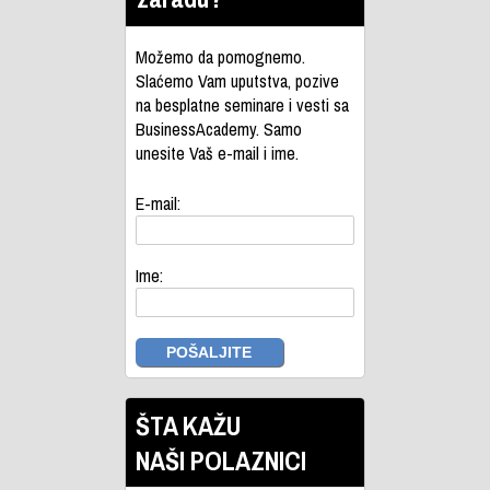
Možemo da pomognemo.
Slaćemo Vam uputstva, pozive
na besplatne seminare i vesti sa
BusinessAcademy. Samo
unesite Vaš e-mail i ime.
E-mail:
Ime:
ŠTA KAŽU
NAŠI POLAZNICI