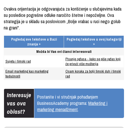
Ovakva orijentacija je odgovarajuća za korišćenje u slučajevima kada
su posledice pogrešne odluke naročito štetne i nepoželjne. Ova
strategija je u skladu sa poslovicom „Bolje vrabac u ruci nego golub
na grani".
Pogledaj sve tekstove u Bazi
Pogledaj tekstove u ovoj kategoriji
znanja »
»
Možda bi Vas ovi članci interesovali
Pisanje oglasa - kako se piše oglas koji
Sujeta i timski rad
će privući više mušterija
Email marketing kao marketing
Osam koraka za bolji timski duh i timski
budućnosti
rad
Interesuje
Postanite i vi stručnjak pohađanjem
vas ova
BusinessAcademy programa:
Marketing i
marketing menadžment
.
oblast?