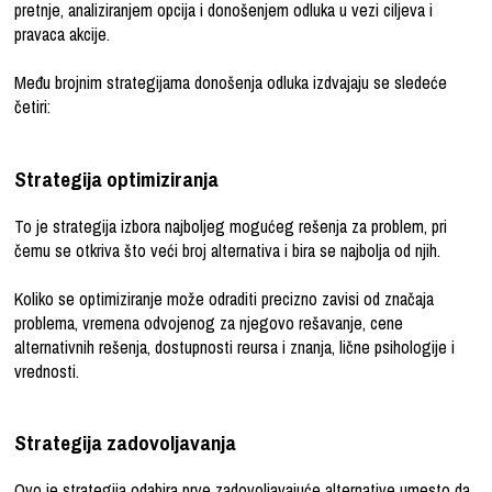
pretnje, analiziranjem opcija i donošenjem odluka u vezi ciljeva i
pravaca akcije.
Među brojnim strategijama donošenja odluka izdvajaju se sledeće
četiri:
Strategija optimiziranja
To je strategija izbora najboljeg mogućeg rešenja za problem, pri
čemu se otkriva što veći broj alternativa i bira se najbolja od njih.
Koliko se optimiziranje može odraditi precizno zavisi od značaja
problema, vremena odvojenog za njegovo rešavanje, cene
alternativnih rešenja, dostupnosti reursa i znanja, lične psihologije i
vrednosti.
Strategija zadovoljavanja
Ovo je strategija odabira prve zadovoljavajuće alternative umesto da