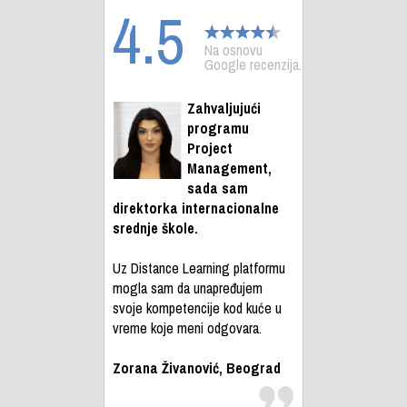
4.5
Na osnovu
Google recenzija.
Zahvaljujući
programu
Project
Management,
sada sam
direktorka internacionalne
srednje škole.
Uz Distance Learning platformu
mogla sam da unapređujem
svoje kompetencije kod kuće u
vreme koje meni odgovara.
Zorana Živanović, Beograd