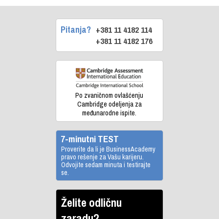
Pitanja?
+381 11 4182 114
+381 11 4182 176
Po zvaničnom ovlašćenju
Cambridge odeljenja za
međunarodne ispite.
7-minutni TEST
Proverite da li je BusinessAcademy
pravo rešenje za Vašu karijeru.
Odvojite sedam minuta i testirajte
se.
Želite odličnu
zaradu?