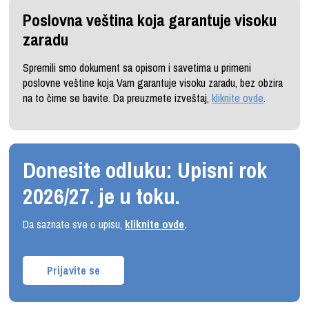
Poslovna veština koja garantuje visoku
zaradu
Spremili smo dokument sa opisom i savetima u primeni
poslovne veštine koja Vam garantuje visoku zaradu, bez obzira
na to čime se bavite. Da preuzmete izveštaj,
kliknite ovde
.
Donesite odluku: Upisni rok
2026/27. je u toku.
Da saznate sve o upisu,
kliknite ovde
.
Prijavite se