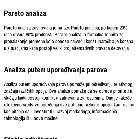
Pareto analiza
Pareto analiza zasnovana je na tzv. Pareto principu, po kojem 20%
rada stvara 80% prednosti. Pareto analiza je formalna tehnika za
pronalaženje promena koje donose najveću korist. Naročito je korisna
u situacijama kada postoji veliki broj alternativnih pravaca delovanja.
Analiza putem upoređivanja parova
Analiza putem upoređivanja parova pomaže pri određivanju relativnog
značaja različitih opcija. Ova analiza pomaže da se odrede prioriteti u
slučaju kada postoji konflikt u zahtevima za resursima. Ona je takođe
efektivno sredstvo poređenja dve potpuno različite opcije, kao recimo
kod pitanja da li investirati u razvoj marketinga, informacionih
tehnologija ili u nove mašine.