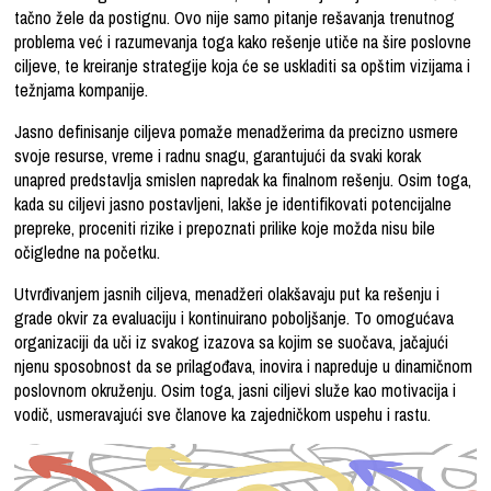
tačno žele da postignu. Ovo nije samo pitanje rešavanja trenutnog
problema već i razumevanja toga kako rešenje utiče na šire poslovne
ciljeve, te kreiranje strategije koja će se uskladiti sa opštim vizijama i
težnjama kompanije.
Jasno definisanje ciljeva pomaže menadžerima da precizno usmere
svoje resurse, vreme i radnu snagu, garantujući da svaki korak
unapred predstavlja smislen napredak ka finalnom rešenju. Osim toga,
kada su ciljevi jasno postavljeni, lakše je identifikovati potencijalne
prepreke, proceniti rizike i prepoznati prilike koje možda nisu bile
očigledne na početku.
Utvrđivanjem jasnih ciljeva, menadžeri olakšavaju put ka rešenju i
grade okvir za evaluaciju i kontinuirano poboljšanje. To omogućava
organizaciji da uči iz svakog izazova sa kojim se suočava, jačajući
njenu sposobnost da se prilagođava, inovira i napreduje u dinamičnom
poslovnom okruženju. Osim toga, jasni ciljevi služe kao motivacija i
vodič, usmeravajući sve članove ka zajedničkom uspehu i rastu.