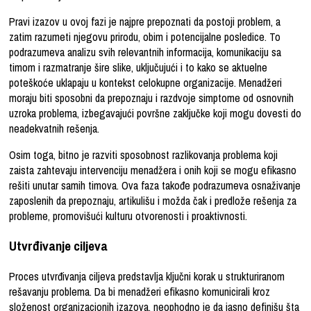
Pravi izazov u ovoj fazi je najpre prepoznati da postoji problem, a
zatim razumeti njegovu prirodu, obim i potencijalne posledice. To
podrazumeva analizu svih relevantnih informacija, komunikaciju sa
timom i razmatranje šire slike, uključujući i to kako se aktuelne
poteškoće uklapaju u kontekst celokupne organizacije. Menadžeri
moraju biti sposobni da prepoznaju i razdvoje simptome od osnovnih
uzroka problema, izbegavajući površne zaključke koji mogu dovesti do
neadekvatnih rešenja.
Osim toga, bitno je razviti sposobnost razlikovanja problema koji
zaista zahtevaju intervenciju menadžera i onih koji se mogu efikasno
rešiti unutar samih timova. Ova faza takođe podrazumeva osnaživanje
zaposlenih da prepoznaju, artikulišu i možda čak i predlože rešenja za
probleme, promovišući kulturu otvorenosti i proaktivnosti.
Utvrđivanje ciljeva
Proces utvrđivanja ciljeva predstavlja ključni korak u strukturiranom
rešavanju problema. Da bi menadžeri efikasno komunicirali kroz
složenost organizacionih izazova, neophodno je da jasno definišu šta