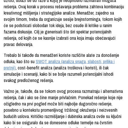
uzroci, dolazi se do faze u kojoj je neophodno razmatrati moguća
rešenja. Ovaj korak u procesu rešavanja problema zahteva kombinaciju
kreativnog mišljenja i strategijske analize. Menadžer, zajedno sa
svojim timom, treba da organizuje sesije brejnstorminga, tokom kojih
će se podsticati slobodan tok ideja, bez osude ili kritike u ranim
fazama diskusije. Cilj je generisati što širi spektar potencijalnih
rešenja, od kojih će se kasnije izabrati ona koja imaju obećavajući
pravac delovanja.
Trebalo bi takođe da menadžeri koriste različite alate za donošenje
odluka, kao što su
SWOT analiza (analiza snaga, slabosti, prilika i
pretnji)
, cost-benefit analiza (analiza troškova i koristi), ili čak
simulacije i scenariji, kako bi se bolje razumeli potencijalni ishodi
svakog predloženog rešenja.
Važno je, takođe, da se tokom ovog procesa razmatraju i alternativna
rešenja, čak i ako se čine manje privlačnim. Ponekad rešenje koje nije
očigledno na prvi pogled može biti najbolje dugoročno rešenje,
posebno u kontekstu promenljivog tržišnog okruženja i neizvesnih
budućih uslova. Kritičko razmišljanje i dubinska analiza ovde su ključni
kako bi se osiguralo da se donesene odluke temelje na čvrstim