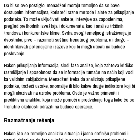
Da bi se ovo postiglo, menadžeri moraju temeljno da se bave
dostupnim informacijma, koristeći razne metode i alate za prikupljanje
podataka. To može uključivati ankete, intervjue sa zaposlenima,
pregled prethodnih izveštaja i dokumenata, kao i analizu tržišnih
trendova i konkurentske klime. Svrha ovog temeljnog istraživanja je
dvostruka: prvo – razumeti suštinu trenutnog problema, a i drugo –
identifikovati potencijalne izazove koji bi mogli uticati na buduće
poslovanje.
Nakon prikupljanja informacija, sledi faza analize, koja zahteva kritičko
razmišljanje i sposobnost da se informacije tumače na način koji vodi
ka validnim zaključcima. Menadžeri treba da analiziraju prikupljene
podatke, tražeći uzorke, anomalije ili bilo kakve druge indikatore koji bi
mogli ukazivati na uzroke problema. Ovde je važno primeniti i
prediktivnu analitiku, koja može pomoći u predviđanju toga kako će se
trenutne okolnosti odraziti na buduće operacije.
Razmatranje rešenja
Nakon što se temeljno analizira situacija i jasno definišu problemi i