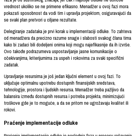
vrednost ukoliko se ne primene efikasno. Menadžer u ovoj fazi mora
pokazati sposobnost da vodi tim i upravlja projektom, osiguravajući da
se svaki plan pretvori u ciljane rezultate.
Delegiranje zadataka je prvi korak u implementaciji odluke. To zahteva
od menadžera da precizno razume snage i slabosti svakog člana tima
kako bi zadaci bili dodeljeni onima koji mogu najefikasnije da ih izvrše.
Ovo takođe podrazumeva uspostavljanje jasne komunikacije o
očekivanjima, kriterijumima za uspeh i rokovima za svaki specifični
zadatak.
Upravljanje resursima je još jedan ključni element u ovoj fazi. To
uključuje optimalnu upotrebu dostupnih finansijskih sredstava,
tehnologije, prostora i ljudskih resursa. Menadžer treba pažljivo da
balansira između dostupnih resursa i potreba projekta, minimizujući
troškove gde je to moguće, a da se pritom ne ugrožavaju kvalitet ili
rokovi.
Praćenje implementacije odluke
Praćenje implementacije odluke je poslednja faza u procesu rešavanja