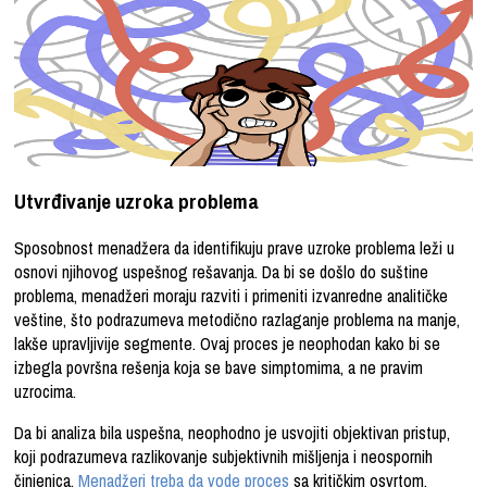
Utvrđivanje uzroka problema
Sposobnost menadžera da identifikuju prave uzroke problema leži u
osnovi njihovog uspešnog rešavanja. Da bi se došlo do suštine
problema, menadžeri moraju razviti i primeniti izvanredne analitičke
veštine, što podrazumeva metodično razlaganje problema na manje,
lakše upravljivije segmente. Ovaj proces je neophodan kako bi se
izbegla površna rešenja koja se bave simptomima, a ne pravim
uzrocima.
Da bi analiza bila uspešna, neophodno je usvojiti objektivan pristup,
koji podrazumeva razlikovanje subjektivnih mišljenja i neospornih
činjenica.
Menadžeri treba da vode proces
sa kritičkim osvrtom,