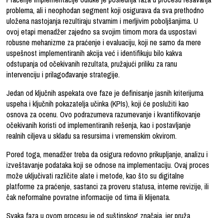
problema, ali i neophodan segment koji osigurava da sva prethodno
uložena nastojanja rezultiraju stvarnim i merljivim poboljšanjima. U
ovoj etapi menadžer zajedno sa svojim timom mora da uspostavi
robusne mehanizme za praćenje i evaluaciju, koji ne samo da mere
uspešnost implementiranih akcija već i identifikuju bilo kakva
odstupanja od očekivanih rezultata, pružajući priliku za ranu
intervenciju i prilagođavanje strategije.
Jedan od ključnih aspekata ove faze je definisanje jasnih kriterijuma
uspeha i ključnih pokazatelja učinka (KPIs), koji će poslužiti kao
osnova za ocenu. Ovo podrazumeva razumevanje i kvantifikovanje
očekivanih koristi od implementiranih rešenja, kao i postavljanje
realnih ciljeva u skladu sa resursima i vremenskim okvirom.
Pored toga, menadžer treba da osigura redovno prikupljanje, analizu i
izveštavanje podataka koji se odnose na implementaciju. Ovaj proces
može uključivati različite alate i metode, kao što su digitalne
platforme za praćenje, sastanci za proveru statusa, interne revizije, ili
čak neformalne povratne informacije od tima ili klijenata.
Svaka faza u ovom procesu je od suštinskog značaja, jer pruža