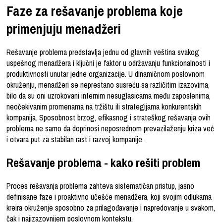
Faze za rešavanje problema koje
primenjuju menadžeri
Rešavanje problema predstavlja jednu od glavnih veština svakog
uspešnog menadžera i ključni je faktor u održavanju funkcionalnosti i
produktivnosti unutar jedne organizacije. U dinamičnom poslovnom
okruženju, menadžeri se neprestano susreću sa različitim izazovima,
bilo da su oni uzrokovani internim nesuglasicama među zaposlenima,
neočekivanim promenama na tržištu ili strategijama konkurentskih
kompanija. Sposobnost brzog, efikasnog i strateškog rešavanja ovih
problema ne samo da doprinosi neposrednom prevazilaženju kriza već
i otvara put za stabilan rast i razvoj kompanije.
Rešavanje problema - kako rešiti problem
Proces rešavanja problema zahteva sistematičan pristup, jasno
definisane faze i proaktivno učešće menadžera, koji svojim odlukama
kreira okruženje sposobno za prilagođavanje i napredovanje u svakom,
čak i najizazovnijem poslovnom kontekstu.