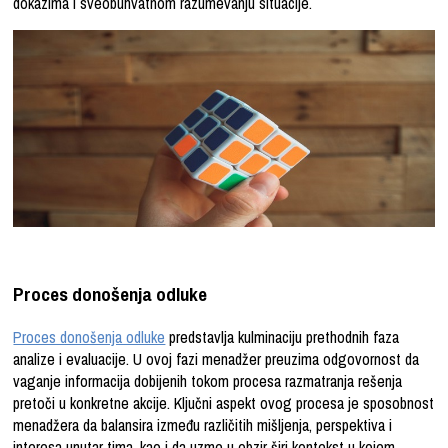
dokazima i sveobuhvatnom razumevanju situacije.
Proces donošenja odluke
Proces donošenja odluke
predstavlja kulminaciju prethodnih faza
analize i evaluacije. U ovoj fazi menadžer preuzima odgovornost da
vaganje informacija dobijenih tokom procesa razmatranja rešenja
pretoči u konkretne akcije. Ključni aspekt ovog procesa je sposobnost
menadžera da balansira između različitih mišljenja, perspektiva i
interesa unutar tima, kao i da uzme u obzir širi kontekst u kojem