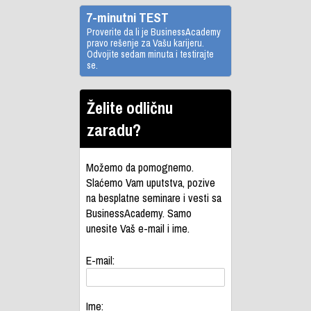
7-minutni TEST
Proverite da li je BusinessAcademy
pravo rešenje za Vašu karijeru.
Odvojite sedam minuta i testirajte
se.
Želite odličnu
zaradu?
Možemo da pomognemo.
Slaćemo Vam uputstva, pozive
na besplatne seminare i vesti sa
BusinessAcademy. Samo
unesite Vaš e-mail i ime.
E-mail:
Ime: