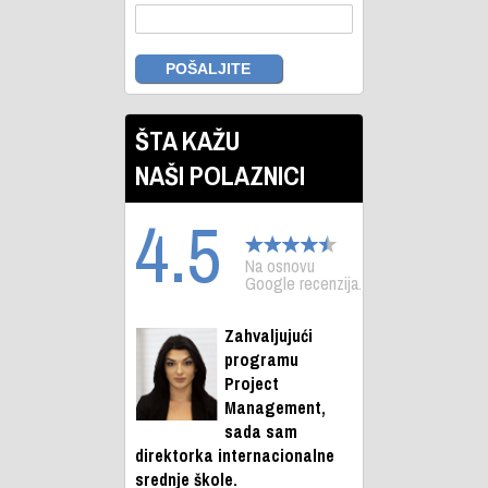
ŠTA KAŽU
NAŠI POLAZNICI
4.5
Na osnovu
Google recenzija.
Zahvaljujući
programu
Project
Management,
sada sam
direktorka internacionalne
srednje škole.