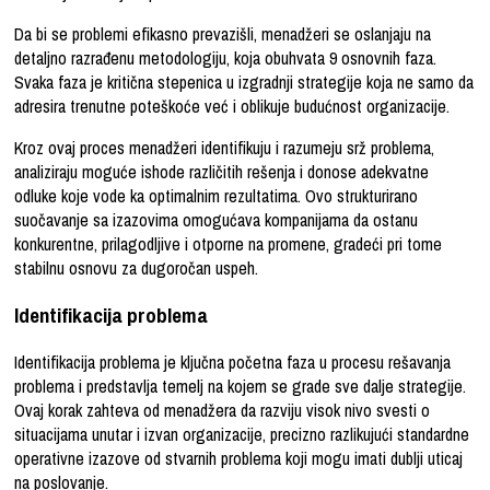
Da bi se problemi efikasno prevazišli, menadžeri se oslanjaju na
detaljno razrađenu metodologiju, koja obuhvata 9 osnovnih faza.
Svaka faza je kritična stepenica u izgradnji strategije koja ne samo da
adresira trenutne poteškoće već i oblikuje budućnost organizacije.
Kroz ovaj proces menadžeri identifikuju i razumeju srž problema,
analiziraju moguće ishode različitih rešenja i donose adekvatne
odluke koje vode ka optimalnim rezultatima. Ovo strukturirano
suočavanje sa izazovima omogućava kompanijama da ostanu
konkurentne, prilagodljive i otporne na promene, gradeći pri tome
stabilnu osnovu za dugoročan uspeh.
Identifikacija problema
Identifikacija problema je ključna početna faza u procesu rešavanja
problema i predstavlja temelj na kojem se grade sve dalje strategije.
Ovaj korak zahteva od menadžera da razviju visok nivo svesti o
situacijama unutar i izvan organizacije, precizno razlikujući standardne
operativne izazove od stvarnih problema koji mogu imati dublji uticaj
na poslovanje.