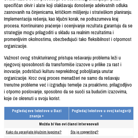
specifičan okvir i alate koji olakšavaju donošenje adekvatnih odluka
zasnovanih na činjenicama, kritičkom mišljenju i strateškom planiranju.
Implementacija rešenja, kao ključni korak, ne podrazumeva kraj
procesa. Kontinuirano praćenje i ocenjivanje rezultata garantuju da se
strategije mogu prilagoditi u skladu sa realnim rezultatima i
promenljivim okolnostima, obezbeđujući tako fleksibilnost i otpornost
organizacije.
Važnost ovog strukturiranog pristupa rešavanju problema leži u
njegovoj sposobnosti da transformiše izazove u prilike za rast i
inovacije, podstičući kulturu neprekidnog poboljšanja unutar
organizacije. Kroz ovaj proces menadžeri ne samo da rešavaju
trenutne probleme već i izgrađuju temelje za proaktivno, prilagodljivo
i otporno poslovanje, sposobno da se suoči sa budućim izazovima,
koje će okrenuti u svoju korist.
Pogledaj sve tekstove u Bazi
Pogledaj tekstove u ovoj kategoriji
znanja »
»
Možda bi Vas ovi članci interesovali
Kako da upravljate ključnim kupcima?
Šta je copywriting?