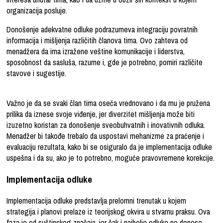
organizacija posluje.
Donošenje adekvatne odluke podrazumeva integraciju povratnih
informacija i mišljenja različitih članova tima. Ovo zahteva od
menadžera da ima izražene veštine komunikacije i liderstva,
sposobnost da sasluša, razume i, gde je potrebno, pomiri različite
stavove i sugestije.
Važno je da se svaki član tima oseća vrednovano i da mu je pružena
prilika da iznese svoje viđenje, jer diverzitet mišljenja može biti
izuzetno koristan za donošenje sveobuhvatnih i inovativnih odluka.
Menadžer bi takođe trebalo da uspostavi mehanizme za praćenje i
evaluaciju rezultata, kako bi se osiguralo da je implementacija odluke
uspešna i da su, ako je to potrebno, moguće pravovremene korekcije.
Implementacija odluke
Implementacija odluke predstavlja prelomni trenutak u kojem
strategija i planovi prelaze iz teorijskog okvira u stvarnu praksu. Ova
faza je od suštinskog značaja, jer čak i najbolje odluke ne donose