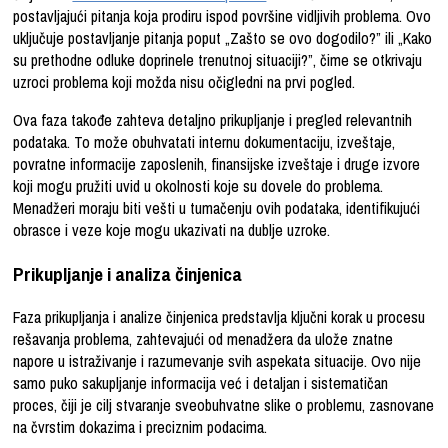
postavljajući pitanja koja prodiru ispod površine vidljivih problema. Ovo
uključuje postavljanje pitanja poput „Zašto se ovo dogodilo?” ili „Kako
su prethodne odluke doprinele trenutnoj situaciji?”, čime se otkrivaju
uzroci problema koji možda nisu očigledni na prvi pogled.
Ova faza takođe zahteva detaljno prikupljanje i pregled relevantnih
podataka. To može obuhvatati internu dokumentaciju, izveštaje,
povratne informacije zaposlenih, finansijske izveštaje i druge izvore
koji mogu pružiti uvid u okolnosti koje su dovele do problema.
Menadžeri moraju biti vešti u tumačenju ovih podataka, identifikujući
obrasce i veze koje mogu ukazivati na dublje uzroke.
Prikupljanje i analiza činjenica
Faza prikupljanja i analize činjenica predstavlja ključni korak u procesu
rešavanja problema, zahtevajući od menadžera da ulože znatne
napore u istraživanje i razumevanje svih aspekata situacije. Ovo nije
samo puko sakupljanje informacija već i detaljan i sistematičan
proces, čiji je cilj stvaranje sveobuhvatne slike o problemu, zasnovane
na čvrstim dokazima i preciznim podacima.