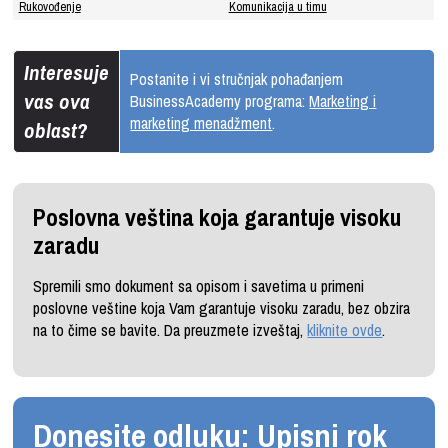
Rukovođenje
Komunikacija u timu
Interesuje
Postanite i vi stručnjak pohađanjem
vas ova
BusinessAcademy programa:
Marketing i
marketing menadžment
.
oblast?
Poslovna veština koja garantuje visoku
zaradu
Spremili smo dokument sa opisom i savetima u primeni
poslovne veštine koja Vam garantuje visoku zaradu, bez obzira
na to čime se bavite. Da preuzmete izveštaj,
kliknite ovde
.
Donesite odluku: Upisni rok