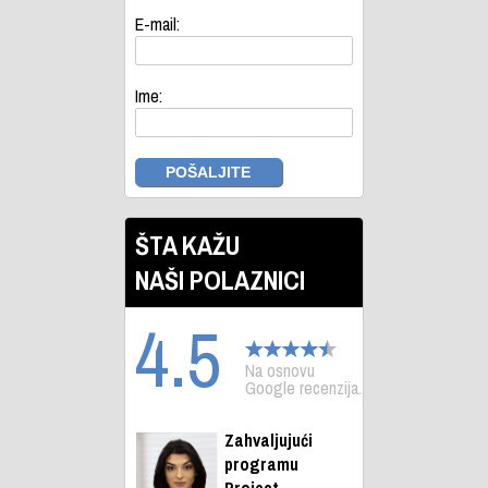
E-mail:
Ime:
ŠTA KAŽU
NAŠI POLAZNICI
4.5
Na osnovu
Google recenzija.
Zahvaljujući
programu
Project