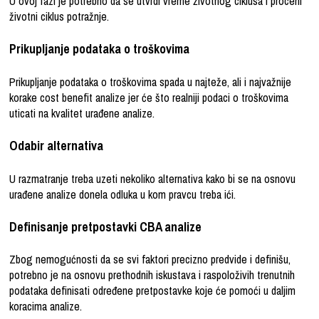
U ovoj fazi je potrebno da se utvrdi vreme životnog ciklusa i proceni
životni ciklus potražnje.
Prikupljanje podataka o troškovima
Prikupljanje podataka o troškovima spada u najteže, ali i najvažnije
korake cost benefit analize jer će što realniji podaci o troškovima
uticati na kvalitet urađene analize.
Odabir alternativa
U razmatranje treba uzeti nekoliko alternativa kako bi se na osnovu
urađene analize donela odluka u kom pravcu treba ići.
Definisanje pretpostavki CBA analize
Zbog nemogućnosti da se svi faktori precizno predvide i definišu,
potrebno je na osnovu prethodnih iskustava i raspoloživih trenutnih
podataka definisati određene pretpostavke koje će pomoći u daljim
koracima analize.