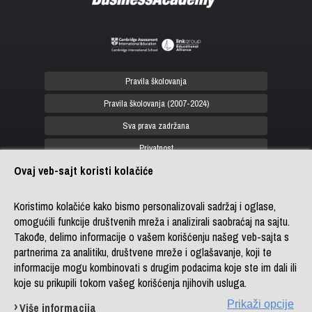
Pravila školovanja
Pravila školovanja (2007-2024)
Sva prava zadržana
Privatnost
Ovaj veb-sajt koristi kolačiće
office@biznis-akademija.com
Koristimo kolačiće kako bismo personalizovali sadržaj i oglase,
+381 (0)11 4182 114
omogućili funkcije društvenih mreža i analizirali saobraćaj na sajtu.
+381 (0)11 4182 176
Takođe, delimo informacije o vašem korišćenju našeg veb-sajta s
+387 (0)33 902 961
partnerima za analitiku, društvene mreže i oglašavanje, koji te
informacije mogu kombinovati s drugim podacima koje ste im dali ili
koje su prikupili tokom vašeg korišćenja njihovih usluga.
Copyright © Business Academy, ogranak
LINK group Professional Education
Prikaži opcije
Više informacija
Powered by
LINK CMS