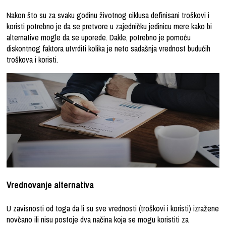
Nakon što su za svaku godinu životnog ciklusa definisani troškovi i
koristi potrebno je da se pretvore u zajedničku jedinicu mere kako bi
alternative mogle da se uporede. Dakle, potrebno je pomoću
diskontnog faktora utvrditi kolika je neto sadašnja vrednost budućih
troškova i koristi.
Vrednovanje alternativa
U zavisnosti od toga da li su sve vrednosti (troškovi i koristi) izražene
novčano ili nisu postoje dva načina koja se mogu koristiti za