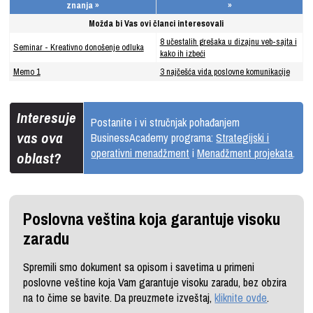
znanja »
»
Možda bi Vas ovi članci interesovali
8 učestalih grešaka u dizajnu veb-sajta i
Seminar - Kreativno donošenje odluka
kako ih izbeći
Memo 1
3 najčešća vida poslovne komunikacije
Interesuje
Postanite i vi stručnjak pohađanjem
vas ova
BusinessAcademy programa:
Strategijski i
operativni menadžment
i
Menadžment projekata
.
oblast?
Poslovna veština koja garantuje visoku
zaradu
Spremili smo dokument sa opisom i savetima u primeni
poslovne veštine koja Vam garantuje visoku zaradu, bez obzira
na to čime se bavite. Da preuzmete izveštaj,
kliknite ovde
.