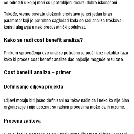
će odrediti u kojoj meri su upotrebljeni resursi dobro iskorišćeni.
Takođe, vreme povrata uloženih sredstava je još jedan bitan
parametar koji je potrebno sagledati kada se radi analiza troškova i
koristi ulaganja u neki preduzetnički poduhvat.
Kako se radi cost benefit analiza?
Prilikom sprovođenja ove analize potrebno je proći kroz nekoliko faza
kako bi proces cost benefit analize dao najbolje moguće rezultate.
Cost benefit analiza – primer
Definisanje ciljeva projekta
Ciljevi moraju biti jasno definisani na takav način da i neko ko nije član
organizacije i nije upoznat sa radnim procesima može da ih razume.
Procena zahteva