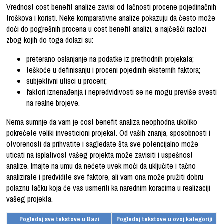
Vrednost cost benefit analize
zavisi od tačnosti procene pojedinačnih
troškova i koristi. Neke komparativne analize pokazuju da često može
doći do pogrešnih procena u cost benefit analizi, a najčešći razlozi
zbog kojih do toga dolazi su:
preterano oslanjanje na podatke iz prethodnih projekata;
teškoće u definisanju i proceni pojedinih eksternih faktora;
subjektivni utisci u proceni;
faktori iznenađenja i nepredvidivosti se ne mogu previše svesti
na realne brojeve.
Nema sumnje da vam je cost benefit analiza neophodna ukoliko
pokrećete veliki
investicioni projekat
. Od vaših znanja, sposobnosti i
otvorenosti da prihvatite i sagledate šta sve potencijalno može
uticati na isplativost vašeg projekta može zavisiti i uspešnost
analize. Imajte na umu da nećete uvek moći da uključite i tačno
analizirate i predvidite sve faktore, ali vam ona može pružiti dobru
polaznu tačku koja će vas usmeriti ka narednim koracima u realizaciji
vašeg projekta.
Pogledaj sve tekstove u Bazi
Pogledaj tekstove u ovoj kategoriji