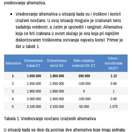
vrednovanje alternativa.
Vrednovanje alternativa u situaciji kada su i troškovi i koristi
izraženi novčano. U ovoj situaciji moguće je izračunati neto
sadašnju vrednost, a zatim je uporediti i rangirati. Alternativa
koja će biti izabrana u ovom slučaju je ona koja pri najnižim
diskontovanim troškovima ostvaruje najveću korist. Primer je
dat u tabeli 1.
Odnos -
Diskontovani
Diskontovana
Neto sadašnja
Alternative
korist/trošak
trošak DT
korist DK
vrednost DK-DT
DK/DT
1.
1.650.000
1.850.000
200.000
1.12
2.
1.650.000
1.550.000
-100.000
0.94
3.
1.800.000
1.800.000
0
1
4.
2.000.000
1.900.000
-100.000
0.95
5.
2.100.000
2.150.000
50.000
1.075
Tabela 1. Vrednovanje novčano izraženih alternativa
U situaciji kada se desi da postoje dve alternative koje imaju jednaku