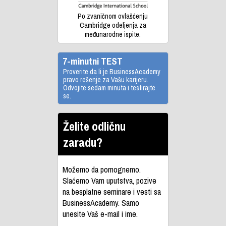
Po zvaničnom ovlašćenju
Cambridge odeljenja za
međunarodne ispite.
7-minutni TEST
Proverite da li je BusinessAcademy
pravo rešenje za Vašu karijeru.
Odvojite sedam minuta i testirajte
se.
Želite odličnu
zaradu?
Možemo da pomognemo.
Slaćemo Vam uputstva, pozive
na besplatne seminare i vesti sa
BusinessAcademy. Samo
unesite Vaš e-mail i ime.