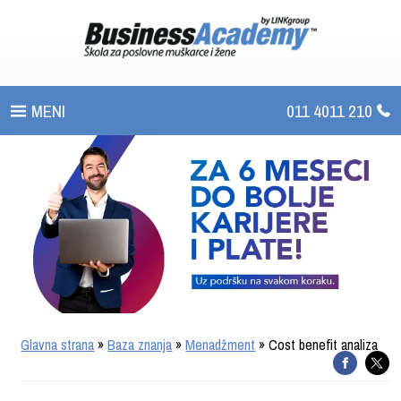
011 4011 210
PROGRAMI
UPIS
ŠTA DOBIJATE
UČENJE NA DALJINU
SERTIFIKACIJA
Glavna strana
»
Baza znanja
»
Menadžment
» Cost benefit analiza
O BUSINESS ACADEMY