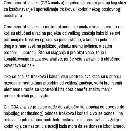
Cost benefit analiza (CBA analiza)
je jedan sistemski pristup koji služi
za izračunavanje i upoređivanje troškova i koristi nekog poslovnog
poduhvata.
Cost benefit analiza
je metod
ekonomske analize
koju sprovode oni
koji su uključeni u
rad na projektu
od velikog značaja kako bi se svi
potencijalni troškovi i gubici sa jedne strane, a koristi i prihodi sa
druge strane sveli na približno jednaku mernu jedinicu, a zatim
procenili i uporedili. Što su ulaganja u projekat veća, to je i
komplikovanije izrada ove analize, jer će više varijabli biti uključeno i
povećava se rizik.
Iako se analiza troškova i koristi
više upotrebljava kada su u pitanju
razvojni infrastrukturni projektni od velikog značaja, veliki broj njenih
elemenata može se upotrebiti i za
cost benefit analizu
manjih
preduzetničkih poduhvata.
Cilj CBA analize
je da se dođe do zaključka koja opcija će dovesti do
najboljeg (optimalnog) odnosa troškova i koristi. Ovo se odnosi i na
rešavanje pitanja oportunitetnih troškova koji predstavljaju izgubljenu
korist koja će nastati u situaciji kada mora da se donese izbor između