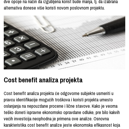
dve opcije na način da izgubljena korist bude manja, tj. da izabrana
alternativa donese više koristi novom poslovnom projektu.
Cost benefit analiza projekta
Cost benefit analiza projekta
će odgovorne subjekte usmeriti u
pravcu identifikacije mogućih troškova i koristi projekta umesto
oslanjanja na nepouzdane procene i lične stavove. Kako je veoma
teško doneti ispravne ekonomsko opravdane odluke, pre bilo kakvih
većih investicija neophodna je primena ove analize. Osnovna
karakteristika cost benefit analize jeste
ekonomska efikasnost koja