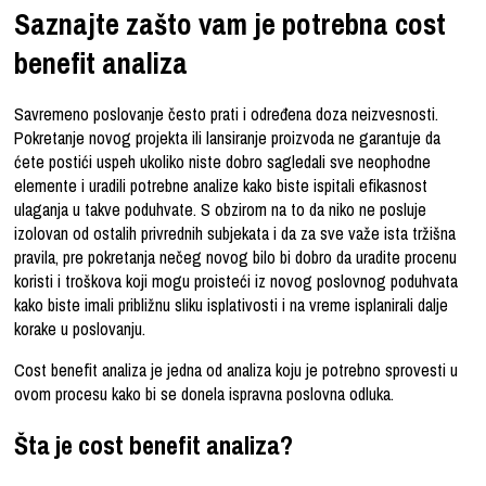
Saznajte zašto vam je potrebna cost
benefit analiza
Savremeno poslovanje često prati i određena doza neizvesnosti.
Pokretanje novog projekta ili lansiranje proizvoda ne garantuje da
ćete postići uspeh ukoliko niste dobro sagledali sve neophodne
elemente i uradili potrebne analize kako biste ispitali efikasnost
ulaganja u takve poduhvate. S obzirom na to da niko ne posluje
izolovan od ostalih privrednih subjekata i da za sve važe ista tržišna
pravila, pre pokretanja nečeg novog bilo bi dobro da uradite
procenu
koristi i troškova
koji mogu proisteći iz novog poslovnog poduhvata
kako biste imali približnu sliku isplativosti i na vreme isplanirali dalje
korake u poslovanju.
Cost benefit analiza
je jedna od analiza koju je potrebno sprovesti u
ovom procesu kako bi se donela ispravna poslovna odluka.
Šta je cost benefit analiza?