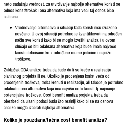
neto sadašnju vrednost, za utvrđivanje najbolje alternative koristi se
odnos korist/trošak i ona alternativa koja ima veći taj odnos biće
izabrana.
Vrednovanje alternativa u situaciji kada koristi nisu izražene
novčano.
U ovoj situaciji potrebno je kvantifikovati na određen
način sve koristi kako bi se mogla izvršiti analiza. I u ovom
slučaju će biti odabrana alternativa koja bude imala najveće
koristi definisane kroz određene merne jedinice i najniže
troškove.
Zaključak
CBA analize
treba da bude da li se kreće u realizaciju
planiranog projekta ili ne. Ukoliko je procenjena korist veća od
procenjenih troškova, treba krenuti u realizaciju, ali takođe je potrebno
odabrati i onu alternativu koja ima najvišu neto korist, tj. najmanje
potencijalne troškove.
Cost benefit analiza projekta
treba da
obezbedi da ulazni podaci budu što realniji kako bi se na osnovu
analize mogla izabrati najbolja alternativa.
Koliko je pouzdana/tačna cost benefit analiza?