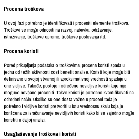
Procena troškova
U ovoj fazi potrebno je identifikovati i proceniti elemente troškova.
Troškovi se mogu odnositi na razvoj, nabavku, održavanje,
istraživanje
, troškove opreme, troškove poslovanja itd.
Procena koristi
Pored prikupljanja podataka o troškovima, procena koristi spada u
jednu od težih aktivnosti cost benefit analize. Koristi koje mogu biti
definisane u svojoj stvarnoj ili aproksimativnoj vrednosti spadaju u
one vidljive. Takođe, postoje i određene nevidljive koristi koje nije
moguće novčano proceniti. Takve koristi je potrebno kvantifikovati na
određeni način. Ukoliko su one dosta važne u proceni tada je
potrebno i vidljive koristi pretvoriti u istu vrednosnu skalu koja je
korišćena za izračunavanje nevidljivih koristi kako bi se zajedno mogle
koristiti u daljoj analizi.
Usaglašavanje troškova i koristi