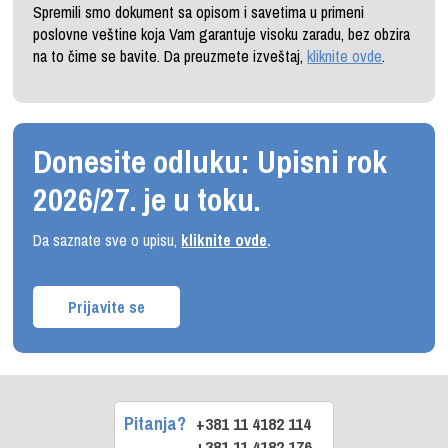
Spremili smo dokument sa opisom i savetima u primeni
poslovne veštine koja Vam garantuje visoku zaradu, bez obzira
na to čime se bavite. Da preuzmete izveštaj,
kliknite ovde
.
Donesite odluku: Upisni rok
2026/27. je u toku.
Da saznate sve o upisu,
kliknite ovde
.
Prijavite se
Pitanja?
+381 11 4182 114
+381 11 4182 176