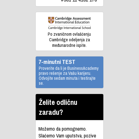
Po zvaničnom ovlašćenju
Cambridge odeljenja za
međunarodne ispite.
7-minutni TEST
Proverite da li je BusinessAcademy
pravo rešenje za Vašu karijeru.
Odvojite sedam minuta i testirajte
se.
Želite odličnu
zaradu?
Možemo da pomognemo.
Slaćemo Vam uputstva, pozive