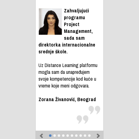
Zahvaljujući
programu
Project
Management,
sada sam
direktorka internacionalne
srednje škole.
Uz Distance Learning platformu
mogla sam da unapređujem
svoje kompetencije kod kuće u
vreme koje meni odgovara.
Zorana Živanović, Beograd