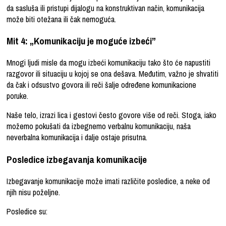
da sasluša ili pristupi dijalogu na konstruktivan način, komunikacija
može biti otežana ili čak nemoguća.
Mit 4: „Komunikaciju je moguće izbeći”
Mnogi ljudi misle da mogu izbeći komunikaciju tako što će napustiti
razgovor ili situaciju u kojoj se ona dešava. Međutim, važno je shvatiti
da čak i odsustvo govora ili reči šalje određene komunikacione
poruke.
Naše telo, izrazi lica i gestovi često govore više od reči. Stoga, iako
možemo pokušati da izbegnemo verbalnu komunikaciju, naša
neverbalna komunikacija i dalje ostaje prisutna.
Posledice izbegavanja komunikacije
Izbegavanje komunikacije može imati različite posledice, a neke od
njih nisu poželjne.
Posledice su: