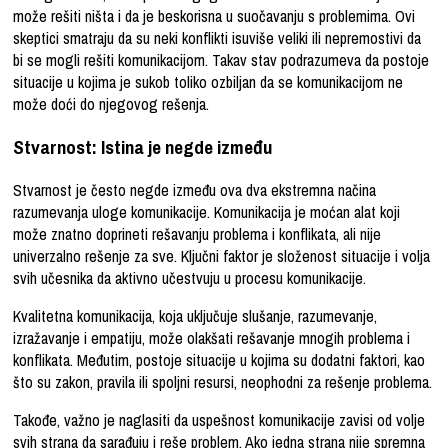
može rešiti ništa i da je beskorisna u suočavanju s problemima. Ovi
skeptici smatraju da su neki konflikti isuviše veliki ili nepremostivi da
bi se mogli rešiti komunikacijom. Takav stav podrazumeva da postoje
situacije u kojima je sukob toliko ozbiljan da se komunikacijom ne
može doći do njegovog rešenja.
Stvarnost: Istina je negde između
Stvarnost je često negde između ova dva ekstremna načina
razumevanja uloge komunikacije. Komunikacija je moćan alat koji
može znatno doprineti rešavanju problema i konflikata, ali nije
univerzalno rešenje za sve. Ključni faktor je složenost situacije i volja
svih učesnika da aktivno učestvuju u procesu komunikacije.
Kvalitetna komunikacija, koja uključuje slušanje, razumevanje,
izražavanje i empatiju, može olakšati rešavanje mnogih problema i
konflikata. Međutim, postoje situacije u kojima su dodatni faktori, kao
što su zakon, pravila ili spoljni resursi, neophodni za rešenje problema.
Takođe, važno je naglasiti da uspešnost komunikacije zavisi od volje
svih strana da sarađuju i reše problem. Ako jedna strana nije spremna