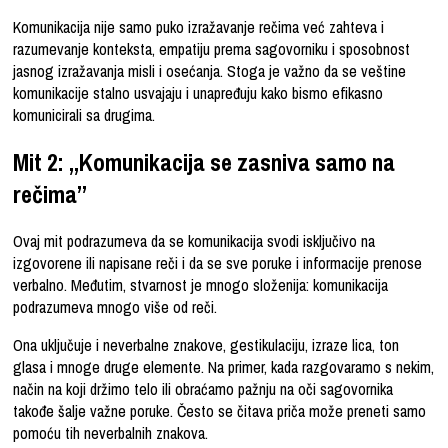
Komunikacija nije samo puko izražavanje rečima već zahteva i
razumevanje konteksta, empatiju prema sagovorniku i sposobnost
jasnog izražavanja misli i osećanja. Stoga je važno da se veštine
komunikacije stalno usvajaju i unapređuju kako bismo efikasno
komunicirali sa drugima.
Mit 2: „Komunikacija se zasniva samo na
rečima”
Ovaj mit podrazumeva da se komunikacija svodi isključivo na
izgovorene ili napisane reči i da se sve poruke i informacije prenose
verbalno. Međutim, stvarnost je mnogo složenija: komunikacija
podrazumeva mnogo više od reči.
Ona uključuje i neverbalne znakove, gestikulaciju, izraze lica, ton
glasa i mnoge druge elemente. Na primer, kada razgovaramo s nekim,
način na koji držimo telo ili obraćamo pažnju na oči sagovornika
takođe šalje važne poruke. Često se čitava priča može preneti samo
pomoću tih neverbalnih znakova.