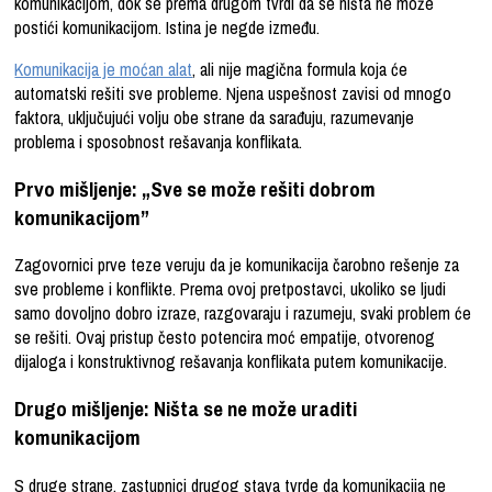
komunikacijom, dok se prema drugom tvrdi da se ništa ne može
postići komunikacijom. Istina je negde između.
Komunikacija je moćan alat
, ali nije magična formula koja će
automatski rešiti sve probleme. Njena uspešnost zavisi od mnogo
faktora, uključujući volju obe strane da sarađuju, razumevanje
problema i sposobnost rešavanja konflikata.
Prvo mišljenje: „Sve se može rešiti dobrom
komunikacijom”
Zagovornici prve teze veruju da je komunikacija čarobno rešenje za
sve probleme i konflikte. Prema ovoj pretpostavci, ukoliko se ljudi
samo dovoljno dobro izraze, razgovaraju i razumeju, svaki problem će
se rešiti. Ovaj pristup često potencira moć empatije, otvorenog
dijaloga i konstruktivnog rešavanja konflikata putem komunikacije.
Drugo mišljenje: Ništa se ne može uraditi
komunikacijom
S druge strane, zastupnici drugog stava tvrde da komunikacija ne