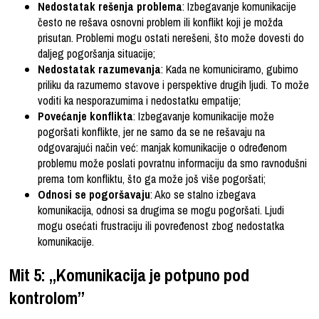
Nedostatak rešenja problema
: Izbegavanje komunikacije
često ne rešava osnovni problem ili konflikt koji je možda
prisutan. Problemi mogu ostati nerešeni, što može dovesti do
daljeg pogoršanja situacije;
Nedostatak razumevanja
: Kada ne komuniciramo, gubimo
priliku da razumemo stavove i perspektive drugih ljudi. To može
voditi ka nesporazumima i nedostatku empatije;
Povećanje konflikta
: Izbegavanje komunikacije može
pogoršati konflikte, jer ne samo da se ne rešavaju na
odgovarajući način već: manjak komunikacije o određenom
problemu može poslati povratnu informaciju da smo ravnodušni
prema tom konfliktu, što ga može još više pogoršati;
Odnosi se pogoršavaju
: Ako se stalno izbegava
komunikacija, odnosi sa drugima se mogu pogoršati. Ljudi
mogu osećati frustraciju ili povređenost zbog nedostatka
komunikacije.
Mit 5: „Komunikacija je potpuno pod
kontrolom”