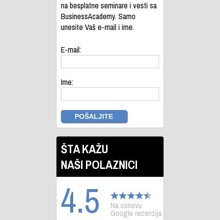
na besplatne seminare i vesti sa
BusinessAcademy. Samo
unesite Vaš e-mail i ime.
E-mail:
Ime:
ŠTA KAŽU
NAŠI POLAZNICI
4.5
Na osnovu
Google recenzija.