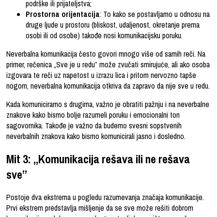
podrške ili prijateljstva;
Prostorna orijentacija
: To kako se postavljamo u odnosu na
druge ljude u prostoru (bliskost, udaljenost, okretanje prema
osobi ili od osobe) takođe nosi komunikacijsku poruku.
Neverbalna komunikacija često govori mnogo više od samih reči. Na
primer, rečenica „Sve je u redu” može zvučati smirujuće, ali ako osoba
izgovara te reči uz napetost u izrazu lica i pritom nervozno tapše
nogom, neverbalna komunikacija otkriva da zapravo da nije sve u redu.
Kada komuniciramo s drugima, važno je obratiti pažnju i na neverbalne
znakove kako bismo bolje razumeli poruku i emocionalni ton
sagovornika. Takođe je važno da budemo svesni sopstvenih
neverbalnih znakova kako bismo komunicirali jasno i dosledno.
Mit 3: „Komunikacija rešava ili ne rešava
sve”
Postoje dva ekstrema u pogledu razumevanja značaja komunikacije.
Prvi ekstrem predstavlja mišljenje da se sve može rešiti dobrom