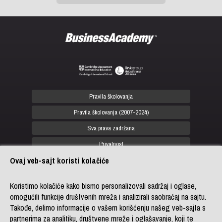
Previous
Next
Pravila školovanja
Pravila školovanja (2007-2024)
Sva prava zadržana
Privatnost
Ovaj veb-sajt koristi kolačiće
office@biznis-akademija.com
+381 (0)11 4182 114
Koristimo kolačiće kako bismo personalizovali sadržaj i oglase,
omogućili funkcije društvenih mreža i analizirali saobraćaj na sajtu.
+381 (0)11 4182 176
Takođe, delimo informacije o vašem korišćenju našeg veb-sajta s
+387 (0)33 902 961
partnerima za analitiku, društvene mreže i oglašavanje, koji te