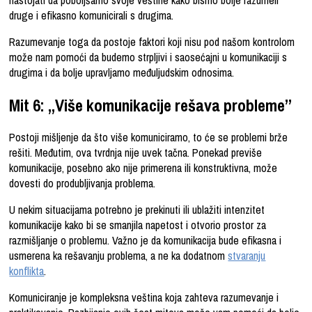
druge i efikasno komunicirali s drugima.
Razumevanje toga da postoje faktori koji nisu pod našom kontrolom
može nam pomoći da budemo strpljivi i saosećajni u komunikaciji s
drugima i da bolje upravljamo međuljudskim odnosima.
Mit 6: „Više komunikacije rešava probleme”
Postoji mišljenje da što više komuniciramo, to će se problemi brže
rešiti. Međutim, ova tvrdnja nije uvek tačna. Ponekad previše
komunikacije, posebno ako nije primerena ili konstruktivna, može
dovesti do produbljivanja problema.
U nekim situacijama potrebno je prekinuti ili ublažiti intenzitet
komunikacije kako bi se smanjila napetost i otvorio prostor za
razmišljanje o problemu. Važno je da komunikacija bude efikasna i
usmerena ka rešavanju problema, a ne ka dodatnom
stvaranju
konflikta
.
Komuniciranje je kompleksna veština koja zahteva razumevanje i