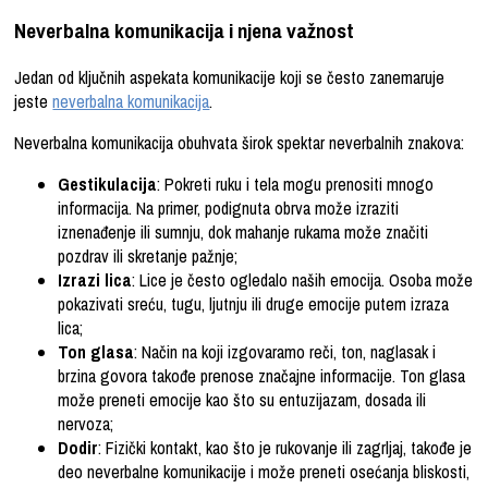
Neverbalna komunikacija i njena važnost
Jedan od ključnih aspekata komunikacije koji se često zanemaruje
jeste
neverbalna komunikacija
.
Neverbalna komunikacija obuhvata širok spektar neverbalnih znakova:
Gestikulacija
: Pokreti ruku i tela mogu prenositi mnogo
informacija. Na primer, podignuta obrva može izraziti
iznenađenje ili sumnju, dok mahanje rukama može značiti
pozdrav ili skretanje pažnje;
Izrazi lica
: Lice je često ogledalo naših emocija. Osoba može
pokazivati sreću, tugu, ljutnju ili druge emocije putem izraza
lica;
Ton glasa
: Način na koji izgovaramo reči, ton, naglasak i
brzina govora takođe prenose značajne informacije. Ton glasa
može preneti emocije kao što su entuzijazam, dosada ili
nervoza;
Dodir
: Fizički kontakt, kao što je rukovanje ili zagrljaj, takođe je
deo neverbalne komunikacije i može preneti osećanja bliskosti,