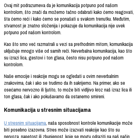
Ovaj mit podrazumeva da je komunikacija potpuno pod našom
kontrolom, što znači da možemo tačno odabrati kako ćemo reagovati,
šta ćemo reći i kako ćemo se ponašati u svakom trenutku. Međutim,
stvarnost je znatno složenija i pokazuje da komunikacija nije uvek
potpuno pod našom kontrolom.
Kao što smo već razmatrali u vezi sa prethodnim mitom, komunikacija
uključuje mnogo više od samih reči. Neverbalna komunikacija, kao što
su izrazi lica, gestovi i ton glasa, često nisu potpuno pod našom
kontrolom.
Naše emocije i reakcije mogu se ogledati u ovim neverbalnim
znakovima, čak i ako se trudimo da ih sakrijemo. Na primer, ako se
osećamo nervozno ili ljutito, to može biti vidljivo kroz naš izraz lica ili
ton glasa, čak i ako pokušavamo da ostanemo smireni.
Komunikacija u stresnim situacijama
U stresnim situacijama
, naša sposobnost kontrole komunikacije može
biti posebno izazovna. Stres može izazvati reakcije kao što su
nervoza, napetost ili zbunjenost, koje se mogu odraziti na naš način