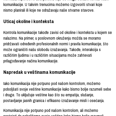
komunikacije. U takvim trenucima možemo izgovoriti stvari koje
nismo planirali ili koje ne odražavaju naše stvarne stavove.
Uticaj okoline i konteksta
Kontrola komunikacije takođe zavisi od okoline i konteksta u kojem se
nalazimo. Na primer, u poslovnom okruženju možda se moramo
pridržavati određenih profesionalnih normi i pravila komunikacije, što
može ograničiti našu slobodu izražavanja. Takođe, interakcija s
različitim ljudima i u različitim situacijama može zahtevati
prilagođavanje načina komunikacije.
Napredak u veštinama komunikacije
Iako komunikacija nije potpuno pod našom kontrolom, možemo
poboljšati svoje veštine komunikacije kako bismo bolje razumeli sebe
i druge. To uključuje veštine kao što su empatija, slušanje,
postavljanje jasnih granica i efikasno izražavanje misli i osećanja.
Komunikacija nije potpuno pod našom kontrolom, ali možemo
nastojati da poboljšamo svoje veštine kako bismo bolje razumeli