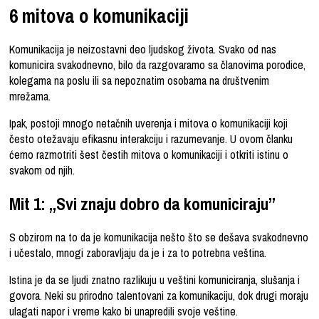
6 mitova o komunikaciji
Komunikacija je neizostavni deo ljudskog života. Svako od nas
komunicira svakodnevno, bilo da razgovaramo sa članovima porodice,
kolegama na poslu ili sa nepoznatim osobama na društvenim
mrežama.
Ipak, postoji mnogo netačnih uverenja i mitova o komunikaciji koji
često otežavaju efikasnu interakciju i razumevanje. U ovom članku
ćemo razmotriti šest čestih mitova o komunikaciji i otkriti istinu o
svakom od njih.
Mit 1: „Svi znaju dobro da komuniciraju”
S obzirom na to da je komunikacija nešto što se dešava svakodnevno
i učestalo, mnogi zaboravljaju da je i za to potrebna veština.
Istina je da se ljudi znatno razlikuju u veštini komuniciranja, slušanja i
govora. Neki su prirodno talentovani za komunikaciju, dok drugi moraju
ulagati napor i vreme kako bi unapredili svoje veštine.