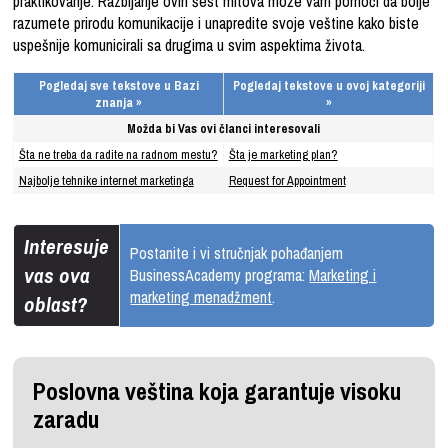
praktikovanje. Razbijanje ovih šest mitova može vam pomoći da bolje
razumete prirodu komunikacije i unapredite svoje veštine kako biste
uspešnije komunicirali sa drugima u svim aspektima života.
Pogledaj sve tekstove u Bazi
Pogledaj tekstove u ovoj kategoriji
znanja »
»
Možda bi Vas ovi članci interesovali
Šta ne treba da radite na radnom mestu?
Šta je marketing plan?
Najbolje tehnike internet marketinga
Request for Appointment
Interesuje
Postanite i vi stručnjak pohađanjem
vas ova
BusinessAcademy programa:
Marketing i
marketing menadžment
.
oblast?
Poslovna veština koja garantuje visoku
zaradu