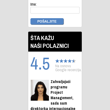
Ime:
ŠTA KAŽU
NAŠI POLAZNICI
4.5
Na osnovu
Google recenzija.
Zahvaljujući
programu
Project
Management,
sada sam
direktorka internacionalne