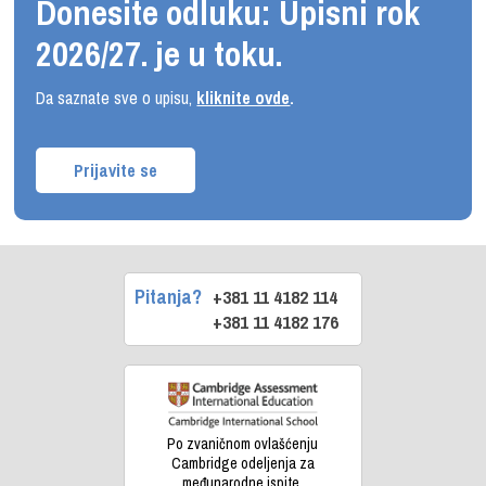
Donesite odluku: Upisni rok
2026/27. je u toku.
Da saznate sve o upisu,
kliknite ovde
.
Prijavite se
Pitanja?
+381 11 4182 114
+381 11 4182 176
Po zvaničnom ovlašćenju
Cambridge odeljenja za
međunarodne ispite.