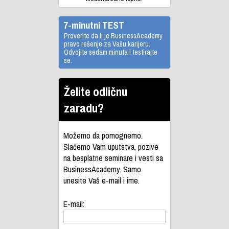
7-minutni TEST
Proverite da li je BusinessAcademy
pravo rešenje za Vašu karijeru.
Odvojite sedam minuta i testirajte
se.
Želite odličnu
zaradu?
Možemo da pomognemo.
Slaćemo Vam uputstva, pozive
na besplatne seminare i vesti sa
BusinessAcademy. Samo
unesite Vaš e-mail i ime.
E-mail: