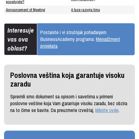
posedujete?
Announcement of Meeting
4 faze razvoja tima
Interesuje
Postanite i vi stručnjak pohađanjem
vas ova
BusinessAcademy programa:
Menadžment
projekata
.
oblast?
Poslovna veština koja garantuje visoku
zaradu
Spremili smo dokument sa opisom i savetima u primeni
poslovne veštine koja Vam garantuje visoku zaradu, bez obzira
na to čime se bavite. Da preuzmete izveštaj,
kliknite ovde
.