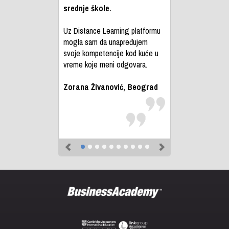
srednje škole.
Uz Distance Learning platformu
mogla sam da unapređujem
svoje kompetencije kod kuće u
vreme koje meni odgovara.
Zorana Živanović, Beograd
Previous
Next