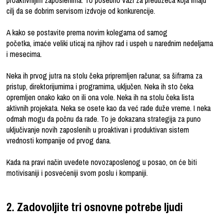
proaktivnijim zaposlenima. To posebno važi za preduzeća koja imaju
cilj da se dobrim servisom izdvoje od konkurencije.
A kako se postavite prema novim kolegama od samog
početka,
imaće veliki uticaj na njihov rad
i uspeh u narednim nedeljama
i mesecima.
Neka ih prvog jutra na stolu čeka pripremljen računar, sa šiframa za
pristup, direktorijumima i programima, uključen. Neka ih sto čeka
opremljen onako kako on ili ona vole. Neka ih na stolu čeka lista
aktivnih projekata. Neka se osete kao da već rade duže vreme. I neka
odmah mogu da počnu da rade. To je dokazana strategija za puno
uključivanje novih zaposlenih u proaktivan i produktivan sistem
vrednosti kompanije od prvog dana.
Kada na pravi način uvedete novozaposlenog u posao, on će biti
motivisaniji i posvećeniji svom poslu i kompaniji.
2. Zadovoljite tri osnovne potrebe ljudi