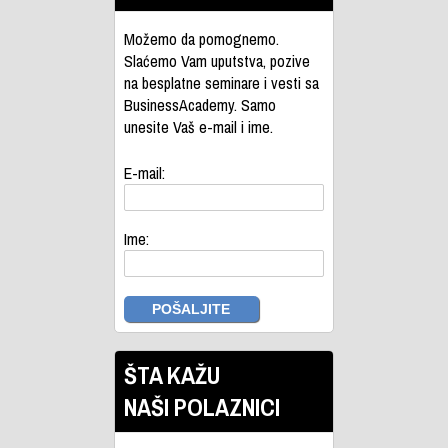
Možemo da pomognemo.
Slaćemo Vam uputstva, pozive
na besplatne seminare i vesti sa
BusinessAcademy. Samo
unesite Vaš e-mail i ime.
E-mail:
Ime:
ŠTA KAŽU
NAŠI POLAZNICI