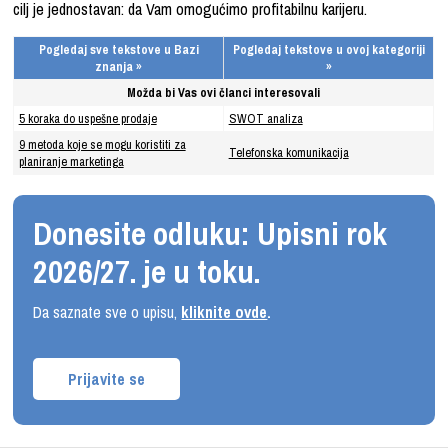
cilj je jednostavan: da Vam omogućimo profitabilnu karijeru.
Pogledaj sve tekstove u Bazi
Pogledaj tekstove u ovoj kategoriji
znanja »
»
Možda bi Vas ovi članci interesovali
5 koraka do uspešne prodaje
SWOT analiza
9 metoda koje se mogu koristiti za
Telefonska komunikacija
planiranje marketinga
Donesite odluku: Upisni rok
2026/27. je u toku.
Da saznate sve o upisu,
kliknite ovde
.
Prijavite se