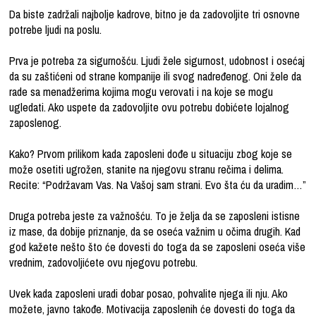
Da biste zadržali najbolje kadrove, bitno je da zadovoljite tri osnovne
potrebe ljudi na poslu.
Prva je potreba za sigurnošću. Ljudi žele sigurnost, udobnost i osećaj
da su zaštićeni od strane kompanije ili svog nadređenog. Oni žele da
rade sa menadžerima kojima mogu verovati i na koje se mogu
ugledati. Ako uspete da zadovoljite ovu potrebu dobićete lojalnog
zaposlenog.
Kako? Prvom prilikom kada zaposleni dođe u situaciju zbog koje se
može osetiti ugrožen, stanite na njegovu stranu rečima i delima.
Recite: “Podržavam Vas. Na Vašoj sam strani. Evo šta ću da uradim…”
Druga potreba jeste za važnošću. To je želja da se zaposleni istisne
iz mase, da dobije priznanje, da se oseća važnim u očima drugih. Kad
god kažete nešto što će dovesti do toga da se zaposleni oseća više
vrednim, zadovoljićete ovu njegovu potrebu.
Uvek kada zaposleni uradi dobar posao, pohvalite njega ili nju. Ako
možete, javno takođe. Motivacija zaposlenih će dovesti do toga da