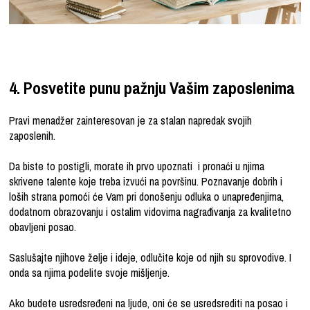
4. Posvetite punu pažnju Vašim zaposlenima
Pravi menadžer zainteresovan je za stalan napredak svojih
zaposlenih.
Da biste to postigli, morate ih prvo upoznati i pronaći u njima
skrivene talente koje treba izvući na površinu. Poznavanje dobrih i
loših strana pomoći će Vam pri donošenju odluka o unapređenjima,
dodatnom obrazovanju i ostalim vidovima nagrađivanja za kvalitetno
obavljeni posao.
Saslušajte njihove želje i ideje, odlučite koje od njih su sprovodive. I
onda sa njima podelite svoje mišljenje.
Ako budete usredsređeni na ljude, oni će se usredsrediti na posao i