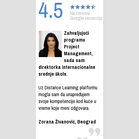
4.5
Na osnovu
Google recenzija.
Zahvaljujući
programu
Project
Management,
sada sam
direktorka internacionalne
srednje škole.
Uz Distance Learning platformu
mogla sam da unapređujem
svoje kompetencije kod kuće u
vreme koje meni odgovara.
Zorana Živanović, Beograd