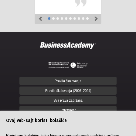
Previous
Next
Pravila školovanja
Pravila školovanja (2007-2024)
Sva prava zadržana
Privatnost
Ovaj veb-sajt koristi kolačiće
office@biznis-akademija.com
+381 (0)11 4182 114
Koristimo kolačiće kako bismo personalizovali sadržaj i oglase,