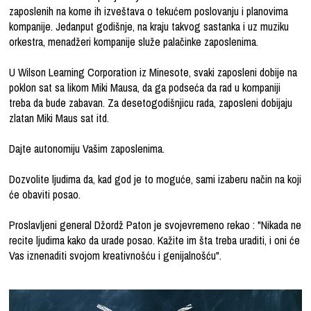
zaposlenih na kome ih izveštava o tekućem poslovanju i planovima
kompanije. Jedanput godišnje, na kraju takvog sastanka i uz muziku
orkestra, menadžeri kompanije služe palačinke zaposlenima.
U Wilson Learning Corporation iz Minesote, svaki zaposleni dobije na
poklon sat sa likom Miki Mausa, da ga podseća da rad u kompaniji
treba da bude zabavan. Za desetogodišnjicu rada, zaposleni dobijaju
zlatan Miki Maus sat itd.
Dajte autonomiju Vašim zaposlenima.
Dozvolite ljudima da, kad god je to moguće, sami izaberu način na koji
će obaviti posao.
Proslavljeni general Džordž Paton je svojevremeno rekao : "Nikada ne
recite ljudima kako da urade posao. Kažite im šta treba uraditi, i oni će
Vas iznenaditi svojom kreativnošću i genijalnošću".