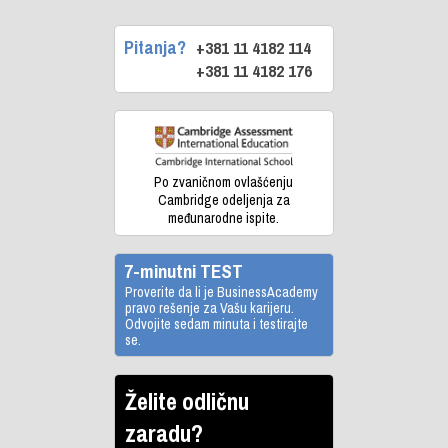
Pitanja?
+381 11 4182 114
+381 11 4182 176
Po zvaničnom ovlašćenju
Cambridge odeljenja za
međunarodne ispite.
7-minutni TEST
Proverite da li je BusinessAcademy
pravo rešenje za Vašu karijeru.
Odvojite sedam minuta i testirajte
se.
Želite odličnu
zaradu?