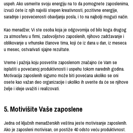
uspeh. Ako usmerite svoju energiju na to da pomognete zaposlenima,
izvući ćete iz njih najviši stepen kreativnosti, pozitivne energije,
saradnje i posvećenosti obavljanju posla, i to na najbolji mogući način.
Kao menadžer, Vi ste osoba koja je odgovornija od bilo koga drugog
za atmosferu u firmi, zadovoljstvo zaposlenih, njihovo zadržavanje i
oblikovanje u vrhunske članove tima, koji će iz dana u dan, iz meseca
u mesec, ostvarivati sjajne rezultate.
Vreme i pažnja koju posvetite zaposlenom značajno će Vam se
isplatiti u povećanoj produktivnosti i uspehu tokom narednih godina.
Motivacija zaposlenih sigurno može biti povećana ukoliko se oni
osete kao važan deo organizacije i ukoliko ih uverite da će se njihove
želje i ideje uvažiti i realizovati.
5. Motivišite Vaše zaposlene
Jedna od ključnih menadžerskih veština jeste motivisanje zaposlenih.
Ako je zaposleni motivisan, on postiže 40 odsto veću
produktivnost
.