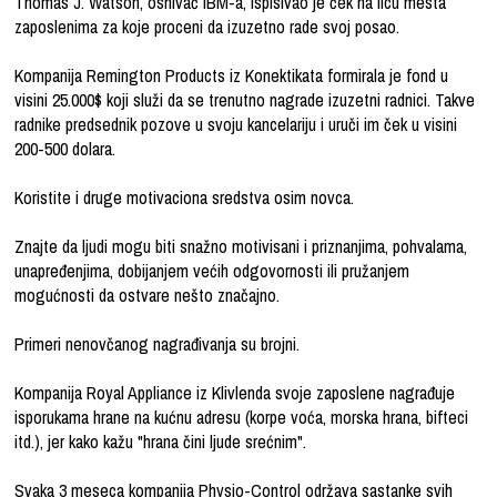
Thomas J. Watson, osnivač IBM-a, ispisivao je ček na licu mesta
zaposlenima za koje proceni da izuzetno rade svoj posao.
Kompanija Remington Products iz Konektikata formirala je fond u
visini 25.000$ koji služi da se trenutno nagrade izuzetni radnici. Takve
radnike predsednik pozove u svoju kancelariju i uruči im ček u visini
200-500 dolara.
Koristite i druge motivaciona sredstva osim novca.
Znajte da ljudi mogu biti snažno motivisani i priznanjima, pohvalama,
unapređenjima, dobijanjem većih odgovornosti ili pružanjem
mogućnosti da ostvare nešto značajno.
Primeri nenovčanog nagrađivanja su brojni.
Kompanija Royal Appliance iz Klivlenda svoje zaposlene nagrađuje
isporukama hrane na kućnu adresu (korpe voća, morska hrana, bifteci
itd.), jer kako kažu "hrana čini ljude srećnim".
Svaka 3 meseca kompanija Physio-Control održava sastanke svih