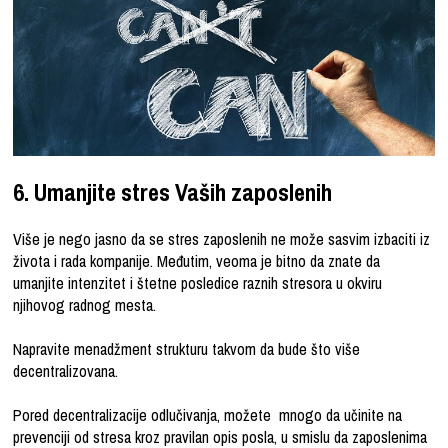
6. Umanjite stres Vaših zaposlenih
Više je nego jasno da se stres zaposlenih ne može sasvim izbaciti iz
života i rada kompanije. Međutim, veoma je bitno da znate da
umanjite intenzitet i štetne posledice raznih stresora u okviru
njihovog radnog mesta.
Napravite menadžment strukturu takvom da bude što više
decentralizovana.
Pored decentralizacije odlučivanja, možete mnogo da učinite na
prevenciji od stresa kroz pravilan opis posla, u smislu da zaposlenima