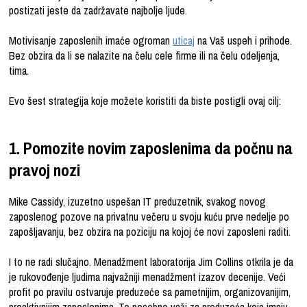
postizati jeste da zadržavate najbolje ljude.
Motivisanje zaposlenih imaće ogroman
uticaj
na Vaš uspeh i prihode.
Bez obzira da li se nalazite na čelu cele firme ili na čelu odeljenja,
tima.
Evo šest strategija koje možete koristiti da biste postigli ovaj cilj:
1. Pomozite novim zaposlenima da počnu na
pravoj nozi
Mike Cassidy, izuzetno uspešan IT preduzetnik, svakog novog
zaposlenog pozove na privatnu večeru u svoju kuću prve nedelje po
zapošljavanju, bez obzira na poziciju na kojoj će novi zaposleni raditi.
I to ne radi slučajno. Menadžment laboratorija Jim Collins otkrila je da
je
rukovođenje ljudima
najvažniji menadžment izazov decenije. Veći
profit po pravilu ostvaruje preduzeće sa pametnijim, organizovanijim,