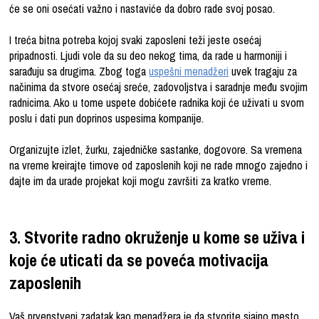
će se oni osećati važno i nastaviće da dobro rade svoj posao.
I treća bitna potreba kojoj svaki zaposleni teži jeste osećaj
pripadnosti. Ljudi vole da su deo nekog tima, da rade u harmoniji i
sarađuju sa drugima. Zbog toga
uspešni menadžeri
uvek tragaju za
načinima da stvore osećaj sreće, zadovoljstva i saradnje među svojim
radnicima. Ako u tome uspete dobićete radnika koji će uživati u svom
poslu i dati pun doprinos uspesima kompanije.
Organizujte izlet, žurku, zajedničke sastanke, dogovore. Sa vremena
na vreme kreirajte timove od zaposlenih koji ne rade mnogo zajedno i
dajte im da urade projekat koji mogu završiti za kratko vreme.
3. Stvorite radno okruženje u kome se uživa i
koje će uticati da se poveća motivacija
zaposlenih
Vaš prvenstveni zadatak kao menadžera je da stvorite sjajno mesto