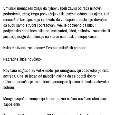
Vrhunski menadžeri znaju da njihov uspeh zavisi od rada njihovih
podređenih, zbog čega posvećuju veliku pažnju odnosu sa njima. Oni
menadžeri koji spoznaju i prihvate da za uspeh u poslu nije dovoljno
da budu samo stručni i obrazovani, već je potrebno da budu i
podjednako dobri komunikatori, motivatori, lideri, psiholozi, saradnici ili
prijatelji, mogu da računaju na stalan napredak u svojoj karijeri.
Kako motivirati zaposlene? Evo par praktičnih primera:
Nagradite ljude novčano.
Novčane nagrade su veliki motiv, jer omogućavaju zadovoljenje niza
potreba. One su jedan od najboljih načina da se podrži dobro i
efikasno ponašanje zaposlenih i pomogne ljudima da budu zadovoljni
sobom.
Mnoge uspešne kompanije koriste razne načine novčane stimulacije
zaposlenih.