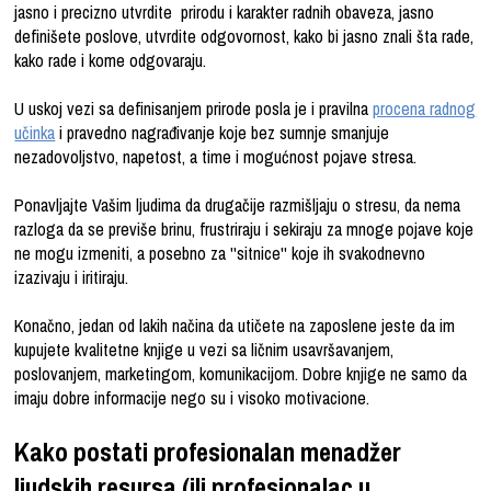
jasno i precizno utvrdite prirodu i karakter radnih obaveza, jasno
definišete poslove, utvrdite odgovornost, kako bi jasno znali šta rade,
kako rade i kome odgovaraju.
U uskoj vezi sa definisanjem prirode posla je i pravilna
procena radnog
učinka
i pravedno nagrađivanje koje bez sumnje smanjuje
nezadovoljstvo, napetost, a time i mogućnost pojave stresa.
Ponavljajte Vašim ljudima da drugačije razmišljaju o stresu, da nema
razloga da se previše brinu, frustriraju i sekiraju za mnoge pojave koje
ne mogu izmeniti, a posebno za ''sitnice'' koje ih svakodnevno
izazivaju i iritiraju.
Konačno, jedan od lakih načina da utičete na zaposlene jeste da im
kupujete kvalitetne knjige u vezi sa ličnim usavršavanjem,
poslovanjem, marketingom, komunikacijom. Dobre knjige ne samo da
imaju dobre informacije nego su i visoko motivacione.
Kako postati profesionalan menadžer
ljudskih resursa (ili profesionalac u