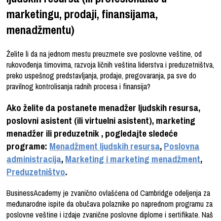
marketingu, prodaji, finansijama,
menadžmentu)
Želite li da na jednom mestu preuzmete sve poslovne veštine, od
rukovođenja timovima, razvoja ličnih veština liderstva i preduzetništva,
preko uspešnog predstavljanja, prodaje, pregovaranja, pa sve do
pravilnog kontrolisanja radnih procesa i finansija?
Ako želite da postanete menadžer ljudskih resursa,
poslovni asistent (ili
virtuelni asistent
), marketing
menadžer ili preduzetnik , pogledajte sledeće
programe:
Menadžment ljudskih resursa
,
Poslovna
administracija
,
Marketing i marketing menadžment
,
Preduzetništvo
.
BusinessAcademy je zvanično ovlašćena od Cambridge odeljenja za
međunarodne ispite
da obučava polaznike po naprednom programu za
poslovne veštine i izdaje zvanične poslovne diplome i sertifikate. Naš