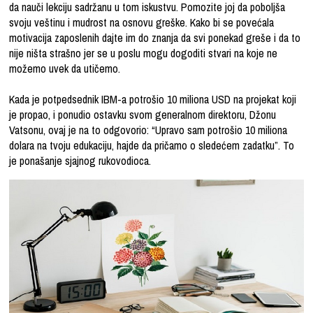
da nauči lekciju sadržanu u tom iskustvu. Pomozite joj da poboljša
svoju veštinu i mudrost na osnovu greške. Kako bi se povećala
motivacija zaposlenih dajte im do znanja da svi ponekad greše i da to
nije ništa strašno jer se u poslu mogu dogoditi stvari na koje ne
možemo uvek da utičemo.
Kada je potpedsednik IBM-a potrošio 10 miliona USD na projekat koji
je propao, i ponudio ostavku svom generalnom direktoru, Džonu
Vatsonu, ovaj je na to odgovorio: “Upravo sam potrošio 10 miliona
dolara na tvoju edukaciju, hajde da pričamo o sledećem zadatku”. To
je ponašanje sjajnog rukovodioca.