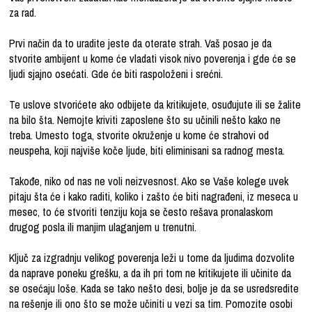
za rad.
Prvi način da to uradite jeste da oterate strah. Vaš posao je da
stvorite ambijent u kome će vladati visok nivo poverenja i gde će se
ljudi sjajno osećati. Gde će biti raspoloženi i srećni.
Te uslove stvorićete ako odbijete da kritikujete, osuđujute ili se žalite
na bilo šta. Nemojte kriviti zaposlene što su učinili nešto kako ne
treba. Umesto toga, stvorite okruženje u kome će strahovi od
neuspeha, koji najviše koče ljude, biti eliminisani sa radnog mesta.
Takođe, niko od nas ne voli neizvesnost. Ako se Vaše kolege uvek
pitaju šta će i kako raditi, koliko i zašto će biti nagrađeni, iz meseca u
mesec, to će stvoriti tenziju koja se često rešava pronalaskom
drugog posla ili manjim ulaganjem u trenutni.
Ključ za izgradnju velikog poverenja leži u tome da ljudima dozvolite
da naprave poneku grešku, a da ih pri tom ne kritikujete ili učinite da
se osećaju loše. Kada se tako nešto desi, bolje je da se usredsredite
na rešenje ili ono što se može učiniti u vezi sa tim. Pomozite osobi