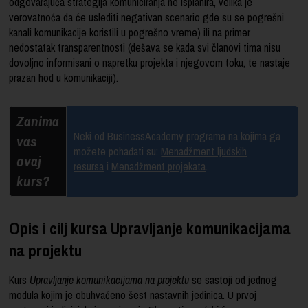
odgovarajuća strategija komuniciranja ne isplanira, velika je
verovatnoća da će uslediti negativan scenario gde su se pogrešni
kanali komunikacije koristili u pogrešno vreme) ili na primer
nedostatak transparentnosti (dešava se kada svi članovi tima nisu
dovoljno informisani o napretku projekta i njegovom toku, te nastaje
prazan hod u komunikaciji).
Zanima
Neki od BusinessAcademy programa na kojima ga
vas
možete pohađati su:
Menadžment ljudskih
ovaj
resursa
i
Menadžment projekata
.
kurs?
Opis i cilj kursa Upravljanje komunikacijama
na projektu
Kurs
Upravljanje komunikacijama na projektu
se sastoji od jednog
modula kojim je obuhvaćeno šest nastavnih jedinica. U prvoj