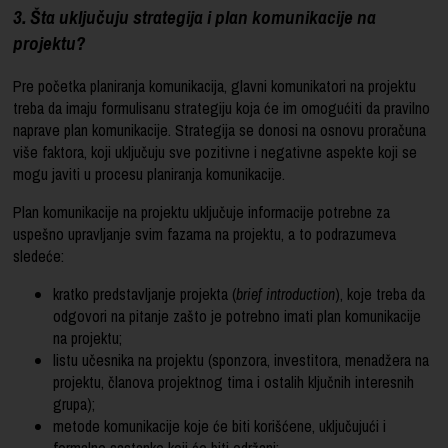
3. Šta uključuju strategija i plan komunikacije na
projektu?
Pre početka planiranja komunikacija, glavni komunikatori na projektu
treba da imaju formulisanu strategiju koja će im omogućiti da pravilno
naprave plan komunikacije. Strategija se donosi na osnovu proračuna
više faktora, koji uključuju sve pozitivne i negativne aspekte koji se
mogu javiti u procesu planiranja komunikacije.
Plan komunikacije na projektu uključuje informacije potrebne za
uspešno upravljanje svim fazama na projektu, a to podrazumeva
sledeće:
kratko predstavljanje projekta (
brief introduction
), koje treba da
odgovori na pitanje zašto je potrebno imati plan komunikacije
na projektu;
listu učesnika na projektu (sponzora, investitora, menadžera na
projektu, članova projektnog tima i ostalih ključnih interesnih
grupa);
metode komunikacije koje će biti korišćene, uključujući i
formalne sastanke koji će biti održani;