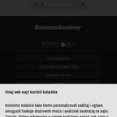
Previous
Next
Pravila školovanja
Pravila školovanja (2007-2024)
Sva prava zadržana
Privatnost
Ovaj veb-sajt koristi kolačiće
office@biznis-akademija.com
Koristimo kolačiće kako bismo personalizovali sadržaj i oglase,
+381 (0)11 4182 114
omogućili funkcije društvenih mreža i analizirali saobraćaj na sajtu.
+381 (0)11 4182 176
Takođe, delimo informacije o vašem korišćenju našeg veb-sajta s