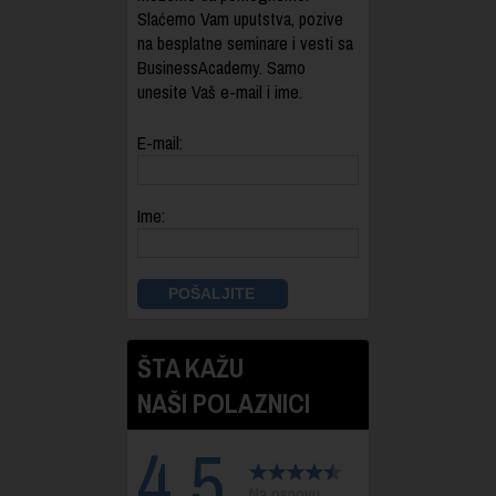
Slaćemo Vam uputstva, pozive
na besplatne seminare i vesti sa
BusinessAcademy. Samo
unesite Vaš e-mail i ime.
E-mail:
Ime:
ŠTA KAŽU
NAŠI POLAZNICI
4.5
Na osnovu