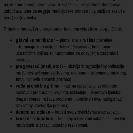
na sledeće sposobnosti: vešt u zapažanju, brz prilikom donošenja
zaključaka, ume da neguje međuljudske odnose i da pažljivo sasluša
svog sagovornika.
Projektni menadžer u projektnom timu ima višestruku ulogu. On je:
glavni komunikator
– prima, analizira i bira potrebne
informacije koje dalje distribuira članovima tima i onim
učesnicima kojima su neophodne za obavljanje zadataka i
poslova;
pregovarač (medijator)
– obavlja integraciju i koordinaciju
među postavljenim zahtevima, odnosno interesima projektnog
tima i njihovih stvarnih potreba;
vođa projektnog tima
– radi na upravljanju izvođenjem
poslova i procesa na projektu, usklađuje i usmerava ljudske i
druge resurse, rešava probleme i konflikte i daje naloge radi
efikasnog završetka poslova;
donosilac odluka
– koristi svoja ovlašćenja u upravljanju;
kreator atmosfere
u timu kojim rukovodi kako bi članovi bili
motivisani, a zadaci uspešno realizovani.