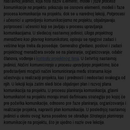
nastavnoj jedinici, koja nosi naziv
Elementi, model i faze procesa
komunikacije na projektu
, prikazuju se osnovni elementi, modeli i faze
procesa komunikacije na projektu, dok se u narednoj lekciji,
Potprocesi
i učesnici u upravljanju komunikacijama na projektu
, objašnjavaju
potprocesi i učesnici koji se javljaju u procesu upravljanja
komunikacijama. U sledećoj nastavnoj jedinici,
Uloga projektnog
menadžera kao glavnog komunikatora
, opisuju se njegovi zadaci i
veštine koje treba da poseduje. Generalno gledano, poslovi i zadaci
projektnog menadžera svode se na planiranje, organizovanje, odabir
članova, vođenje i
kontrolu projektnog tima
. U četvrtoj nastavnoj
jedinici,
Načini komuniciranja u procesu upravljanja projektima
, biće
predstavljeni mogući načini komuniciranja među stranama koje
učestvuju u realizaciji projekta, kao i prednosti i nedostaci svakoga od
njih. U lekciji koja zatim sledi biće objašnjen plan i razvoj plana
komunikacija na projektu. U procesu planiranja komunikacija, glavni
komunikatori na projektu moraju imati definisanu strategiju po kojoj će
pre početka komunikacije, odnosno pre faze planiranja, organizovanja i
realizacije projekta, napraviti plan komunikacije. U poslednjoj nastavnoj
jedinici u okviru ovog kursa posebno se obrađuje
Strategija planiranja
komunikacije
na projektu, što je ujedno i naziv ove lekcije.