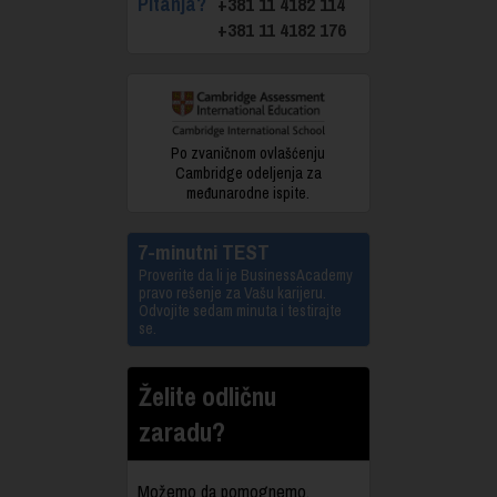
Pitanja?
+381 11 4182 114
+381 11 4182 176
Po zvaničnom ovlašćenju
Cambridge odeljenja za
međunarodne ispite.
7-minutni TEST
Proverite da li je BusinessAcademy
pravo rešenje za Vašu karijeru.
Odvojite sedam minuta i testirajte
se.
Želite odličnu
zaradu?
Možemo da pomognemo.