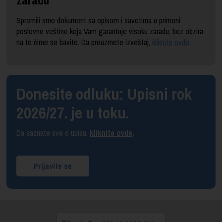
Spremili smo dokument sa opisom i savetima u primeni
poslovne veštine koja Vam garantuje visoku zaradu, bez obzira
na to čime se bavite. Da preuzmete izveštaj,
kliknite ovde
.
Donesite odluku: Upisni rok
2026/27. je u toku.
Da saznate sve o upisu,
kliknite ovde
.
Prijavite se