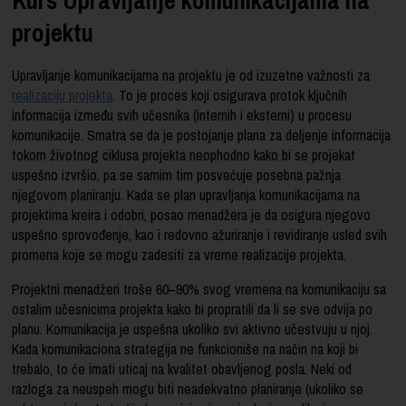
projektu
Upravljanje komunikacijama na projektu je od izuzetne važnosti za
realizaciju projekta
. To je proces koji osigurava protok ključnih
informacija između svih učesnika (internih i eksterni) u procesu
komunikacije. Smatra se da je postojanje plana za deljenje informacija
tokom životnog ciklusa projekta neophodno kako bi se projekat
uspešno izvršio, pa se samim tim posvećuje posebna pažnja
njegovom planiranju. Kada se plan upravljanja komunikacijama na
projektima kreira i odobri, posao menadžera je da osigura njegovo
uspešno sprovođenje, kao i redovno ažuriranje i revidiranje usled svih
promena koje se mogu zadesiti za vreme realizacije projekta.
Projektni menadžeri troše 60–90% svog vremena na komunikaciju sa
ostalim učesnicima projekta kako bi propratili da li se sve odvija po
planu. Komunikacija je uspešna ukoliko svi aktivno učestvuju u njoj.
Kada komunikaciona strategija ne funkcioniše na način na koji bi
trebalo, to će imati uticaj na kvalitet obavljenog posla. Neki od
razloga za neuspeh mogu biti neadekvatno planiranje (ukoliko se