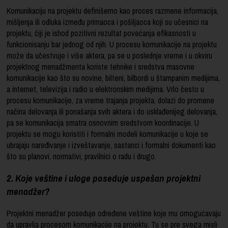
Komunikaciju na projektu definišemo kao proces razmene informacija,
mišljenja ili odluka između primaoca i pošiljaoca koji su učesnici na
projektu, čiji je ishod pozitivni rezultat povećanja efikasnosti u
funkcionisanju bar jednog od njih. U procesu komunikacije na projektu
može da učestvuje i više aktera, pa se u poslednje vreme i u okviru
projektnog menadžmenta koriste tehnike i sredstva masovne
komunikacije kao što su novine, bilteni, bilbordi u štampanim medijima,
a internet, televizija i radio u elektronskim medijima. Vrlo često u
procesu komunikacije, za vreme trajanja projekta, dolazi do promene
načina delovanja ili ponašanja svih aktera i do usklađenijeg delovanja,
pa se komunikacija smatra osnovnim sredstvom koordinacije. U
projektu se mogu koristiti i formalni modeli komunikacije u koje se
ubrajaju naređivanje i izveštavanje, sastanci i formalni dokumenti kao
što su planovi, normativi, pravilnici o radu i drugo.
2. Koje veštine i uloge poseduje uspešan projektni
menadžer?
Projektni menadžer poseduje određene veštine koje mu omogućavaju
da upravlja procesom komunikacije na projektu. Tu se pre svega misli