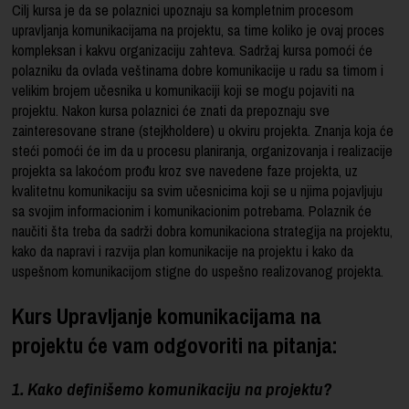
Cilj kursa je da se polaznici upoznaju sa kompletnim procesom
upravljanja komunikacijama na projektu, sa time koliko je ovaj proces
kompleksan i kakvu organizaciju zahteva. Sadržaj kursa pomoći će
polazniku da ovlada veštinama dobre komunikacije u radu sa timom i
velikim brojem učesnika u komunikaciji koji se mogu pojaviti na
projektu. Nakon kursa polaznici će znati da prepoznaju sve
zainteresovane strane (stejkholdere) u okviru projekta. Znanja koja će
steći pomoći će im da u procesu planiranja, organizovanja i realizacije
projekta sa lakoćom prođu kroz sve navedene faze projekta, uz
kvalitetnu komunikaciju sa svim učesnicima koji se u njima pojavljuju
sa svojim informacionim i komunikacionim potrebama. Polaznik će
naučiti šta treba da sadrži dobra komunikaciona strategija na projektu,
kako da napravi i razvija plan komunikacije na projektu i kako da
uspešnom komunikacijom stigne do uspešno realizovanog projekta.
Kurs Upravljanje komunikacijama na
projektu će vam odgovoriti na pitanja:
1. Kako definišemo komunikaciju na projektu?