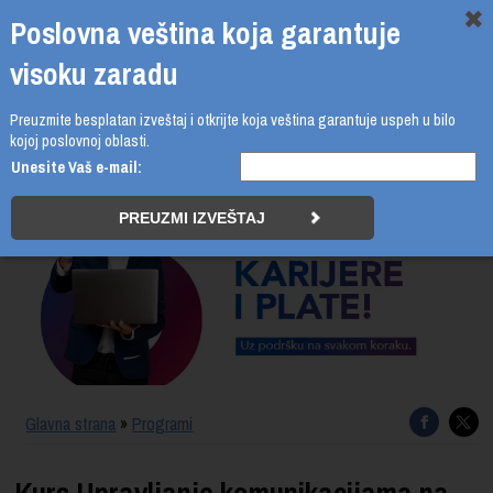
Poslovna veština koja garantuje
visoku zaradu
Preuzmite besplatan izveštaj i otkrijte koja veština garantuje uspeh u bilo
011 4011 210
kojoj poslovnoj oblasti.
Unesite Vaš e-mail:
PROGRAMI
UPIS
ŠTA DOBIJATE
UČENJE NA DALJINU
SERTIFIKACIJA
Glavna strana
»
Programi
O BUSINESS ACADEMY
Kurs Upravljanje komunikacijama na