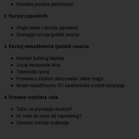
Formalne procene performansi
2. Razvoj zaposlenih
Uloge obuke i razvoja zaposlenih
Strategija razvoja ljudskih resursa
3. Razvoj menadžmenta ljudskih resursa
Koncept ljudskog kapitala
Uticaji ekonomske krize
Tehnološki razvoj
Promene u strukturi obrazovanja i radne snage
Model menadžmenta 7S i karakteristike izvrsnih kompanija
4. Procene rezultata rada
Zašto se procenjuju rezultati?
Ko treba da oceni rad zaposlenog?
Osnovne metode evaluacije