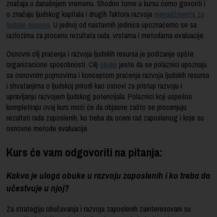
značaja u današnjem vremenu. Shodno tome u kursu ćemo govoriti i
o značaju ljudskog kapitala i drugih faktora razvoja
menadžmenta za
ljudske resurse
. U jednoj od nastavnih jedinica upoznaćemo se sa
razlozima za procenu rezultata rada, vrstama i metodama evaluacije.
Osnovni cilj praćenja i razvoja ljudskih resursa je podizanje opšte
organizacione sposobnosti. Cilj
obuke
jeste da se polaznici upoznaju
sa osnovnim pojmovima i konceptom praćenja razvoja ljudskih resursa
i shvatanjima o ljudskoj prirodi kao osnovi za pristup razvoju i
upravljanju razvojem ljudskog potencijala. Polaznici koji uspešno
kompletiraju ovaj kurs moći će da objasne zašto se procenjuju
rezultati rada zaposlenih, ko treba da oceni rad zaposlenog i koje su
osnovne metode evaluacije.
Kurs će vam odgovoriti na pitanja:
Kakva je uloga obuke u razvoju zaposlenih i ko treba da
učestvuje u njoj?
Za strategiju obučavanja i razvoja zaposlenih zainteresovani su