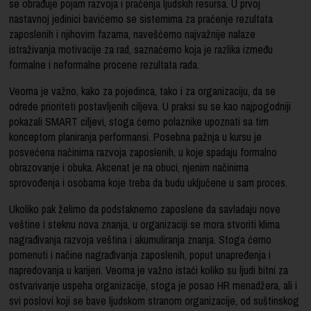
se obrađuje pojam razvoja i praćenja ljudskih resursa. U prvoj
nastavnoj jedinici bavićemo se sistemima za praćenje rezultata
zaposlenih i njihovim fazama, navešćemo najvažnije nalaze
istraživanja motivacije za rad, saznaćemo koja je razlika između
formalne i neformalne procene rezultata rada.
Veoma je važno, kako za pojedinca, tako i za organizaciju, da se
odrede prioriteti postavljenih ciljeva. U praksi su se kao najpogodniji
pokazali SMART ciljevi, stoga ćemo polaznike upoznati sa tim
konceptom planiranja performansi. Posebna pažnja u kursu je
posvećena načinima razvoja zaposlenih, u koje spadaju formalno
obrazovanje i obuka. Akcenat je na obuci, njenim načinima
sprovođenja i osobama koje treba da budu uključene u sam proces.
Ukoliko pak želimo da podstaknemo zaposlene da savladaju nove
veštine i steknu nova znanja, u organizaciji se mora stvoriti klima
nagrađivanja razvoja veština i akumuliranja znanja. Stoga ćemo
pomenuti i načine nagrađivanja zaposlenih, poput unapređenja i
napredovanja u karijeri. Veoma je važno istaći koliko su ljudi bitni za
ostvarivanje uspeha organizacije, stoga je posao HR menadžera, ali i
svi poslovi koji se bave ljudskom stranom organizacije, od suštinskog