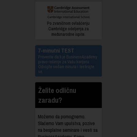
Po zvaničnom ovlašćenju
Cambridge odeljenja za
međunarodne ispite.
7-minutni TEST
Proverite da li je BusinessAcademy
pravo rešenje za Vašu karijeru.
Odvojite sedam minuta i testirajte
se.
Želite odličnu
zaradu?
Možemo da pomognemo.
Slaćemo Vam uputstva, pozive
na besplatne seminare i vesti sa
BusinessAcademy. Samo