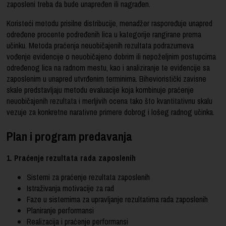
zaposleni treba da bude unapređen ili nagrađen.
Koristeći metodu prisilne distribucije, menadžer raspoređuje unapred
određene procente podređenih lica u kategorije rangirane prema
učinku. Metoda praćenja neuobičajenih rezultata podrazumeva
vođenje evidencije o neuobičajeno dobrim ili nepoželjnim postupcima
određenog lica na radnom mestu, kao i analiziranje te evidencije sa
zaposlenim u unapred utvrđenim terminima. Bihevioristički zavisne
skale predstavljaju metodu evaluacije koja kombinuje praćenje
neuobičajenih rezultata i merljivih ocena tako što kvantitativnu skalu
vezuje za konkretne narativne primere dobrog i lošeg radnog učinka.
Plan i program predavanja
1. Praćenje rezultata rada zaposlenih
Sistemi za praćenje rezultata zaposlenih
Istraživanja motivacije za rad
Faze u sistemima za upravljanje rezultatima rada zaposlenih
Planiranje performansi
Realizacija i praćenje performansi