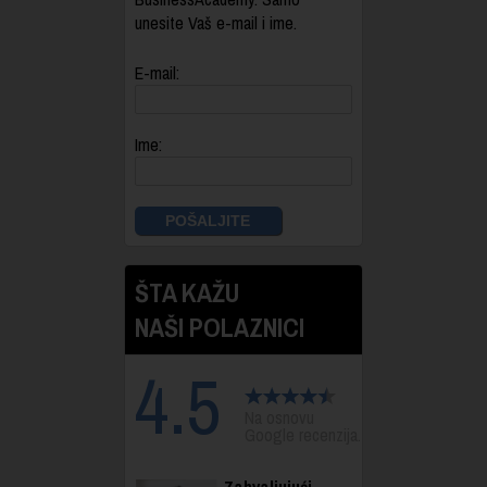
unesite Vaš e-mail i ime.
E-mail:
Ime:
ŠTA KAŽU
NAŠI POLAZNICI
4.5
Na osnovu
Google recenzija.
Zahvaljujući