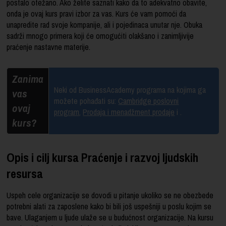
postalo otežano. Ako želite saznati kako da to adekvatno obavite,
onda je ovaj kurs pravi izbor za vas. Kurs će vam pomoći da
unapredite rad svoje kompanije, ali i pojedinaca unutar nje. Obuka
sadrži mnogo primera koji će omogućiti olakšano i zanimljivije
praćenje nastavne materije.
Zanima
Neki od BusinessAcademy programa na kojima ga
vas
možete pohađati su:
Cambridge poslovni
ovaj
program
,
Prodaja i menadžment prodaje
i
.
kurs?
Opis i cilj kursa Praćenje i razvoj ljudskih
resursa
Uspeh cele organizacije se dovodi u pitanje ukoliko se ne obezbede
potrebni alati za zaposlene kako bi bili još uspešniji u poslu kojim se
bave. Ulaganjem u ljude ulaže se u budućnost organizacije. Na kursu