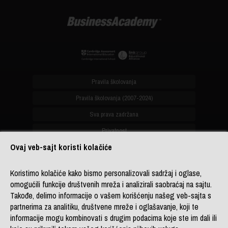
Pravila školovanja
Pravila školovanja (2007-2024)
Sva prava zadržana
Privatnost
Ovaj veb-sajt koristi kolačiće
office@biznis-akademija.com
Koristimo kolačiće kako bismo personalizovali sadržaj i oglase,
+381 (0)11 4182 114
omogućili funkcije društvenih mreža i analizirali saobraćaj na sajtu.
+381 (0)11 4182 176
Takođe, delimo informacije o vašem korišćenju našeg veb-sajta s
+387 (0)33 902 961
partnerima za analitiku, društvene mreže i oglašavanje, koji te
informacije mogu kombinovati s drugim podacima koje ste im dali ili