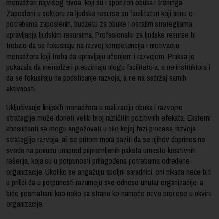
menadžeri najvišeg nivoa, koji su i sponzori obuka i treninga.
Zaposleni u sektoru za ljudske resurse su facilitatori koji brinu o
potrebama zaposlenih, budžetu za obuke i ostalim strategijama
upravljanja ljudskim resursima. Profesionalci za ljudske resurse bi
trebalo da se fokusiraju na razvoj kompetencija i motivaciju
menadžera koji treba da upravljaju učenjem i razvojem. Praksa je
pokazala da menadžeri preuzimaju ulogu facilitatora, a ne instruktora i
da se fokusiraju na podsticanje razvoja, a ne na sadržaj samih
aktivnosti.
Uključivanje linijskih menadžera u realizaciju obuka i razvojne
strategije može doneti veliki broj različitih pozitivnih efekata. Eksterni
konsultanti se mogu angažovati u bilo kojoj fazi procesa razvoja
strategije razvoja, ali se pritom mora paziti da se njihov doprinos ne
svede na ponudu unapred pripremljenih paketa umesto kreativnih
rešenja, koja su u potpunosti prilagođena potrebama određene
organizacije. Ukoliko se angažuju spoljni saradnici, oni nikada neće biti
u prilici da u potpunosti razumeju sve odnose unutar organizacije, a
biće posmatrani kao neko sa strane ko nameće nove procese u okviru
organizacije.