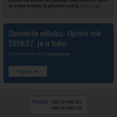
poslovne veštine koja Vam garantuje visoku zaradu, bez obzira
na to čime se bavite. Da preuzmete izveštaj,
kliknite ovde
.
Donesite odluku: Upisni rok
2026/27. je u toku.
Da saznate sve o upisu,
kliknite ovde
.
Prijavite se
Pitanja?
+381 11 4182 114
+381 11 4182 176