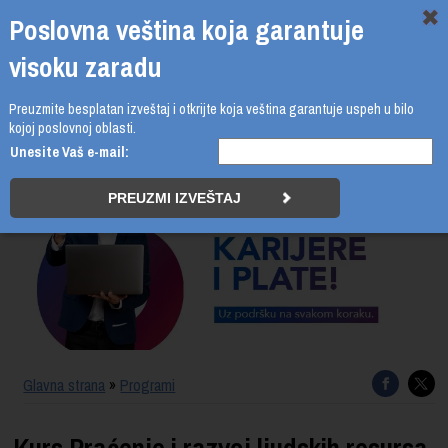
Poslovna veština koja garantuje
visoku zaradu
Preuzmite besplatan izveštaj i otkrijte koja veština garantuje uspeh u bilo
011 4011 210
kojoj poslovnoj oblasti.
Unesite Vaš e-mail:
PROGRAMI
UPIS
ŠTA DOBIJATE
UČENJE NA DALJINU
SERTIFIKACIJA
Glavna strana
»
Programi
O BUSINESS ACADEMY
Kurs Praćenje i razvoj ljudskih resursa