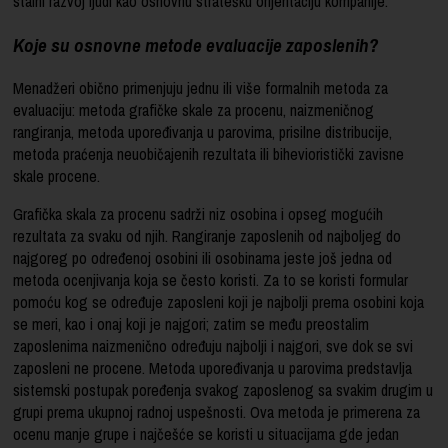
stalni razvoj ljudi kao osnovnu stratešku orijentaciju kompanije.
Koje su osnovne metode evaluacije zaposlenih?
Menadžeri obično primenjuju jednu ili više formalnih metoda za
evaluaciju: metoda grafičke skale za procenu, naizmeničnog
rangiranja, metoda upoređivanja u parovima, prisilne distribucije,
metoda praćenja neuobičajenih rezultata ili bihevioristički zavisne
skale procene.
Grafička skala za procenu sadrži niz osobina i opseg mogućih
rezultata za svaku od njih. Rangiranje zaposlenih od najboljeg do
najgoreg po određenoj osobini ili osobinama jeste još jedna od
metoda ocenjivanja koja se često koristi. Za to se koristi formular
pomoću kog se određuje zaposleni koji je najbolji prema osobini koja
se meri, kao i onaj koji je najgori; zatim se među preostalim
zaposlenima naizmenično određuju najbolji i najgori, sve dok se svi
zaposleni ne procene. Metoda upoređivanja u parovima predstavlja
sistemski postupak poređenja svakog zaposlenog sa svakim drugim u
grupi prema ukupnoj radnoj uspešnosti. Ova metoda je primerena za
ocenu manje grupe i najčešće se koristi u situacijama gde jedan