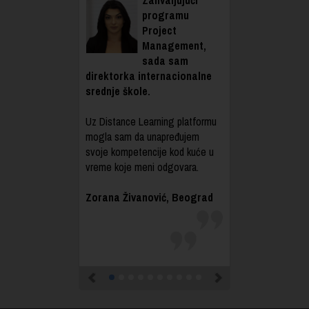
programu
Project
Management,
sada sam
direktorka internacionalne
srednje škole.
Uz Distance Learning platformu
mogla sam da unapređujem
svoje kompetencije kod kuće u
vreme koje meni odgovara.
Zorana Živanović, Beograd
Previous
Next