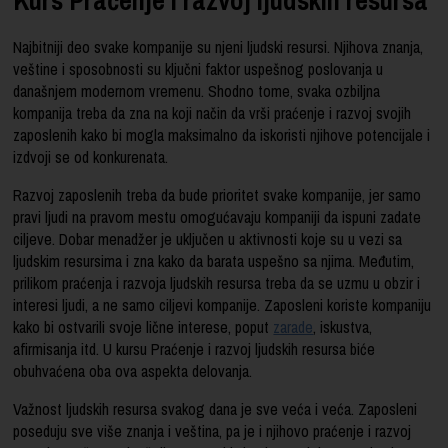
Najbitniji deo svake kompanije su njeni ljudski resursi. Njihova znanja,
veštine i sposobnosti su ključni faktor uspešnog poslovanja u
današnjem modernom vremenu. Shodno tome, svaka ozbiljna
kompanija treba da zna na koji način da vrši praćenje i razvoj svojih
zaposlenih kako bi mogla maksimalno da iskoristi njihove potencijale i
izdvoji se od konkurenata.
Razvoj zaposlenih treba da bude prioritet svake kompanije, jer samo
pravi ljudi na pravom mestu omogućavaju kompaniji da ispuni zadate
ciljeve. Dobar menadžer je uključen u aktivnosti koje su u vezi sa
ljudskim resursima i zna kako da barata uspešno sa njima. Međutim,
prilikom praćenja i razvoja ljudskih resursa treba da se uzmu u obzir i
interesi ljudi, a ne samo ciljevi kompanije. Zaposleni koriste kompaniju
kako bi ostvarili svoje lične interese, poput
zarade
, iskustva,
afirmisanja itd. U kursu Praćenje i razvoj ljudskih resursa biće
obuhvaćena oba ova aspekta delovanja.
Važnost ljudskih resursa svakog dana je sve veća i veća. Zaposleni
poseduju sve više znanja i veština, pa je i njihovo praćenje i razvoj