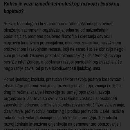
Kakva je veza između tehnološkog razvoja i ljudskog
kapitala?
Razvoj tehnologije i brze promene u tehnološkom i poslovnom
okruženju savremenih organizacija jedan su od najznačajnijih
podsticaja za promene poslovne filozofije i okretanja čoveku i
njegovim kreativnim potencijalima, odnosno znanju kao najvažnijem
proizvodnom i razvojnom resursu, koji ne samo što se obnavlja nego i
sam proizvodi. Osnovni pokretač ekonomskog i društvenog razvoja
postaje inteligencija, a opstanak i razvoj privrednih organizacija više
nego ranije zavisi od prave iskorišćenosti ljudskog uma.
Pored ljudskog kapitala, presudan faktor razvoja postaje kreativnost i
stvaralačka primena znanja u proizvodnji novih ideja, znanja i otkrića;
drugim rečima, znanje i inovacija su temelj opstanka i razvoja
organizacije. Zahteva se sve više različitih veština i sposobnosti
zaposlenih, odnosno profila visokoobrazovanih stručnjaka za kreiranje,
dizajniranje, proizvodnju, marketing i prodaju proizvoda. Dakle, težište
rada se sa fizičke prebacuje na intelektualnu energiju. Tehnološki
razvoj iziskuje intenzivnu orijentaciju na permanentno obrazovanje i