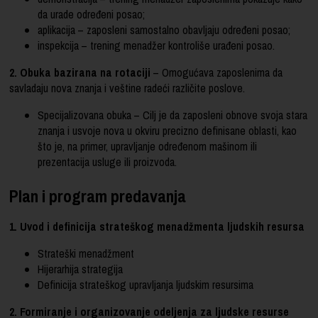
da urade određeni posao;
aplikacija – zaposleni samostalno obavljaju određeni posao;
inspekcija – trening menadžer kontroliše urađeni posao.
2. Obuka bazirana na rotaciji
– Omogućava zaposlenima da
savladaju nova znanja i veštine radeći različite poslove.
Specijalizovana obuka – Cilj je da zaposleni obnove svoja stara
znanja i usvoje nova u okviru precizno definisane oblasti, kao
što je, na primer, upravljanje određenom mašinom ili
prezentacija usluge ili proizvoda.
Plan i program predavanja
1. Uvod i definicija strateškog menadžmenta ljudskih resursa
Strateški menadžment
Hijerarhija strategija
Definicija strateškog upravljanja ljudskim resursima
2. Formiranje i organizovanje odeljenja za ljudske resurse