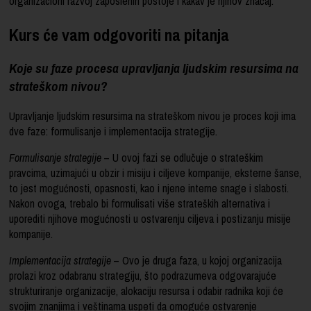
organizacioni razvoj zaposlenih postoje i kakav je njihov značaj.
Kurs će vam odgovoriti na pitanja
Koje su faze procesa upravljanja ljudskim resursima na
strateškom nivou?
Upravljanje ljudskim resursima na strateškom nivou je proces koji ima
dve faze: formulisanje i implementacija strategije.
Formulisanje strategije
– U ovoj fazi se odlučuje o strateškim
pravcima, uzimajući u obzir i misiju i ciljeve kompanije, eksterne šanse,
to jest mogućnosti, opasnosti, kao i njene interne snage i slabosti.
Nakon ovoga, trebalo bi formulisati više strateških alternativa i
uporediti njihove mogućnosti u ostvarenju ciljeva i postizanju misije
kompanije.
Implementacija strategije
– Ovo je druga faza, u kojoj organizacija
prolazi kroz odabranu strategiju, što podrazumeva odgovarajuće
strukturiranje organizacije, alokaciju resursa i odabir radnika koji će
svojim znanjima i veštinama uspeti da omoguće ostvarenje