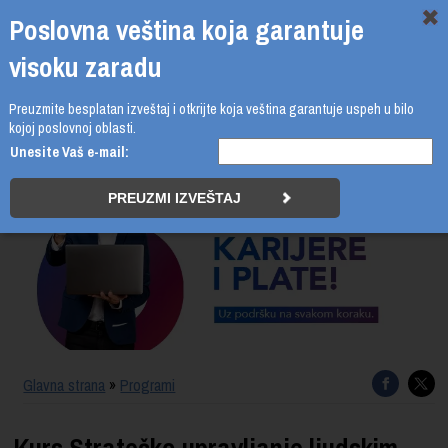
Poslovna veština koja garantuje
visoku zaradu
Preuzmite besplatan izveštaj i otkrijte koja veština garantuje uspeh u bilo
011 4011 210
kojoj poslovnoj oblasti.
Unesite Vaš e-mail:
PROGRAMI
UPIS
ŠTA DOBIJATE
UČENJE NA DALJINU
SERTIFIKACIJA
Glavna strana
»
Programi
O BUSINESS ACADEMY
Kurs Strateško upravljanje ljudskim