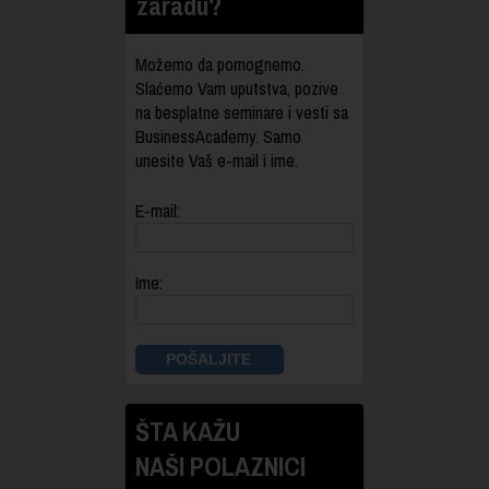
zaradu?
Možemo da pomognemo.
Slaćemo Vam uputstva, pozive
na besplatne seminare i vesti sa
BusinessAcademy. Samo
unesite Vaš e-mail i ime.
E-mail:
Ime:
ŠTA KAŽU
NAŠI POLAZNICI