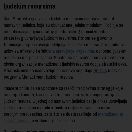
ljudskim resursima
Kurs Strateško upravljanje ljudskim resursima sastoji se od pet
nastavnih jedinica, koje su obuhvaćene jednim modulom. Počinje se
od definisanja pojma strategije, strateškog menadžmenta i
strateškog upravljanja ljudskim resursima. Potom se govori o
formiranju i organizovanju odeljenja za ljudske resurse, što predstavlja
uslov za efikasno i efektivno
upravljanje projektima
, odnosno ljudskim
resursima u organizacijama. Smatra se da uvođenjem ove funkcije u
okviru organizacije menadžment ljudskih resursa dobija strateški okvir.
Strateški nivo se nadovezuje na osnove koje daje
HR kurs
u okviru
programa Menadžment ljudskih resursa.
Imaćete priliku da se upoznate sa različitim tipovima strategija koje
se mogu koristiti, kao i da vidite proceduru za kreiranje strategije
ljudskih resursa. U jednoj od nastavnih jedinica dat je prikaz upravljanja
ljudskim resursima u preduzetničkim organizacijama i u malim i
srednjim preduzećima, zato što se dosta razlikuje od
menadžmenta
ljudskih resursa
u velikim organizacijama.
Zaposleni u organizaciji su najznačajniji resurs, zato zaposlenima