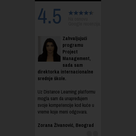
4.5
Na osnovu
Google recenzija.
Zahvaljujući
programu
Project
Management,
sada sam
direktorka internacionalne
srednje škole.
Uz Distance Learning platformu
mogla sam da unapređujem
svoje kompetencije kod kuće u
vreme koje meni odgovara.
Zorana Živanović, Beograd