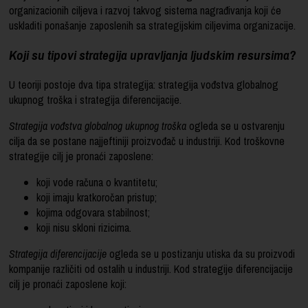
organizacionih ciljeva i razvoj takvog sistema nagrađivanja koji će
uskladiti ponašanje zaposlenih sa strategijskim ciljevima organizacije.
Koji su tipovi strategija upravljanja ljudskim resursima?
U teoriji postoje dva tipa strategija: strategija vođstva globalnog
ukupnog troška i strategija diferencijacije.
Strategija vođstva globalnog ukupnog troška
ogleda se u ostvarenju
cilja da se postane najjeftiniji proizvođač u industriji. Kod troškovne
strategije cilj je pronaći zaposlene:
koji vode računa o kvantitetu;
koji imaju kratkoročan pristup;
kojima odgovara stabilnost;
koji nisu skloni rizicima.
Strategija diferencijacije
ogleda se u postizanju utiska da su proizvodi
kompanije različiti od ostalih u industriji. Kod strategije diferencijacije
cilj je pronaći zaposlene koji: