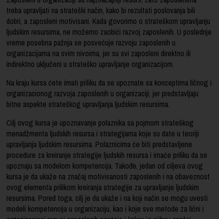
treba upravljati na strateški način, kako bi rezultati poslovanja bili
dobri, a zaposleni motivisani. Kada govorimo o strateškom upravljanju
ljudskim resursima, ne možemo zaobići razvoj zaposlenih. U poslednje
vreme posebna pažnja se posvećuje razvoju zaposlenih u
organizacijama na svim nivoima, jer su svi zaposleni direktno ili
indirektno uključeni u strateško upravljanje organizacijom.
Na kraju kursa ćete imati priliku da se upoznate sa konceptima ličnog i
organizacionog razvoja zaposlenih u organizaciji, jer predstavljaju
bitne aspekte strateškog upravljanja ljudskim resursima.
Cilj ovog kursa je upoznavanje polaznika sa pojmom strateškog
menadžmenta ljudskih resursa i strategijama koje su date u teoriji
upravljanja ljudskim resursima. Polaznicima će biti predstavljene
procedure za kreiranje strategije ljudskih resursa i imaće priliku da se
upoznaju sa modelom kompetencija. Takođe, jedan od ciljeva ovog
kursa je da ukaže na značaj motivisanosti zaposlenih i na obaveznost
ovog elementa prilikom kreiranja strategije za upravljanje ljudskim
resursima. Pored toga, cilj je da ukaže i na koji način se mogu uvesti
modeli kompetencija u organizaciju, kao i koje sve metode za lični i