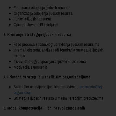
Formiranje odeljenja ljudskih resursa
Organizacija odeljenja ljudskih resursa
Funkcija ljudskih resursa
Opisi poslova u HR odeljenju
3. Kreiranje strategije ljudskih resursa
Faze procesa strateškog upravljanja ljudskim resursima
Interna i eksterna analiza radi formiranja strategije ljudskih
resursa
Tipovi strategija upravljanja ljudskim resursima
Motivacija zaposlenih
4. Primena strategije u različitim organizacijama
Strateško upravljanje ljudskim resursima u
preduzetničkoj
organizaciji
Strategija ljudskih resursa u malim i srednjim preduzećima
5. Model kompetencija i lični razvoj zaposlenih