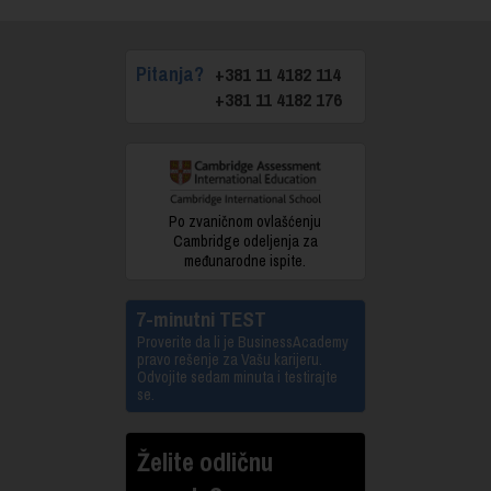
Pitanja?
+381 11 4182 114
+381 11 4182 176
Po zvaničnom ovlašćenju
Cambridge odeljenja za
međunarodne ispite.
7-minutni TEST
Proverite da li je BusinessAcademy
pravo rešenje za Vašu karijeru.
Odvojite sedam minuta i testirajte
se.
Želite odličnu