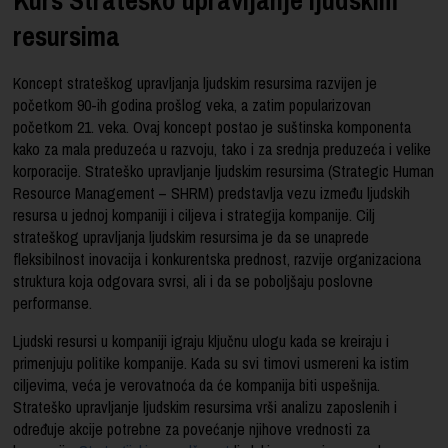
resursima
Koncept strateškog upravljanja ljudskim resursima razvijen je
početkom 90-ih godina prošlog veka, a zatim popularizovan
početkom 21. veka. Ovaj koncept postao je suštinska komponenta
kako za mala preduzeća u razvoju, tako i za srednja preduzeća i velike
korporacije. Strateško upravljanje ljudskim resursima (Strategic Human
Resource Management – SHRM) predstavlja vezu između ljudskih
resursa u jednoj kompaniji i ciljeva i strategija kompanije. Cilj
strateškog upravljanja ljudskim resursima je da se unaprede
fleksibilnost inovacija i konkurentska prednost, razvije organizaciona
struktura koja odgovara svrsi, ali i da se poboljšaju poslovne
performanse.
Ljudski resursi u kompaniji igraju ključnu ulogu kada se kreiraju i
primenjuju politike kompanije. Kada su svi timovi usmereni ka istim
ciljevima, veća je verovatnoća da će kompanija biti uspešnija.
Strateško upravljanje ljudskim resursima vrši analizu zaposlenih i
određuje akcije potrebne za povećanje njihove vrednosti za