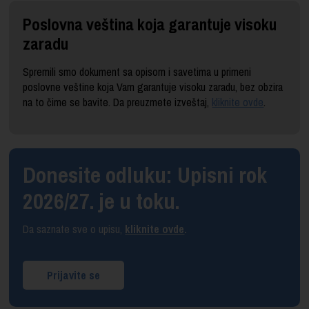
Poslovna veština koja garantuje visoku
zaradu
Spremili smo dokument sa opisom i savetima u primeni
poslovne veštine koja Vam garantuje visoku zaradu, bez obzira
na to čime se bavite. Da preuzmete izveštaj,
kliknite ovde
.
Donesite odluku: Upisni rok
2026/27. je u toku.
Da saznate sve o upisu,
kliknite ovde
.
Prijavite se