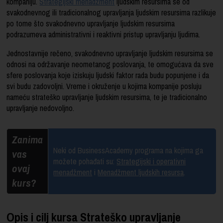
kompaniju.
Strategijski menadžment
ljudskim resursima se od
svakodnevnog ili tradicionalnog upravljanja ljudskim resursima razlikuje
po tome što svakodnevno upravljanje ljudskim resursima
podrazumeva administrativni i reaktivni pristup upravljanju ljudima.
Jednostavnije rečeno, svakodnevno upravljanje ljudskim resursima se
odnosi na održavanje neometanog poslovanja, te omogućava da sve
sfere poslovanja koje iziskuju ljudski faktor rada budu popunjene i da
svi budu zadovoljni. Vreme i okruženje u kojima kompanije posluju
nameću strateško upravljanje ljudskim resursima, te je tradicionalno
upravljanje nedovoljno.
Zanima
Neki od BusinessAcademy programa na kojima ga
vas
možete pohađati su:
Strategijski i operativni
ovaj
menadžment
i
Menadžment ljudskih resursa
.
kurs?
Opis i cilj kursa Strateško upravljanje