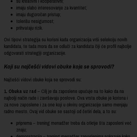
su kreativni i kooperativni;
imaju slabo interesovanje za kvantitet;
imaju dugoročan pristup;
tolerišu nesigurnost;
prihvataju rizik.
Ovi tipovi strategija su korisni kada organizacija vrši selekciju novih
kandidata, te tada mora da se odluči za kandidata čiji će profil najbolje
odgovarati strategiji organizacije.
Koji su najčešći vidovi obuke koja se sprovodi?
Najčešći vidovi obuke koja se sprovodi su:
1. Obuka uz rad
– Cilj je da zaposlene upućuje na to kako da na
najbolji način rade i završavaju poslove. Ova vrsta obuke je korisna i
za nove zaposlene i za one koji u okviru organizacije samo menjaju
radno mesto. Ovaj vid obuke se sastoji od četiri dela, a to su:
priprema – trening menadžer treba da otkrije šta zaposleni već
znaju;
demonstracija – trening menadžer zaposlenima pokazuje kako