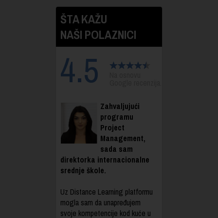
ŠTA KAŽU
NAŠI POLAZNICI
4.5
Na osnovu
Google recenzija.
Zahvaljujući
programu
Project
Management,
sada sam
direktorka internacionalne
srednje škole.
Uz Distance Learning platformu
mogla sam da unapređujem
svoje kompetencije kod kuće u