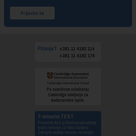
Prijavite se
Pitanja?
+381 11 4182 114
+381 11 4182 176
Po zvaničnom ovlašćenju
Cambridge odeljenja za
međunarodne ispite.
7-minutni TEST
Proverite da li je BusinessAcademy
pravo rešenje za Vašu karijeru.
Odvojite sedam minuta i testirajte