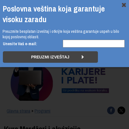
Poslovna veština koja garantuje
visoku zaradu
Preuzmite besplatan izveštaj i otkrijte koja veština garantuje uspeh u bilo
011 4011 210
kojoj poslovnoj oblasti.
Unesite Vaš e-mail:
PROGRAMI
UPIS
ŠTA DOBIJATE
UČENJE NA DALJINU
SERTIFIKACIJA
Glavna strana
»
Programi
O BUSINESS ACADEMY
Kurs Merdžeri i akvizicije