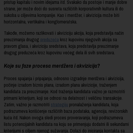
pristup kapitalu i novim idejama itd. Svakako da postoje i manje dobre
strane, jer može doći do susreta različitih korporativnih kultura ili do
sukoba u ciljevima kompanije. Kao i merdžer, i akvizicija može biti
horizontalna, vertikalna i konglomeratska.
Takođe, možemo razlikovati i akviziciju akcija, koja predstavlja način
preuzimanja drugog
preduzeća
kroz kupovinu njegovih akcija sa
pravom glasa, i akviziciju sredstava, koja predstavlja preuzimanje
drugog preduzeća kroz kupovinu većeg dela ili svih sredstava.
Koje su faze procesa merdžera i akvizicija?
Proces spajanja i pripajanja, odnosno izgradnje merdžera i akvizicija,
počinje izradom biznis plana, izradom plana akvizicije, traženjem
kandidata za preuzimanje. Kod traženja kandidata važno je razmotriti
primarni kriterijum, koji se odnosi na delatnost i veličinu transakcije.
Zatim, važno je razmotriti
strategiju
pronalaženja kandidata, koja
podrazumeva korišćenje različitih baza podataka, agencija, revizorskih
kuća itd. Nakon ovoga sledi proces proveravanja, koji podrazumeva
listu potencijalnih kandidata na koju se primenjuju dodatni ili sekundarni
kriterijumi s ciljem njenog sužavanja. Dolazi do iniciranja kontakta sa