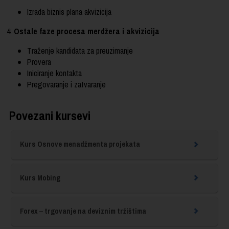
Izrada biznis plana akvizicija
4.
Ostale faze procesa merdžera i akvizicija
Traženje kandidata za preuzimanje
Provera
Iniciranje kontakta
Pregovaranje i zatvaranje
Povezani kursevi
Kurs Osnove menadžmenta projekata
Kurs Mobing
Forex – trgovanje na deviznim tržištima