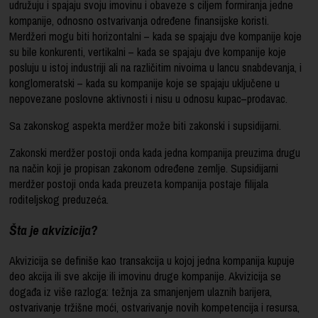
udružuju i spajaju svoju imovinu i obaveze s ciljem formiranja jedne
kompanije, odnosno ostvarivanja određene finansijske koristi.
Merdžeri mogu biti horizontalni – kada se spajaju dve kompanije koje
su bile konkurenti, vertikalni – kada se spajaju dve kompanije koje
posluju u istoj industriji ali na različitim nivoima u lancu snabdevanja, i
konglomeratski – kada su kompanije koje se spajaju uključene u
nepovezane poslovne aktivnosti i nisu u odnosu kupac–prodavac.
Sa zakonskog aspekta merdžer može biti zakonski i supsidijarni.
Zakonski merdžer postoji onda kada jedna kompanija preuzima drugu
na način koji je propisan zakonom određene zemlje. Supsidijarni
merdžer postoji onda kada preuzeta kompanija postaje filijala
roditeljskog preduzeća.
Šta je akvizicija?
Akvizicija se definiše kao transakcija u kojoj jedna kompanija kupuje
deo akcija ili sve akcije ili imovinu druge kompanije. Akvizicija se
događa iz više razloga: težnja za smanjenjem ulaznih barijera,
ostvarivanje tržišne moći, ostvarivanje novih kompetencija i resursa,