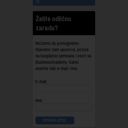
se.
Želite odličnu
zaradu?
Možemo da pomognemo.
Slaćemo Vam uputstva, pozive
na besplatne seminare i vesti sa
BusinessAcademy. Samo
unesite Vaš e-mail i ime.
E-mail:
Ime: