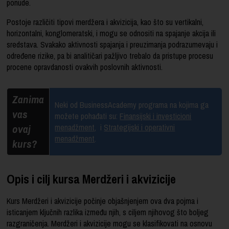
ponude.
Postoje različiti tipovi merdžera i akvizicija, kao što su vertikalni,
horizontalni, konglomeratski, i mogu se odnositi na spajanje akcija ili
sredstava. Svakako aktivnosti spajanja i preuzimanja podrazumevaju i
određene rizike, pa bi analitičari pažljivo trebalo da pristupe procesu
procene opravdanosti ovakvih poslovnih aktivnosti.
Zanima
Neki od BusinessAcademy programa na kojima ga
vas
možete pohađati su:
Finansijski i investicioni
ovaj
menadžment
,
i
Strategijski i operativni
menadžment
.
kurs?
Opis i cilj kursa Merdžeri i akvizicije
Kurs Merdžeri i akvizicije počinje objašnjenjem ova dva pojma i
isticanjem ključnih razlika između njih, s ciljem njihovog što boljeg
razgraničenja. Merdžeri i akvizicije mogu se klasifikovati na osnovu