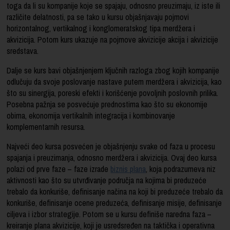
toga da li su kompanije koje se spajaju, odnosno preuzimaju, iz iste ili
različite delatnosti, pa se tako u kursu objašnjavaju pojmovi
horizontalnog, vertikalnog i konglomeratskog tipa merdžera i
akvizicija. Potom kurs ukazuje na pojmove akvizicije akcija i akvizicije
sredstava.
Dalje se kurs bavi objašnjenjem ključnih razloga zbog kojih kompanije
odlučuju da svoje poslovanje nastave putem merdžera i akvizicija, kao
što su sinergija, poreski efekti i korišćenje povoljnih poslovnih prilika.
Posebna pažnja se posvećuje prednostima kao što su ekonomije
obima, ekonomija vertikalnih integracija i kombinovanje
komplementarnih resursa.
Najveći deo kursa posvećen je objašnjenju svake od faza u procesu
spajanja i preuzimanja, odnosno merdžera i akvizicija. Ovaj deo kursa
polazi od prve faze – faze izrade
biznis plana
, koja podrazumeva niz
aktivnosti kao što su utvrđivanje područja na kojima bi preduzeće
trebalo da konkuriše, definisanje načina na koji bi preduzeće trebalo da
konkuriše, definisanje ocene preduzeća, definisanje misije, definisanje
ciljeva i izbor strategije. Potom se u kursu definiše naredna faza –
kreiranje plana akvizicije, koji je usredsređen na taktička i operativna