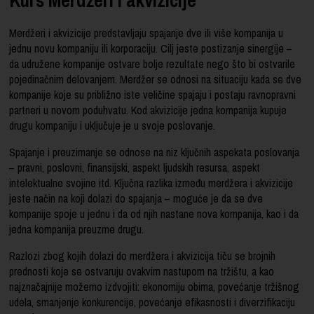
Merdžeri i akvizicije predstavljaju spajanje dve ili više kompanija u
jednu novu kompaniju ili korporaciju. Cilj jeste postizanje sinergije –
da udružene kompanije ostvare bolje rezultate nego što bi ostvarile
pojedinačnim delovanjem. Merdžer se odnosi na situaciju kada se dve
kompanije koje su približno iste veličine spajaju i postaju ravnopravni
partneri u novom poduhvatu. Kod akvizicije jedna kompanija kupuje
drugu kompaniju i uključuje je u svoje poslovanje.
Spajanje i preuzimanje se odnose na niz ključnih aspekata poslovanja
– pravni, poslovni, finansijski, aspekt ljudskih resursa, aspekt
intelektualne svojine itd. Ključna razlika između merdžera i akvizicije
jeste način na koji dolazi do spajanja – moguće je da se dve
kompanije spoje u jednu i da od njih nastane nova kompanija, kao i da
jedna kompanija preuzme drugu.
Razlozi zbog kojih dolazi do merdžera i akvizicija tiču se brojnih
prednosti koje se ostvaruju ovakvim nastupom na tržištu, a kao
najznačajnije možemo izdvojiti: ekonomiju obima, povećanje tržišnog
udela, smanjenje konkurencije, povećanje efikasnosti i diverzifikaciju