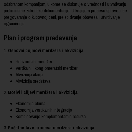
odabranom kompanijom, u kome se diskutuje o vrednosti i utvrđivanju
preliminarne zakonske dokumentacije. U krajnjem procesu sprovodi se
pregovaranje o kupovnoj ceni, preispitivanje obaveza i utvrđivanje
ograničenja.
Plan i program predavanja
1.
Osnovni pojmovi merdžera i akvizicija
Horizontalni merdžer
Vertikalni i konglomeratski merdžer
Akvizicija akcija
Akvizicija sredstava
2.
Motivi i ciljevi merdžera i akvizicija
Ekonomija obima
Ekonomija vertikalnih integracija
Kombinovanje komplementarnih resursa
3.
Početne faze procesa merdžera i akvizicija