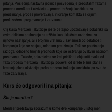
pitanja. Poslednja nastavna jedinica posvećena je preostalim fazama
procesa merdžera i akvizicija – proces traženja kandidata za
preuzimanje, proces proveravanja, iniciranje kontakta sa ciljnim
preduzećem i pregovaranje i zatvaranje.
Cilj kursa Merdžeri i akvizicije jeste detaljno upoznavanje polaznika sa
ovim oblicima poslovanja na tržištu, kao i ključnim razlozima za
njihovo nastajanje, ali i brojnim vrstama u zavisnosti od delatnosti
kompanija koje se spajaju, odnosno preuzimaju. Teži se pojašnjenju
razloga, odnosno brojnih prednosti koje se ostvaruju ovakvim načinom
poslovanja. Takođe, polaznicima se želi približiti i objasniti svaka od
faza procesa merdžera i akvizicija, počevši od izrade biznis plana i
kreiranja plana akvizicije, preko procesa traženja kandidata, pa sve do
faze zatvaranja.
Kurs će odgovoriti na pitanja:
Šta je merdžer?
Merdžer predstavlja sporazum u kome dve kompanije u istoj meri