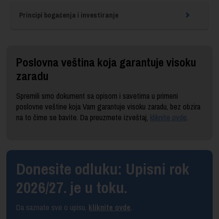
Principi bogaćenja i investiranje
Poslovna veština koja garantuje visoku
zaradu
Spremili smo dokument sa opisom i savetima u primeni
poslovne veštine koja Vam garantuje visoku zaradu, bez obzira
na to čime se bavite. Da preuzmete izveštaj,
kliknite ovde
.
Donesite odluku: Upisni rok
2026/27. je u toku.
Da saznate sve o upisu,
kliknite ovde
.