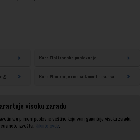
Kurs Elektronsko poslovanje
ng)
Kurs Planiranje i menadžment resursa
arantuje visoku zaradu
vetima u primeni poslovne veštine koja Vam garantuje visoku zaradu,
preuzmete izveštaj,
kliknite ovde
.