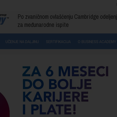
Po zvaničnom ovlašćenju Cambridge odeljen
za međunarodne ispite
UČENJE NA DALJINU
SERTIFIKACIJA
O BUSINESS ACADEMY