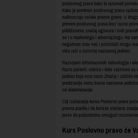
poslovnog prava kako bi razumeli potrebu
Kako je predmet poslovnog prava opširan
nadovezuju ostale pravne grane. U drugoj 
primeni poslovnog prava kroz razne priv
približićemo značaj ugovora i svih pravn
se i u marketingu i advertajzingu. Ne sa
negativan stav već i potrošači mogu rea
više reči u četvrtoj nastavnoj jedinici.
Razvojem informacionih tehnologija i el
Razni patenti, otkrića i dela zaštićeni su
jedinici koja nosi naziv
Značaj i zaštita in
predstavlja temu šeste nastavne jedinice.
od diskriminacije.
Cilj izučavanja kursa
Poslovno pravo
jest
pravna pravila i da koriste stečena znan
jeste da polaznicima omogući razumevanje
Kurs Poslovno pravo će Va