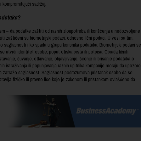
li kompromitujući sadržaj.
podataka?
m – da podatke zaštiti od raznih zloupotreba ili korišćenja u nedozvoljene
biti zaštićeni su biometrijski podaci, odnosno lični podaci. U vezi sa tim,
a o saglasnosti i ko spada u grupu korisnika podataka. Biometrijski podaci se
utvrdi identitet osobe, poput otiska prsta ili potpisa. Obrada ličnih
avanje, čuvanje, otkrivanje, objavljivanje, širenje ili brisanje podataka o
ih istraživanja ili popunjavanja raznih upitnika kompanije moraju da upozore
da zatraže saglasnost. Saglasnost podrazumeva pristanak osobe da se
tavlja fizičko ili pravno lice koje je zakonom ili pristankom ovlašćeno da