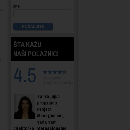
Ime:
e
ŠTA KAŽU
NAŠI POLAZNICI
.
4.5
Na osnovu
Google recenzija.
Zahvaljujući
programu
Project
Management,
sada sam
direktorka internacionalne