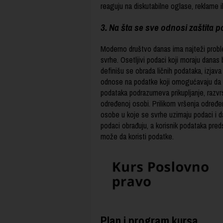
reaguju na diskutabilne oglase, reklame i
3. Na šta se sve odnosi zaštita 
Moderno društvo danas ima najteži proble
svrhe. Osetljivi podaci koji moraju danas 
definišu se obrada ličnih podataka, izjav
odnose na podatke koji omogućavaju da se 
podataka podrazumeva prikupljanje, razvrst
određenoj osobi. Prilikom vršenja određen
osobe u koje se svrhe uzimaju podaci i 
podaci obrađuju, a korisnik podataka preds
može da koristi podatke.
Plan i program kursa