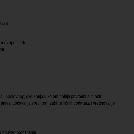
rava
u ovoj oblasti
ine
i poslovnog okruženja u kojem deluju privredni subjekti
ava, uočavanja vrednosti zaštite ličnih podataka i vrednovanje
 nikakvo predznanje.