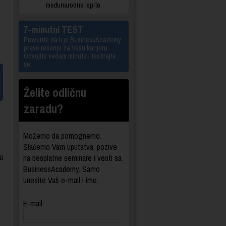
međunarodne ispite.
7-minutni TEST
Proverite da li je BusinessAcademy
pravo rešenje za Vašu karijeru.
Odvojite sedam minuta i testirajte
se.
Želite odličnu
zaradu?
Možemo da pomognemo.
Slaćemo Vam uputstva, pozive
 u
na besplatne seminare i vesti sa
BusinessAcademy. Samo
unesite Vaš e-mail i ime.
E-mail: