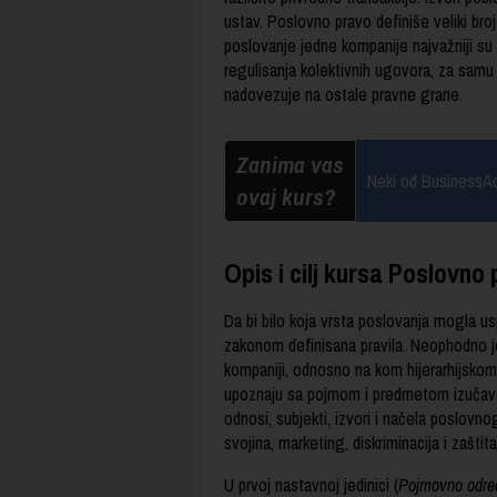
ustav. Poslovno pravo definiše veliki b
poslovanje jedne kompanije najvažniji su 
regulisanja kolektivnih ugovora, za samu
nadovezuje na ostale pravne grane.
Zanima vas
Neki od BusinessA
ovaj kurs?
Opis i cilj kursa Poslovno
Da bi bilo koja vrsta poslovanja mogla u
zakonom definisana pravila. Neophodno je d
kompaniji, odnosno na kom hijerarhijskom 
upoznaju sa pojmom i predmetom izučava
odnosi, subjekti, izvori i načela poslovno
svojina, marketing, diskriminacija i zašti
U prvoj nastavnoj jedinici (
Pojmovno odre