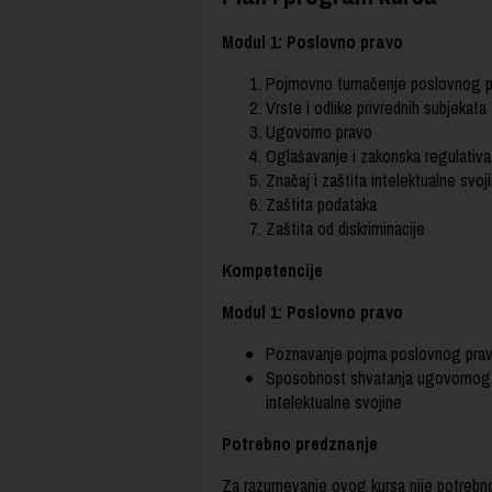
Modul 1: Poslovno pravo
Pojmovno tumačenje poslovnog p
Vrste i odlike privrednih subjekata
Ugovorno pravo
Oglašavanje i zakonska regulativa 
Značaj i zaštita intelektualne svoj
Zaštita podataka
Zaštita od diskriminacije
Kompetencije
Modul 1: Poslovno pravo
Poznavanje pojma poslovnog prava 
Sposobnost shvatanja ugovornog pr
intelektualne svojine
Potrebno predznanje
Za razumevanje ovog kursa nije potrebno