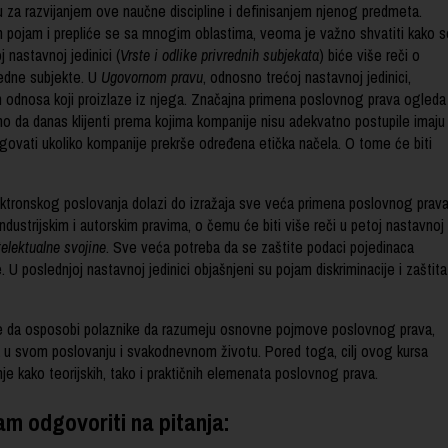
 za razvijanjem ove naučne discipline i definisanjem njenog predmeta.
 pojam i prepliće se sa mnogim oblastima, veoma je važno shvatiti kako s
nastavnoj jedinici (
Vrste i odlike privrednih subjekata
) biće više reči o
redne subjekte. U
Ugovornom pravu
, odnosno trećoj nastavnoj jedinici,
ih odnosa koji proizlaze iz njega. Značajna primena poslovnog prava ogleda
mo da danas klijenti prema kojima kompanije nisu adekvatno postupile imaju
govati ukoliko kompanije prekrše određena etička načela. O tome će biti
ektronskog poslovanja dolazi do izražaja sve veća primena poslovnog prava
 industrijskim i autorskim pravima, o čemu će biti više reči u petoj nastavnoj
telektualne svojine
. Sve veća potreba da se zaštite podaci pojedinaca
 U poslednjoj nastavnoj jedinici objašnjeni su pojam diskriminacije i zaštita
e da osposobi polaznike da razumeju osnovne pojmove poslovnog prava,
ja u svom poslovanju i svakodnevnom životu. Pored toga, cilj ovog kursa
 kako teorijskih, tako i praktičnih elemenata poslovnog prava.
m odgovoriti na pitanja: