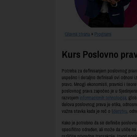
Glavna strana
»
Programi
Kurs Poslovno pra
Potreba za definisanjem poslovnog prava 
uspešno i detaljno definisali ovi odnosi i
pravo. Mnogi ekonomisti, pravnici i teoret
poslovnog prava započeo je u Sjedinjenim
razvojem
informacionih tehnologija
, glo
delova poslovnog prava je etika, odnosno
važna stavka kada je reč o
liderstvu
, od
Kako je potrebno da se definiše poslovn
specifično određen, ali može da utiče n
različite privredne transakcije. Izvori po