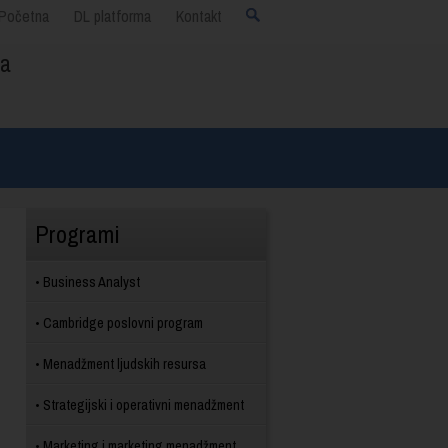
Početna
DL platforma
Kontakt
ja
Programi
Business Analyst
Cambridge poslovni program
Menadžment ljudskih resursa
Strategijski i operativni menadžment
Marketing i marketing menadžment