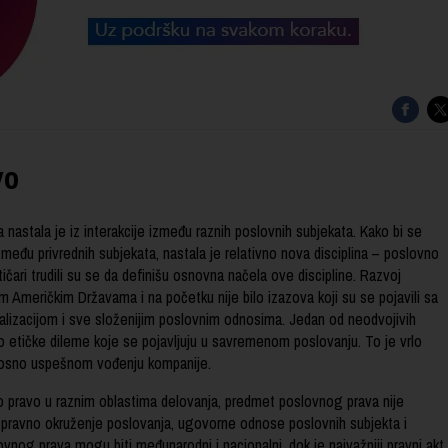
vo
nastala je iz interakcije između raznih poslovnih subjekata. Kako bi se
zmeđu privrednih subjekata, nastala je relativno nova disciplina – poslovno
ičari trudili su se da definišu osnovna načela ove discipline. Razvoj
 Američkim Državama i na početku nije bilo izazova koji su se pojavili sa
balizacijom i sve složenijim poslovnim odnosima. Jedan od neodvojivih
 etičke dileme koje se pojavljuju u savremenom poslovanju. To je vrlo
nosno uspešnom vođenju kompanije.
o pravo u raznim oblastima delovanja, predmet poslovnog prava nije
a pravno okruženje poslovanja, ugovorne odnose poslovnih subjekta i
slovnog prava mogu biti međunarodni i nacionalni, dok je najvažniji pravni akt