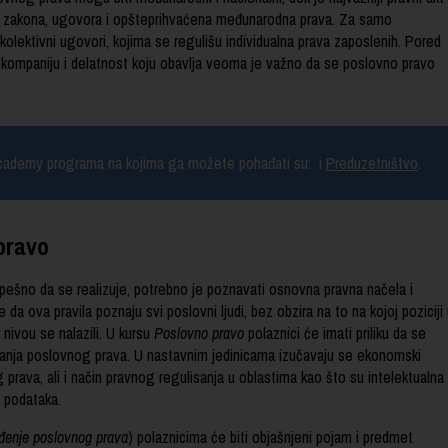
roj zakona, ugovora i opšteprihvaćena međunarodna prava. Za samo
kolektivni ugovori, kojima se regulišu individualna prava zaposlenih. Pored
 kompaniju i delatnost koju obavlja veoma je važno da se poslovno pravo
cademy programa na kojima ga možete pohađati su:
i
Preduzetništvo
.
 pravo
spešno da se realizuje, potrebno je poznavati osnovna pravna načela i
a ova pravila poznaju svi poslovni ljudi, bez obzira na to na kojoj poziciji
nivou se nalazili. U kursu
Poslovno pravo
polaznici će imati priliku da se
nja poslovnog prava. U nastavnim jedinicama izučavaju se ekonomski
g prava, ali i način pravnog regulisanja u oblastima kao što su intelektualna
ta podataka.
đenje poslovnog prava
) polaznicima će biti objašnjeni pojam i predmet