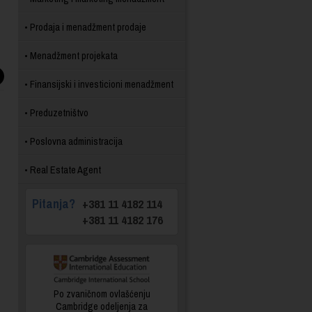
Prodaja i menadžment prodaje
Menadžment projekata
Finansijski i investicioni menadžment
Preduzetništvo
Poslovna administracija
Real Estate Agent
Pitanja?
+381 11 4182 114
+381 11 4182 176
Po zvaničnom ovlašćenju
Cambridge odeljenja za