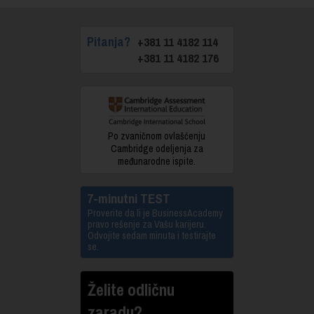
Pitanja?
+381 11 4182 114
+381 11 4182 176
Po zvaničnom ovlašćenju
Cambridge odeljenja za
međunarodne ispite.
7-minutni TEST
Proverite da li je BusinessAcademy
pravo rešenje za Vašu karijeru.
Odvojite sedam minuta i testirajte
se.
Želite odličnu
zaradu?