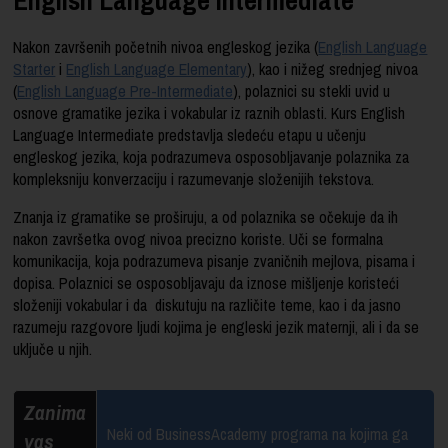
Nakon završenih početnih nivoa engleskog jezika (
English Language
Starter
i
English Language Elementary
), kao i nižeg srednjeg nivoa
(
English Language Pre-Intermediate
), polaznici su stekli uvid u
osnove gramatike jezika i vokabular iz raznih oblasti. Kurs English
Language Intermediate predstavlja sledeću etapu u učenju
engleskog jezika, koja podrazumeva osposobljavanje polaznika za
kompleksniju konverzaciju i razumevanje složenijih tekstova.
Znanja iz gramatike se proširuju, a od polaznika se očekuje da ih
nakon završetka ovog nivoa precizno koriste. Uči se formalna
komunikacija, koja podrazumeva pisanje zvaničnih mejlova, pisama i
dopisa. Polaznici se osposobljavaju da iznose mišljenje koristeći
složeniji vokabular i da diskutuju na različite teme, kao i da jasno
razumeju razgovore ljudi kojima je engleski jezik maternji, ali i da se
uključe u njih.
Zanima
Neki od BusinessAcademy programa na kojima ga
vas