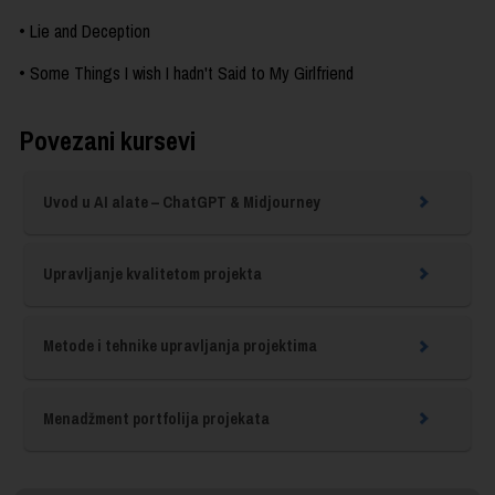
• Lie and Deception
• Some Things I wish I hadn't Said to My Girlfriend
Povezani kursevi
Uvod u AI alate – ChatGPT & Midjourney
Upravljanje kvalitetom projekta
Metode i tehnike upravljanja projektima
Menadžment portfolija projekata