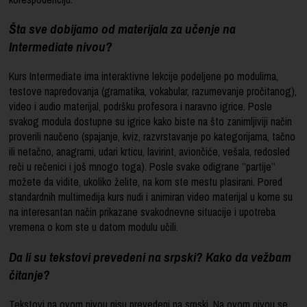
Šta sve dobijamo od materijala za učenje na
Intermediate nivou?
Kurs Intermediate ima interaktivne lekcije podeljene po modulima,
testove napredovanja (gramatika, vokabular, razumevanje pročitanog),
video i audio materijal, podršku profesora i naravno igrice. Posle
svakog modula dostupne su igrice kako biste na što zanimljiviji način
proverili naučeno (spajanje, kviz, razvrstavanje po kategorijama, tačno
ili netačno, anagrami, udari krticu, lavirint, aviončiće, vešala, redosled
reči u rečenici i još mnogo toga). Posle svake odigrane ’’partije’’
možete da vidite, ukoliko želite, na kom ste mestu plasirani. Pored
standardnih multimedija kurs nudi i animiran video materijal u kome su
na interesantan način prikazane svakodnevne situacije i upotreba
vremena o kom ste u datom modulu učili.
Da li su tekstovi prevedeni na srpski? Kako da vežbam
čitanje?
Tekstovi na ovom nivou nisu prevedeni na srpski. Na ovom nivou se