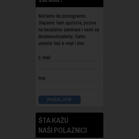
Možemo da pomognemo.
Slaćemo Vam uputstva, pozive
na besplatne seminare i vesti sa
BusinessAcademy. Samo
unesite Vaš e-mail i ime.
E-mail:
Ime:
ŠTA KAŽU
NAŠI POLAZNICI