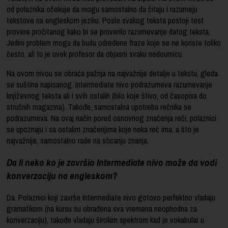
od polaznika očekuje da mogu samostalno da čitaju i razumeju
tekstove na engleskom jeziku. Posle svakog teksta postoji test
provere pročitanog kako bi se proverilo razumevanje datog teksta.
Jedini problem mogu da budu određene fraze koje se ne koriste toliko
često, ali tu je uvek profesor da objasni svaku nedoumicu.
Na ovom nivou se obraća pažnja na najvažnije detalje u tekstu, gleda
se suština napisanog. Intermediate nivo podrazumeva razumevanje
književnog teksta ali i svih ostalih (bilo koje štivo, od časopisa do
stručnih magazina). Takođe, samostalna upotreba rečnika se
podrazumeva. Na ovaj način pored osnovnog značenja reči, polaznici
se upoznaju i sa ostalim značenjima koje neka reč ima, a što je
najvažnije, samostalno rade na sticanju znanja.
Da li neko ko je završio Intermediate nivo može da vodi
konverzaciju na engleskom?
Da. Polaznici koji završe Intermediate nivo gotovo perfektno vladaju
gramatikom (na kursu su obrađena sva vremena neophodna za
konverzaciju), takođe vladaju širokim spektrom kad je vokabular u