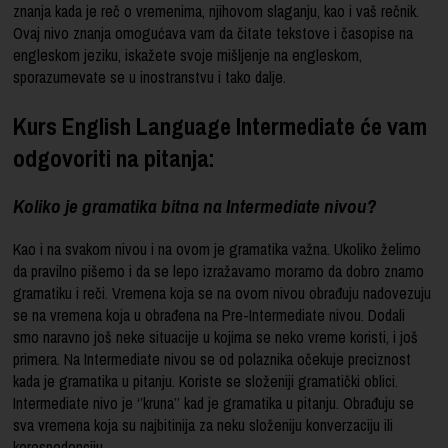
znanja kada je reč o vremenima, njihovom slaganju, kao i vaš rečnik.
Ovaj nivo znanja omogućava vam da čitate tekstove i časopise na
engleskom jeziku, iskažete svoje mišljenje na engleskom,
sporazumevate se u inostranstvu i tako dalje.
Kurs English Language Intermediate će vam
odgovoriti na pitanja:
Koliko je gramatika bitna na Intermediate nivou?
Kao i na svakom nivou i na ovom je gramatika važna. Ukoliko želimo
da pravilno pišemo i da se lepo izražavamo moramo da dobro znamo
gramatiku i reči. Vremena koja se na ovom nivou obrađuju nadovezuju
se na vremena koja u obrađena na Pre-Intermediate nivou. Dodali
smo naravno još neke situacije u kojima se neko vreme koristi, i još
primera. Na Intermediate nivou se od polaznika očekuje preciznost
kada je gramatika u pitanju. Koriste se složeniji gramatički oblici.
Intermediate nivo je ‘’kruna’’ kad je gramatika u pitanju. Obrađuju se
sva vremena koja su najbitinija za neku složeniju konverzaciju ili
korespodenciju.