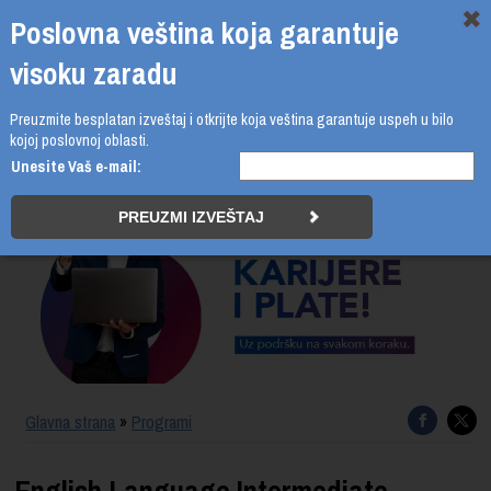
Poslovna veština koja garantuje
visoku zaradu
Preuzmite besplatan izveštaj i otkrijte koja veština garantuje uspeh u bilo
011 4011 210
kojoj poslovnoj oblasti.
Unesite Vaš e-mail:
PROGRAMI
UPIS
ŠTA DOBIJATE
UČENJE NA DALJINU
SERTIFIKACIJA
Glavna strana
»
Programi
O BUSINESS ACADEMY
English Language Intermediate