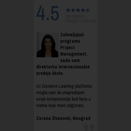
4.5
Na osnovu
Google recenzija.
Zahvaljujući
programu
Project
Management,
sada sam
direktorka internacionalne
srednje škole.
Uz Distance Learning platformu
mogla sam da unapređujem
svoje kompetencije kod kuće u
vreme koje meni odgovara.
Zorana Živanović, Beograd