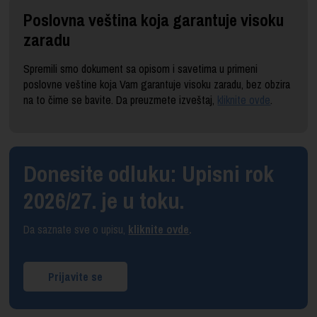
Poslovna veština koja garantuje visoku
zaradu
Spremili smo dokument sa opisom i savetima u primeni
poslovne veštine koja Vam garantuje visoku zaradu, bez obzira
na to čime se bavite. Da preuzmete izveštaj,
kliknite ovde
.
Donesite odluku: Upisni rok
2026/27. je u toku.
Da saznate sve o upisu,
kliknite ovde
.
Prijavite se