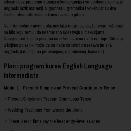
pitanju i bez problema stupaju u konverzaciju i sa osobama kojima je
engleski jezik maternji. Sigurnost u gramatiku i vokabular su dva
ključna elementa kada je konverazcija u pitanju.
Na Intermediate nivou polaznici lako mogu da iskažu svoje mišljenje
na bilo koju temu i da nesmetano učestvuju u diskusijama.
Nesigurnost koja je prisutna na nižim nivoima ovde nestaje. Situacije
u kojima polaznik može da se nađe sa lakoćom rešava jer zna
engleski (situacije na putovanjima, u prodavnici, banci itd).
Plan i program kursa English Language
Intermediate
Modul 1 – Present Simple and Present Continuous Tense
• Present Simple and Present Continuous Tense
• Wedding Traditions from around the World
• These 9 tech firms pay the best entry-level salaries