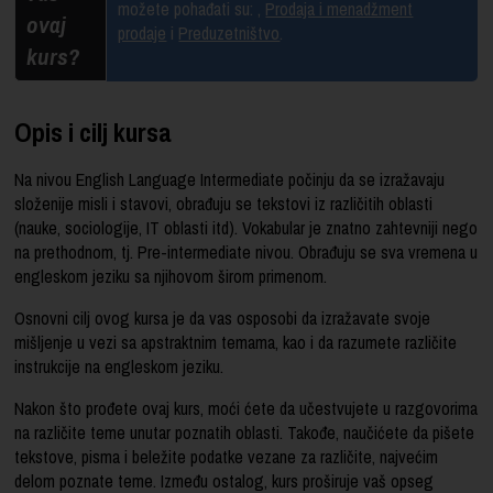
možete pohađati su:
,
Prodaja i menadžment
ovaj
prodaje
i
Preduzetništvo
.
kurs?
Opis i cilj kursa
Na nivou English Language Intermediate počinju da se izražavaju
složenije misli i stavovi, obrađuju se tekstovi iz različitih oblasti
(nauke, sociologije, IT oblasti itd). Vokabular je znatno zahtevniji nego
na prethodnom, tj. Pre-intermediate nivou. Obrađuju se sva vremena u
engleskom jeziku sa njihovom širom primenom.
Osnovni cilj ovog kursa je da vas osposobi da izražavate svoje
mišljenje u vezi sa apstraktnim temama, kao i da razumete različite
instrukcije na engleskom jeziku.
Nakon što prođete ovaj kurs, moći ćete da učestvujete u razgovorima
na različite teme unutar poznatih oblasti. Takođe, naučićete da pišete
tekstove, pisma i beležite podatke vezane za različite, najvećim
delom poznate teme. Između ostalog, kurs proširuje vaš opseg