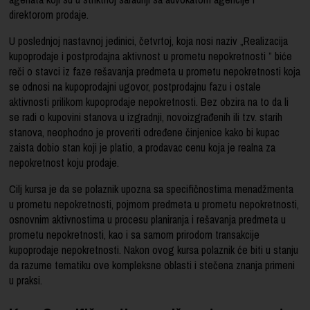
direktorom prodaje.
U poslednjoj nastavnoj jedinici, četvrtoj, koja nosi naziv „Realizacija
kupoprodaje i postprodajna aktivnost u prometu nepokretnosti ” biće
reči o stavci iz faze rešavanja predmeta u prometu nepokretnosti koja
se odnosi na kupoprodajni ugovor, postprodajnu fazu i ostale
aktivnosti prilikom kupoprodaje nepokretnosti. Bez obzira na to da li
se radi o kupovini stanova u izgradnji, novoizgrađenih ili tzv. starih
stanova, neophodno je proveriti određene činjenice kako bi kupac
zaista dobio stan koji je platio, a prodavac cenu koja je realna za
nepokretnost koju prodaje.
Cilj kursa je da se polaznik upozna sa specifičnostima menadžmenta
u prometu nepokretnosti, pojmom predmeta u prometu nepokretnosti,
osnovnim aktivnostima u procesu planiranja i rešavanja predmeta u
prometu nepokretnosti, kao i sa samom prirodom transakcije
kupoprodaje nepokretnosti. Nakon ovog kursa polaznik će biti u stanju
da razume tematiku ove kompleksne oblasti i stečena znanja primeni
u praksi.