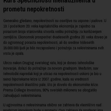
prometu nepokretnosti
Generalno gledano, nepokretnosti su osetljive na uspone i padove. U
19. i početkom 20. veka kapitalistička ekonomija je zajedno sa
porastom broja stanovnika stvorila veliku potražnju za korišćenjem
zemljišta. Ekonomski prosperitet dvadesetih godina 20. veka doveo je
do ogromnog porasta nepokretnosti, ali do sredine tridesetih
16.000.000 ljudi je bilo nezaposleno i potražnja za nekretninama svih
vrsta je opala.
Ubrzo nakon Drugog svetskog rata, koji je doneo tehnološke
inovacije, dolazi do potražnje za novom gradnjom. Međutim, sav
tehnološki napredak koji je uticao na nepokretnosti uskoro je bio u
senci hipotekarne krize iz 2007. godine, kada su vrednosti
nepokretnosti drastično pale, što je dovelo do ekonomske krize.
Prema College Investoru, 90% svetskih milionera se obogatilo
zahvaljujući nekretninama.
U ugovorima o nekretninama obično se zahteva da vlasništvo nad
prodatom imovinom bude u prometu. Ovo zahteva da prodavac ima