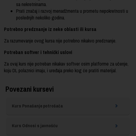
sa nekretninama.
Prati značaj i razvoj menadžmenta u prometu nepokretnosti u
poslednjih nekoliko godina.
Potrebno predznanje iz neke oblasti ili kursa
Za razumevanje ovog kursa nije potrebno nikakvo predznanje.
Potreban softver i tehnički uslovi
Za ovaj kurs nije potreban nikakav softver osim platforme za učenje,
koju DL polaznici imaju, i uređaja preko kog će pratiti materijal.
Povezani kursevi
Kurs Ponašanje potrošača
Kurs Odnosi s javnošću