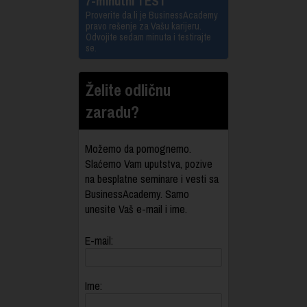
7-minutni TEST
Proverite da li je BusinessAcademy
pravo rešenje za Vašu karijeru.
Odvojite sedam minuta i testirajte
se.
Želite odličnu
zaradu?
Možemo da pomognemo.
Slaćemo Vam uputstva, pozive
na besplatne seminare i vesti sa
BusinessAcademy. Samo
unesite Vaš e-mail i ime.
E-mail:
Ime: