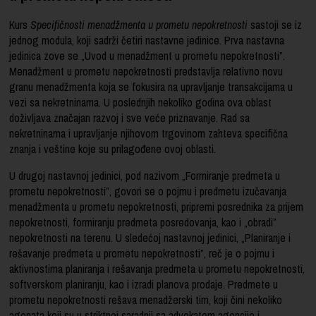
Kurs
Specifičnosti menadžmenta u prometu nepokretnosti
sastoji se iz
jednog modula, koji sadrži četiri nastavne jedinice. Prva nastavna
jedinica zove se „Uvod u menadžment u prometu nepokretnosti”.
Menadžment u prometu nepokretnosti predstavlja relativno novu
granu menadžmenta koja se fokusira na upravljanje transakcijama u
vezi sa nekretninama. U poslednjih nekoliko godina ova oblast
doživljava značajan razvoj i sve veće priznavanje. Rad sa
nekretninama i upravljanje njihovom trgovinom zahteva specifična
znanja i veštine koje su prilagođene ovoj oblasti.
U drugoj nastavnoj jedinici, pod nazivom „Formiranje predmeta u
prometu nepokretnosti”, govori se o pojmu i predmetu izučavanja
menadžmenta u prometu nepokretnosti, pripremi posrednika za prijem
nepokretnosti, formiranju predmeta posredovanja, kao i „obradi”
nepokretnosti na terenu. U sledećoj nastavnoj jedinici, „Planiranje i
rešavanje predmeta u prometu nepokretnosti”, reč je o pojmu i
aktivnostima planiranja i rešavanja predmeta u prometu nepokretnosti,
softverskom planiranju, kao i izradi planova prodaje. Predmete u
prometu nepokretnosti rešava menadžerski tim, koji čini nekoliko
agenata koji su u striktnoj saradnji sa advokatom agencije i