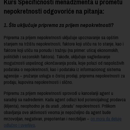
Kurs Specifičnosti menadžmenta u prometu
nepokretnosti odgovoriće na pitanja:
1. Šta uključuje priprema za prijem nepokretnosti?
Priprema za prijem nepokretnosti uključuje upoznavanje sa opštim
stanjem na tržištu nepokretnosti, faktore koji utiču na to stanje, kao i
faktore koji utiču na ponudu i tražnju (na primer: uticaj ekonomskih,
političkih i sezonskih faktora). Takođe, uključuje sagledavanje
mogućnosti uspešnog okončavanja posla, koje polazi od raspoloživih
podataka o nepokretnosti, kao i podataka iz informacionog sistema
agencije – pružanje usluga o čistoj prodaji, priprema nepokretnosti za
prodaju, kupovina nepokretnosti i slično.
Pripremu za prijem nepokretnosti sprovodi u kancelariji agent u
saradnji sa nadređenim. Kada agent odlazi kod potencijalnog prodavca
(klijenta), neophodno je da uradi „obradu” nepokretnosti. Prilikom
obavljanja ove aktivnosti veoma je nepoželjno da agent bude
mrzovoljan, negativan, prepotentan i neozbiljan –
on mora da deluje
odlučno i uverljivo
.