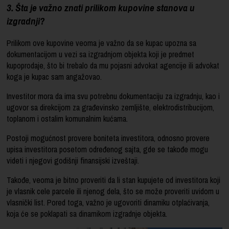
3. Šta je važno znati prilikom kupovine stanova u
izgradnji?
Prilikom ove kupovine veoma je važno da se kupac upozna sa
dokumentacijom u vezi sa izgradnjom objekta koji je predmet
kupoprodaje, što bi trebalo da mu pojasni advokat agencije ili advokat
koga je kupac sam angažovao.
Investitor mora da ima svu potrebnu dokumentaciju za izgradnju, kao i
ugovor sa direkcijom za građevinsko zemljište, elektrodistribucijom,
toplanom i ostalim komunalnim kućama.
Postoji mogućnost provere boniteta investitora, odnosno provere
upisa investitora posetom određenog sajta, gde se takođe mogu
videti i njegovi godišnji finansijski izveštaji.
Takođe, veoma je bitno proveriti da li stan kupujete od investitora koji
je vlasnik cele parcele ili njenog dela, što se može proveriti uvidom u
vlasnički list. Pored toga, važno je ugovoriti dinamiku otplaćivanja,
koja će se poklapati sa dinamikom izgradnje objekta.