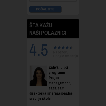
ŠTA KAŽU
NAŠI POLAZNICI
4.5
Na osnovu
Google recenzija.
Zahvaljujući
programu
Project
Management,
sada sam
direktorka internacionalne
srednje škole.