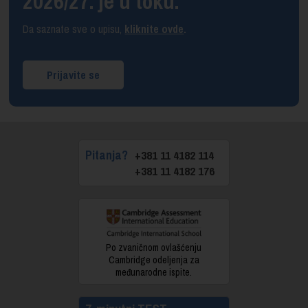
2026/27. je u toku.
Da saznate sve o upisu,
kliknite ovde
.
Prijavite se
Pitanja?
+381 11 4182 114
+381 11 4182 176
Po zvaničnom ovlašćenju
Cambridge odeljenja za
međunarodne ispite.