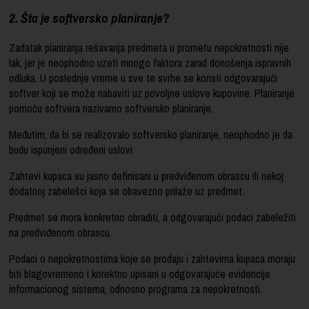
2. Šta je softversko planiranje?
Zadatak planiranja rešavanja predmeta u prometu nepokretnosti nije
lak, jer je neophodno uzeti mnogo faktora zarad donošenja ispravnih
odluka. U poslednje vreme u sve te svrhe se koristi odgovarajući
softver koji se može nabaviti uz povoljne uslove kupovine. Planiranje
pomoću softvera nazivamo softversko planiranje.
Međutim, da bi se realizovalo softversko planiranje, neophodno je da
budu ispunjeni određeni uslovi.
Zahtevi kupaca su jasno definisani u predviđenom obrascu ili nekoj
dodatnoj zabelešci koja se obavezno prilaže uz predmet.
Predmet se mora konkretno obraditi, a odgovarajući podaci zabeležiti
na predviđenom obrascu.
Podaci o nepokretnostima koje se prodaju i zahtevima kupaca moraju
biti blagovremeno i korektno upisani u odgovarajuće evidencije
informacionog sistema, odnosno programa za nepokretnosti.