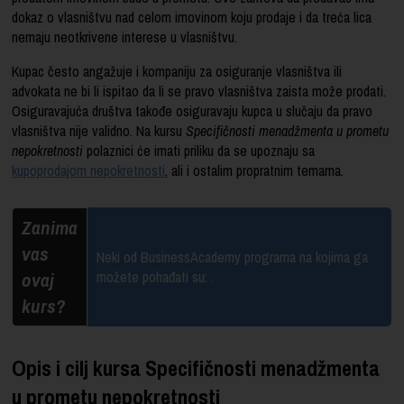
dokaz o vlasništvu nad celom imovinom koju prodaje i da treća lica
nemaju neotkrivene interese u vlasništvu.
Kupac često angažuje i kompaniju za osiguranje vlasništva ili
advokata ne bi li ispitao da li se pravo vlasništva zaista može prodati.
Osiguravajuća društva takođe osiguravaju kupca u slučaju da pravo
vlasništva nije validno. Na kursu
Specifičnosti menadžmenta u prometu
nepokretnosti
polaznici će imati priliku da se upoznaju sa
kupoprodajom nepokretnosti
, ali i ostalim propratnim temama.
Zanima
vas
Neki od BusinessAcademy programa na kojima ga
ovaj
možete pohađati su:
.
kurs?
Opis i cilj kursa Specifičnosti menadžmenta
u prometu nepokretnosti