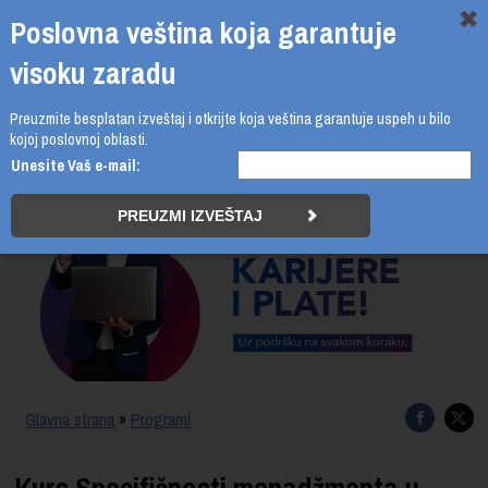
Poslovna veština koja garantuje
visoku zaradu
Preuzmite besplatan izveštaj i otkrijte koja veština garantuje uspeh u bilo
011 4011 210
kojoj poslovnoj oblasti.
Unesite Vaš e-mail:
PROGRAMI
UPIS
ŠTA DOBIJATE
UČENJE NA DALJINU
SERTIFIKACIJA
Glavna strana
»
Programi
O BUSINESS ACADEMY
Kurs Specifičnosti menadžmenta u