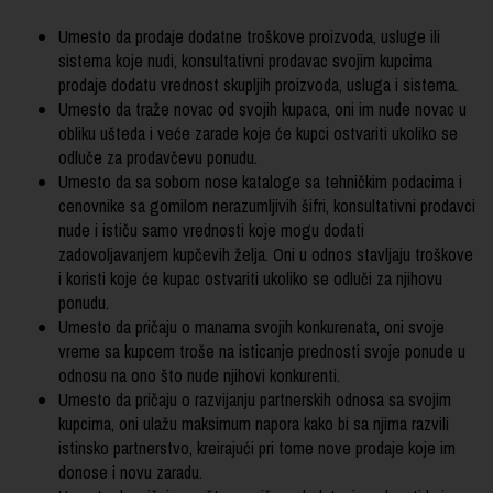
Umesto da prodaje dodatne troškove proizvoda, usluge ili
sistema koje nudi, konsultativni prodavac svojim kupcima
prodaje dodatu vrednost skupljih proizvoda, usluga i sistema.
Umesto da traže novac od svojih kupaca, oni im nude novac u
obliku ušteda i veće zarade koje će kupci ostvariti ukoliko se
odluče za prodavčevu ponudu.
Umesto da sa sobom nose kataloge sa tehničkim podacima i
cenovnike sa gomilom nerazumljivih šifri, konsultativni prodavci
nude i ističu samo vrednosti koje mogu dodati
zadovoljavanjem kupčevih želja. Oni u odnos stavljaju troškove
i koristi koje će kupac ostvariti ukoliko se odluči za njihovu
ponudu.
Umesto da pričaju o manama svojih konkurenata, oni svoje
vreme sa kupcem troše na isticanje prednosti svoje ponude u
odnosu na ono što nude njihovi konkurenti.
Umesto da pričaju o razvijanju partnerskih odnosa sa svojim
kupcima, oni ulažu maksimum napora kako bi sa njima razvili
istinsko partnerstvo, kreirajući pri tome nove prodaje koje im
donose i novu zaradu.