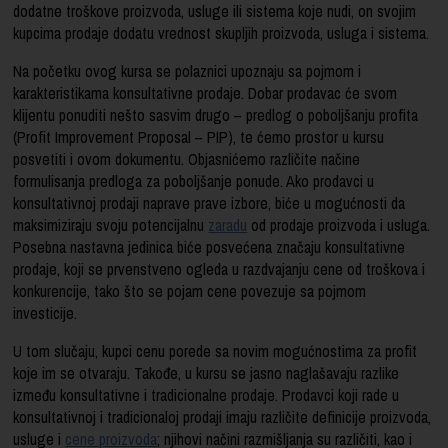
dodatne troškove proizvoda, usluge ili sistema koje nudi, on svojim
kupcima prodaje dodatu vrednost skupljih proizvoda, usluga i sistema.
Na početku ovog kursa se polaznici upoznaju sa pojmom i
karakteristikama konsultativne prodaje. Dobar prodavac će svom
klijentu ponuditi nešto sasvim drugo – predlog o poboljšanju profita
(Profit Improvement Proposal – PIP), te ćemo prostor u kursu
posvetiti i ovom dokumentu. Objasnićemo različite načine
formulisanja predloga za poboljšanje ponude. Ako prodavci u
konsultativnoj prodaji naprave prave izbore, biće u mogućnosti da
maksimiziraju svoju potencijalnu
zaradu
od prodaje proizvoda i usluga.
Posebna nastavna jedinica biće posvećena značaju konsultativne
prodaje, koji se prvenstveno ogleda u razdvajanju cene od troškova i
konkurencije, tako što se pojam cene povezuje sa pojmom
investicije.
U tom slučaju, kupci cenu porede sa novim mogućnostima za profit
koje im se otvaraju. Takođe, u kursu se jasno naglašavaju razlike
između konsultativne i tradicionalne prodaje. Prodavci koji rade u
konsultativnoj i tradicionaloj prodaji imaju različite definicije proizvoda,
usluge i
cene proizvoda
; njihovi načini razmišljanja su različiti, kao i