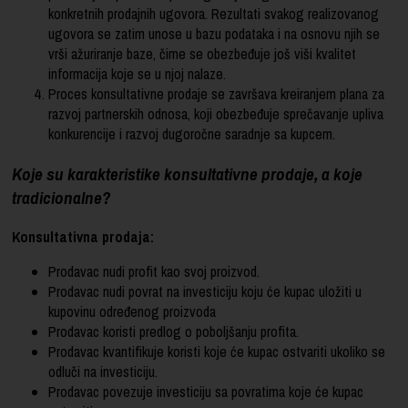
konkretnih prodajnih ugovora. Rezultati svakog realizovanog
ugovora se zatim unose u bazu podataka i na osnovu njih se
vrši ažuriranje baze, čime se obezbeđuje još viši kvalitet
informacija koje se u njoj nalaze.
Proces konsultativne prodaje se završava kreiranjem plana za
razvoj partnerskih odnosa, koji obezbeđuje sprečavanje upliva
konkurencije i razvoj dugoročne saradnje sa kupcem.
Koje su karakteristike konsultativne prodaje, a koje
tradicionalne?
Konsultativna prodaja:
Prodavac nudi profit kao svoj proizvod.
Prodavac nudi povrat na investiciju koju će kupac uložiti u
kupovinu određenog proizvoda
Prodavac koristi predlog o poboljšanju profita.
Prodavac kvantifikuje koristi koje će kupac ostvariti ukoliko se
odluči na investiciju.
Prodavac povezuje investiciju sa povratima koje će kupac