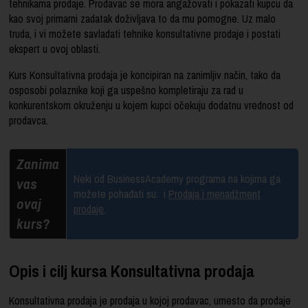
tehnikama prodaje. Prodavac se mora angažovati i pokazati kupcu da
kao svoj primarni zadatak doživljava to da mu pomogne. Uz malo
truda, i vi možete savladati tehnike konsultativne prodaje i postati
ekspert u ovoj oblasti.
Kurs Konsultativna prodaja je koncipiran na zanimljiv način, tako da
osposobi polaznike koji ga uspešno kompletiraju za rad u
konkurentskom okruženju u kojem kupci očekuju dodatnu vrednost od
prodavca.
Zanima
Neki od BusinessAcademy programa na kojima ga
vas
možete pohađati su:
i
Prodaja i menadžment
ovaj
prodaje
.
kurs?
Opis i cilj kursa Konsultativna prodaja
Konsultativna prodaja je prodaja u kojoj prodavac, umesto da prodaje