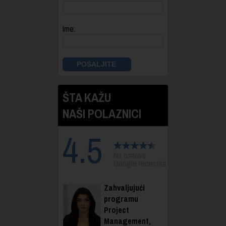
Ime:
ŠTA KAŽU
NAŠI POLAZNICI
4.5
Na osnovu
Google recenzija.
Zahvaljujući
programu
Project
Management,