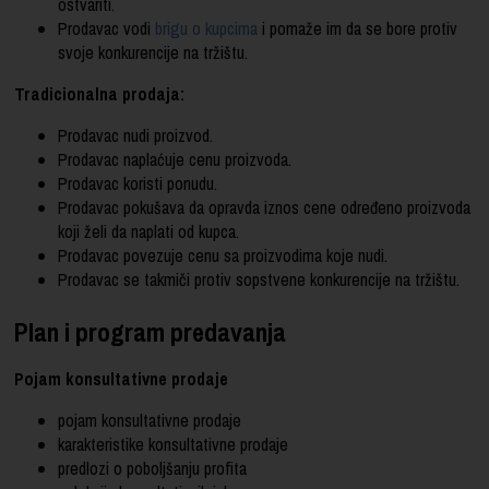
ostvariti.
Prodavac vodi
brigu o kupcima
i pomaže im da se bore protiv
svoje konkurencije na tržištu.
Tradicionalna prodaja:
Prodavac nudi proizvod.
Prodavac naplaćuje cenu proizvoda.
Prodavac koristi ponudu.
Prodavac pokušava da opravda iznos cene određeno proizvoda
koji želi da naplati od kupca.
Prodavac povezuje cenu sa proizvodima koje nudi.
Prodavac se takmiči protiv sopstvene konkurencije na tržištu.
Plan i program predavanja
Pojam konsultativne prodaje
pojam konsultativne prodaje
karakteristike konsultativne prodaje
predlozi o poboljšanju profita