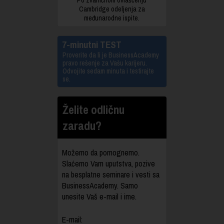
Cambridge odeljenja za
međunarodne ispite.
7-minutni TEST
Proverite da li je BusinessAcademy
pravo rešenje za Vašu karijeru.
Odvojite sedam minuta i testirajte
se.
Želite odličnu
zaradu?
Možemo da pomognemo.
Slaćemo Vam uputstva, pozive
na besplatne seminare i vesti sa
BusinessAcademy. Samo
unesite Vaš e-mail i ime.
E-mail: