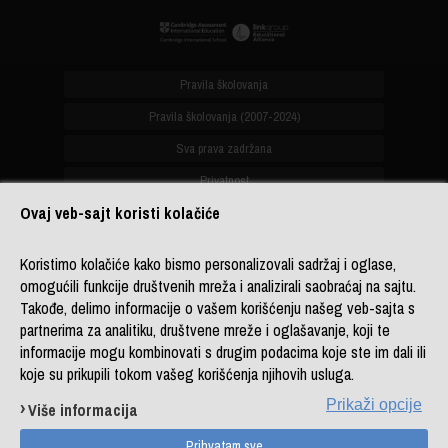
Pravila školovanja
Pravila školovanja (2007-2024)
Sva prava zadržana
Privatnost
Ovaj veb-sajt koristi kolačiće
office@biznis-akademija.com
Koristimo kolačiće kako bismo personalizovali sadržaj i oglase,
+381 (0)11 4182 114
omogućili funkcije društvenih mreža i analizirali saobraćaj na sajtu.
+381 (0)11 4182 176
Takođe, delimo informacije o vašem korišćenju našeg veb-sajta s
+387 (0)33 902 961
partnerima za analitiku, društvene mreže i oglašavanje, koji te
informacije mogu kombinovati s drugim podacima koje ste im dali ili
koje su prikupili tokom vašeg korišćenja njihovih usluga.
Copyright © Business Academy, ogranak
LINK group Professional Education
Prikaži opcije
Više informacija
Powered by
LINK CMS
Sitemap
DL platforma
Kontakt
Prihvatam sve