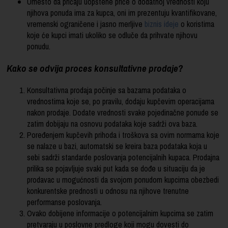
Umesto da pričaju uopštene priče o dodatnoj vrednosti koju
njihova ponuda ima za kupca, oni im prezentuju kvantifikovane,
vremenski ograničene i jasno merljive
biznis ideje
o koristima
koje će kupci imati ukoliko se odluče da prihvate njihovu
ponudu.
Kako se odvija proces konsultativne prodaje?
Konsultativna prodaja počinje sa bazama podataka o
vrednostima koje se, po pravilu, dodaju kupčevim operacijama
nakon prodaje. Dodate vrednosti svake pojedinačne ponude se
zatim dobijaju na osnovu podataka koje sadrži ova baza.
Poređenjem kupčevih prihoda i troškova sa ovim normama koje
se nalaze u bazi, automatski se kreira baza podataka koja u
sebi sadrži standarde poslovanja potencijalnih kupaca. Prodajna
prilika se pojavljuje svaki put kada se dođe u situaciju da je
prodavac u mogućnosti da svojom ponudom kupcima obezbedi
konkurentske prednosti u odnosu na njihove trenutne
performanse poslovanja.
Ovako dobijene informacije o potencijalnim kupcima se zatim
pretvaraju u poslovne predloge koji mogu dovesti do