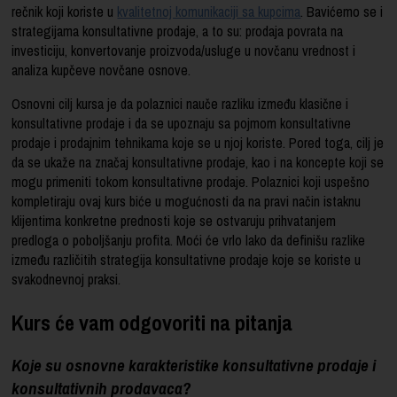
rečnik koji koriste u
kvalitetnoj komunikaciji sa kupcima
. Bavićemo se i
strategijama konsultativne prodaje, a to su: prodaja povrata na
investiciju, konvertovanje proizvoda/usluge u novčanu vrednost i
analiza kupčeve novčane osnove.
Osnovni cilj kursa je da polaznici nauče razliku između klasične i
konsultativne prodaje i da se upoznaju sa pojmom konsultativne
prodaje i prodajnim tehnikama koje se u njoj koriste. Pored toga, cilj je
da se ukaže na značaj konsultativne prodaje, kao i na koncepte koji se
mogu primeniti tokom konsultativne prodaje. Polaznici koji uspešno
kompletiraju ovaj kurs biće u mogućnosti da na pravi način istaknu
klijentima konkretne prednosti koje se ostvaruju prihvatanjem
predloga o poboljšanju profita. Moći će vrlo lako da definišu razlike
između različitih strategija konsultativne prodaje koje se koriste u
svakodnevnoj praksi.
Kurs će vam odgovoriti na pitanja
Koje su osnovne karakteristike konsultativne prodaje i
konsultativnih prodavaca?