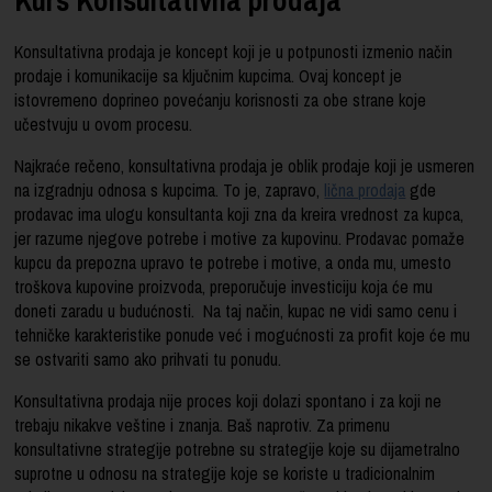
Konsultativna prodaja je koncept koji je u potpunosti izmenio način
prodaje i komunikacije sa ključnim kupcima. Ovaj koncept je
istovremeno doprineo povećanju korisnosti za obe strane koje
učestvuju u ovom procesu.
Najkraće rečeno, konsultativna prodaja je oblik prodaje koji je usmeren
na izgradnju odnosa s kupcima. To je, zapravo,
lična prodaja
gde
prodavac ima ulogu konsultanta koji zna da kreira vrednost za kupca,
jer razume njegove potrebe i motive za kupovinu. Prodavac pomaže
kupcu da prepozna upravo te potrebe i motive, a onda mu, umesto
troškova kupovine proizvoda, preporučuje investiciju koja će mu
doneti zaradu u budućnosti. Na taj način, kupac ne vidi samo cenu i
tehničke karakteristike ponude već i mogućnosti za profit koje će mu
se ostvariti samo ako prihvati tu ponudu.
Konsultativna prodaja nije proces koji dolazi spontano i za koji ne
trebaju nikakve veštine i znanja. Baš naprotiv. Za primenu
konsultativne strategije potrebne su strategije koje su dijametralno
suprotne u odnosu na strategije koje se koriste u tradicionalnim