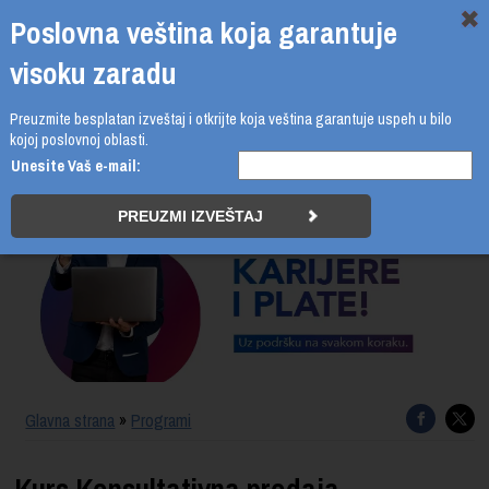
Poslovna veština koja garantuje
visoku zaradu
Preuzmite besplatan izveštaj i otkrijte koja veština garantuje uspeh u bilo
011 4011 210
kojoj poslovnoj oblasti.
Unesite Vaš e-mail:
PROGRAMI
UPIS
ŠTA DOBIJATE
UČENJE NA DALJINU
SERTIFIKACIJA
Glavna strana
»
Programi
O BUSINESS ACADEMY
Kurs Konsultativna prodaja