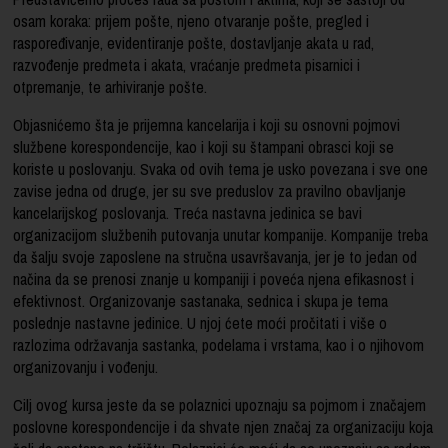
osam koraka: prijem pošte, njeno otvaranje pošte, pregled i
raspoređivanje, evidentiranje pošte, dostavljanje akata u rad,
razvođenje predmeta i akata, vraćanje predmeta pisarnici i
otpremanje, te arhiviranje pošte.
Objasnićemo šta je prijemna kancelarija i koji su osnovni pojmovi
službene korespondencije, kao i koji su štampani obrasci koji se
koriste u poslovanju. Svaka od ovih tema je usko povezana i sve one
zavise jedna od druge, jer su sve preduslov za pravilno obavljanje
kancelarijskog poslovanja. Treća nastavna jedinica se bavi
organizacijom službenih putovanja unutar kompanije. Kompanije treba
da šalju svoje zaposlene na stručna usavršavanja, jer je to jedan od
načina da se prenosi znanje u kompaniji i poveća njena efikasnost i
efektivnost. Organizovanje sastanaka, sednica i skupa je tema
poslednje nastavne jedinice. U njoj ćete moći pročitati i više o
razlozima održavanja sastanka, podelama i vrstama, kao i o njihovom
organizovanju i vođenju.
Cilj ovog kursa jeste da se polaznici upoznaju sa pojmom i značajem
poslovne korespondencije i da shvate njen značaj za organizaciju koja