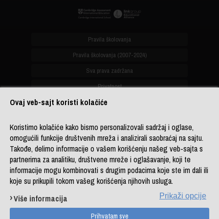
Pravila školovanja
Pravila školovanja (2007-2024)
Sva prava zadržana
Privatnost
Ovaj veb-sajt koristi kolačiće
office@biznis-akademija.com
Koristimo kolačiće kako bismo personalizovali sadržaj i oglase,
+381 (0)11 4182 114
omogućili funkcije društvenih mreža i analizirali saobraćaj na sajtu.
+381 (0)11 4182 176
Takođe, delimo informacije o vašem korišćenju našeg veb-sajta s
+387 (0)33 902 961
partnerima za analitiku, društvene mreže i oglašavanje, koji te
informacije mogu kombinovati s drugim podacima koje ste im dali ili
koje su prikupili tokom vašeg korišćenja njihovih usluga.
Copyright © Business Academy, ogranak
LINK group Professional Education
Prikaži opcije
Više informacija
Powered by
LINK CMS
Sitemap
DL platforma
Kontakt
Prihvatam sve