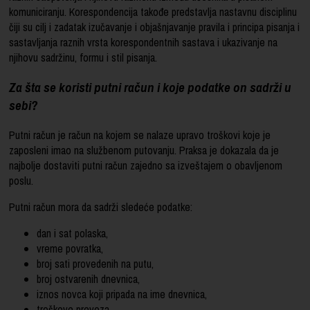
komuniciranju. Korespondencija takođe predstavlja nastavnu disciplinu
čiji su cilj i zadatak izučavanje i objašnjavanje pravila i principa pisanja i
sastavljanja raznih vrsta korespondentnih sastava i ukazivanje na
njihovu sadržinu, formu i stil pisanja.
Za šta se koristi putni račun i koje podatke on sadrži u
sebi?
Putni račun je račun na kojem se nalaze upravo troškovi koje je
zaposleni imao na službenom putovanju. Praksa je dokazala da je
najbolje dostaviti putni račun zajedno sa izveštajem o obavljenom
poslu.
Putni račun mora da sadrži sledeće podatke:
dan i sat polaska,
vreme povratka,
broj sati provedenih na putu,
broj ostvarenih dnevnica,
iznos novca koji pripada na ime dnevnica,
troškove prevoza.