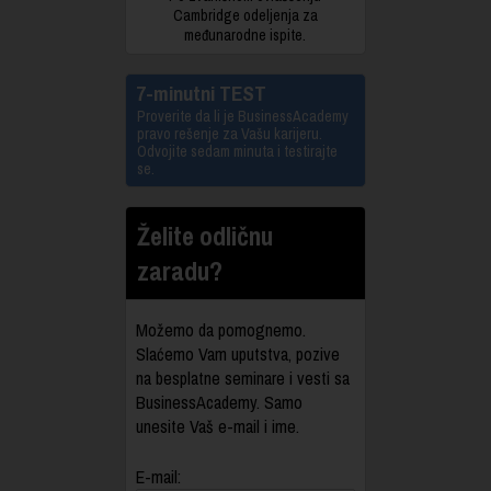
Cambridge odeljenja za
međunarodne ispite.
7-minutni TEST
Proverite da li je BusinessAcademy
pravo rešenje za Vašu karijeru.
Odvojite sedam minuta i testirajte
se.
Želite odličnu
zaradu?
Možemo da pomognemo.
Slaćemo Vam uputstva, pozive
na besplatne seminare i vesti sa
BusinessAcademy. Samo
unesite Vaš e-mail i ime.
E-mail: