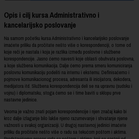
Opis i cilj kursa Administrativno i
kancelarijsko poslovanje
Na samom početku kursa Administrativno i kancelarijsko poslovanje
imaćete priliku da pročitate nešto više o korespondenciji, o tome od
koje reči je nastala i koja je razlika između poslovne i službene
korespondencije. Jasno ćemo navesti koje oblasti obuhvata poslovna,
a koje službena komunikacija. Dalje ćemo prema smeru komuniciranja
poslovnu komunikaciju podeliti na internu i eksternu. Definisaćemo i
pojmove komunikacionog procesa, adresanta ili inicijatora, dekodera,
medijatora itd. Službena korespondencija deli se na upravnu (sudsku i
vojnu) i diplomatsku, stoga ćemo se i time baviti u sklopu prve
nastavne jedinice.
Veoma je važno znati pojam korespondencije i njen značaj kako bi
kroz dalje izlaganje bilo lakše njeno razumevanje i shvatanje njene
važnosti u svakoj organizaciji. U drugoj nastavnoj jedinici imaćete
priliku da pročitate nešto više o radu sa tekućom poštom i aktima.
Predstavićemo proces rada sa poštom i aktima, koji se sastoji od