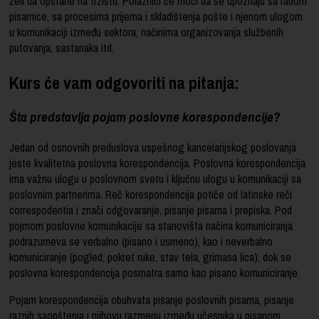
želi da opstane na tržištu. Polaznici će moći da se upoznaju sa radom
pisarnice, sa procesima prijema i skladištenja pošte i njenom ulogom
u komunikaciji između sektora, načinima organizovanja službenih
putovanja, sastanaka itd.
Kurs će vam odgovoriti na pitanja:
Šta predstavlja pojam poslovne korespondencije?
Jedan od osnovnih preduslova uspešnog kancelarijskog poslovanja
jeste kvalitetna poslovna korespondencija. Poslovna korespondencija
ima važnu ulogu u poslovnom svetu i ključnu ulogu u komunikaciji sa
poslovnim partnerima. Reč korespondencija potiče od latinske reči
correspodentia i znači odgovaranje, pisanje pisama i prepiska. Pod
pojmom poslovne komunikacije sa stanovišta načina komuniciranja
podrazumeva se verbalno (pisano i usmeno), kao i neverbalno
komuniciranje (pogled, pokret ruke, stav tela, grimasa lica), dok se
poslovna korespondencija posmatra samo kao pisano komuniciranje.
Pojam korespondencija obuhvata pisanje poslovnih pisama, pisanje
raznih saopštenja i njihovu razmenu između učesnika u pisanom