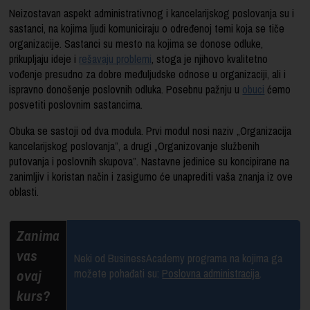
Neizostavan aspekt administrativnog i kancelarijskog poslovanja su i
sastanci, na kojima ljudi komuniciraju o određenoj temi koja se tiče
organizacije. Sastanci su mesto na kojima se donose odluke,
prikupljaju ideje i
rešavaju problemi
, stoga je njihovo kvalitetno
vođenje presudno za dobre međuljudske odnose u organizaciji, ali i
ispravno donošenje poslovnih odluka. Posebnu pažnju u
obuci
ćemo
posvetiti poslovnim sastancima.
Obuka se sastoji od dva modula. Prvi modul nosi naziv „Organizacija
kancelarijskog poslovanja”, a drugi „Organizovanje službenih
putovanja i poslovnih skupova”. Nastavne jedinice su koncipirane na
zanimljiv i koristan način i zasigurno će unaprediti vaša znanja iz ove
oblasti.
Zanima
vas
Neki od BusinessAcademy programa na kojima ga
ovaj
možete pohađati su:
Poslovna administracija
.
kurs?