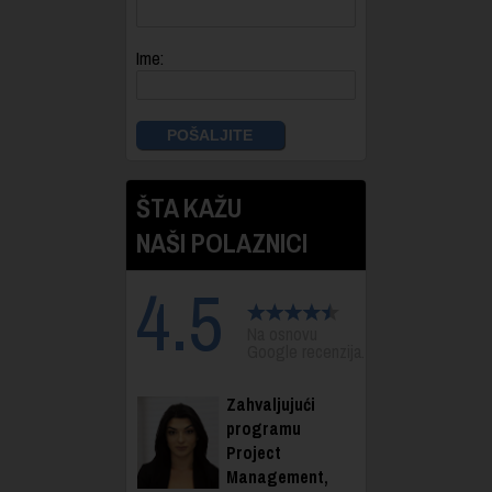
Ime:
ŠTA KAŽU
NAŠI POLAZNICI
4.5
Na osnovu
Google recenzija.
Zahvaljujući
programu
Project
Management,