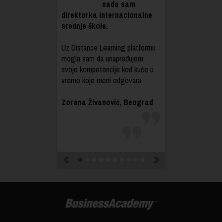
sada sam
direktorka internacionalne
srednje škole.
Uz Distance Learning platformu
mogla sam da unapređujem
svoje kompetencije kod kuće u
vreme koje meni odgovara.
Zorana Živanović, Beograd
Previous
Next