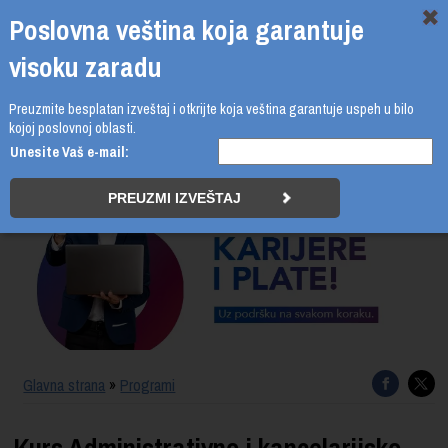
Poslovna veština koja garantuje
visoku zaradu
Preuzmite besplatan izveštaj i otkrijte koja veština garantuje uspeh u bilo
011 4011 210
kojoj poslovnoj oblasti.
Unesite Vaš e-mail:
PROGRAMI
UPIS
ŠTA DOBIJATE
UČENJE NA DALJINU
SERTIFIKACIJA
Glavna strana
»
Programi
O BUSINESS ACADEMY
Kurs Administrativno i kancelarijsko