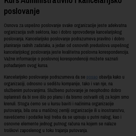
poslovanje
Osnova za uspešno poslovanje svake organizacije jeste adekvatna
organizacija svih sektora, kao i dobro sprovođenje kancelarijskog
poslovanja. Kancelarijsko poslovanje podrazumeva pravilno i dobro
planiranje radnih zadataka, a jedan od osnovnih preduslova uspešnog
kancelarijskog poslovanja jeste kvalitetna poslovna korespondencija.
Važne informacije o poslovnoj korespondenciji možete saznati
pohađanjem ovog kursa.
Kancelarijsko poslovanje podrazumeva da se
posao
obavlja kako u
organizaciji, odnosno u sedištu kompanije, tako i van nje, na
službenim putovanjima. Službeno putovanje je neophodno dobro
isplanirati da bi sve išlo po planu i da bismo ostvarili cilj za kojim smo
krenuli. Stoga ćemo se u kursu baviti i načinima organizacije
putovanja, bila ona u matičnoj zemlji organizacije ili u inostranstvu,
navešćemo i podatke koji treba da se upisuju u putni nalog, kao i
osnovne elemente jednog putnog računa na kojem se nalaze
troškovi zaposlenog u toku trajanja putovanja.