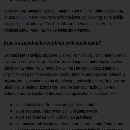
Iznos putnog računa može biti manji ili veći od prethodno isplaćenog
iznosa
novca
. Nakon sabiranja svih troškova, od ukupnog zbira odbija
se primljena akontacija. Višak akontacije se vraća, a ukoliko je
primljeni iznos manji, razlika se isplaćuje naknadno.
Koje su zajedničke osobine svih sastanaka?
Sastanci predstavljaju skupove ljudi koji komuniciraju o određenoj temi
koja se tiče organizacije. Kvalitetno vođenje sastanka ima presudan
uticaj na razmenu ideja među članovima i na njenu buduću primenu.
Organizovanje i održavanje sastanaka utiče na međuljudske odnose u
organizaciji, a samim tim i na donošenje poslovnih odluka, koje potom
utiču i na uspešnost kompanije. Iako se sastanci razlikuju po vrsti i
veličini, postoje karakteristike koje su zajedničke za sve sastanke:
za sastanak su potrebne najmanje dve osobe;
svaki sastanak imaju svoju svrhu organizovanja;
svaki sastanak se vodi u skladu sa pravilima;
sastanci se održavaju na određenom mestu u određeno vreme;
učesnici se unapred pozivaju na sastanak kako bi se na vreme