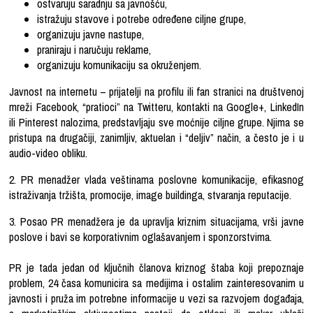
ostvaruju saradnju sa javnošću,
istražuju stavove i potrebe određene ciljne grupe,
organizuju javne nastupe,
praniraju i naručuju reklame,
organizuju komunikaciju sa okruženjem.
Javnost na internetu – prijatelji na profilu ili fan stranici na društvenoj
mreži Facebook, “pratioci” na Twitteru, kontakti na Google+, LinkedIn
ili Pinterest nalozima, predstavljaju sve moćnije ciljne grupe. Njima se
pristupa na drugačiji, zanimljiv, aktuelan i “deljiv” način, a često je i u
audio-video obliku.
2. PR menadžer vlada veštinama poslovne komunikacije, efikasnog
istraživanja tržišta, promocije, image buildinga, stvaranja reputacije.
3. Posao
PR menadžera je da upravlja kriznim situacijama
, vrši javne
poslove i bavi se korporativnim oglašavanjem i sponzorstvima.
PR je tada jedan od ključnih članova kriznog štaba koji prepoznaje
problem, 24 časa komunicira sa medijima i ostalim zainteresovanim u
javnosti i pruža im potrebne informacije u vezi sa razvojem događaja,