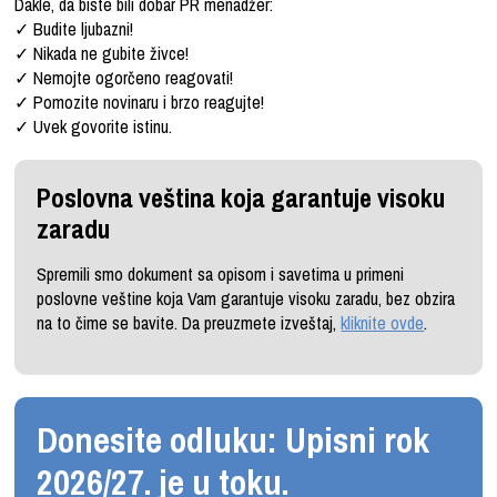
Dakle, da biste bili dobar PR menadžer:
✓
Budite ljubazni!
✓
Nikada ne gubite živce!
✓
Nemojte ogorčeno reagovati!
✓
Pomozite novinaru i brzo reagujte!
✓
Uvek govorite istinu.
Poslovna veština koja garantuje visoku
zaradu
Spremili smo dokument sa opisom i savetima u primeni
poslovne veštine koja Vam garantuje visoku zaradu, bez obzira
na to čime se bavite. Da preuzmete izveštaj,
kliknite ovde
.
Donesite odluku: Upisni rok
2026/27. je u toku.