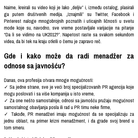
Naime, kreirali su video koji je lako „deljiv” i, između ostalog, plasirali
ga putem društvenih medija. „Iznajmili” su Twitter, Facebook i
Pinterest naloge mnogobrojnih poznatih i uticajnih ličnosti u svetu
mode koje su, navodno, sve vreme postavljale varijacije na pitanje
“Da li se vidimo na UK2012?”. Napetost raste sa svakom sekundom
videa, da bi tek na kraju otkrili o čemu je zapravo reč.
Gde i kako može da radi menadžer za
odnose sa javnošću?
Danas, ova profesija otvara mnoge mogućnosti:
✓ Sa jedne strane, sve je veći broj specijalizovanih PR agencija koje
mogu poslovati i sa više kompanija u isto vreme,
✓ Za one nešto samostalnije, odnosi sa javnošću pružaju mogućnost
samostalnog obavljanja posla ili rad u PR timu neke firme,
✓ Takođe, PR menadžeri imaju mogućnost da se specijalizuju za
jednu oblast, na primer krizni menadžment, i da grade svoj brend u
tom smeru.