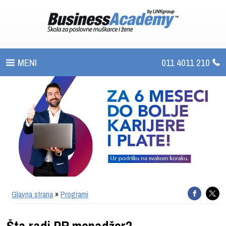
011 4011 210
PROGRAMI
UPIS
ŠTA DOBIJATE
UČENJE NA DALJINU
SERTIFIKACIJA
Glavna strana
»
Programi
O BUSINESS ACADEMY
Šta radi PR menadžer?