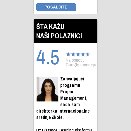
ŠTA KAŽU
NAŠI POLAZNICI
4.5
Na osnovu
Google recenzija.
Zahvaljujući
programu
Project
Management,
sada sam
direktorka internacionalne
srednje škole.
Uz Distance Learning platformu