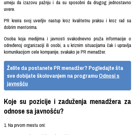
umeju da izazovu pažnju i da su sposobni da drugog jednostavno
uvere.
PR kreira svoj uverljiv nastup kroz kvalitetnu praksu i kroz rad sa
dobrim mentorima.
Osoba koja medijima i javnosti svakodnevno pruža informacije o
određenoj organizaciji ili osobi, a u kriznim situacijama čak i upravlja
komunikacijom cele kompanije, svakako je PR menadžer.
Želite da postanete PR menadžer? Pogledajte šta
sve dobijate školovanjem na programu
Odnosi s
javnošću
Koje su pozicije i zaduženja menadžera za
odnose sa javnošću?
1. Na prvom mestu oni: