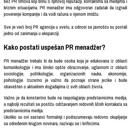
bez PR timova koji brinu o njihovoj reputaciji, kontaktima sa medijima i
kriznim situacijama. PR menadžer ima odgovoran zadatak da izgradi
poverenje kompanije i da vodi računa o njenom imidžu.
Sve je veći broj PR agencija u svetu, a odnosi sa javnošću su postali
jedno od zanimanja u ekspanziji.
Kako postati uspešan PR menadžer?
PR menadžer trebalo bi da bude osoba koja je edukovana iz oblasti
komunikologije i ima široko opšte obrazovanje, uglavnom iz oblasti
sociologije, politikologije, organizacionih nauka, ekonomije,
psihologije. Izuzetno je važno da poznaje strane jezike i bude
obavešten o aktuelnim događajima iz svih oblasti života.
Važno je da konstantno bude na raspolaganju predstavnicima medija,
a najbolji rezultati se postižu održavanjem redovnih ličnih kontakata sa
predstavnicima medija.
Ukoliko su ovi sastanci formalniji i podrazumevaju redovno okupljanje
sa određenim krugom novinara, nazivaju se i brifinzima.