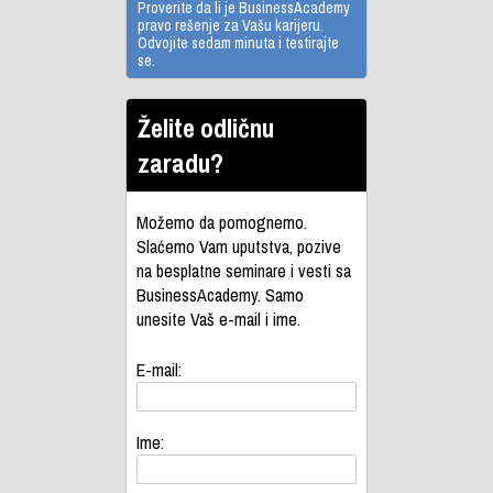
Proverite da li je BusinessAcademy
pravo rešenje za Vašu karijeru.
Odvojite sedam minuta i testirajte
se.
Želite odličnu
zaradu?
Možemo da pomognemo.
Slaćemo Vam uputstva, pozive
na besplatne seminare i vesti sa
BusinessAcademy. Samo
unesite Vaš e-mail i ime.
E-mail:
Ime: