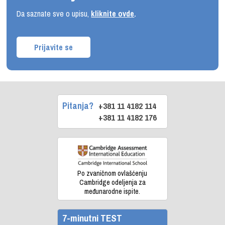
Da saznate sve o upisu,
kliknite ovde
.
Prijavite se
Pitanja?
+381 11 4182 114
+381 11 4182 176
Po zvaničnom ovlašćenju
Cambridge odeljenja za
međunarodne ispite.
7-minutni TEST