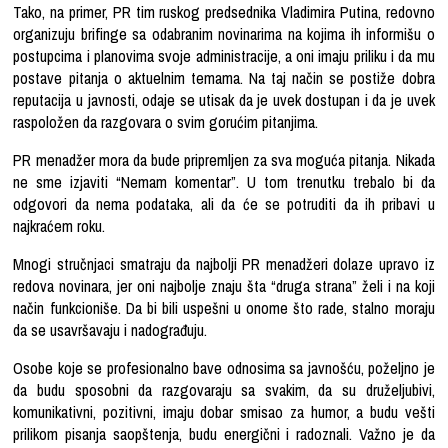
Tako, na primer, PR tim ruskog predsednika Vladimira Putina, redovno
organizuju brifinge sa odabranim novinarima na kojima ih informišu o
postupcima i planovima svoje administracije, a oni imaju priliku i da mu
postave pitanja o aktuelnim temama. Na taj način se postiže dobra
reputacija u javnosti, odaje se utisak da je uvek dostupan i da je uvek
raspoložen da razgovara o svim gorućim pitanjima.
PR menadžer mora da bude pripremljen za sva moguća pitanja. Nikada
ne sme izjaviti “Nemam komentar”. U tom trenutku trebalo bi da
odgovori da nema podataka, ali da će se potruditi da ih pribavi u
najkraćem roku.
Mnogi stručnjaci smatraju da
najbolji PR menadžeri
dolaze upravo iz
redova novinara, jer oni najbolje znaju šta “druga strana” želi i na koji
način funkcioniše. Da bi bili uspešni u onome što rade, stalno moraju
da se usavršavaju i nadograđuju.
Osobe koje se profesionalno bave odnosima sa javnošću, poželjno je
da budu sposobni da razgovaraju sa svakim, da su druželjubivi,
komunikativni, pozitivni, imaju dobar smisao za humor,
a budu vešti
prilikom
pisanja saopštenja
,
budu energični i radoznali. Važno je da