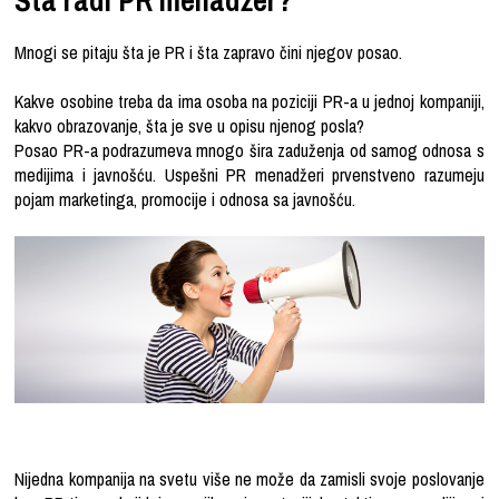
Mnogi se pitaju šta je PR i šta zapravo čini njegov posao.
Kakve osobine treba da ima osoba na poziciji PR-a u jednoj kompaniji,
kakvo obrazovanje, šta je sve u opisu njenog posla?
Posao PR-a podrazumeva mnogo šira zaduženja od samog odnosa s
medijima i javnošću. Uspešni PR menadžeri prvenstveno razumeju
pojam marketinga, promocije i odnosa sa javnošću.
Nijedna kompanija na svetu više ne može da zamisli svoje poslovanje