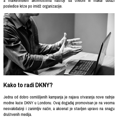
a marketinškim aktivnostima nastoji da otkloni ili makar ublaži
posledice krize po imidž organizacije.
Kako to radi DKNY?
Jedna od dobro osmišljenih kampanja je najava otvaranja nove radnje
modne kuće DKNY u Londonu. Ovaj događaj promovisan je na veoma
nesvakidašnji i zanimljiv način, a akcenat je stavljen upravo na snagu
društvenih medija.