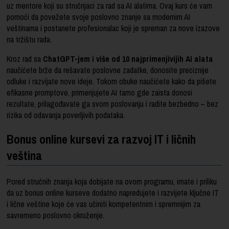
uz mentore koji su stručnjaci za rad sa AI alatima. Ovaj kurs će vam
pomoći da povežete svoje poslovno znanje sa modernim AI
veštinama i postanete profesionalac koji je spreman za nove izazove
na tržištu rada.
Kroz rad sa
ChatGPT-jem i više od 10 najprimenjivijih AI alata
naučićete brže da rešavate poslovne zadatke, donosite preciznije
odluke i razvijate nove ideje. Tokom obuke naučićete kako da pišete
efikasne promptove, primenjujete AI tamo gde zaista donosi
rezultate, prilagođavate ga svom poslovanju i radite bezbedno – bez
rizika od odavanja poverljivih podataka.
Bonus online kursevi za razvoj IT i ličnih
veština
Pored stručnih znanja koja dobijate na ovom programu, imate i priliku
da uz bonus online kurseve dodatno napredujete i razvijete ključne IT
i lične veštine koje će vas učiniti kompetentnim i spremnijim za
savremeno poslovno okruženje.