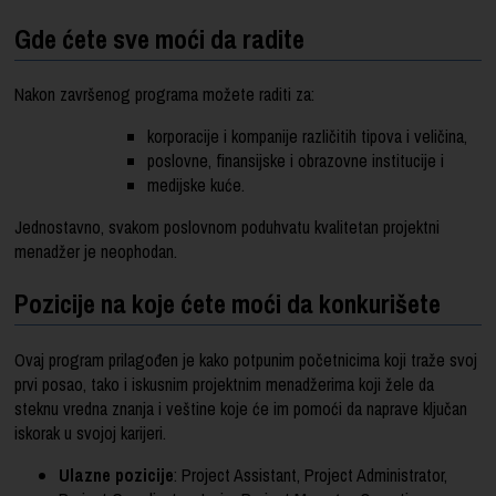
Gde ćete sve moći da radite
Nakon završenog programa možete raditi za:
korporacije i kompanije različitih tipova i veličina,
poslovne, finansijske i obrazovne institucije i
medijske kuće.
Jednostavno, svakom poslovnom poduhvatu kvalitetan projektni
menadžer je neophodan.
Pozicije na koje ćete moći da konkurišete
Ovaj program prilagođen je kako potpunim početnicima koji traže svoj
prvi posao, tako i iskusnim projektnim menadžerima koji žele da
steknu vredna znanja i veštine koje će im pomoći da naprave ključan
iskorak u svojoj karijeri.
Ulazne pozicije
: Project Assistant, Project Administrator,