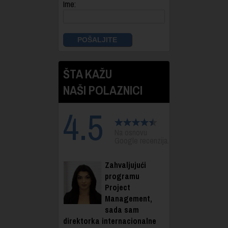
Ime:
ŠTA KAŽU
NAŠI POLAZNICI
4.5
Na osnovu
Google recenzija.
Zahvaljujući
programu
Project
Management,
sada sam
direktorka internacionalne