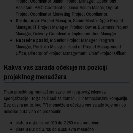
Project Coordinator, Junior Project Manager, Operations
Assistant, PMO Coordinator, Junior Scrum Master, Digital
Project Coordinator, Marketing Project Coordinator.
Srednji nivo
: Project Manager, Scrum Master, Agile Project
Manager, IT Project Manager, Product Owner, Business Project
Manager, Delivery Coordinator, Implementation Manager.
Napredne pozicije
: Senior Project Manager, Program
Manager, Portfolio Manager, Head of Project Management
Office, Director of Project Management, Chief Project Officer.
Kakva vas zarada očekuje na poziciji
projektnog menadžera
Plata projektnog menadžera zavisi od njegovog iskustva,
specijalizacije i toga da li radi za domaću ili internacionalnu kompaniju.
Bez obzira na to, kao PR menadžera očekuju vas zarade koje su i do
nekoliko puta više od prosečnih:
plate u regionu: od 910 do 2.280 evra mesečno,
plate u EU: od 3.700 do 8.300 evra mesečno.