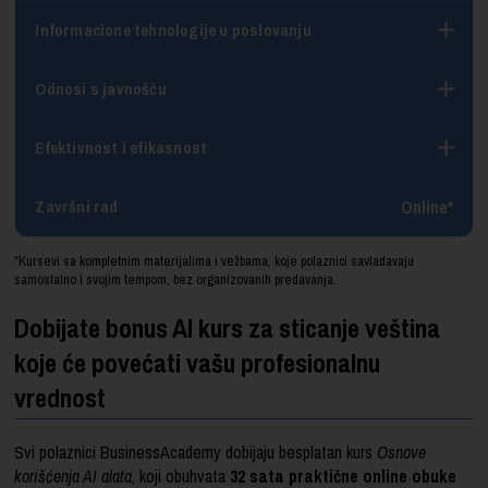
Informacione tehnologije u poslovanju
Odnosi s javnošću
Efektivnost i efikasnost
Online*
Završni rad
*Kursevi sa kompletnim materijalima i vežbama, koje polaznici savladavaju
samostalno i svojim tempom, bez organizovanih predavanja.
Dobijate bonus AI kurs za sticanje veština
koje će povećati vašu profesionalnu
vrednost
Svi polaznici BusinessAcademy dobijaju besplatan kurs
Osnove
korišćenja AI alata
, koji obuhvata
32 sata praktične online obuke