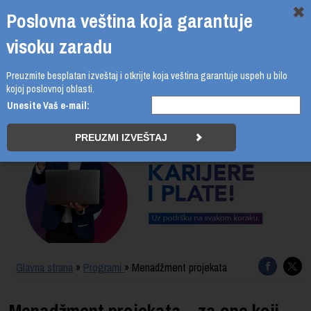
Poslovna veština koja garantuje
visoku zaradu
Preuzmite besplatan izveštaj i otkrijte koja veština garantuje uspeh u bilo
011 4011 210
kojoj poslovnoj oblasti.
Unesite Vaš e-mail:
PROGRAMI
UPIS
ŠTA DOBIJATE
UČENJE NA DALJINU
SERTIFIKACIJA
Glavna strana
»
Programi
» Menadžment projekata
O BUSINESS ACADEMY
Menadžment projekata – za one koji