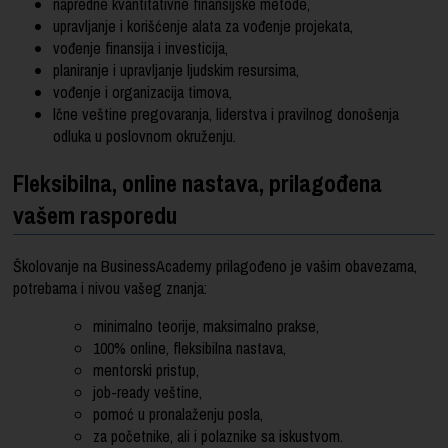
napredne kvantitativne finansijske metode,
upravljanje i korišćenje alata za vođenje projekata,
vođenje finansija i investicija,
planiranje i upravljanje ljudskim resursima,
vođenje i organizacija timova,
lčne veštine pregovaranja, liderstva i pravilnog donošenja
odluka u poslovnom okruženju.
Fleksibilna, online nastava, prilagođena
vašem rasporedu
Školovanje na BusinessAcademy prilagođeno je vašim obavezama,
potrebama i nivou vašeg znanja:
minimalno teorije, maksimalno prakse,
100% online, fleksibilna nastava,
mentorski pristup,
job-ready veštine,
pomoć u pronalaženju posla,
za početnike, ali i polaznike sa iskustvom.