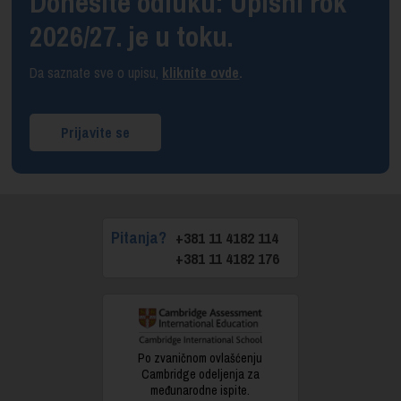
Donesite odluku: Upisni rok
2026/27. je u toku.
Da saznate sve o upisu,
kliknite ovde
.
Prijavite se
Pitanja?
+381 11 4182 114
+381 11 4182 176
Po zvaničnom ovlašćenju
Cambridge odeljenja za
međunarodne ispite.