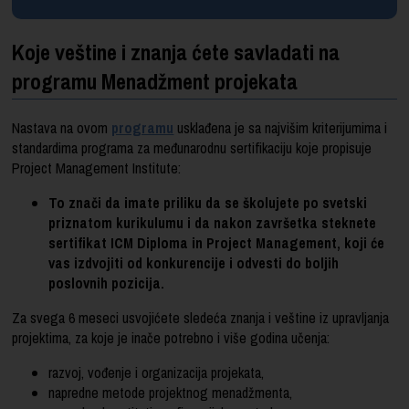
Koje veštine i znanja ćete savladati na
programu Menadžment projekata
Nastava na ovom
programu
usklađena je sa najvišim kriterijumima i
standardima programa za međunarodnu sertifikaciju koje propisuje
Project Management Institute:
To znači da imate priliku da se školujete po svetski
priznatom kurikulumu i da nakon završetka steknete
sertifikat ICM Diploma in Project Management, koji će
vas izdvojiti od konkurencije i odvesti do boljih
poslovnih pozicija.
Za svega 6 meseci usvojićete sledeća znanja i veštine iz upravljanja
projektima, za koje je inače potrebno i više godina učenja:
razvoj, vođenje i organizacija projekata,
napredne metode projektnog menadžmenta,