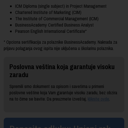
ICM Diploma (single subject) in Project Management
Chartered Institute of Marketing (CIM)
The Institute of Commercial Management (ICM)
BusinessAcademy Certified Business Analyst
Pearson English International Certificate*
* Opciona sertifikacija za polaznike BusinessAcademy. Naknada za
prijavu polaganja ovog ispita nije uključena u školarinu polaznika.
Poslovna veština koja garantuje visoku
zaradu
Spremili smo dokument sa opisom i savetima u primeni
poslovne veštine koja Vam garantuje visoku zaradu, bez obzira
na to čime se bavite. Da preuzmete izveštaj,
kliknite ovde
.