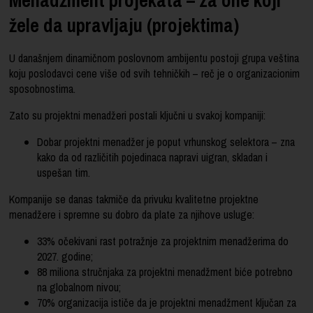
žele da upravljaju (projektima)
U današnjem dinamičnom poslovnom ambijentu postoji grupa veština
koju poslodavci cene više od svih tehničkih – reč je o organizacionim
sposobnostima.
Zato su projektni menadžeri postali ključni u svakoj kompaniji:
Dobar projektni menadžer je poput vrhunskog selektora – zna
kako da od različitih pojedinaca napravi uigran, skladan i
uspešan tim.
Kompanije se danas takmiče da privuku kvalitetne projektne
menadžere i spremne su dobro da plate za njihove usluge:
33% očekivani rast potražnje za projektnim menadžerima do
2027. godine;
88 miliona stručnjaka za projektni menadžment biće potrebno
na globalnom nivou;
70% organizacija ističe da je projektni menadžment ključan za