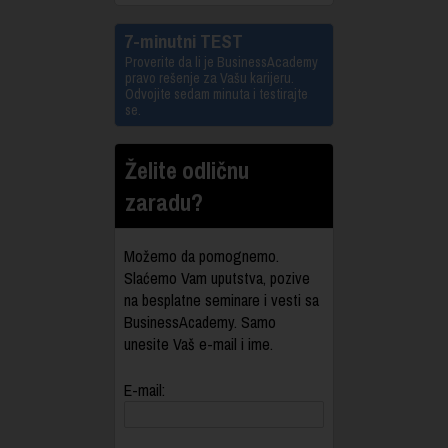
7-minutni TEST
Proverite da li je BusinessAcademy
pravo rešenje za Vašu karijeru.
Odvojite sedam minuta i testirajte
se.
Želite odličnu
zaradu?
Možemo da pomognemo.
Slaćemo Vam uputstva, pozive
na besplatne seminare i vesti sa
BusinessAcademy. Samo
unesite Vaš e-mail i ime.
E-mail: