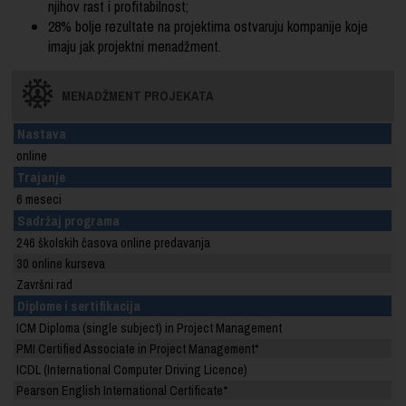
njihov rast i profitabilnost;
28% bolje rezultate na projektima ostvaruju kompanije koje
imaju jak projektni menadžment.
MENADŽMENT PROJEKATA
Nastava
online
Trajanje
6 meseci
Sadržaj programa
246 školskih časova online predavanja
30 online kurseva
Završni rad
Diplome i sertifikacija
ICM Diploma (single subject) in Project Management
PMI Certified Associate in Project Management
*
ICDL (International Computer Driving Licence)
Pearson English International Certificate
*