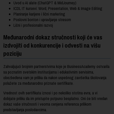
Uvod u AI alate (ChatGPT & MidJourney)
ICDL IT kursevi: Word, Presentation, Web & Image Editing
Planiranje karijere i lični marketing
Poslovni bonton i upravljanje stresom
Lični i profesionalni razvoj
Međunarodni dokaz stručnosti koji će vas
izdvojiti od konkurencije i odvesti na višu
poziciju
Zahvaljujući brojnim partnerstvima koje je BusinessAcademy ostvarila
sa poznatim svetskim institucijama i edukativnim servisima,
obezbeđena vam je prilika da nakon uspešnog završetka školovanja
polažete za međunarodno priznate sertifikate.
Vrednost ovih sertifikata iznosi i po nekoliko stotina evra, a vi
dobijate priliku da im pristupite potpuno besplatno. Oni će biti vredan
dokaz vaše stručnosti i veoma cenjena referenca prilikom
predstavljanja poslodavcima.