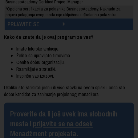
BusinessAcademy Certified Project Manager
*Opciona sertifikacija za polaznike BusinessAcademy. Naknada za
prijavu polaganja ovog ispita nije uključena u školarinu polaznika.
PRIJAVITE SE
Kako da znate da je ovaj program za vas?
Imate liderske ambicije.
Želite da upravljate timovima.
Cenite dobru organizaciju.
Razmišljate strateški.
Inspirišu vas izazovi.
Ukoliko ste štriklirali jednu ili više stavki na ovom spisku, onda ste
dobar kandidat za zanimanje projektnog menadžera.
Proverite da li još uvek ima slobodnih
mesta i
prijavite se na odsek
Menadžment projekata
.