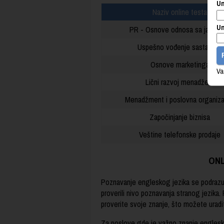
Un
Naziv online testa
Un
PR - Osnove odnosa sa javnoš
Uspešno vođenje sastanaka
Osnove marketinga
Va
Lični razvoj menadžera
Menadžment i poslovna organiza
Započinjanje biznisa
Veštine telefonske prodaje
ONL
Poznavanje engleskog jezika se podrazu
proverili nivo poznavanja stranog jezika.
proverite svoje znanje, što možete uradi
Za poslove gde je važno znanje englesko