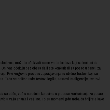
slodavca, možete očekivati razne vrste testova koji su kreirani da
 Oni vas očekuju bez obzira da li ste konkurisali za posao u banci, za
iciju. Prvi krugovi u procesu zapošljavanja su obično testovi koji se
a. Tada se obično rade testovi logike, testovi inteligencije, testovi
 da se utiče, već u narednim koracima u procesu konkurisanja za posao
vid u vaša znanja i veštine. To su momenti gde treba da briljirate kako