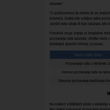
računaru”.
To podrazumeva da umete da se snalazite
interneta. Svaka iole ozbiljna radna pozi
završili neku obuku ili kurs računara, bilo
Proverite svoje znanje uz besplatne test
poznavanja rada računara. Ukoliko niste 
dočekajte spremni intervju za posao.
Naziv online testa
Poznavanje rada u Windows 1
Osnove poznavanja rada na raču
Osnovno poznavanje korišćenja Int
M
Na svakom ozbiljnijem poslu u današnje v
Bez makar osnovnog poznavanja programa