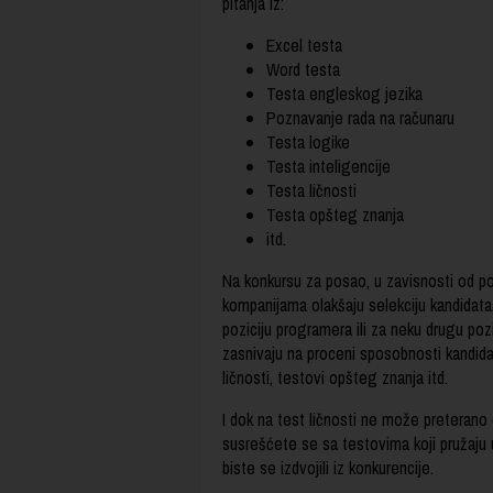
pitanja iz:
Excel testa
Word testa
Testa engleskog jezika
Poznavanje rada na računaru
Testa logike
Testa inteligencije
Testa ličnosti
Testa opšteg znanja
itd.
Na konkursu za posao, u zavisnosti od po
kompanijama olakšaju selekciju kandidata.
poziciju programera ili za neku drugu poz
zasnivaju na proceni sposobnosti kandidat
ličnosti, testovi opšteg znanja itd.
I dok na test ličnosti ne može preterano
susrešćete se sa testovima koji pružaju u
biste se izdvojili iz konkurencije.