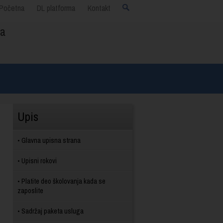
Početna
DL platforma
Kontakt
ja
Upis
Glavna upisna strana
Upisni rokovi
Platite deo školovanja kada se
zaposlite
Sadržaj paketa usluga