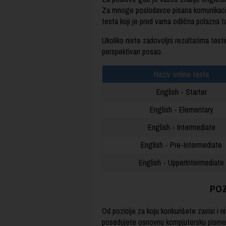
Za mnoge poslodavce pisana komunikacija
testa koji je pred vama odlična polazna 
Ukoliko niste zadovoljni rezultatima tes
perspektivan posao.
Naziv online testa
English - Starter
English - Elementary
English - Intermediate
English - Pre-Intermediate
English - UpperIntermediate
POZ
Od pozicije za koju konkurišete zavisi i
posedujete osnovnu kompjutersku pismen