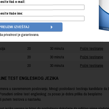
esite Vaš e-mail:
Br. pitanja
Vreme za rad
Pokretanje
esite Vaše ime:
ću
20
30 minuta
Počni testiranje
20
30 minuta
Počni testiranje
20
30 minuta
Počni testiranje
ša privatnost je garantovana.
20
30 minuta
Počni testiranje
cija
20
30 minuta
Počni testiranje
20
30 minuta
Počni testiranje
20
30 minuta
Počni testiranje
INE TEST ENGLESKOG JEZIKA
meva u savremenom poslovanju. Mnogi poslodavci testiraju kandidate da b
 Ponuđeni online test engleskog za posao je dobra prilika da besplatno
ti putem testova u nastavku.
g jezika veoma je bitno da poslodavcu dokažete da odlično njime vladate