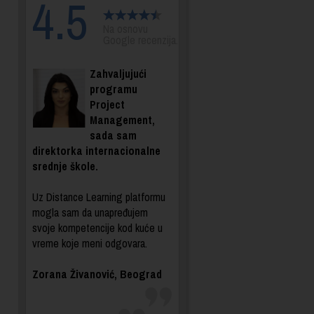
4.5
Na osnovu
Google recenzija.
Zahvaljujući
programu
Project
Management,
sada sam
direktorka internacionalne
srednje škole.
Uz Distance Learning platformu
mogla sam da unapređujem
svoje kompetencije kod kuće u
vreme koje meni odgovara.
Zorana Živanović, Beograd