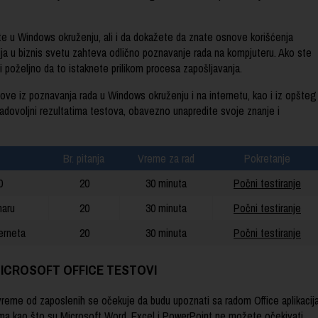
 u Windows okruženju, ali i da dokažete da znate osnove korišćenja
cija u biznis svetu zahteva odlično poznavanje rada na kompjuteru. Ako ste
 bi poželjno da to istaknete prilikom procesa zapošljavanja.
ove iz poznavanja rada u Windows okruženju i na internetu, kao i iz opšteg
zadovoljni rezultatima testova, obavezno unapredite svoje znanje i
Br. pitanja
Vreme za rad
Pokretanje
0
20
30 minuta
Počni testiranje
naru
20
30 minuta
Počni testiranje
erneta
20
30 minuta
Počni testiranje
ICROSOFT OFFICE TESTOVI
reme od zaposlenih se očekuje da budu upoznati sa radom Office aplikacija
 kao što su Microsoft Word, Excel i PowerPoint ne možete očekivati