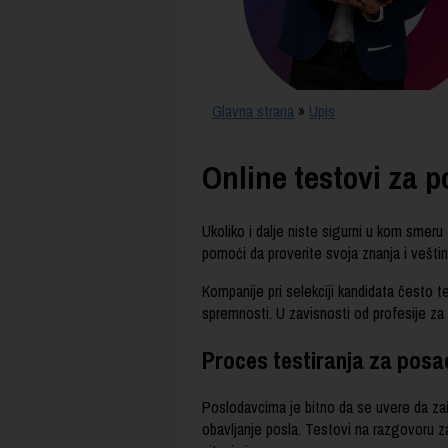
Glavna strana
»
Upis
Online testovi za 
Ukoliko i dalje niste sigurni u kom smeru
pomoći da proverite svoja znanja i veštin
Kompanije pri selekciji kandidata često t
spremnosti. U zavisnosti od profesije za 
Proces testiranja za posa
Poslodavcima je bitno da se uvere da zai
obavljanje posla. Testovi na razgovoru 