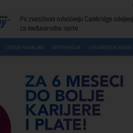
Po zvaničnom ovlašćenju Cambridge odeljen
za međunarodne ispite
UČENJE NA DALJINU
SERTIFIKACIJA
O BUSINESS ACADEMY