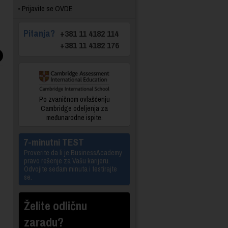
Prijavite se OVDE
Pitanja?
+381 11 4182 114
+381 11 4182 176
Po zvaničnom ovlašćenju
Cambridge odeljenja za
međunarodne ispite.
7-minutni TEST
Proverite da li je BusinessAcademy
pravo rešenje za Vašu karijeru.
Odvojite sedam minuta i testirajte
se.
Želite odličnu
zaradu?