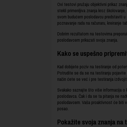
Ovi testovi pružaju objektivni prikaz znan
stekli primenljiva znanja kroz školovanj
svom budućem poslodavcu predstaviti u n
poznavanje rada na računaru, kreiranje ta
Dobrim rezultatom na testovima preporuč
poslodavcem prikazati svoja znanja.
Kako se uspešno pripremi
Kad dobijete poziv na testiranje od pote
Potrudite se da se na testiranju pojavit
način ćete se već i pre testiranja izdvoji
Svakako saznajte što više informacija o 
poslodavca. Čak i da se ta pitanja ne nađ
poslodavcem. Vaša proaktivnost će biti v
posao.
Pokažite svoja znanja na 