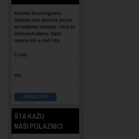
Možemo da pomognemo.
Slaćemo Vam uputstva, pozive
na besplatne seminare i vesti sa
BusinessAcademy. Samo
unesite Vaš e-mail i ime.
E-mail:
Ime:
ŠTA KAŽU
NAŠI POLAZNICI