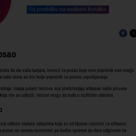
posao
 treba da ide vaša karijera, testovi za posao koje smo pripremili vam mogu
e kako biste se što bolje pripremili za proces zapošljavanja.
estiraju znanja putem testova, koji predstavljaju efikasan način provere
koju ste se odlučili, testovi mogu da budu u različitim oblicima.
o
sta odlično vladate oblastima koje su od ključne važnosti za efikasno
za posao su veoma raznovrsni, pa budite spremni da date odgovore na