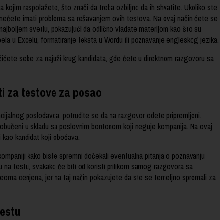
ja kojim raspolažete, što znači da treba ozbiljno da ih shvatite. Ukoliko ste
e, nećete imati problema sa rešavanjem ovih testova. Na ovaj način ćete se
ajboljem svetlu, pokazujući da odlično vladate materijom kao što su
bela u Excelu, formatiranje teksta u Wordu ili poznavanje engleskog jezika.
ićete sebe za najuži krug kandidata, gde ćete u direktnom razgovoru sa
ti za testove za posao
ncijalnog poslodavca, potrudite se da na razgovor odete pripremljeni.
e obučeni u skladu sa poslovnim bontonom koji neguje kompanija. Na ovaj
ti kao kandidat koji obećava.
kompaniji kako biste spremni dočekali eventualna pitanja o poznavanju
u na testu, svakako će biti od koristi prilikom samog razgovora sa
eoma cenjena, jer na taj način pokazujete da ste se temeljno spremali za
testu