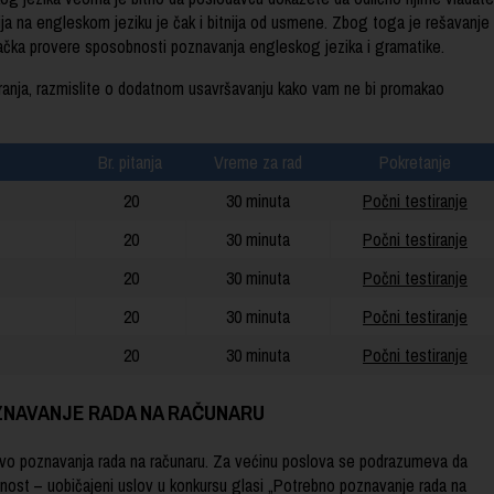
 na engleskom jeziku je čak i bitnija od usmene. Zbog toga je rešavanje
tačka provere sposobnosti poznavanja engleskog jezika i gramatike.
tiranja, razmislite o dodatnom usavršavanju kako vam ne bi promakao
Br. pitanja
Vreme za rad
Pokretanje
20
30 minuta
Počni testiranje
20
30 minuta
Počni testiranje
20
30 minuta
Počni testiranje
20
30 minuta
Počni testiranje
20
30 minuta
Počni testiranje
NAVANJE RADA NA RAČUNARU
 nivo poznavanja rada na računaru. Za većinu poslova se podrazumeva da
ost – uobičajeni uslov u konkursu glasi „Potrebno poznavanje rada na