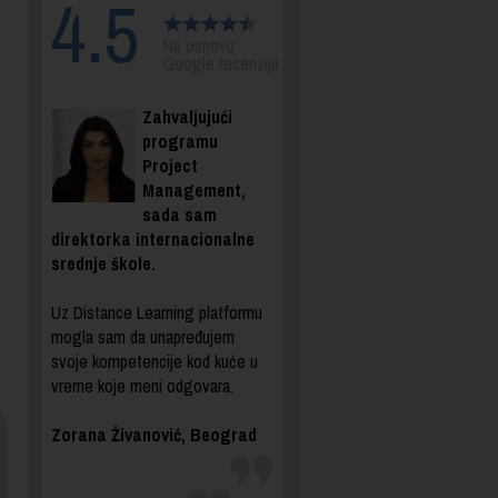
4.5
Na osnovu
Google recenzija.
Zahvaljujući
programu
Project
Management,
sada sam
direktorka internacionalne
srednje škole.
Uz Distance Learning platformu
mogla sam da unapređujem
svoje kompetencije kod kuće u
vreme koje meni odgovara.
Zorana Živanović, Beograd