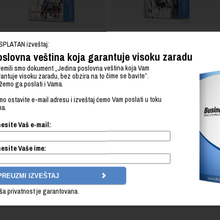
SPLATAN izveštaj:
slovna veština koja garantuje visoku zaradu
emili smo dokument „Jedina poslovna veština koja Vam
antuje visoku zaradu, bez obzira na to čime se bavite”.
emo ga poslati i Vama.
Liderstvo
o ostavite e-mail adresu i izveštaj ćemo Vam poslati u toku
Planiranje i selekcija ljudskih resursa
na.
esite Vaš e-mail:
Upravljanje investicijama
Informacione tehnologije u poslovanju
esite Vaše ime:
Odnosi s javnošću u kriznim situacijama
ša privatnost je garantovana.