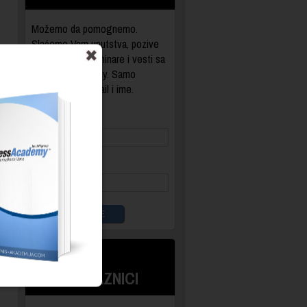
Možemo da pomognemo.
Slaćemo Vam uputstva, pozive
na besplatne seminare i vesti sa
BusinessAcademy. Samo
unesite Vaš e-mail i ime.
E-mail:
Ime:
ŠTA KAŽU
NAŠI POLAZNICI