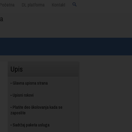
Početna
DL platforma
Kontakt
ja
Upis
Glavna upisna strana
Upisni rokovi
Platite deo školovanja kada se
zaposlite
Sadržaj paketa usluga