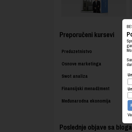
BE
Preporučeni kursevi
Po
Spr
gar
Mož
Preduzetnistvo
Sam
Osnove marketinga
da
Un
Swot analiza
Finansijski menadžment
Un
Međunarodna ekonomija
Va
Poslednje objave sa bloga