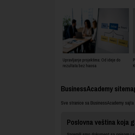
Upravljanje projektima: Od ideje do
P
rezultata bez haosa
K
BusinessAcademy sitema
Sve stranice sa BusinessAcademy sajta
Poslovna veština koja g
Spremili smo dokument sa opisom i sa