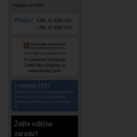
Prijavite se OVDE
Pitanja?
+381 11 4182 114
+381 11 4182 176
Po zvaničnom ovlašćenju
Cambridge odeljenja za
međunarodne ispite.
7-minutni TEST
Proverite da li je BusinessAcademy
pravo rešenje za Vašu karijeru.
Odvojite sedam minuta i testirajte
se.
Želite odličnu
zaradu?