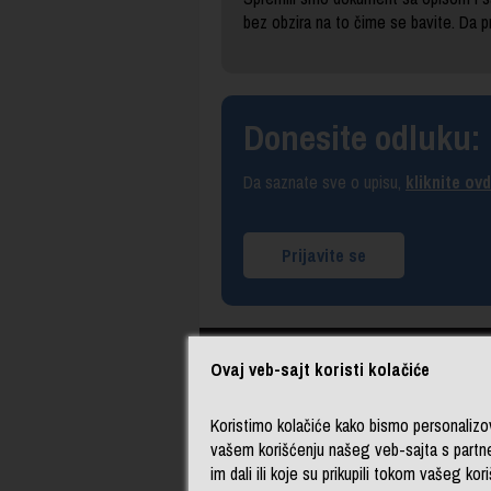
bez obzira na to čime se bavite. Da 
Donesite odluku: U
Da saznate sve o upisu,
kliknite ov
Prijavite se
Ovaj veb-sajt koristi kolačiće
Koristimo kolačiće kako bismo personalizova
vašem korišćenju našeg veb-sajta s partne
fb
ig
tw
yt
im dali ili koje su prikupili tokom vašeg kor