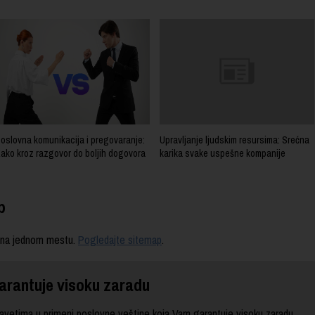
oslovna komunikacija i pregovaranje:
Upravljanje ljudskim resursima: Srećna
ako kroz razgovor do boljih dogovora
karika svake uspešne kompanije
p
 na jednom mestu.
Pogledajte sitemap
.
arantuje visoku zaradu
vetima u primeni poslovne veštine koja Vam garantuje visoku zaradu,