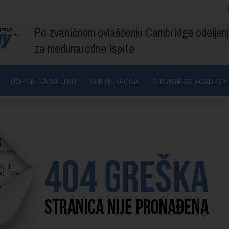
Po zvaničnom ovlašćenju Cambridge odeljen
za međunarodne ispite
UČENJE NA DALJINU
SERTIFIKACIJA
O BUSINESS ACADEMY