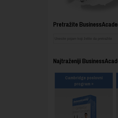
Pretražite BusinessAcade
Najtraženiji BusinessAc
Cambridge poslovni
program »