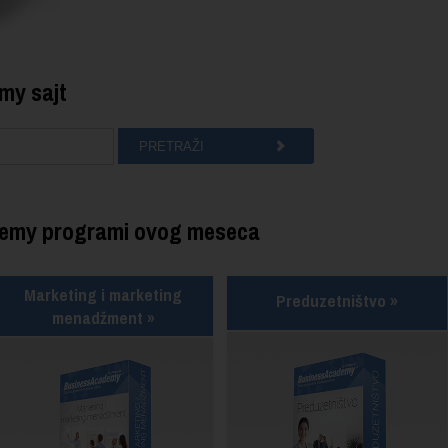
my sajt
ademy programi ovog meseca
Marketing i marketing
Preduzetništvo »
menadžment »