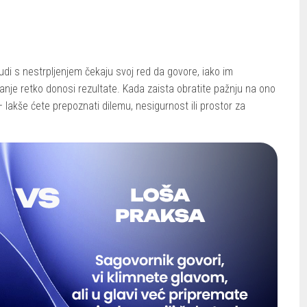
udi s nestrpljenjem čekaju svoj red da govore, iako im
anje retko donosi rezultate. Kada zaista obratite pažnju na ono
– lakše ćete prepoznati dilemu, nesigurnost ili prostor za