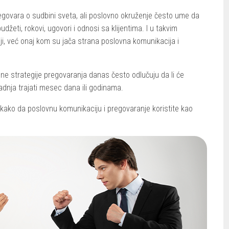
pregovara o sudbini sveta, ali poslovno okruženje često ume da
udžeti, rokovi, ugovori i odnosi sa klijentima. I u takvim
ji, već onaj kom su jača strana poslovna komunikacija i
ne strategije pregovaranja danas često odlučuju da li će
saradnja trajati mesec dana ili godinama.
ako da poslovnu komunikaciju i pregovaranje koristite kao