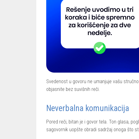
Svedenost u govoru ne umanjuje vašu stručnos
objasnite bez suvišnih reči.
Neverbalna komunikacija
Pored reči, bitan je i govor tela. Ton glasa, po
sagovornik uopšte obradi sadržaj onoga što ste