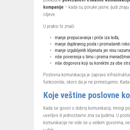
kompanije
– kada su poruke jasne, ljudi znaju
ciljeve.
U praksi to znači:
manje prepucavanja i priče iza leđa,
manje dupliranog posla i promašenih roko
manje izgubljenih klijenata jer nisu razum
više poverenja u timu i prema menadžmen
više dogovora koji su korektni za obe str
Poslovna komunikacija je zapravo infrastruktura
funkcioniše, skoro da je ne primećujemo. Kada 
Koje veštine poslovne k
Kada se govori o dobroj komunikaciji, mnogi po
uverljivo ili jednostavno zna sa ljudima. U pos
komunikacije ne vide se u velikim govorima, v
u dan.