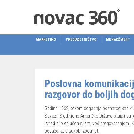
MARKETING
PREDUZETNIŠTVO
MENADŽMENT
Poslovna komunikacija
razgovor do boljih do
Godine 1962, tokom događaja poznatog kao Kuban
Savez i Sjedinjene Američke Države stajali su
ishod nije odlučen silom, već pregovaranjem. K
povučene, a sukob izbegnut.