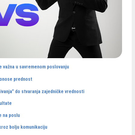
 je važna u savremenom poslovanju
donose prednost
vanja” do stvaranja zajedničke vrednosti
ultate
e na poslu
kroz bolju komunikaciju