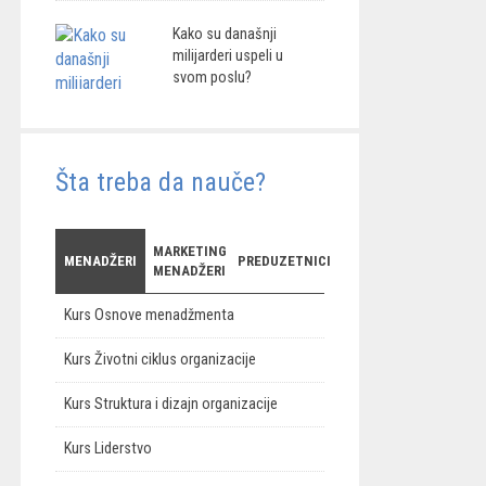
Kako su današnji
milijarderi uspeli u
svom poslu?
Šta treba da nauče?
MARKETING
MENADŽERI
PREDUZETNICI
MENADŽERI
Kurs Osnove menadžmenta
Kurs Životni ciklus organizacije
Kurs Struktura i dizajn organizacije
Kurs Liderstvo