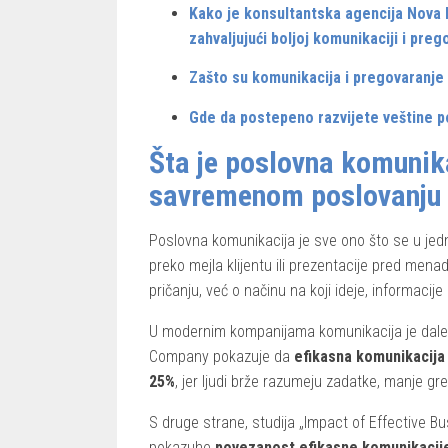
Kako je konsultantska agencija Nova lin
zahvaljujući boljoj komunikaciji i preg
Zašto su komunikacija i pregovaranje o
Gde da postepeno razvijete veštine p
Šta je poslovna komunika
savremenom poslovanju
Poslovna komunikacija je sve ono što se u jedno
preko mejla klijentu ili prezentacije pred me
pričanju, već o načinu na koji ideje, informacije
U modernim kompanijama komunikacija je dalek
Company pokazuje da
efikasna komunikacija 
25%
, jer ljudi brže razumeju zadatke, manje gr
S druge strane, studija „Impact of Effective
pokazuhe
povezanost efikasne komunikacije