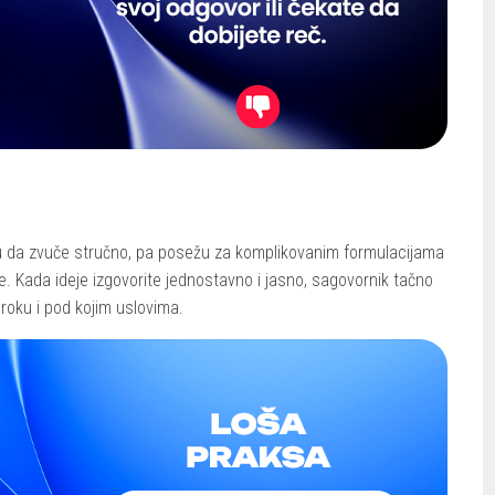
ju da zvuče stručno, pa posežu za komplikovanim formulacijama
e. Kada ideje izgovorite jednostavno i jasno, sagovornik tačno
 roku i pod kojim uslovima.