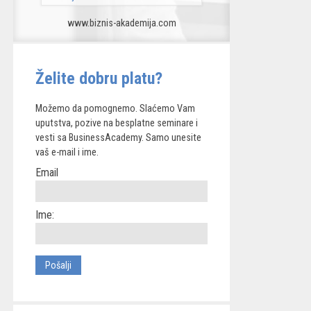
www.biznis-akademija.com
Želite dobru platu?
Možemo da pomognemo. Slaćemo Vam
uputstva, pozive na besplatne seminare i
vesti sa BusinessAcademy. Samo unesite
vaš e-mail i ime.
Email
Ime: