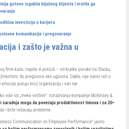
ija gotovo izgubila ključnog klijenta i vratila ga
ovaranju
dlična investicija u karijeru
oslovne komunikacije i pregovaranja
cija i zašto je važna u
j firmi kaže, napiše ili prećuti – od kratke poruke na Slacku,
nadžmentom, do pregovora oko ugovora. Dakle, nije samo reč o
 i emocije putuju kroz organizaciju i van nje.
o više od „meke veštine”. Istraživanja kompanije McKinsey &
i saradnja mogu da povećaju produktivnost timova i za 20–
eše i brže rešavaju probleme.
 Business Communication on Employee Performance” jasno
 sa boljim performansama zaposlenih i boljim rezultatima