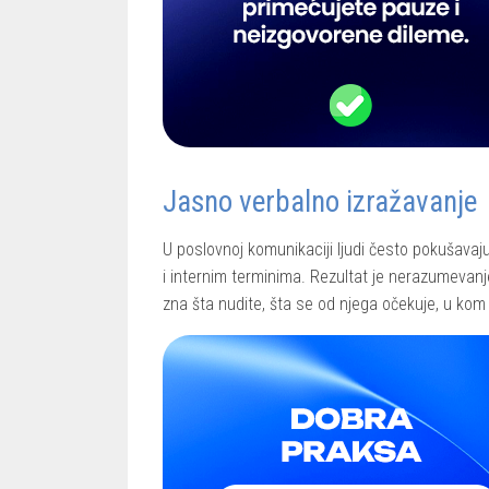
Jasno verbalno izražavanje
U poslovnoj komunikaciji ljudi često pokušava
i internim terminima. Rezultat je nerazumevanj
zna šta nudite, šta se od njega očekuje, u kom