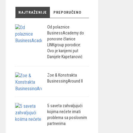
NAJTRAŽENIJE
PREPORUČENO
Od polaznice
BusinessAcademy do
ponosne članice
LINKgroup porodice:
Ovo je karijerni put
Danijele Kapetanović
Zoe & Konstrakta
BusinessingAround II
5 saveta zahvaljujući
kojima nećete imati
problema sa poslovnim
partnerima