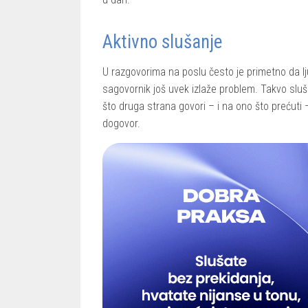
Aktivno slušanje
U razgovorima na poslu često je primetno da lj
sagovornik još uvek izlaže problem. Takvo sluš
što druga strana govori – i na ono što prećuti 
dogovor.