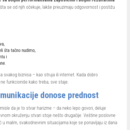
 šta se od njih očekuje, lakše preuzimaju odgovornost i postižu
va,
eli šta tačno nudimo,
tu i
ane.
 svakog biznisa – kao struja ili internet. Kada dobro
ne funkcioniše kako treba, sve staje.
omunikacije donose prednost
misle da je to stvar harizme – da neko lepo govori, deluje
lovnom okruženju stvari stoje nešto drugačije. Veštine poslovne
eć u malim, svakodnevnim situacijama koje se ponavljaju iz dana