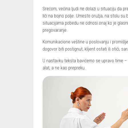
Srećom, većina ljudi ne dolazi u situaciju da 
liči na bojno polje. Umesto oružja, na stolu su b
situacijama pobedu ne odnosi onaj ko je glasni
pregovaranje.
Komunikacione veštine u poslovanju i promišlje
dogovor biti postignut, klijent ostati ili otići, 
U nastavku teksta bavićemo se upravo time – k
alat, a ne kao prepreku.