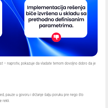
t – naprotiv, pokazuje da vladate temom dovoljno dobro da je
gled, pauze u govoru i držanje šalju poruku pre nego što
 rekli.