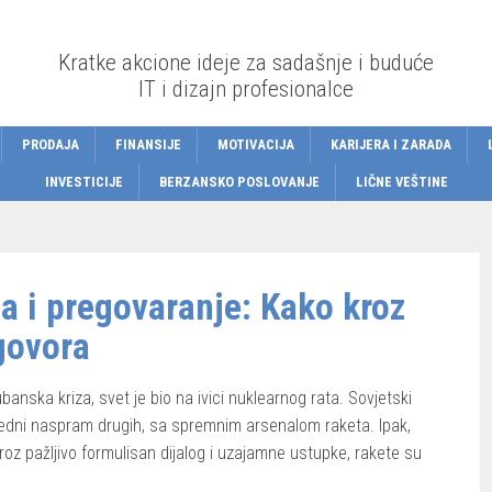
Kratke akcione ideje za sadašnje i buduće
IT i dizajn profesionalce
PRODAJA
FINANSIJE
MOTIVACIJA
KARIJERA I ZARADA
INVESTICIJE
BERZANSKO POSLOVANJE
LIČNE VEŠTINE
 i pregovaranje: Kako kroz
govora
ska kriza, svet je bio na ivici nuklearnog rata. Sovjetski
 jedni naspram drugih, sa spremnim arsenalom raketa. Ipak,
roz pažljivo formulisan dijalog i uzajamne ustupke, rakete su