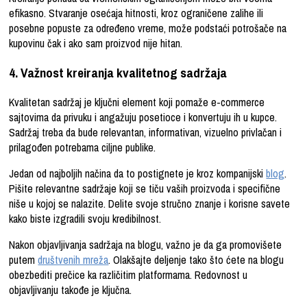
efikasno. Stvaranje osećaja hitnosti, kroz ograničene zalihe ili
posebne popuste za određeno vreme, može podstaći potrošače na
kupovinu čak i ako sam proizvod nije hitan.
4. Važnost kreiranja kvalitetnog sadržaja
Kvalitetan sadržaj je ključni element koji pomaže e-commerce
sajtovima da privuku i angažuju posetioce i konvertuju ih u kupce.
Sadržaj treba da bude relevantan, informativan, vizuelno privlačan i
prilagođen potrebama ciljne publike.
Jedan od najboljih načina da to postignete je kroz kompanijski
blog
.
Pišite relevantne sadržaje koji se tiču vaših proizvoda i specifične
niše u kojoj se nalazite. Delite svoje stručno znanje i korisne savete
kako biste izgradili svoju kredibilnost.
Nakon objavljivanja sadržaja na blogu, važno je da ga promovišete
putem
društvenih mreža
. Olakšajte deljenje tako što ćete na blogu
obezbediti prečice ka različitim platformama. Redovnost u
objavljivanju takođe je ključna.