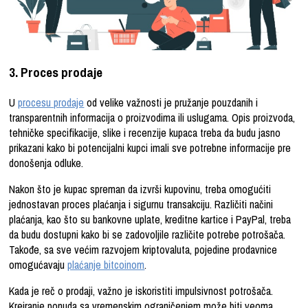
3. Proces prodaje
U
procesu prodaje
od velike važnosti je pružanje pouzdanih i
transparentnih informacija o proizvodima ili uslugama. Opis proizvoda,
tehničke specifikacije, slike i recenzije kupaca treba da budu jasno
prikazani kako bi potencijalni kupci imali sve potrebne informacije pre
donošenja odluke.
Nakon što je kupac spreman da izvrši kupovinu, treba omogućiti
jednostavan proces plaćanja i sigurnu transakciju. Različiti načini
plaćanja, kao što su bankovne uplate, kreditne kartice i PayPal, treba
da budu dostupni kako bi se zadovoljile različite potrebe potrošača.
Takođe, sa sve većim razvojem kriptovaluta, pojedine prodavnice
omogućavaju
plaćanje bitcoinom
.
Kada je reč o prodaji, važno je iskoristiti impulsivnost potrošača.
Kreiranje ponuda sa vremenskim ograničenjem može biti veoma