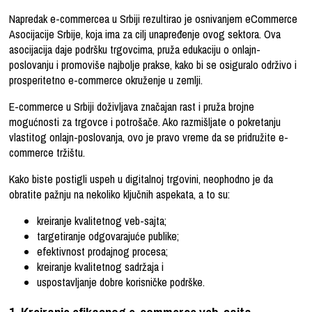
Napredak e-commercea u Srbiji rezultirao je osnivanjem eCommerce
Asocijacije Srbije, koja ima za cilj unapređenje ovog sektora. Ova
asocijacija daje podršku trgovcima, pruža edukaciju o onlajn-
poslovanju i promoviše najbolje prakse, kako bi se osiguralo održivo i
prosperitetno e-commerce okruženje u zemlji.
E-commerce u Srbiji doživljava značajan rast i pruža brojne
mogućnosti za trgovce i potrošače. Ako razmišljate o pokretanju
vlastitog onlajn-poslovanja, ovo je pravo vreme da se pridružite e-
commerce tržištu.
Kako biste postigli uspeh u digitalnoj trgovini, neophodno je da
obratite pažnju na nekoliko ključnih aspekata, a to su:
kreiranje kvalitetnog veb-sajta;
targetiranje odgovarajuće publike;
efektivnost prodajnog procesa;
kreiranje kvalitetnog sadržaja i
uspostavljanje dobre korisničke podrške.