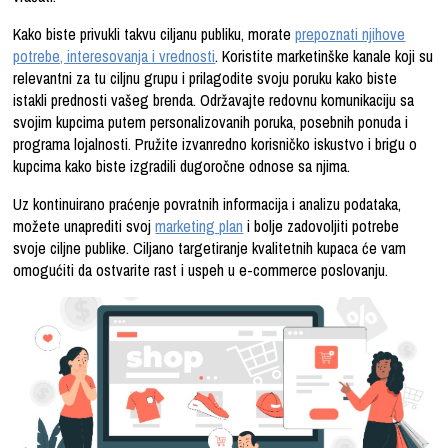
Kako biste privukli takvu ciljanu publiku, morate
prepoznati njihove
potrebe, interesovanja i vrednosti
. Koristite marketinške kanale koji su
relevantni za tu ciljnu grupu i prilagodite svoju poruku kako biste
istakli prednosti vašeg brenda. Održavajte redovnu komunikaciju sa
svojim kupcima putem personalizovanih poruka, posebnih ponuda i
programa lojalnosti. Pružite izvanredno korisničko iskustvo i brigu o
kupcima kako biste izgradili dugoročne odnose sa njima.
Uz kontinuirano praćenje povratnih informacija i analizu podataka,
možete unaprediti svoj
marketing plan
i bolje zadovoljiti potrebe
svoje ciljne publike. Ciljano targetiranje kvalitetnih kupaca će vam
omogućiti da ostvarite rast i uspeh u e-commerce poslovanju.