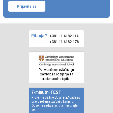
Prijavite se
Pitanja?
+381 11 4182 114
+381 11 4182 176
Po zvaničnom ovlašćenju
Cambridge odeljenja za
međunarodne ispite.
7-minutni TEST
Proverite da li je BusinessAcademy
pravo rešenje za Vašu karijeru.
Odvojite sedam minuta i testirajte
se.