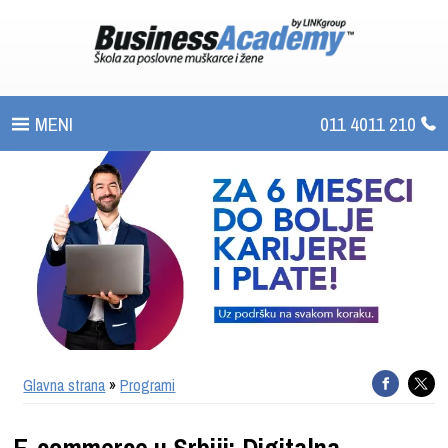
011 4011 210
PROGRAMI
UPIS
ŠTA DOBIJATE
UČENJE NA DALJINU
SERTIFIKACIJA
Glavna strana
»
Programi
O BUSINESS ACADEMY
E-commerce u Srbiji: Digitalna