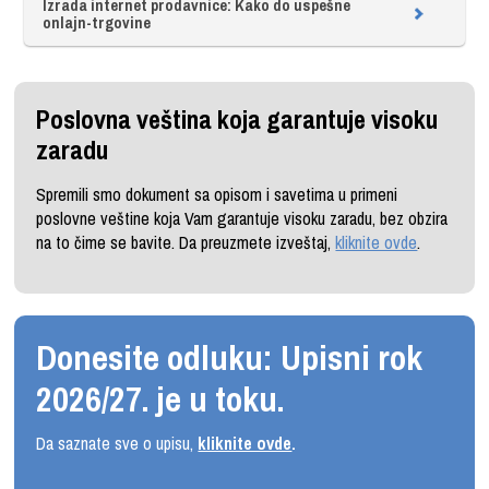
Izrada internet prodavnice: Kako do uspešne
onlajn-trgovine
Poslovna veština koja garantuje visoku
zaradu
Spremili smo dokument sa opisom i savetima u primeni
poslovne veštine koja Vam garantuje visoku zaradu, bez obzira
na to čime se bavite. Da preuzmete izveštaj,
kliknite ovde
.
Donesite odluku: Upisni rok
2026/27. je u toku.
Da saznate sve o upisu,
kliknite ovde
.