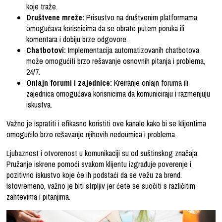
koje traže.
Društvene mreže:
Prisustvo na društvenim platformama
omogućava korisnicima da se obrate putem poruka ili
komentara i dobiju brze odgovore.
Chatbotovi:
Implementacija automatizovanih chatbotova
može omogućiti brzo rešavanje osnovnih pitanja i problema,
24/7.
Onlajn forumi i zajednice:
Kreiranje onlajn foruma ili
zajednica omogućava korisnicima da komuniciraju i razmenjuju
iskustva.
Važno je ispratiti i efikasno koristiti ove kanale kako bi se klijentima
omogućilo brzo rešavanje njihovih nedoumica i problema.
Ljubaznost i otvorenost u komunikaciji su od suštinskog značaja.
Pružanje iskrene pomoći svakom klijentu izgrađuje poverenje i
pozitivno iskustvo koje će ih podstaći da se vežu za brend.
Istovremeno, važno je biti strpljiv jer ćete se suočiti s različitim
zahtevima i pitanjima.