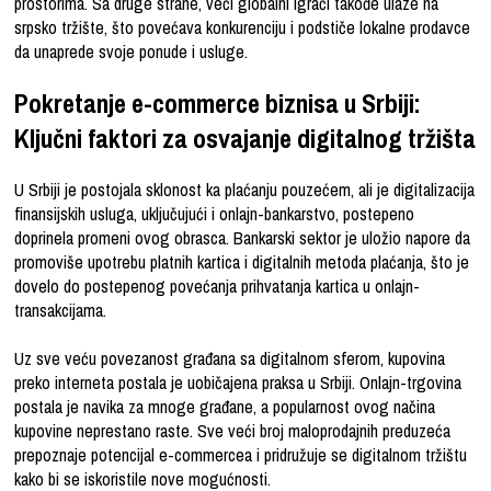
prostorima. Sa druge strane, veći globalni igrači takođe ulaze na
srpsko tržište, što povećava konkurenciju i podstiče lokalne prodavce
da unaprede svoje ponude i usluge.
Pokretanje e-commerce biznisa u Srbiji:
Ključni faktori za osvajanje digitalnog tržišta
U Srbiji je postojala sklonost ka plaćanju pouzećem, ali je digitalizacija
finansijskih usluga, uključujući i onlajn-bankarstvo, postepeno
doprinela promeni ovog obrasca. Bankarski sektor je uložio napore da
promoviše upotrebu platnih kartica i digitalnih metoda plaćanja, što je
dovelo do postepenog povećanja prihvatanja kartica u onlajn-
transakcijama.
Uz sve veću povezanost građana sa digitalnom sferom, kupovina
preko interneta postala je uobičajena praksa u Srbiji. Onlajn-trgovina
postala je navika za mnoge građane, a popularnost ovog načina
kupovine neprestano raste. Sve veći broj maloprodajnih preduzeća
prepoznaje potencijal e-commercea i pridružuje se digitalnom tržištu
kako bi se iskoristile nove mogućnosti.