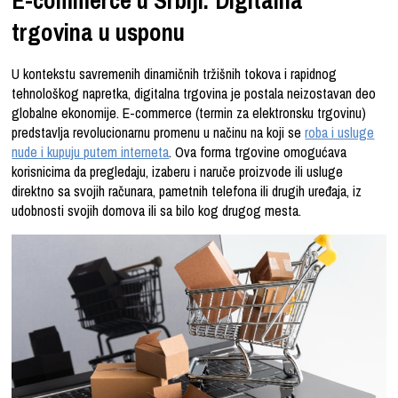
trgovina u usponu
U kontekstu savremenih dinamičnih tržišnih tokova i rapidnog
tehnološkog napretka, digitalna trgovina je postala neizostavan deo
globalne ekonomije. E-commerce (termin za elektronsku trgovinu)
predstavlja revolucionarnu promenu u načinu na koji se
roba i usluge
nude i kupuju putem interneta
. Ova forma trgovine omogućava
korisnicima da pregledaju, izaberu i naruče proizvode ili usluge
direktno sa svojih računara, pametnih telefona ili drugih uređaja, iz
udobnosti svojih domova ili sa bilo kog drugog mesta.