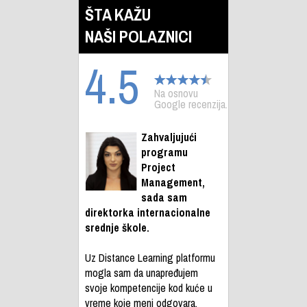
ŠTA KAŽU
NAŠI POLAZNICI
4.5
Na osnovu
Google recenzija.
Zahvaljujući
programu
Project
Management,
sada sam
direktorka internacionalne
srednje škole.
Uz Distance Learning platformu
mogla sam da unapređujem
svoje kompetencije kod kuće u
vreme koje meni odgovara.