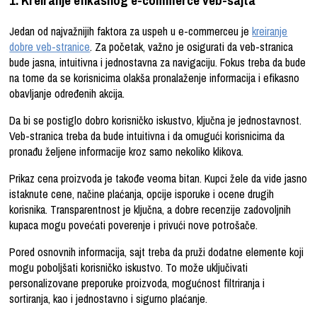
1. Kreiranje efikasnog e-commerce veb-sajta
Jedan od najvažnijih faktora za uspeh u e-commerceu je
kreiranje
dobre veb-stranice
. Za početak, važno je osigurati da veb-stranica
bude jasna, intuitivna i jednostavna za navigaciju. Fokus treba da bude
na tome da se korisnicima olakša pronalaženje informacija i efikasno
obavljanje određenih akcija.
Da bi se postiglo dobro korisničko iskustvo, ključna je jednostavnost.
Veb-stranica treba da bude intuitivna i da omugući korisnicima da
pronađu željene informacije kroz samo nekoliko klikova.
Prikaz cena proizvoda je takođe veoma bitan. Kupci žele da vide jasno
istaknute cene, načine plaćanja, opcije isporuke i ocene drugih
korisnika. Transparentnost je ključna, a dobre recenzije zadovoljnih
kupaca mogu povećati poverenje i privući nove potrošače.
Pored osnovnih informacija, sajt treba da pruži dodatne elemente koji
mogu poboljšati korisničko iskustvo. To može uključivati
personalizovane preporuke proizvoda, mogućnost filtriranja i
sortiranja, kao i jednostavno i sigurno plaćanje.