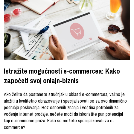
Istražite mogućnosti e-commercea: Kako
započeti svoj onlajn-biznis
Ako želite da postanete stručnjak u oblasti e-commercea, važno je
uložiti u kvalitetno obrazovanje i specijalizovati se za ovo dinamično
područje poslovanja. Bez osnovnih znanja i veština potrebnih za
vođenje internet prodaje, nećete moći da iskoristite pun potencijal
koji e-commerce pruža. Kako se možete specijalizovati za e-
commerce?