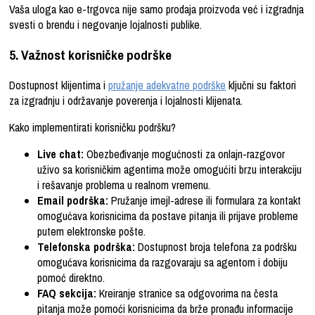
Vaša uloga kao e-trgovca nije samo prodaja proizvoda već i izgradnja
svesti o brendu i negovanje lojalnosti publike.
5. Važnost korisničke podrške
Dostupnost klijentima i
pružanje adekvatne podrške
ključni su faktori
za izgradnju i održavanje poverenja i lojalnosti klijenata.
Kako implementirati korisničku podršku?
Live chat:
Obezbeđivanje mogućnosti za onlajn-razgovor
uživo sa korisničkim agentima može omogućiti brzu interakciju
i rešavanje problema u realnom vremenu.
Email podrška:
Pružanje imejl-adrese ili formulara za kontakt
omogućava korisnicima da postave pitanja ili prijave probleme
putem elektronske pošte.
Telefonska podrška:
Dostupnost broja telefona za podršku
omogućava korisnicima da razgovaraju sa agentom i dobiju
pomoć direktno.
FAQ sekcija:
Kreiranje stranice sa odgovorima na česta
pitanja može pomoći korisnicima da brže pronađu informacije