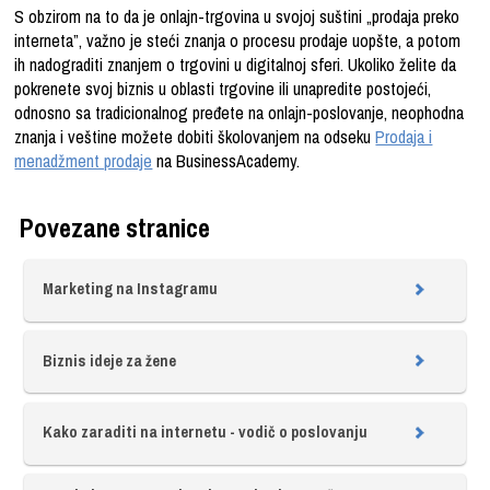
S obzirom na to da je onlajn-trgovina u svojoj suštini „prodaja preko
interneta”, važno je steći znanja o procesu prodaje uopšte, a potom
ih nadograditi znanjem o trgovini u digitalnoj sferi. Ukoliko želite da
pokrenete svoj biznis u oblasti trgovine ili unapredite postojeći,
odnosno sa tradicionalnog pređete na onlajn-poslovanje, neophodna
znanja i veštine možete dobiti školovanjem na odseku
Prodaja i
menadžment prodaje
na BusinessAcademy.
Povezane stranice
Marketing na Instagramu
Biznis ideje za žene
Kako zaraditi na internetu - vodič o poslovanju