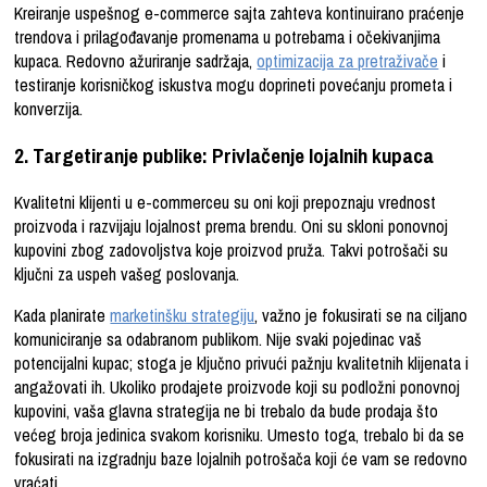
Kreiranje uspešnog e-commerce sajta zahteva kontinuirano praćenje
trendova i prilagođavanje promenama u potrebama i očekivanjima
kupaca. Redovno ažuriranje sadržaja,
optimizacija za pretraživače
i
testiranje korisničkog iskustva mogu doprineti povećanju prometa i
konverzija.
2. Targetiranje publike: Privlačenje lojalnih kupaca
Kvalitetni klijenti u e-commerceu su oni koji prepoznaju vrednost
proizvoda i razvijaju lojalnost prema brendu. Oni su skloni ponovnoj
kupovini zbog zadovoljstva koje proizvod pruža. Takvi potrošači su
ključni za uspeh vašeg poslovanja.
Kada planirate
marketinšku strategiju
, važno je fokusirati se na ciljano
komuniciranje sa odabranom publikom. Nije svaki pojedinac vaš
potencijalni kupac; stoga je ključno privući pažnju kvalitetnih klijenata i
angažovati ih. Ukoliko prodajete proizvode koji su podložni ponovnoj
kupovini, vaša glavna strategija ne bi trebalo da bude prodaja što
većeg broja jedinica svakom korisniku. Umesto toga, trebalo bi da se
fokusirati na izgradnju baze lojalnih potrošača koji će vam se redovno
vraćati.