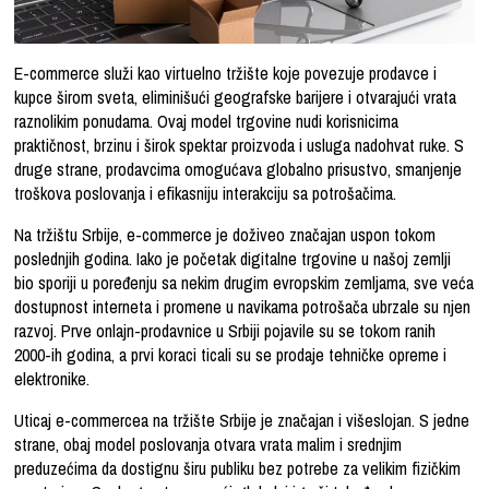
E-commerce služi kao virtuelno tržište koje povezuje prodavce i
kupce širom sveta, eliminišući geografske barijere i otvarajući vrata
raznolikim ponudama. Ovaj model trgovine nudi korisnicima
praktičnost, brzinu i širok spektar proizvoda i usluga nadohvat ruke. S
druge strane, prodavcima omogućava globalno prisustvo, smanjenje
troškova poslovanja i efikasniju interakciju sa potrošačima.
Na tržištu Srbije, e-commerce je doživeo značajan uspon tokom
poslednjih godina. Iako je početak digitalne trgovine u našoj zemlji
bio sporiji u poređenju sa nekim drugim evropskim zemljama, sve veća
dostupnost interneta i promene u navikama potrošača ubrzale su njen
razvoj. Prve onlajn-prodavnice u Srbiji pojavile su se tokom ranih
2000-ih godina, a prvi koraci ticali su se prodaje tehničke opreme i
elektronike.
Uticaj e-commercea na tržište Srbije je značajan i višeslojan. S jedne
strane, obaj model poslovanja otvara vrata malim i srednjim
preduzećima da dostignu širu publiku bez potrebe za velikim fizičkim