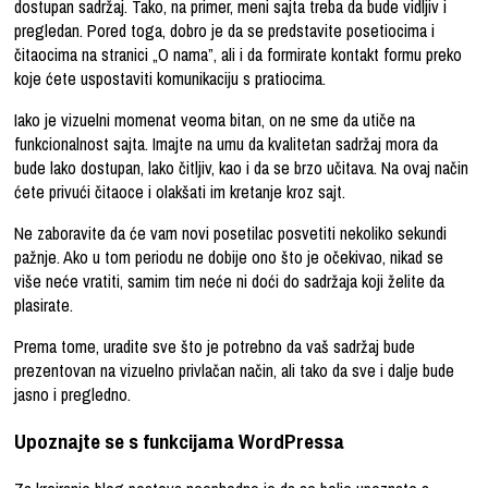
dostupan sadržaj. Tako, na primer, meni sajta treba da bude vidljiv i
pregledan. Pored toga, dobro je da se predstavite posetiocima i
čitaocima na stranici „O nama”, ali i da formirate kontakt formu preko
koje ćete uspostaviti komunikaciju s pratiocima.
Iako je vizuelni momenat veoma bitan, on ne sme da utiče na
funkcionalnost sajta. Imajte na umu da kvalitetan sadržaj mora da
bude lako dostupan, lako čitljiv, kao i da se brzo učitava. Na ovaj način
ćete privući čitaoce i olakšati im kretanje kroz sajt.
Ne zaboravite da će vam novi posetilac posvetiti nekoliko sekundi
pažnje. Ako u tom periodu ne dobije ono što je očekivao, nikad se
više neće vratiti, samim tim neće ni doći do sadržaja koji želite da
plasirate.
Prema tome, uradite sve što je potrebno da vaš sadržaj bude
prezentovan na vizuelno privlačan način, ali tako da sve i dalje bude
jasno i pregledno.
Upoznajte se s funkcijama WordPressa