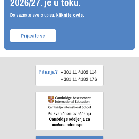
2026/27. je u toku.
Da saznate sve o upisu,
kliknite ovde
.
Prijavite se
Pitanja?
+381 11 4182 114
+381 11 4182 176
Po zvaničnom ovlašćenju
Cambridge odeljenja za
međunarodne ispite.