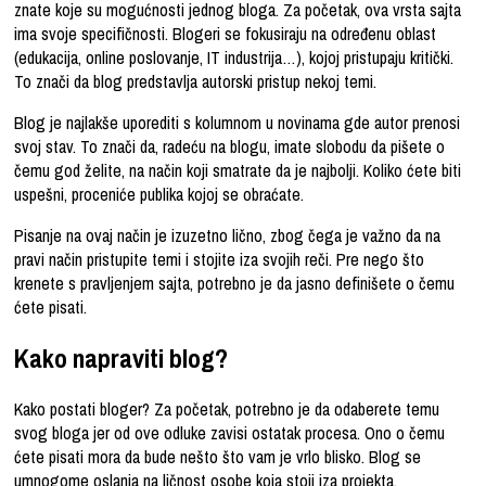
znate koje su mogućnosti jednog bloga. Za početak, ova vrsta sajta
ima svoje specifičnosti. Blogeri se fokusiraju na određenu oblast
(edukacija, online poslovanje, IT industrija…), kojoj pristupaju kritički.
To znači da blog predstavlja autorski pristup nekoj temi.
Blog je najlakše uporediti s kolumnom u novinama gde autor prenosi
svoj stav. To znači da, radeću na blogu, imate slobodu da pišete o
čemu god želite, na način koji smatrate da je najbolji. Koliko ćete biti
uspešni, proceniće publika kojoj se obraćate.
Pisanje na ovaj način je izuzetno lično, zbog čega je važno da na
pravi način pristupite temi i stojite iza svojih reči. Pre nego što
krenete s pravljenjem sajta, potrebno je da jasno definišete o čemu
ćete pisati.
Kako napraviti blog?
Kako postati bloger? Za početak, potrebno je da odaberete temu
svog bloga jer od ove odluke zavisi ostatak procesa. Ono o čemu
ćete pisati mora da bude nešto što vam je vrlo blisko. Blog se
umnogome oslanja na ličnost osobe koja stoji iza projekta.