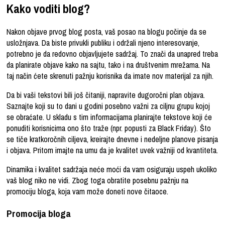
Kako voditi blog?
Nakon objave prvog blog posta, vaš posao na blogu počinje da se
usložnjava. Da biste privukli publiku i održali njeno interesovanje,
potrebno je da redovno objavljujete sadržaj. To znači da unapred treba
da planirate objave kako na sajtu, tako i na društvenim mrežama. Na
taj način ćete skrenuti pažnju korisnika da imate nov materijal za njih.
Da bi vaši tekstovi bili još čitaniji, napravite dugoročni plan objava.
Saznajte koji su to dani u godini posebno važni za ciljnu grupu kojoj
se obraćate. U skladu s tim informacijama planirajte tekstove koji će
ponuditi korisnicima ono što traže (npr. popusti za Black Friday). Što
se tiče kratkoročnih ciljeva, kreirajte dnevne i nedeljne planove pisanja
i objava. Pritom imajte na umu da je kvalitet uvek važniji od kvantiteta.
Dinamika i kvalitet sadržaja neće moći da vam osiguraju uspeh ukoliko
vaš blog niko ne vidi. Zbog toga obratite posebnu pažnju na
promociju bloga, koja vam može doneti nove čitaoce.
Promocija bloga