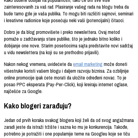
zainteresovanih za vaš rad. Plasiranje vašeg rada na blogu treba da
bude tamo gde je vaša publika. To mogu biti različiti sajmovi, seminari
i kreativne radionice koje posećuju neki vaši (potencijalni) čitaoci.
Dobro je da blog promovišete i preko newslettera. Ovaj metod
pomaže u zadržavanju stare publike, što je jednako bitno koliko i
dobijanje one nove. Starim posetiocima sajta predstavite novi sadržaj
u vidu newslettera (na koji su se prethodno prijavili).
Nakon nekog vremena, uvidećete da
email marketing
može doneti
višestruke koristi vašem blogu i daljem razvoju biznisa. Za ozbiljnije
online promocije ipak ćete morati da uložite određeni novac. To je
posao PPC eksperata (Pay-Per-Click), koji kreiraju internet oglase,
najčešće za Google.
Kako blogeri zarađuju?
Jedan od prvih koraka svakog blogera koji želi da od svog angažmana
zaradi jeste da istraži tržište i sazna ko mu je konkurencija. Takođe,
potrebno je potražiti i one popularnije teme na Googleu koje se tiču