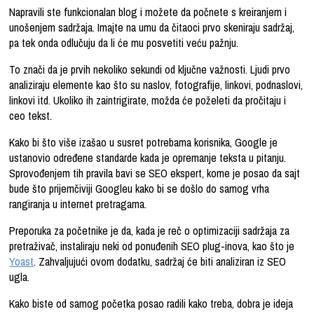
Napravili ste funkcionalan blog i možete da počnete s kreiranjem i
unošenjem sadržaja. Imajte na umu da čitaoci prvo skeniraju sadržaj,
pa tek onda odlučuju da li će mu posvetiti veću pažnju.
To znači da je prvih nekoliko sekundi od ključne važnosti. Ljudi prvo
analiziraju elemente kao što su naslov, fotografije, linkovi, podnaslovi,
linkovi itd. Ukoliko ih zaintrigirate, možda će poželeti da pročitaju i
ceo tekst.
Kako bi što više izašao u susret potrebama korisnika, Google je
ustanovio određene standarde kada je opremanje teksta u pitanju.
Sprovođenjem tih pravila bavi se SEO ekspert, kome je posao da sajt
bude što prijemčiviji Googleu kako bi se došlo do samog vrha
rangiranja u internet pretragama.
Preporuka za početnike je da, kada je reč o optimizaciji sadržaja za
pretraživač, instaliraju neki od ponuđenih SEO plug-inova, kao što je
Yoast
. Zahvaljujući ovom dodatku, sadržaj će biti analiziran iz SEO
ugla.
Kako biste od samog početka posao radili kako treba, dobra je ideja