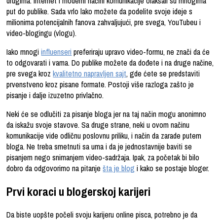
drugima. Internet i moderni načini komunikacije olakšali su mnogima
put do publike. Sada vrlo lako možete da podelite svoje ideje s
milionima potencijalnih fanova zahvaljujući, pre svega, YouTubeu i
video-blogingu (vlogu).
Iako mnogi
influenseri
preferiraju upravo video-formu, ne znači da će
to odgovarati i vama. Do publike možete da dođete i na druge načine,
pre svega kroz
kvalitetno napravljen sajt
, gde ćete se predstaviti
prvenstveno kroz pisane formate. Postoji više razloga zašto je
pisanje i dalje izuzetno privlačno.
Neki će se odlučiti za pisanje bloga jer na taj način mogu anonimno
da iskažu svoje stavove. Sa druge strane, neki u ovom načinu
komunikacije vide odličnu poslovnu priliku,
i način da zarade
putem
bloga.
Ne treba smetnuti sa uma i da je jednostavnije baviti se
pisanjem nego snimanjem video-sadržaja. Ipak, za početak bi bilo
dobro da odgovorimo na pitanje
šta je blog
i kako se postaje bloger.
Prvi koraci u blogerskoj karijeri
Da biste uopšte počeli svoju karijeru online pisca, potrebno je da