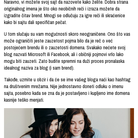
Naravno, vi možete svoj sajt da nazovete kako želite. Dobra strana
originalnog imena je što oko neobičnih reči i izraza možete da
izgradite čitav brend. Mnogi se odlučuju za igre reči ili skraćenice
kako bi sajtu dali specifičan pečat.
U tom slučaju su vam mogućnosti skoro neograničene. Ono što vas
može ograničiti jeste zauzetost pojma bilo da je reč o već
postojećem brendu ili o zauzetosti domena. Svakako nećete svoj
blog nazvati Microsoft ili Facebook, ali i običniji pojmovi vrlo lako
mogu biti zauzeti. Zato budite spremni na duži proces pronalaska
idealnog naziva za blog (i sam brend).
Takođe, uzmite u obzir i da će se ime vašeg bloga naći kao hashtag
na društvenim mrežama. Nije jednostavno doneti odluku o imenu
sajta, posebno kada se zna da je postavljeno i kupljeno ime domena
kasnije teško menjati.