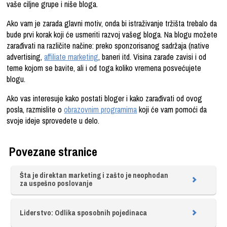
vaše ciljne grupe i niše bloga.
Ako vam je zarada glavni motiv, onda bi istraživanje tržišta trebalo da
bude prvi korak koji će usmeriti razvoj vašeg bloga. Na blogu možete
zarađivati na različite načine: preko sponzorisanog sadržaja (native
advertising,
affiliate marketing
, baneri itd. Visina zarade zavisi i od
teme kojom se bavite, ali i od toga koliko vremena posvećujete
blogu.
Ako vas interesuje kako postati bloger i kako zarađivati od ovog
posla, razmislite o
obrazovnim programima
koji će vam pomoći da
svoje ideje sprovedete u delo.
Povezane stranice
Šta je direktan marketing i zašto je neophodan
za uspešno poslovanje
Liderstvo: Odlika sposobnih pojedinaca