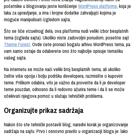
početnike u blogovanju jeste korišćenje
WordPress platforme
, koja je
laka za upravljanje, a ima i brojne dodatke zahvaljujći kojima je
moguće manipulisati izgledom sajta.
Što se tiče vizuelnog dela, ova platforma nudi veliki izbor besplatnih
tema (izgleda sajta). Ukoliko niste zadovoljni ponudom, posetite sajt
Theme Forest
. Ovde ćete pronaći bogatu arhivu WordPress tema, pa
vam samo ostaje da odaberete ono što najbolje opisuje tematiku
vašeg sajta.
Na internetu se može naći veliki broj besplatnih tema, ali ukoliko
želite više opcija i bolju podršku developera, razmislite o kupovini
teme. Prilikom odabira, vrlo je važno da proverite da li je developer
teme pouzdan, odnosno da li redovno ažurira teme i da li se može
očekivati njegova pomoć u slučaju tehničkih problema.
Organizujte prikaz sadržaja
Nakon što ste tehnički postavili blog, naredni korak je organizovanje
sadržaja na sajtu. Prvo i osnovno pravilo u organizaciji bloga je: lako