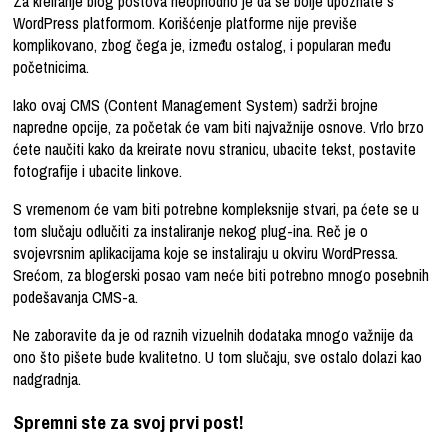
Za kreiranje blog postova neophodno je da se bolje upoznate s
WordPress platformom. Korišćenje platforme nije previše
komplikovano, zbog čega je, između ostalog, i popularan među
početnicima.
Iako ovaj CMS (Content Management System) sadrži brojne
napredne opcije, za početak će vam biti najvažnije osnove. Vrlo brzo
ćete naučiti kako da kreirate novu stranicu, ubacite tekst, postavite
fotografije i ubacite linkove.
S vremenom će vam biti potrebne kompleksnije stvari, pa ćete se u
tom slučaju odlučiti za instaliranje nekog plug-ina. Reč je o
svojevrsnim aplikacijama koje se instaliraju u okviru WordPressa.
Srećom, za blogerski posao vam neće biti potrebno mnogo posebnih
podešavanja CMS-a.
Ne zaboravite da je od raznih vizuelnih dodataka mnogo važnije da
ono što pišete bude kvalitetno. U tom slučaju, sve ostalo dolazi kao
nadgradnja.
Spremni ste za svoj prvi post!