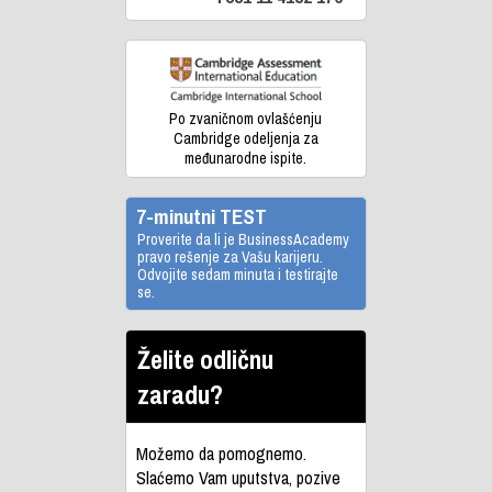
Po zvaničnom ovlašćenju
Cambridge odeljenja za
međunarodne ispite.
7-minutni TEST
Proverite da li je BusinessAcademy
pravo rešenje za Vašu karijeru.
Odvojite sedam minuta i testirajte
se.
Želite odličnu
zaradu?
Možemo da pomognemo.
Slaćemo Vam uputstva, pozive