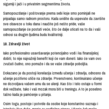
sigurniji i jači i u privatnim segmentima života.
Samopouzdanje i poštovanje prema sebi koje smo pominjali ne
pripadaju samo radnom prostoru. Kada uvidite da uspevate da završite
sve obaveze u toku dana i naučite još nešto pride, vaše
samopouzdanje će postati veće, što će dalje uticati na to da i vaši
odnosi sa drugim ljudima budu kvalitetniji.
10. Zdraviji život
Iako profesionalno usavršavanje potencijalno vodi i ka finansijskoj
dobiti, to nije najvažniji benefit koji će vam doneti. Iako će vam ovo
zvučati čudno, ono pomaže i da se vaše zdravlje poboljša.
Dokazano je da postoji korelacija između učenja i zdravlja, odnosno da
učenje pozitivno utiče na zdravlje. Prvenstveno, kontinuirano učenje
ne dozvoljava vašem umu da se ulenji. Kao što i telo ostaje u formi
dok vežbate, tako i vaš mozak mora biti u treningu. A to je posebno
tačno kada je pamćenje u pitanju.
Osim toga, postoje i potvrde da osobe koje konstantno saznaju i
istražuju žive duže, manje su podložne stresu. Učenje čak može