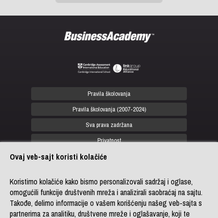
Previous
Next
Pravila školovanja
Pravila školovanja (2007-2024)
Sva prava zadržana
Privatnost
Ovaj veb-sajt koristi kolačiće
office@biznis-akademija.com
+381 (0)11 4182 114
Koristimo kolačiće kako bismo personalizovali sadržaj i oglase,
omogućili funkcije društvenih mreža i analizirali saobraćaj na sajtu.
+381 (0)11 4182 176
Takođe, delimo informacije o vašem korišćenju našeg veb-sajta s
+387 (0)33 902 961
partnerima za analitiku, društvene mreže i oglašavanje, koji te