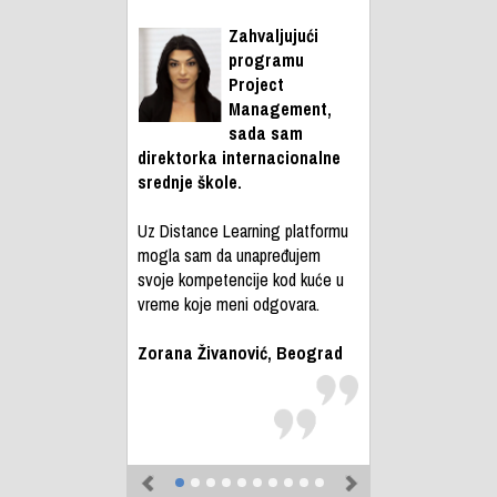
Zahvaljujući
programu
Project
Management,
sada sam
direktorka internacionalne
srednje škole.
Uz Distance Learning platformu
mogla sam da unapređujem
svoje kompetencije kod kuće u
vreme koje meni odgovara.
Zorana Živanović, Beograd