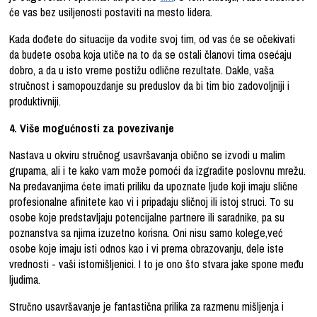
će vas bez usiljenosti postaviti na mesto lidera.
Kada dođete do situacije da vodite svoj tim, od vas će se očekivati
da budete osoba koja utiče na to da se ostali članovi tima osećaju
dobro, a da u isto vreme postižu odlične rezultate. Dakle, vaša
stručnost i samopouzdanje su preduslov da bi tim bio zadovoljniji i
produktivniji.
4. Više mogućnosti za povezivanje
Nastava u okviru stručnog usavršavanja obično se izvodi u malim
grupama, ali i te kako vam može pomoći da izgradite poslovnu mrežu.
Na predavanjima ćete imati priliku da upoznate ljude koji imaju slične
profesionalne afinitete kao vi i pripadaju sličnoj ili istoj struci. To su
osobe koje predstavljaju potencijalne partnere ili saradnike, pa su
poznanstva sa njima izuzetno korisna. Oni nisu samo kolege,već
osobe koje imaju isti odnos kao i vi prema obrazovanju, dele iste
vrednosti - vaši istomišljenici. I to je ono što stvara jake spone među
ljudima.
Stručno usavršavanje je fantastična prilika za razmenu mišljenja i