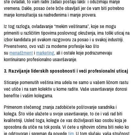
ste ovladali, to vam radni zadaci postaju lakši i oduzimaju manje
vremena. Dakle, posao ćete brže obavljati jer će vam biti potrebno
manje konsultacija sa nadređenima i manje provera.
Iz tog razloga, ovladavanje “mekim veštinama”, koje se mogu
primeniti u različitim tipovima poslovnog okruženja, ima toliki uticaj na
izbor kandidata pri svakom razgovoru za posao i u svakoj industriji.
Prvenstveno, ovo važi za moderne profesije kao što
su
menadžment
i
marketing
, ali i ostale koje podrazumevaju
kontinuirano profesionalno usavršavanje.
3. Razvijanje liderskih sposobnosti i veći profesionalni uticaj
Sticanje pomenutih veština ima udela ne samo u vašem ličnom rastu
već utiče i na sam kolektiv u kome radite. Vaše usavršavanje donosi
benefite i vašim kolegama.
Primenom stečenog znanja zadobićete poštovanje saradnika i
kolega. Što više ulažete u svoje usavršavanje, to će i vaš rad biti
kvalitetniji. Usled toga, kolege će vas doživljavati kao osobu koja je
sposobna da utiče na tok posla. Vi ćete u njihovim očima biti neko ko
je odgovoran i spreman da povede
tim
. U tom slučaju, vaša stručnost