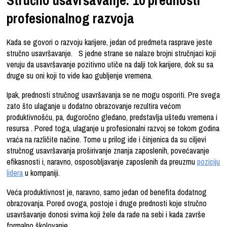
profesionalnog razvoja
Kada se govori o razvoju karijere, jedan od predmeta rasprave jeste
stručno usavršavanje. S jedne strane se nalaze brojni stručnjaci koji
veruju da usavršavanje pozitivno utiče na dalji tok karijere, dok su sa
druge su oni koji to vide kao gubljenje vremena.
Ipak, prednosti stručnog usavršavanja se ne mogu osporiti. Pre svega
zato što ulaganje u dodatno obrazovanje rezultira većom
produktivnošću, pa, dugoročno gledano, predstavlja uštedu vremena i
resursa . Pored toga, ulaganje u profesionalni razvoj se tokom godina
vraća na različite načine. Tome u prilog ide i činjenica da su ciljevi
stručnog usavršavanja proširivanje znanja zaposlenih, povećavanje
efikasnosti i, naravno, osposobljavanje zaposlenih da preuzmu
poziciju
lidera
u kompaniji.
Veća produktivnost je, naravno, samo jedan od benefita dodatnog
obrazovanja. Pored ovoga, postoje i druge prednosti koje stručno
usavršavanje donosi svima koji žele da rade na sebi i kada završe
formalno školovanje.