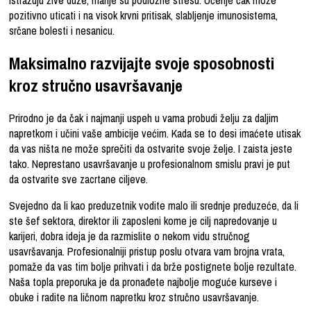
pozitivno uticati i na visok krvni pritisak, slabljenje imunosistema,
srčane bolesti i nesanicu.
Maksimalno razvijajte svoje sposobnosti
kroz stručno usavršavanje
Prirodno je da čak i najmanji uspeh u vama probudi želju za daljim
napretkom i učini vaše ambicije većim. Kada se to desi imaćete utisak
da vas ništa ne može sprečiti da ostvarite svoje želje. I zaista jeste
tako. Neprestano usavršavanje u profesionalnom smislu pravi je put
da ostvarite sve zacrtane ciljeve.
Svejedno da li kao preduzetnik vodite malo ili srednje preduzeće, da li
ste šef sektora, direktor ili zaposleni kome je cilj napredovanje u
karijeri, dobra ideja je da razmislite o nekom vidu stručnog
usavršavanja. Profesionalniji pristup poslu otvara vam brojna vrata,
pomaže da vas tim bolje prihvati i da brže postignete bolje rezultate.
Naša topla preporuka je da pronađete najbolje moguće kurseve i
obuke i radite na ličnom napretku kroz stručno usavršavanje.