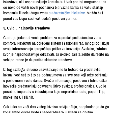
iskustava, ali i uspostavljanje kontakata. Uvek postoji mogućnost da
će neko od vaših novih poznanika biti važna karika za vašu startap
kompaniju ili neku drugu vrstu
preduzetničke inicijative
. Možda baš
pored vas klupe sedi vaš budući poslovni partner.
5. Uvid u najnovije trendove
Često je jedan od većih problem za napredak profesionalca zona
komfora. Naviknuti na određeni sistem i šablonski rad, mnogi potiskuju
svoja interesovanja i propuštaju prilike za inovacije. Svakako, “status
kvo” je najjednostavnije održavati, ali ukoliko zaista želite da radite na
sebi potrebno je da pratite aktuelne trendove.
Iz tog razloga, stručno usavršavanje ne bi trebalo da predstavlja
luksuz, već nešto što se podrazumeva za sve one koji teže održanju
u poslovnom svetu danas. Sveže informacije, poslovne i tehnološke
inovacije predstavljaju obaveznu štivo svakog profesionalca. Ovo je
posebno imperativ u industrijama koje neprekidno rastu, poput IT-ja,
marketinga, i sličnih.
Čak i ako se veći deo vašeg biznisa odvija oflajn, neophodno je da ga
konstantno osvežavate i nadograđujete u skladu sa opštim