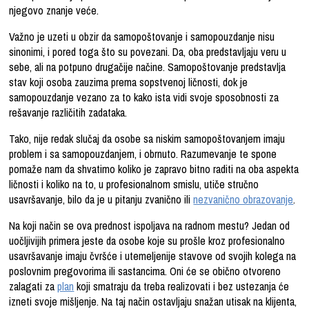
njegovo znanje veće.
Važno je uzeti u obzir da samopoštovanje i samopouzdanje nisu
sinonimi, i pored toga što su povezani. Da, oba predstavljaju veru u
sebe, ali na potpuno drugačije načine. Samopoštovanje predstavlja
stav koji osoba zauzima prema sopstvenoj ličnosti, dok je
samopouzdanje vezano za to kako ista vidi svoje sposobnosti za
rešavanje različitih zadataka.
Tako, nije redak slučaj da osobe sa niskim samopoštovanjem imaju
problem i sa samopouzdanjem, i obrnuto. Razumevanje te spone
pomaže nam da shvatimo koliko je zapravo bitno raditi na oba aspekta
ličnosti i koliko na to, u profesionalnom smislu, utiče stručno
usavršavanje, bilo da je u pitanju zvanično ili
nezvanično obrazovanje
.
Na koji način se ova prednost ispoljava na radnom mestu? Jedan od
uočljivijih primera jeste da osobe koje su prošle kroz profesionalno
usavršavanje imaju čvršće i utemeljenije stavove od svojih kolega na
poslovnim pregovorima ili sastancima. Oni će se obično otvoreno
zalagati za
plan
koji smatraju da treba realizovati i bez ustezanja će
izneti svoje mišljenje. Na taj način ostavljaju snažan utisak na klijenta,