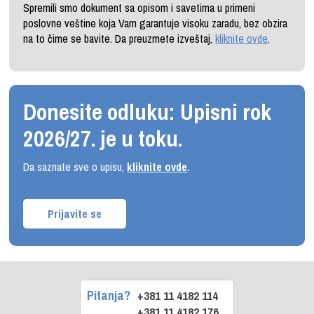
Spremili smo dokument sa opisom i savetima u primeni
poslovne veštine koja Vam garantuje visoku zaradu, bez obzira
na to čime se bavite. Da preuzmete izveštaj,
kliknite ovde
.
Donesite odluku: Upisni rok
2026/27. je u toku.
Da saznate sve o upisu,
kliknite ovde
.
Prijavite se
Pitanja?
+381 11 4182 114
+381 11 4182 176