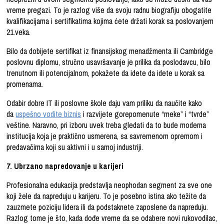
vreme pregazi. To je razlog više da svoju radnu biografiju obogatite
kvalifikacijama i sertifikatima kojima ćete držati korak sa poslovanjem
21.veka.
Bilo da dobijete sertifikat iz finansijskog menadžmenta ili Cambridge
poslovnu diplomu, stručno usavršavanje je prilika da poslodavcu, bilo
trenutnom ili potencijalnom, pokažete da idete da idete u korak sa
promenama.
Odabir dobre IT ili poslovne škole daju vam priliku da naučite kako
da
uspešno vodite biznis
i razvijete gorepomenute “meke” i “tvrde”
veštine. Naravno, pri izboru uvek treba gledati da to bude moderna
institucija koja je praktično usmerena, sa savremenom opremom i
predavačima koji su aktivni i u samoj industriji.
7. Ubrzano napredovanje u karijeri
Profesionalna edukacija predstavlja neophodan segment za sve one
koji žele da napreduju u karijeru. To je posebno istina ako težite da
zauzmete poziciju lidera ili da podstaknete zaposlene da napreduju.
Razlog tome je što, kada dođe vreme da se odabere novi rukovodilac,