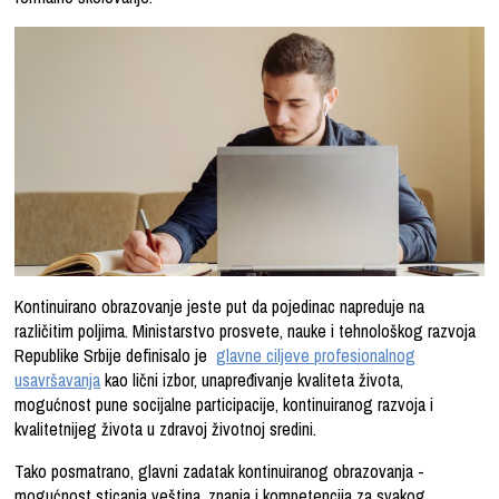
Kontinuirano obrazovanje jeste put da pojedinac napreduje na
različitim poljima. Ministarstvo prosvete, nauke i tehnološkog razvoja
Republike Srbije definisalo je
glavne ciljeve profesionalnog
usavršavanja
kao lični izbor, unapređivanje kvaliteta života,
mogućnost pune socijalne participacije, kontinuiranog razvoja i
kvalitetnijeg života u zdravoj životnoj sredini.
Tako posmatrano, glavni zadatak kontinuiranog obrazovanja -
mogućnost sticanja veština, znanja i kompetencija za svakog