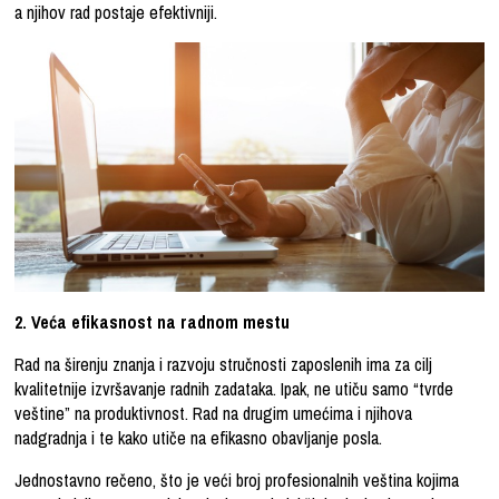
a njihov rad postaje efektivniji.
2. Veća efikasnost na radnom mestu
Rad na širenju znanja i razvoju stručnosti zaposlenih ima za cilj
kvalitetnije izvršavanje radnih zadataka. Ipak, ne utiču samo “tvrde
veštine” na produktivnost. Rad na drugim umećima i njihova
nadgradnja i te kako utiče na efikasno obavljanje posla.
Jednostavno rečeno, što je veći broj profesionalnih veština kojima