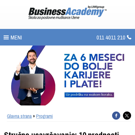
011 4011 210
PROGRAMI
UPIS
ŠTA DOBIJATE
UČENJE NA DALJINU
SERTIFIKACIJA
Glavna strana
»
Programi
O BUSINESS ACADEMY
Stručno usavršavanje: 10 prednosti