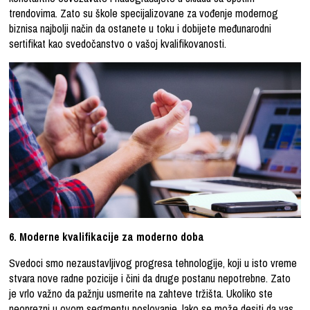
trendovima. Zato su škole specijalizovane za vođenje modernog
biznisa najbolji način da ostanete u toku i dobijete međunarodni
sertifikat kao svedočanstvo o vašoj kvalifikovanosti.
6. Moderne kvalifikacije za moderno doba
Svedoci smo nezaustavljivog progresa tehnologije, koji u isto vreme
stvara nove radne pozicije i čini da druge postanu nepotrebne. Zato
je vrlo važno da pažnju usmerite na zahteve tržišta. Ukoliko ste
neoprezni u ovom segmentu poslovanje, lako se može desiti da vas