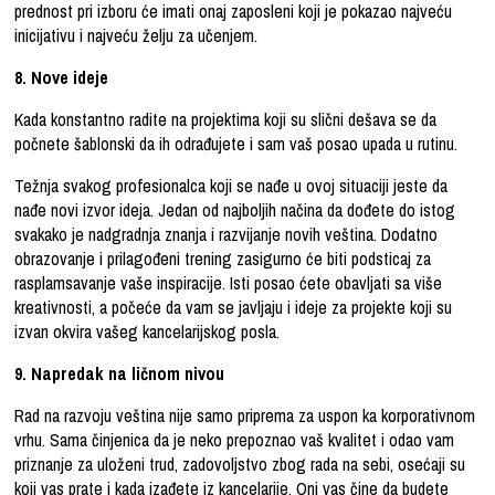
prednost pri izboru će imati onaj zaposleni koji je pokazao najveću
inicijativu i najveću želju za učenjem.
8. Nove ideje
Kada konstantno radite na projektima koji su slični dešava se da
počnete šablonski da ih odrađujete i sam vaš posao upada u rutinu.
Težnja svakog profesionalca koji se nađe u ovoj situaciji jeste da
nađe novi izvor ideja. Jedan od najboljih načina da dođete do istog
svakako je nadgradnja znanja i razvijanje novih veština. Dodatno
obrazovanje i prilagođeni trening zasigurno će biti podsticaj za
rasplamsavanje vaše inspiracije. Isti posao ćete obavljati sa više
kreativnosti, a počeće da vam se javljaju i ideje za projekte koji su
izvan okvira vašeg kancelarijskog posla.
9. Napredak na ličnom nivou
Rad na razvoju veština nije samo priprema za uspon ka korporativnom
vrhu. Sama činjenica da je neko prepoznao vaš kvalitet i odao vam
priznanje za uloženi trud, zadovoljstvo zbog rada na sebi, osećaji su
koji vas prate i kada izađete iz kancelarije. Oni vas čine da budete