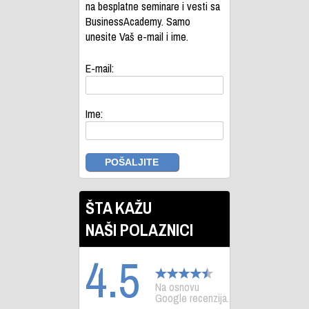
na besplatne seminare i vesti sa
BusinessAcademy. Samo
unesite Vaš e-mail i ime.
E-mail:
Ime:
ŠTA KAŽU
NAŠI POLAZNICI
4.5
Na osnovu
Google recenzija.