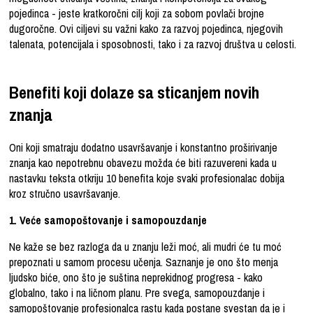
pojedinca - jeste kratkoročni cilj koji za sobom povlači brojne
dugoročne. Ovi ciljevi su važni kako za razvoj pojedinca, njegovih
talenata, potencijala i sposobnosti, tako i za razvoj društva u celosti.
Benefiti koji dolaze sa sticanjem novih
znanja
Oni koji smatraju dodatno usavršavanje i konstantno proširivanje
znanja kao nepotrebnu obavezu možda će biti razuvereni kada u
nastavku teksta otkriju 10 benefita koje svaki profesionalac dobija
kroz stručno usavršavanje.
1. Veće samopoštovanje i samopouzdanje
Ne kaže se bez razloga da u znanju leži moć, ali mudri će tu moć
prepoznati u samom procesu učenja. Saznanje je ono što menja
ljudsko biće, ono što je suština neprekidnog progresa - kako
globalno, tako i na ličnom planu. Pre svega, samopouzdanje i
samopoštovanje profesionalca rastu kada postane svestan da je i