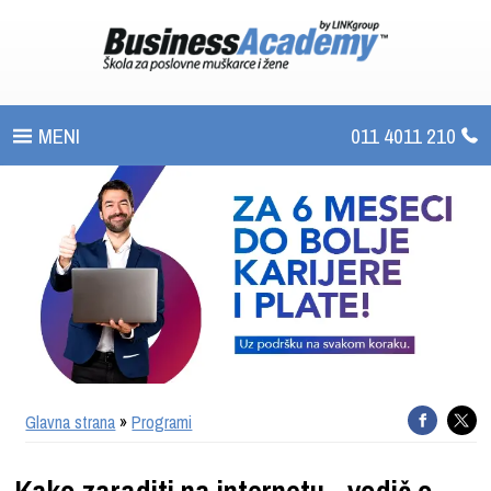
011 4011 210
PROGRAMI
UPIS
ŠTA DOBIJATE
UČENJE NA DALJINU
SERTIFIKACIJA
Glavna strana
»
Programi
O BUSINESS ACADEMY
Kako zaraditi na internetu - vodič o