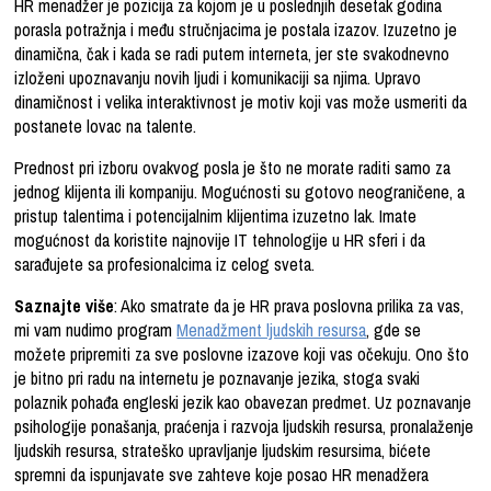
HR menadžer je pozicija za kojom je u poslednjih desetak godina
porasla potražnja i među stručnjacima je postala izazov. Izuzetno je
dinamična, čak i kada se radi putem interneta, jer ste svakodnevno
izloženi upoznavanju novih ljudi i komunikaciji sa njima. Upravo
dinamičnost i velika interaktivnost je motiv koji vas može usmeriti da
postanete lovac na talente.
Prednost pri izboru ovakvog posla je što ne morate raditi samo za
jednog klijenta ili kompaniju. Mogućnosti su gotovo neograničene, a
pristup talentima i potencijalnim klijentima izuzetno lak. Imate
mogućnost da koristite najnovije IT tehnologije u HR sferi i da
sarađujete sa profesionalcima iz celog sveta.
Saznajte više
: Ako smatrate da je HR prava poslovna prilika za vas,
mi vam nudimo program
Menadžment ljudskih resursa
, gde se
možete pripremiti za sve poslovne izazove koji vas očekuju. Ono što
je bitno pri radu na internetu je poznavanje jezika, stoga svaki
polaznik pohađa engleski jezik kao obavezan predmet. Uz poznavanje
psihologije ponašanja, praćenja i razvoja ljudskih resursa, pronalaženje
ljudskih resursa, strateško upravljanje ljudskim resursima, bićete
spremni da ispunjavate sve zahteve koje posao HR menadžera