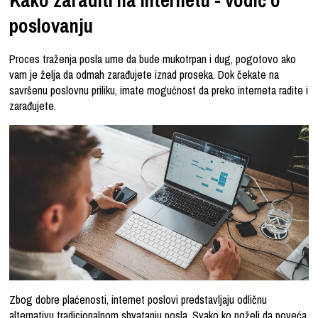
poslovanju
Proces traženja posla ume da bude mukotrpan i dug, pogotovo ako
vam je želja da odmah zarađujete iznad proseka. Dok čekate na
savršenu poslovnu priliku, imate mogućnost da preko interneta radite i
zarađujete.
Zbog dobre plaćenosti,
internet poslovi
predstavljaju
odličnu
alternativu tradicionalnom shvatanju posla. Svako ko poželi da poveća