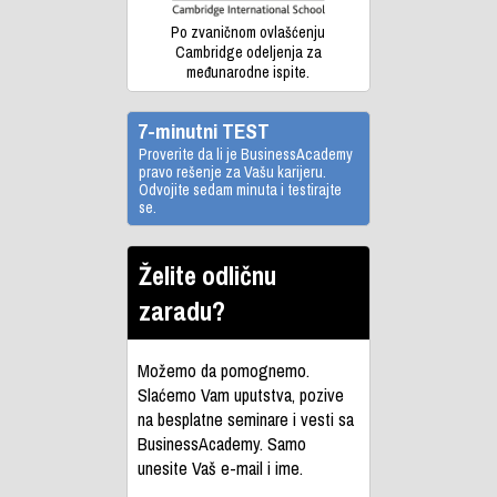
Po zvaničnom ovlašćenju
Cambridge odeljenja za
međunarodne ispite.
7-minutni TEST
Proverite da li je BusinessAcademy
pravo rešenje za Vašu karijeru.
Odvojite sedam minuta i testirajte
se.
Želite odličnu
zaradu?
Možemo da pomognemo.
Slaćemo Vam uputstva, pozive
na besplatne seminare i vesti sa
BusinessAcademy. Samo
unesite Vaš e-mail i ime.