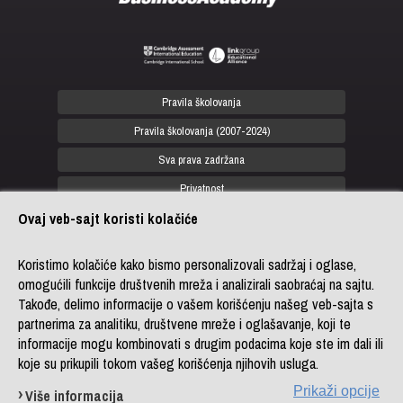
Pravila školovanja
Pravila školovanja (2007-2024)
Sva prava zadržana
Privatnost
Ovaj veb-sajt koristi kolačiće
office@biznis-akademija.com
+381 (0)11 4182 114
Koristimo kolačiće kako bismo personalizovali sadržaj i oglase,
omogućili funkcije društvenih mreža i analizirali saobraćaj na sajtu.
+381 (0)11 4182 176
Takođe, delimo informacije o vašem korišćenju našeg veb-sajta s
+387 (0)33 902 961
partnerima za analitiku, društvene mreže i oglašavanje, koji te
informacije mogu kombinovati s drugim podacima koje ste im dali ili
koje su prikupili tokom vašeg korišćenja njihovih usluga.
Copyright © Business Academy, ogranak
LINK group Professional Education
Prikaži opcije
Više informacija
Powered by
LINK CMS