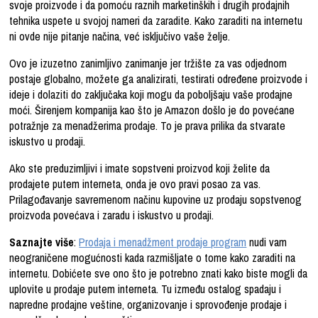
svoje proizvode i da pomoću raznih marketinških i drugih prodajnih
tehnika uspete u svojoj nameri da zaradite. Kako zaraditi na internetu
ni ovde nije pitanje načina, već isključivo vaše želje.
Ovo je izuzetno zanimljivo zanimanje jer tržište za vas odjednom
postaje globalno, možete ga analizirati, testirati određene proizvode i
ideje i dolaziti do zaključaka koji mogu da poboljšaju vaše prodajne
moći. Širenjem kompanija kao što je Amazon došlo je do povećane
potražnje za menadžerima prodaje. To je prava prilika da stvarate
iskustvo u prodaji.
Ako ste preduzimljivi i imate sopstveni proizvod koji želite da
prodajete putem interneta, onda je ovo pravi posao za vas.
Prilagođavanje savremenom načinu kupovine uz prodaju sopstvenog
proizvoda povećava i zaradu i iskustvo u prodaji.
Saznajte više
:
Prodaja i menadžment prodaje program
nudi vam
neograničene mogućnosti kada razmišljate o tome kako zaraditi na
internetu. Dobićete sve ono što je potrebno znati kako biste mogli da
uplovite u prodaje putem interneta. Tu između ostalog spadaju i
napredne prodajne veštine, organizovanje i sprovođenje prodaje i