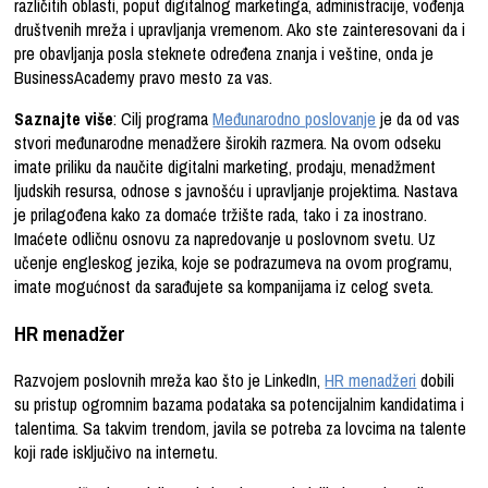
različitih oblasti, poput digitalnog marketinga, administracije, vođenja
društvenih mreža i upravljanja vremenom. Ako ste zainteresovani da i
pre obavljanja posla steknete određena znanja i veštine, onda je
BusinessAcademy pravo mesto za vas.
Saznajte više
: Cilj programa
Međunarodno poslovanje
je da od vas
stvori međunarodne menadžere širokih razmera. Na ovom odseku
imate priliku da naučite digitalni marketing, prodaju, menadžment
ljudskih resursa, odnose s javnošću i upravljanje projektima. Nastava
je prilagođena kako za domaće tržište rada, tako i za inostrano.
Imaćete odličnu osnovu za napredovanje u poslovnom svetu. Uz
učenje engleskog jezika, koje se podrazumeva na ovom programu,
imate mogućnost da sarađujete sa kompanijama iz celog sveta.
HR menadžer
Razvojem poslovnih mreža kao što je LinkedIn,
HR menadžeri
dobili
su pristup ogromnim bazama podataka sa potencijalnim kandidatima i
talentima. Sa takvim trendom, javila se potreba za lovcima na talente
koji rade isključivo na internetu.