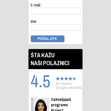
E-mail:
Ime:
ŠTA KAŽU
NAŠI POLAZNICI
4.5
Na osnovu
Google recenzija.
Zahvaljujući
programu
Project