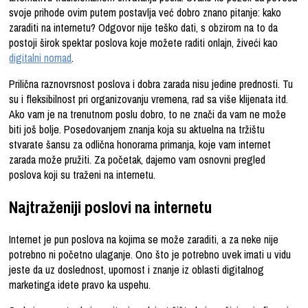
svoje prihode ovim putem postavlja već dobro znano pitanje: kako
zaraditi na internetu? Odgovor nije teško dati, s obzirom na to da
postoji širok spektar poslova koje možete raditi onlajn, živeći kao
digitalni nomad
.
Prilična raznovrsnost poslova i dobra zarada nisu jedine prednosti. Tu
su i fleksibilnost pri organizovanju vremena, rad sa više klijenata itd.
Ako vam je na trenutnom poslu dobro, to ne znači da vam ne može
biti još bolje. Posedovanjem znanja koja su aktuelna na tržištu
stvarate šansu za odlična honorarna primanja,
koje vam
internet
zarada
može pružiti.
Za početak, dajemo vam osnovni pregled
poslova koji su traženi na internetu.
Najtraženiji poslovi na internetu
Internet je pun poslova na kojima se može zaraditi, a za neke nije
potrebno ni početno ulaganje. Ono što je potrebno uvek imati u vidu
jeste da uz doslednost, upornost i znanje iz oblasti digitalnog
marketinga idete pravo ka uspehu.