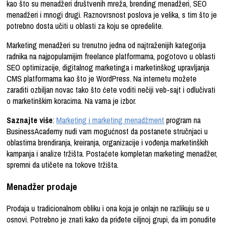
kao što su menadžeri društvenih mreža, brending menadžeri, SEO
menadžeri i mnogi drugi. Raznovrsnost poslova je velika, s tim što je
potrebno dosta učiti u oblasti za koju se opredelite.
Marketing menadžeri su trenutno jedna od najtraženijih kategorija
radnika na najpopularnijim freelance platformama, pogotovo u oblasti
SEO optimizacije, digitalnog marketinga i marketinškog upravljanja
CMS platformama kao što je WordPress. Na internetu možete
zaraditi ozbiljan novac tako što ćete voditi nečiji veb-sajt i odlučivati
o marketinškim koracima. Na vama je izbor.
Saznajte više
:
Marketing i marketing menadžment
program na
BusinessAcademy nudi vam mogućnost da postanete stručnjaci u
oblastima brendiranja, kreiranja, organizacije i vođenja marketinških
kampanja i analize tržišta. Postaćete kompletan marketing menadžer,
spremni da utičete na tokove tržišta.
Menadžer prodaje
Prodaja u tradicionalnom obliku i ona koja je onlajn ne razlikuju se u
osnovi. Potrebno je znati kako da priđete ciljnoj grupi, da im ponudite