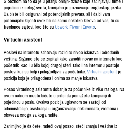
S obzirom na to da je u pitanju onlajn-tržište koje sačinjavaju firme i
pojedinci iz celog sveta, krucijalno je poznavanje engleskog jezika.
Da biste bili osigurani od potencijalnih prevara, ali i da bi vam
potencijalni klijenti uvek bili na samo nekoliko klikova od vas, tu su
freelance sajtovi, kao što su
Upwork
,
Fiverr
i
Envato
.
Virtuelni asistent
Poslovi na internetu zahtevaju različite nivoe iskustva i određenih
veština.
Sigurno ste se zapitali
kako zaraditi novac
na internetu kao
početnik.
Kao i u bilo kojoj drugoj sferi, tako i na internetu postoje
poslovi koji su bolji i prilagodljiviji za početnike.
Virtuelni asistent
je
pozicija koja je prilagođena i onima sa manje iskustva.
Posao virtuelnog asistenta dobar je za početnike iz više razloga. Na
ovom radnom mestu bićete u prilici da pomažete kompaniji ili
pojedincu u poslu. Ovakva pozicija uglavnom se sastoji od
administracije, asistiranja u organizovanju dokumenata, vremena i
obaveza onoga za koga radite.
Zanimljivo je da ćete, radeći ovaj posao, steći znanja i veštine iz