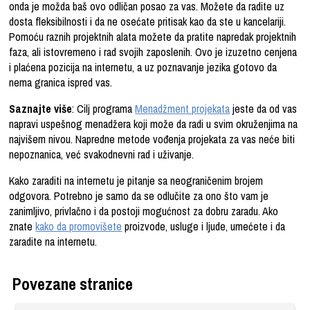
onda je možda baš ovo odličan posao za vas. Možete da radite uz
dosta fleksibilnosti i da ne osećate pritisak kao da ste u kancelariji.
Pomoću raznih projektnih alata možete da pratite napredak projektnih
faza, ali istovremeno i rad svojih zaposlenih. Ovo je izuzetno cenjena
i plaćena pozicija na internetu, a uz poznavanje jezika gotovo da
nema granica ispred vas.
Saznajte više
: Cilj programa
Menadžment projekata
jeste da od vas
napravi uspešnog menadžera koji može da radi u svim okruženjima na
najvišem nivou. Napredne metode vođenja projekata za vas neće biti
nepoznanica, već svakodnevni rad i uživanje.
Kako zaraditi na internetu je pitanje sa neograničenim brojem
odgovora. Potrebno je samo da se odlučite za ono što vam je
zanimljivo, privlačno i da postoji mogućnost za dobru zaradu. Ako
znate
kako da promovišete
proizvode, usluge i ljude, umećete i da
zaradite na internetu.
Povezane stranice