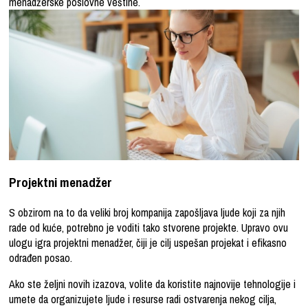
menadžerske poslovne veštine.
Projektni menadžer
S obzirom na to da veliki broj kompanija zapošljava ljude koji za njih
rade od kuće, potrebno je voditi tako stvorene projekte. Upravo ovu
ulogu igra projektni menadžer, čiji je cilj uspešan projekat i efikasno
odrađen posao.
Ako ste željni novih izazova, volite da koristite najnovije tehnologije i
umete da organizujete ljude i resurse radi ostvarenja nekog cilja,