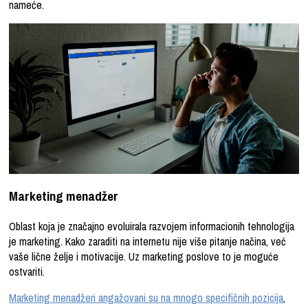
nameće.
Marketing menadžer
Oblast koja je značajno evoluirala razvojem informacionih tehnologija
je marketing. Kako zaraditi na internetu nije više pitanje načina, već
vaše lične želje i motivacije. Uz marketing poslove to je moguće
ostvariti.
Marketing menadžeri angažovani su na mnogo specifičnih pozicija
,