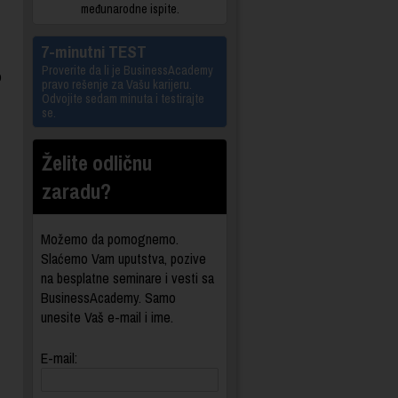
međunarodne ispite.
7-minutni TEST
Proverite da li je BusinessAcademy
o
pravo rešenje za Vašu karijeru.
Odvojite sedam minuta i testirajte
se.
Želite odličnu
zaradu?
Možemo da pomognemo.
Slaćemo Vam uputstva, pozive
na besplatne seminare i vesti sa
BusinessAcademy. Samo
unesite Vaš e-mail i ime.
E-mail: