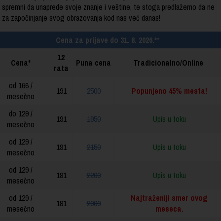
u spremni da unaprede svoje znanje i veštine, te stoga predlažemo da ne
liku za započinjanje svog obrazovanja kod nas već danas!
Cena za prijave do 31. 8. 2026.**
12
Cena*
Puna cena
Tradicionalno/Online
rata
od 166 /
191
2500
Popunjeno
45%
mesta!
mesečno
do 129 /
191
1950
Upis u toku
mesečno
od 129 /
191
2150
Upis u toku
mesečno
od 129 /
191
2200
Upis u toku
mesečno
od 129 /
Najtraženiji smer ovog
191
2000
mesečno
meseca.