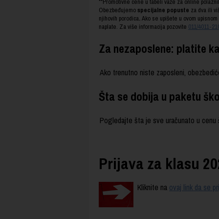
**Promotivne cene u tabeli važe za online polazni
Obezbeđujemo
specijalne popuste
za dva ili v
njihovih porodica
.
Ako se upišete u ovom upisnom r
naplate.
Za više informacija pozovite
011/4011-21
Za nezaposlene: platite k
Ako trenutno niste zaposleni, obezbedi
Šta se dobija u paketu šk
Pogledajte šta je sve uračunato u cenu
Prijava za klasu 20
Kliknite na
ovaj link da se 