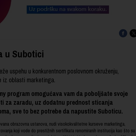
 u Subotici
 teže uspehu u konkurentnom poslovnom okruženju,
iz oblasti marketinga.
my program omogućava vam da poboljšate svoje
sti za zaradu, uz dodatnu prednost sticanja
ma, sve to bez potrebe da napustite Suboticu.
vana obrazovna ustanova, nudi visokokvalitetne kurseve marketinga,
vanja koji vode do prestižnih sertifikata renomiranih institucija kao što su