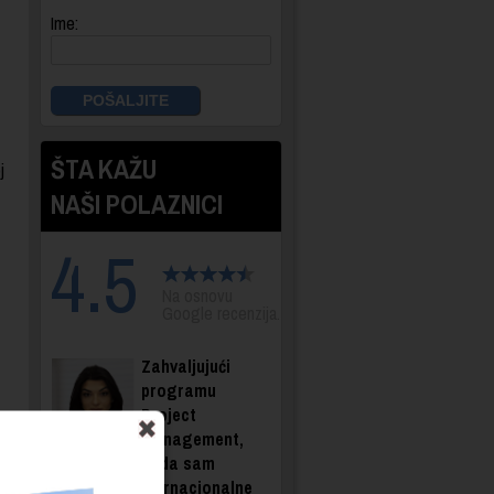
Ime:
ŠTA KAŽU
j
NAŠI POLAZNICI
4.5
Na osnovu
Google recenzija.
Zahvaljujući
programu
Project
Management,
sada sam
direktorka internacionalne