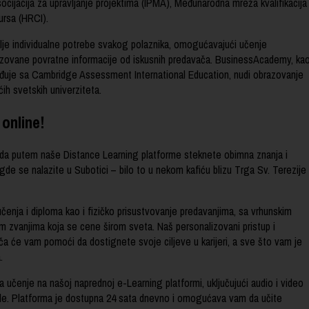
cijacija za upravljanje projektima (IPMA), Međunarodna mreža kvalifikacija
sursa (HRCI).
olje individualne potrebe svakog polaznika, omogućavajući učenje
izovane povratne informacije od iskusnih predavača. BusinessAcademy, ka
rađuje sa Cambridge Assessment International Education, nudi obrazovanje
ih svetskih univerziteta.
online!
 putem naše Distance Learning platforme steknete obimna znanja i
 gde se nalazite u Subotici – bilo to u nekom kafiću blizu Trga Sv. Terezije
 učenja i diploma kao i fizičko prisustvovanje predavanjima, sa vrhunskim
 zvanjima koja se cene širom sveta. Naš personalizovani pristup i
ča će vam pomoći da dostignete svoje ciljeve u karijeri, a sve što vam je
.
 učenje na našoj naprednoj e-Learning platformi, uključujući audio i video
jale. Platforma je dostupna 24 sata dnevno i omogućava vam da učite