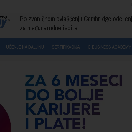
Po zvaničnom ovlašćenju Cambridge odeljen
za međunarodne ispite
UČENJE NA DALJINU
SERTIFIKACIJA
O BUSINESS ACADEMY