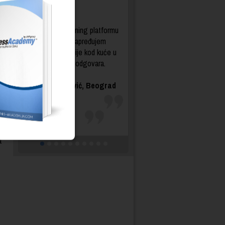
srednje škole.
Uz Distance Learning platformu
e
mogla sam da unapređujem
svoje kompetencije kod kuće u
vreme koje meni odgovara.
Zorana Živanović, Beograd
a