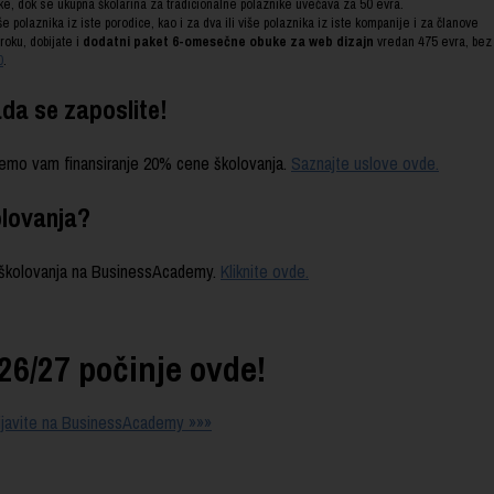
ke, dok se ukupna školarina za tradicionalne polaznike uvećava za 50 evra.
iše polaznika iz iste porodice, kao i za dva ili više polaznika iz iste kompanije i za članove
oku, dobijate i
dodatni paket 6-omesečne obuke za web dizajn
vredan 475 evra, bez
0
.
ada se zaposlite!
ćemo vam finansiranje 20% cene školovanja.
Saznajte uslove ovde.
olovanja?
 školovanja na BusinessAcademy.
Kliknite ovde.
26/27 počinje ovde!
prijavite na BusinessAcademy »»»