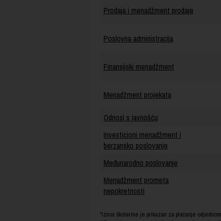
Prodaja i menadžment prodaje
Poslovna administracija
Finansijski menadžment
Menadžment projekata
Odnosi s javnošću
Investicioni menadžment i
berzansko poslovanje
Međunarodno poslovanje
Menadžment prometa
nepokretnosti
*Iznos školarine je prikazan za plaćanje odjedn