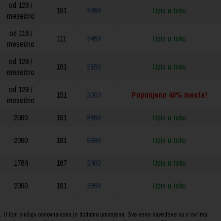
od 129 /
191
1950
Upis u toku
mesečno
od 118 /
111
1450
Upis u toku
mesečno
od 129 /
191
2150
Upis u toku
mesečno
od 129 /
191
2000
Popunjeno
40%
mesta!
mesečno
2090
191
2150
Upis u toku
2090
191
2200
Upis u toku
1784
167
2400
Upis u toku
2090
191
1950
Upis u toku
om. U tom slučaju osnovna cena je dodatno umanjena. Sve cene navedene su u evrima.