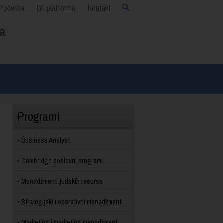
Početna
DL platforma
Kontakt
ja
Programi
Business Analyst
Cambridge poslovni program
Menadžment ljudskih resursa
Strategijski i operativni menadžment
Marketing i marketing menadžment