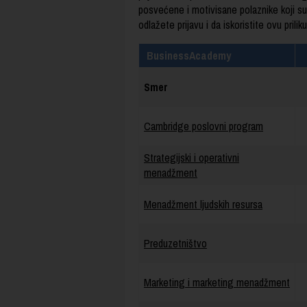
posvećene i motivisane polaznike koji s
odlažete prijavu i da iskoristite ovu pri
BusinessAcademy
Smer
Cambridge poslovni program
Strategijski i operativni
menadžment
Menadžment ljudskih resursa
Preduzetništvo
Marketing i marketing menadžment