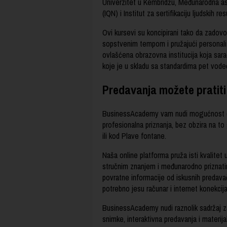
Univerzitet u Kembridžu, Međunarodna aso
(IQN) i Institut za sertifikaciju ljudskih re
Ovi kursevi su koncipirani tako da zadov
sopstvenim tempom i pružajući personal
ovlašćena obrazovna institucija koja sa
koje je u skladu sa standardima pet vodeć
Predavanja možete pratiti 
BusinessAcademy vam nudi mogućnost da
profesionalna priznanja, bez obzira na to
ili kod Plave fontane.
Naša online platforma pruža isti kvalitet
stručnim znanjem i međunarodno priznatim
povratne informacije od iskusnih predava
potrebno jesu računar i internet konekcija
BusinessAcademy nudi raznolik sadržaj za
snimke, interaktivna predavanja i materi