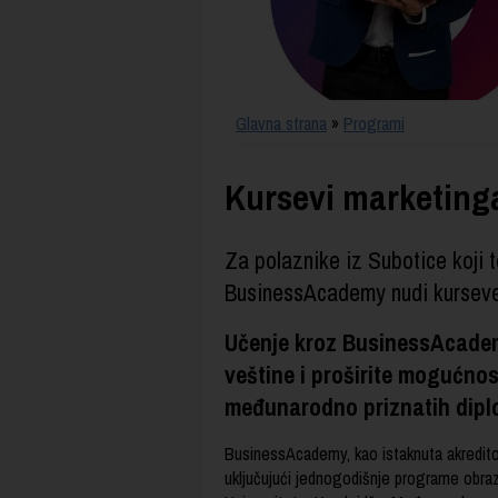
Glavna strana
»
Programi
Kursevi marketinga
Za polaznike iz Subotice koji
BusinessAcademy nudi kurseve 
Učenje kroz BusinessAcade
veštine i proširite mogućno
međunarodno priznatih diplo
BusinessAcademy, kao istaknuta akredito
uključujući jednogodišnje programe obrazo