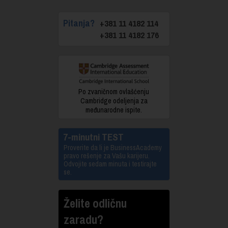
Pitanja?
+381 11 4182 114
+381 11 4182 176
Po zvaničnom ovlašćenju
Cambridge odeljenja za
međunarodne ispite.
7-minutni TEST
Proverite da li je BusinessAcademy
pravo rešenje za Vašu karijeru.
Odvojite sedam minuta i testirajte
se.
Želite odličnu
zaradu?