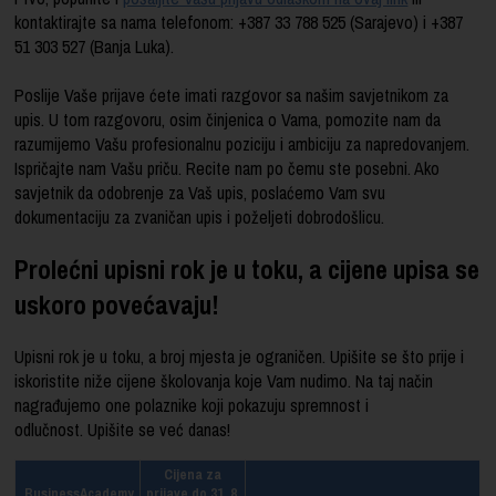
kontaktirajte sa nama telefonom: +387 33 788 525 (Sarajevo) i +387
51 303 527 (Banja Luka).
Poslije Vaše prijave ćete imati razgovor sa našim savjetnikom za
upis. U tom razgovoru, osim činjenica o Vama, pomozite nam da
razumijemo Vašu profesionalnu poziciju i ambiciju za napredovanjem.
Ispričajte nam Vašu priču. Recite nam po čemu ste posebni. Ako
savjetnik da odobrenje za Vaš upis, poslaćemo Vam svu
dokumentaciju za zvaničan upis i poželjeti dobrodošlicu.
Prolećni upisni rok je u toku, a cijene upisa se
uskoro povećavaju!
Upisni rok je u toku, a broj mjesta je ograničen. Upišite se što prije i
iskoristite niže cijene školovanja koje Vam nudimo. Na taj način
nagrađujemo one polaznike koji pokazuju spremnost i
odlučnost. Upišite se već danas!
Cijena za
BusinessAcademy
prijave do 31. 8.