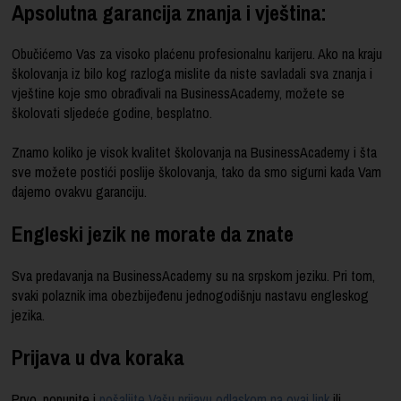
Apsolutna garancija znanja i vještina:
Obučićemo Vas za visoko plaćenu profesionalnu karijeru. Ako na kraju
školovanja iz bilo kog razloga mislite da niste savladali sva znanja i
vještine koje smo obrađivali na BusinessAcademy, možete se
školovati sljedeće godine, besplatno.
Znamo koliko je visok kvalitet školovanja na BusinessAcademy i šta
sve možete postići poslije školovanja, tako da smo sigurni kada Vam
dajemo ovakvu garanciju.
Engleski jezik ne morate da znate
Sva predavanja na BusinessAcademy su na srpskom jeziku. Pri tom,
svaki polaznik ima obezbijeđenu jednogodišnju nastavu engleskog
jezika.
Prijava u dva koraka
Prvo, popunite i
pošaljite Vašu prijavu odlaskom na ovaj link
ili