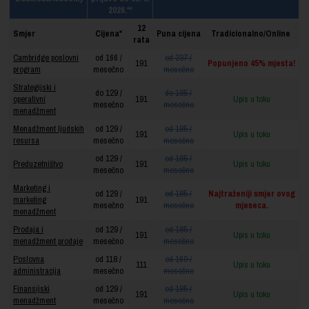
2026.**
12
Smjer
Cijena*
Puna cijena
Tradicionalno/Online
rata
Cambridge poslovni
od 166 /
od 237 /
191
Popunjeno 45% mjesta!
program
mesečno
mesečno
Strategijski i
do 129 /
do 185 /
operativni
191
Upis u toku
mesečno
mesečno
menadžment
Menadžment ljudskih
od 129 /
od 185 /
191
Upis u toku
resursa
mesečno
mesečno
od 129 /
od 185 /
Preduzetništvo
191
Upis u toku
mesečno
mesečno
Marketing i
od 129 /
od 185 /
Najtraženiji smjer ovog
marketing
191
mesečno
mesečno
mjeseca.
menadžment
Prodaja i
od 129 /
od 185 /
191
Upis u toku
menadžment prodaje
mesečno
mesečno
Poslovna
od 118 /
od 169 /
111
Upis u toku
administracija
mesečno
mesečno
Finansijski
od 129 /
od 185 /
191
Upis u toku
menadžment
mesečno
mesečno