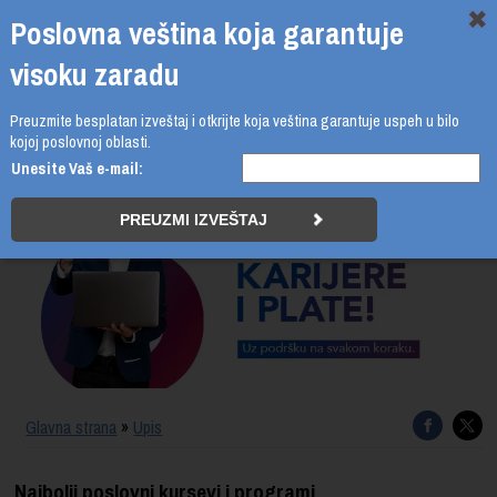
Poslovna veština koja garantuje
visoku zaradu
Preuzmite besplatan izveštaj i otkrijte koja veština garantuje uspeh u bilo
011 4011 210
kojoj poslovnoj oblasti.
Unesite Vaš e-mail:
PROGRAMI
UPIS
ŠTA DOBIJATE
UČENJE NA DALJINU
SERTIFIKACIJA
Glavna strana
»
Upis
O BUSINESS ACADEMY
Najbolji poslovni kursevi i programi