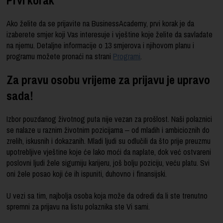
Ako želite da se prijavite na BusinessAcademy, prvi korak je da
izaberete smjer koji Vas interesuje i vještine koje želite da savladate
na njemu. Detaljne informacije o 13 smjerova i njihovom planu i
programu možete pronaći na strani
Programi
.
Za pravu osobu vrijeme za prijavu je upravo
sada!
Izbor pouzdanog životnog puta nije vezan za prošlost. Naši polaznici
se nalaze u raznim životnim pozicijama ‒ od mladih i ambicioznih do
zrelih, iskusnih i dokazanih. Mladi ljudi su odlučili da što prije preuzmu
upotrebljive vještine koje će lako moći da naplate, dok već ostvareni
poslovni ljudi žele sigurniju karijeru, još bolju poziciju, veću platu. Svi
oni žele posao koji će ih ispuniti, duhovno i finansijski.
U vezi sa tim, najbolja osoba koja može da odredi da li ste trenutno
spremni za prijavu na listu polaznika ste Vi sami.