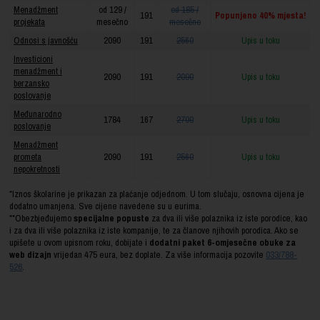
Menadžment
od 129 /
od 185 /
191
Popunjeno 40% mjesta!
projekata
mesečno
mesečno
Odnosi s javnošću
2090
191
2560
Upis u toku
Investicioni
menadžment i
2090
191
2090
Upis u toku
berzansko
poslovanje
Međunarodno
1784
167
2700
Upis u toku
poslovanje
Menadžment
prometa
2090
191
2560
Upis u toku
nepokretnosti
*Iznos školarine je prikazan za plaćanje odjednom. U tom slučaju, osnovna cijena je
dodatno umanjena. Sve cijene navedene su u eurima.
**Obezbjeđujemo
specijalne popuste
za dva ili više polaznika iz iste porodice, kao
i za dva ili više polaznika iz iste kompanije, te za članove njihovih porodica. Ako se
upišete u ovom upisnom roku, dobijate i
dodatni paket 6-omjesečne obuke za
web dizajn
vrijedan 475 eura, bez doplate. Za više informacija pozovite
033/788-
526
.