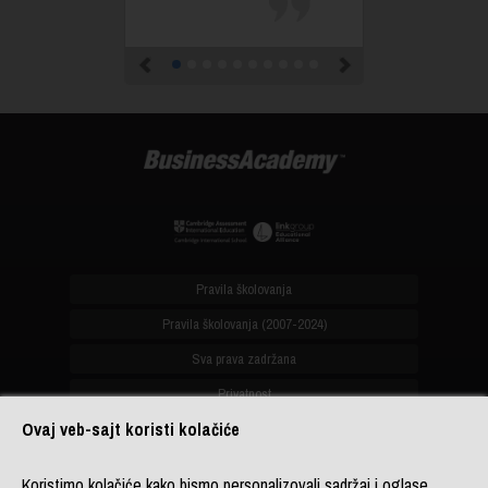
Previous
Next
Pravila školovanja
Pravila školovanja (2007-2024)
Sva prava zadržana
Privatnost
Ovaj veb-sajt koristi kolačiće
office@biznis-akademija.com
Koristimo kolačiće kako bismo personalizovali sadržaj i oglase,
+381 (0)11 4182 114