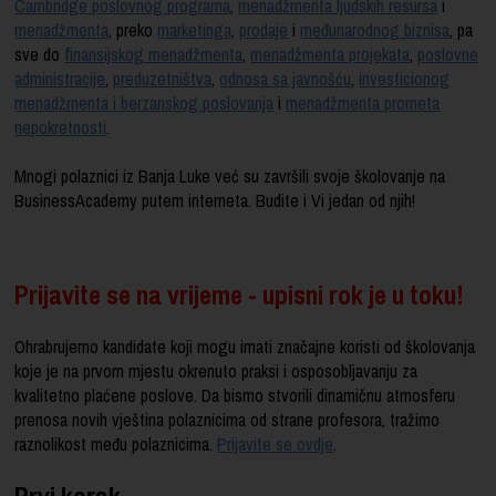
Cambridge poslovnog programa
,
menadžmenta ljudskih resursa
i
menadžmenta
, preko
marketinga
,
prodaje
i
međunarodnog biznisa
, pa
sve do
finansijskog menadžmenta
,
menadžmenta projekata
,
poslovne
administracije
,
preduzetništva
,
odnosa sa javnošću
,
investicionog
menadžmenta i berzanskog poslovanja
i
menadžmenta prometa
nepokretnosti
.
Mnogi polaznici iz Banja Luke već su završili svoje školovanje na
BusinessAcademy putem interneta. Budite i Vi jedan od njih!
Prijavite se na vrijeme - upisni rok je u toku!
Ohrabrujemo kandidate koji mogu imati značajne koristi od školovanja
koje je na prvom mjestu okrenuto praksi i osposobljavanju za
kvalitetno plaćene poslove. Da bismo stvorili dinamičnu atmosferu
prenosa novih vještina polaznicima od strane profesora, tražimo
raznolikost među polaznicima.
Prijavite se ovdje
.
Prvi korak