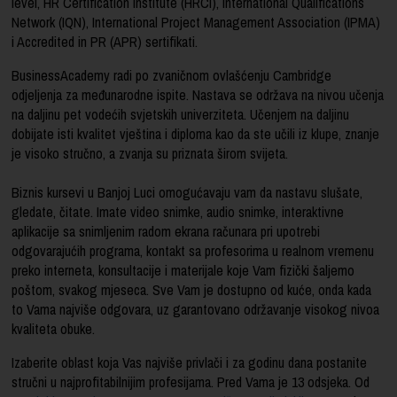
level, HR Certification Institute (HRCI), International Qualifications
Network (IQN), International Project Management Association (IPMA)
i Accredited in PR (APR) sertifikati.
BusinessAcademy radi po zvaničnom ovlašćenju Cambridge
odjeljenja za međunarodne ispite. Nastava se održava na nivou učenja
na daljinu pet vodećih svjetskih univerziteta. Učenjem na daljinu
dobijate isti kvalitet vještina i diploma kao da ste učili iz klupe, znanje
je visoko stručno, a zvanja su priznata širom svijeta.
Biznis kursevi u Banjoj Luci omogućavaju vam da nastavu slušate,
gledate, čitate. Imate video snimke, audio snimke, interaktivne
aplikacije sa snimljenim radom ekrana računara pri upotrebi
odgovarajućih programa, kontakt sa profesorima u realnom vremenu
preko interneta, konsultacije i materijale koje Vam fizički šaljemo
poštom, svakog mjeseca. Sve Vam je dostupno od kuće, onda kada
to Vama najviše odgovara, uz garantovano održavanje visokog nivoa
kvaliteta obuke.
Izaberite oblast koja Vas najviše privlači i za godinu dana postanite
stručni u najprofitabilnijim profesijama. Pred Vama je 13 odsjeka. Od