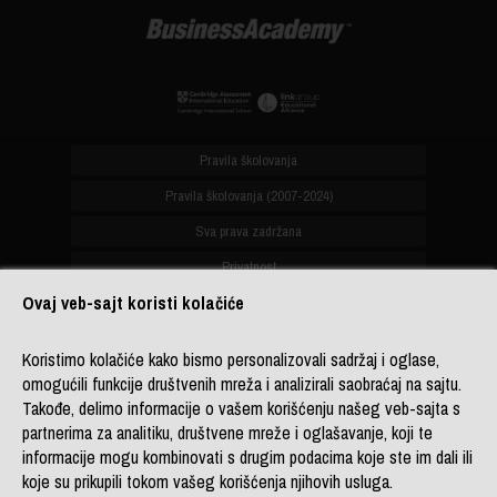
Pravila školovanja
Pravila školovanja (2007-2024)
Sva prava zadržana
Privatnost
Ovaj veb-sajt koristi kolačiće
office@biznis-akademija.com
Koristimo kolačiće kako bismo personalizovali sadržaj i oglase,
+381 (0)11 4182 114
omogućili funkcije društvenih mreža i analizirali saobraćaj na sajtu.
+381 (0)11 4182 176
Takođe, delimo informacije o vašem korišćenju našeg veb-sajta s
+387 (0)33 902 961
partnerima za analitiku, društvene mreže i oglašavanje, koji te
informacije mogu kombinovati s drugim podacima koje ste im dali ili
koje su prikupili tokom vašeg korišćenja njihovih usluga.