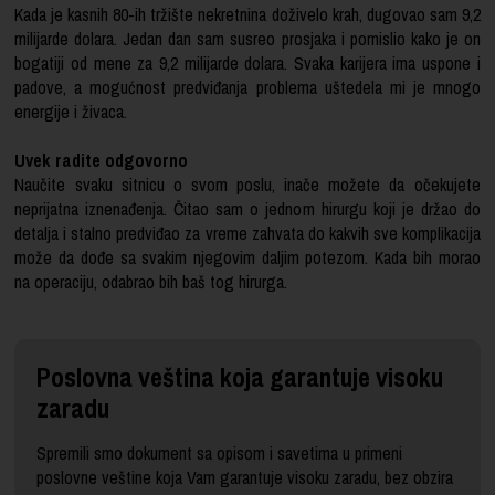
Kada je kasnih 80-ih tržište nekretnina doživelo krah, dugovao sam 9,2
milijarde dolara. Jedan dan sam susreo prosjaka i pomislio kako je on
bogatiji od mene za 9,2 milijarde dolara. Svaka
karijera
ima uspone i
padove, a mogućnost predviđanja problema uštedela mi je mnogo
energije i živaca.
Uvek radite odgovorno
Naučite svaku sitnicu o svom poslu, inače možete da očekujete
neprijatna iznenađenja. Čitao sam o jednom hirurgu koji je držao do
detalja i stalno predviđao za vreme zahvata do kakvih sve komplikacija
može da dođe sa svakim njegovim daljim potezom. Kada bih morao
na operaciju, odabrao bih baš tog hirurga.
Poslovna veština koja garantuje visoku
zaradu
Spremili smo dokument sa opisom i savetima u primeni
poslovne veštine koja Vam garantuje visoku zaradu, bez obzira