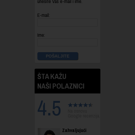
unesite Vaš e-mail i ime.
E-mail:
Ime:
ŠTA KAŽU
NAŠI POLAZNICI
4.5
Na osnovu
Google recenzija.
Zahvaljujući