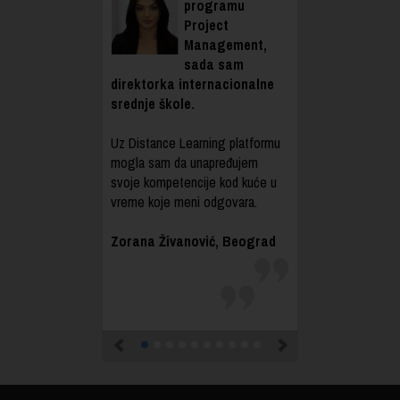
programu
Project
Management,
sada sam
direktorka internacionalne
srednje škole.
Uz Distance Learning platformu
mogla sam da unapređujem
svoje kompetencije kod kuće u
vreme koje meni odgovara.
Zorana Živanović, Beograd
Previous
Next