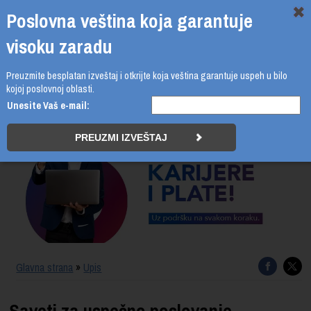
Poslovna veština koja garantuje
visoku zaradu
Preuzmite besplatan izveštaj i otkrijte koja veština garantuje uspeh u bilo
011 4011 210
kojoj poslovnoj oblasti.
Unesite Vaš e-mail:
PROGRAMI
UPIS
ŠTA DOBIJATE
UČENJE NA DALJINU
SERTIFIKACIJA
Glavna strana
»
Upis
O BUSINESS ACADEMY
Saveti za uspešno poslovanje