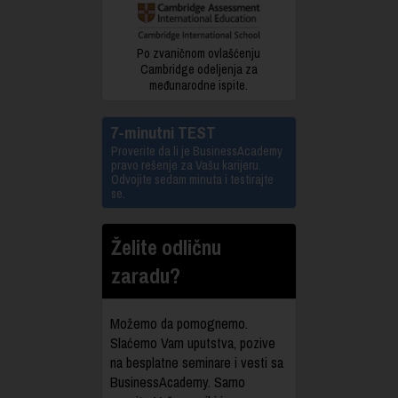
Po zvaničnom ovlašćenju
Cambridge odeljenja za
međunarodne ispite.
7-minutni TEST
Proverite da li je BusinessAcademy
pravo rešenje za Vašu karijeru.
Odvojite sedam minuta i testirajte
se.
Želite odličnu
zaradu?
Možemo da pomognemo.
Slaćemo Vam uputstva, pozive
na besplatne seminare i vesti sa
BusinessAcademy. Samo