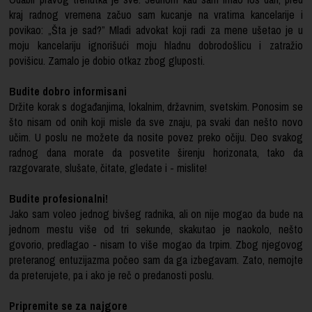
kraj radnog vremena začuo sam kucanje na vratima kancelarije i
povikao: „Šta je sad?” Mladi advokat koji radi za mene ušetao je u
moju kancelariju ignorišući moju hladnu dobrodošlicu i zatražio
povišicu. Zamalo je dobio otkaz zbog gluposti.
Budite dobro informisani
Držite korak s događanjima, lokalnim, državnim, svetskim. Ponosim se
što nisam od onih koji misle da sve znaju, pa svaki dan nešto novo
učim. U poslu ne možete da nosite povez preko očiju. Deo svakog
radnog dana morate da posvetite širenju horizonata, tako da
razgovarate, slušate, čitate, gledate i - mislite!
Budite profesionalni!
Jako sam voleo jednog bivšeg radnika, ali on nije mogao da bude na
jednom mestu više od tri sekunde, skakutao je naokolo, nešto
govorio, predlagao - nisam to više mogao da trpim. Zbog njegovog
preteranog entuzijazma počeo sam da ga izbegavam. Zato, nemojte
da preterujete, pa i ako je reč o predanosti poslu.
Pripremite se za najgore