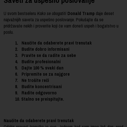
U svom bestseleru
Kako se obogatiti
Donald Tramp
daje deset
najvažnijih saveta za uspešno poslovanje. Pokušajte da se
pridržavate nekih i proverite koji će vam doneti uspeh i bogatstvo u
poslu.
1.
Naučite da odaberete pravi trenutak
2. Budite dobro
informisani
3. Pravite se da radite za sebe
4. Budite profesionalni
5. Dajte 100 % svaki dan
6. Pripremite se za najgore
7. Ne trošite reči
8. Budite koncentrisani
9. Radite odgovorno
10. Stalno se preispitujte.
Naučite da odaberete pravi trenutak
Odabir pravog trenutka je sve. Jednom kad sam imao loš dan, pred