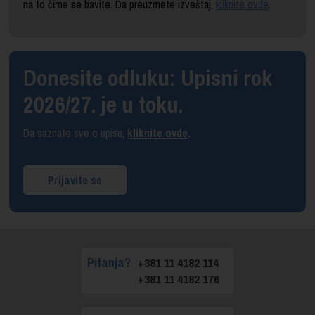
na to čime se bavite. Da preuzmete izveštaj,
kliknite ovde
.
Donesite odluku: Upisni rok
2026/27. je u toku.
Da saznate sve o upisu,
kliknite ovde
.
Prijavite se
Pitanja?
+381 11 4182 114
+381 11 4182 176