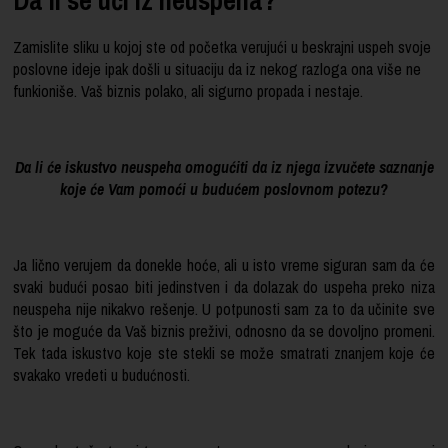
Zamislite sliku u kojoj ste od početka verujući u beskrajni uspeh svoje
poslovne ideje ipak došli u situaciju da iz nekog razloga ona više ne
funkioniše. Vaš biznis polako, ali sigurno propada i nestaje.
Da li će iskustvo neuspeha omogućiti da iz njega izvučete saznanje
koje će Vam pomoći u budućem poslovnom potezu?
Ja lično verujem da donekle hoće, ali u isto vreme siguran sam da će
svaki budući posao biti jedinstven i da dolazak do uspeha preko niza
neuspeha nije nikakvo rešenje. U potpunosti sam za to da učinite sve
što je moguće da Vaš biznis preživi, odnosno da se dovoljno promeni.
Tek tada iskustvo koje ste stekli se može smatrati znanjem koje će
svakako vredeti u budućnosti.