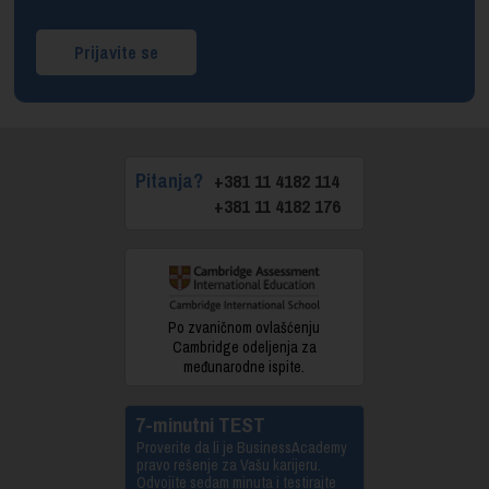
Prijavite se
Pitanja?
+381 11 4182 114
+381 11 4182 176
Po zvaničnom ovlašćenju
Cambridge odeljenja za
međunarodne ispite.
7-minutni TEST
Proverite da li je BusinessAcademy
pravo rešenje za Vašu karijeru.
Odvojite sedam minuta i testirajte