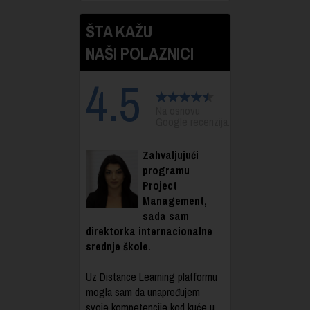
ŠTA KAŽU
NAŠI POLAZNICI
4.5
Na osnovu
Google recenzija.
Zahvaljujući
programu
Project
Management,
sada sam
direktorka internacionalne
srednje škole.
Uz Distance Learning platformu
mogla sam da unapređujem
svoje kompetencije kod kuće u