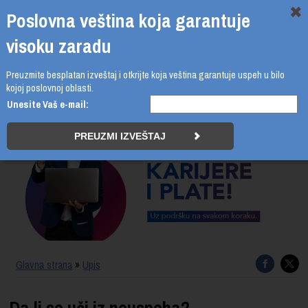
Poslovna veština koja garantuje
visoku zaradu
Preuzmite besplatan izveštaj i otkrijte koja veština garantuje uspeh u bilo
011 4011 210
kojoj poslovnoj oblasti.
Unesite Vaš e-mail:
PROGRAMI
UPIS
ŠTA DOBIJATE
UČENJE NA DALJINU
SERTIFIKACIJA
Glavna strana
»
Upis
O BUSINESS ACADEMY
Da li se uči iz neuspeha?