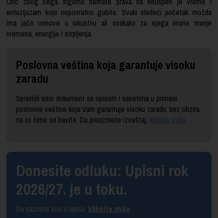
Ono zbog čega sigurno nemate prava na neuspeh je vreme i
entuzijazam koje nepovratno gubite. Svaki sledeći početak možda
ima jače osnove u iskustvu ali svakako za njega imate manje
vremena, energije i strpljenja.
Poslovna veština koja garantuje visoku
zaradu
Spremili smo dokument sa opisom i savetima u primeni
poslovne veštine koja Vam garantuje visoku zaradu, bez obzira
na to čime se bavite. Da preuzmete izveštaj,
kliknite ovde
.
Donesite odluku: Upisni rok
2026/27. je u toku.
Da saznate sve o upisu,
kliknite ovde
.