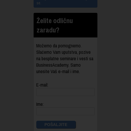
se.
Želite odličnu
zaradu?
Možemo da pomognemo.
Slaćemo Vam uputstva, pozive
na besplatne seminare i vesti sa
BusinessAcademy. Samo
unesite Vaš e-mail i ime.
E-mail:
Ime: