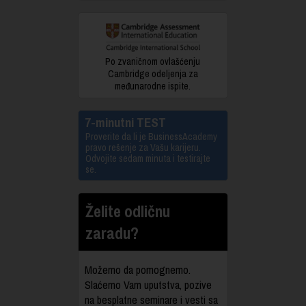
Po zvaničnom ovlašćenju
Cambridge odeljenja za
međunarodne ispite.
7-minutni TEST
Proverite da li je BusinessAcademy
pravo rešenje za Vašu karijeru.
Odvojite sedam minuta i testirajte
se.
Želite odličnu
zaradu?
Možemo da pomognemo.
Slaćemo Vam uputstva, pozive
na besplatne seminare i vesti sa