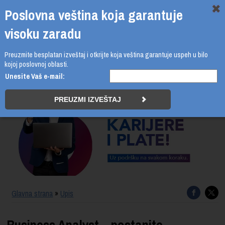
Poslovna veština koja garantuje
visoku zaradu
Preuzmite besplatan izveštaj i otkrijte koja veština garantuje uspeh u bilo
011 4011 210
kojoj poslovnoj oblasti.
Unesite Vaš e-mail:
PROGRAMI
UPIS
ŠTA DOBIJATE
UČENJE NA DALJINU
SERTIFIKACIJA
Glavna strana
»
Upis
O BUSINESS ACADEMY
Business Analyst – postanite