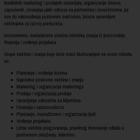
kredibilnih marketing i prodajnih materijala, organizacije timova
zaposlenih, stvaranja jakih odnosa sa partnerima i investitorima, pa
sve do rukovođenja poslovnim sektorima, bićete opremljeni
veštinama za razvoj preduzeća.
Istovremeno, savladaćete stručna tehnička znanja iz proizvodnje,
finansija i vođenja projekata.
Grupe veština i znanja koje ćete steći školovanjem na ovom odseku
su:
Planiranje i vođenje biznisa
Napredne poslovne veštine i znanja
Marketing i organizacija marketinga
Prodaja i organizacija prodaje
Upravljanje odnosima sa klijentima
Finansije i računovodstvo
Planiranje, menadžment i organizacija ljudi
Vođenje projekata
Lične veštine pregovaranja, pravilnog donošenja odluka u
poslovnom okruženju, liderstvo