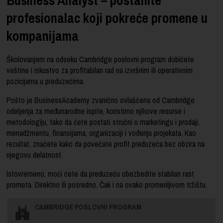
profesionalac koji pokreće promene u
kompanijama
Školovanjem na odseku Cambridge poslovni program dobićete
veštine i iskustvo za profitabilan rad na izvršnim ili operativnim
pozicijama u preduzećima.
Pošto je BusinessAcademy zvanično ovlašćena od Cambridge
odeljenja za međunarodne ispite, koristimo njihove resurse i
metodologiju, tako da ćete postati stručni u marketingu i prodaji,
menadžmentu, finansijama, organizaciji i vođenju projekata. Kao
rezultat, znaćete kako da povećate profit preduzeća bez obzira na
njegovu delatnost.
Istovremeno, moći ćete da preduzeću obezbedite stabilan rast
prometa. Direktno ili posredno. Čak i na ovako promenljivom tržištu.
CAMBRIDGE POSLOVNI PROGRAM