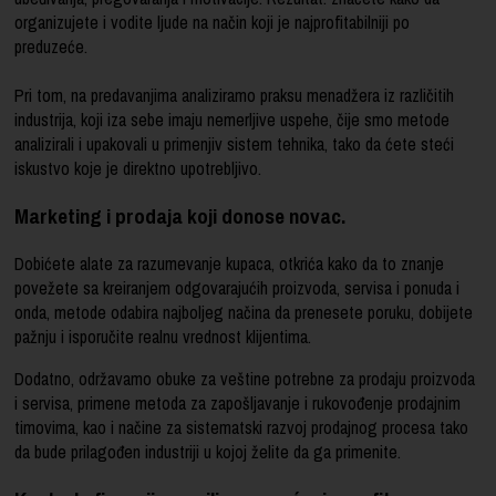
organizujete i vodite ljude na način koji je najprofitabilniji po
preduzeće.
Pri tom, na predavanjima analiziramo praksu menadžera iz različitih
industrija, koji iza sebe imaju nemerljive uspehe, čije smo metode
analizirali i upakovali u primenjiv sistem tehnika, tako da ćete steći
iskustvo koje je direktno upotrebljivo.
Marketing i prodaja koji donose novac.
Dobićete alate za razumevanje kupaca, otkrića kako da to znanje
povežete sa kreiranjem odgovarajućih proizvoda, servisa i ponuda i
onda, metode odabira najboljeg načina da prenesete poruku, dobijete
pažnju i isporučite realnu vrednost klijentima.
Dodatno, održavamo obuke za veštine potrebne za prodaju proizvoda
i servisa, primene metoda za zapošljavanje i rukovođenje prodajnim
timovima, kao i načine za sistematski razvoj prodajnog procesa tako
da bude prilagođen industriji u kojoj želite da ga primenite.