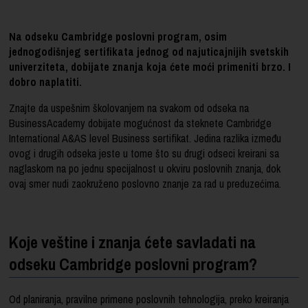
Na odseku Cambridge poslovni program, osim
jednogodišnjeg sertifikata jednog od najuticajnijih svetskih
univerziteta, dobijate znanja koja ćete moći primeniti brzo. I
dobro naplatiti.
Znajte da uspešnim školovanjem na svakom od odseka na
BusinessAcademy dobijate mogućnost da steknete Cambridge
International A&AS level Business sertifikat. Jedina razlika između
ovog i drugih odseka jeste u tome što su drugi odseci kreirani sa
naglaskom na po jednu specijalnost u okviru poslovnih znanja, dok
ovaj smer nudi zaokruženo poslovno znanje za rad u preduzećima.
Koje veštine i znanja ćete savladati na
odseku Cambridge poslovni program?
Od planiranja, pravilne primene poslovnih tehnologija, preko kreiranja