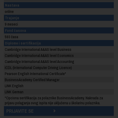
Nastava
online
Trajanje
9 meseci
Fond časova
593 časa
Diplome i sertifikacija
Cambridge International A&AS level Business
Cambridge International A&AS level Economics
Cambridge International A&AS level Accounting
ICDL (International Computer Driving Licence)
Pearson English International Certificate
*
BusinessAcademy Certified Manager
LINK English
LINK German
*Opciona sertifikacija za polaznike BusinessAcademy. Naknada za
prijavu polaganja ovog ispita nije uključena u školarinu polaznika.
PRIJAVITE SE