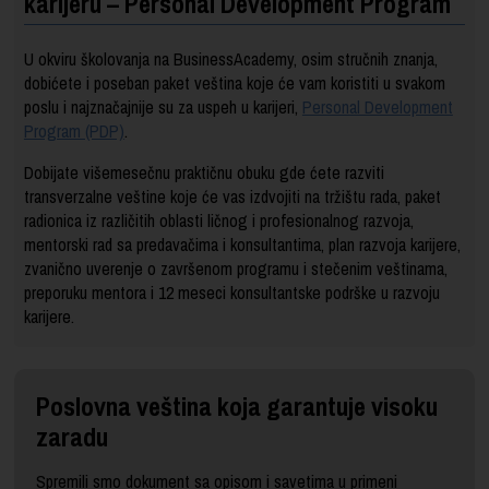
karijeru – Personal Development Program
U okviru školovanja na BusinessAcademy, osim stručnih znanja,
dobićete i poseban paket veština koje će vam koristiti u svakom
poslu i najznačajnije su za uspeh u karijeri,
Personal Development
Program (PDP)
.
Dobijate višemesečnu praktičnu obuku gde ćete razviti
transverzalne veštine koje će vas izdvojiti na tržištu rada, paket
radionica iz različitih oblasti ličnog i profesionalnog razvoja,
mentorski rad sa predavačima i konsultantima, plan razvoja karijere,
zvanično uverenje o završenom programu i stečenim veštinama,
preporuku mentora i 12 meseci konsultantske podrške u razvoju
karijere.
Poslovna veština koja garantuje visoku
zaradu
Spremili smo dokument sa opisom i savetima u primeni