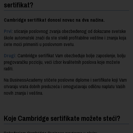
sertifikat?
Cambridge sertifikat donosi novac na dva načina.
Prvi:
sticanje poslovnog zvanja obezbeđenog od dokazane svetske
škole automatski znači da ste stekli profitabilne veštine i znanja koja
ćete moći primeniti u poslovnom svetu.
Drugi:
Cambridge sertifikat Vam obezbeđuje bolje zaposlenje, bolju
pregovaračku poziciju, veći izbor kvalitetnih poslova koje možete
raditi.
Na BusinessAcademy stičete poslovne diplome i sertifikate koji Vam
otvaraju vrata dobrih preduzeća i omogućavaju odličnu naplatu Vaših
novih znanja i veština.
Koje Cambridge sertifikate možete steći?