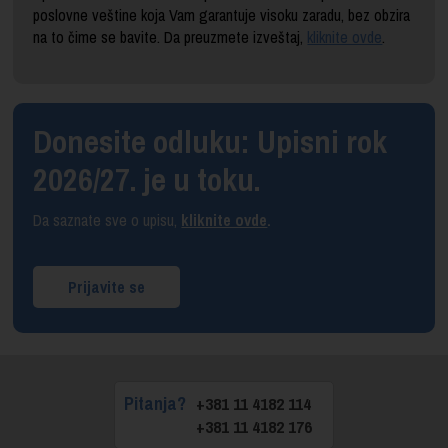
poslovne veštine koja Vam garantuje visoku zaradu, bez obzira
na to čime se bavite. Da preuzmete izveštaj,
kliknite ovde
.
Donesite odluku: Upisni rok
2026/27. je u toku.
Da saznate sve o upisu,
kliknite ovde
.
Prijavite se
Pitanja?
+381 11 4182 114
+381 11 4182 176