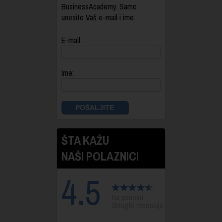
BusinessAcademy. Samo
unesite Vaš e-mail i ime.
E-mail:
Ime:
ŠTA KAŽU
NAŠI POLAZNICI
4.5
Na osnovu
Google recenzija.