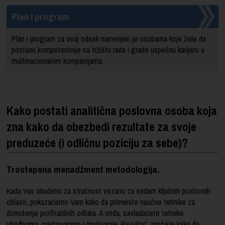
Plan i program
Plan i program za ovaj odsek namenjen je osobama koje žele da
postanu kompetentnije na tržištu rada i grade uspešnu karijeru u
multinacionalnim kompanijama.
Kako postati analitična poslovna osoba koja
zna kako da obezbedi rezultate za svoje
preduzeće (i odličnu poziciju za sebe)?
Trostepena menadžment metodologija.
Kada Vas obučimo za stručnost vezanu za sedam ključnih poslovnih
oblasti, pokazaćemo Vam kako da primenite naučne tehnike za
donošenje profitabilnih odluka. A onda, savladaćete tehnike
ubeđivanja, pregovaranja i motivacije. Rezultat: znaćete kako da