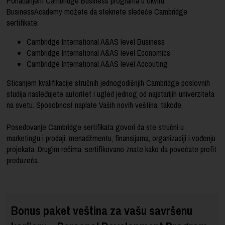
Pohađanjem Cambridge Business programa u okviru
BusinessAcademy možete da steknete sledeće Cambridge
sertifikate:
Cambridge International A&AS level Business
Cambridge International A&AS level Economics
Cambridge International A&AS level Accouting
Sticanjem kvalifikacije stručnih jednogodišnjih Cambridge poslovnih
studija nasleđujete autoritet i ugled jednog od najstarijih univerziteta
na svetu. Sposobnost naplate Vaših novih veština, takođe.
Posedovanje Cambridge sertifikata govori da ste stručni u
marketingu i prodaji, menadžmentu, finansijama, organizaciji i vođenju
projekata. Drugim rečima, sertifikovano znate kako da povećate profit
preduzeća.
Bonus paket veština za vašu savršenu