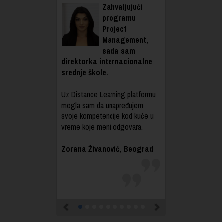
Zahvaljujući
programu
Project
Management,
sada sam
direktorka internacionalne
srednje škole.
Uz Distance Learning platformu
mogla sam da unapređujem
svoje kompetencije kod kuće u
vreme koje meni odgovara.
Zorana Živanović, Beograd