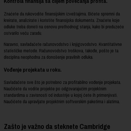
Kontrola finansija sa ciljem povećanja profita.
Znaćete da rukovodite finansijskim izveštajima. Bićete spremni da
kreirate, analizirate i koristite finansijska dokumenta. Znaćete koje
odluke treba doneti na osnovu prethodnog stanja, kako bi preduzeće
ostvarilo veću zaradu.
Naravno, savladaćete računovodstvo i knjigovodstvo. Kvantitativne
statističke metode. Računovodstvo troškova, takođe, pošto je ta
disciplina neophodna za donošenje pravilnih odluka.
Vođenje projekata u roku.
Savladaćete sve što je potrebno za profitabilno vođenje projekata.
Naučićete da vodite projekte po odgovarajućim projektnim
standardima u zavisnosti od industrije u kojoj ćete ih primenjivati.
Naučićete da upravljate projektnim softverskim paketima i alatima.
Zašto je važno da steknete Cambridge