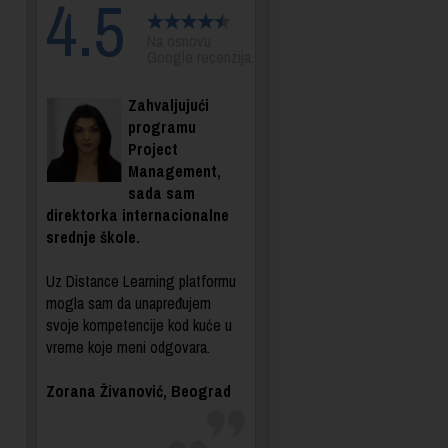
4.5
Na osnovu
Google recenzija.
Zahvaljujući
programu
Project
Management,
sada sam
direktorka internacionalne
srednje škole.
Uz Distance Learning platformu
mogla sam da unapređujem
svoje kompetencije kod kuće u
vreme koje meni odgovara.
Zorana Živanović, Beograd