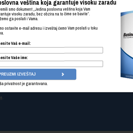
slovna veština koja garantuje visoku zaradu
emili smo dokument „Jedina poslovna veština koja Vam
antuje visoku zaradu, bez obzira na to čime se bavite”.
 nemojte prestati da učite i razvijate se.
emo ga poslati i Vama.
o ostavite e-mail adresu i izveštaj ćemo Vam poslati u toku
na.
arantuje visoku zaradu
esite Vaš e-mail:
vetima u primeni poslovne veštine koja Vam garantuje visoku zaradu,
preuzmete izveštaj,
kliknite ovde
.
esite Vaše ime:
pisni rok 2026/27. je u toku.
ša privatnost je garantovana.
de
.