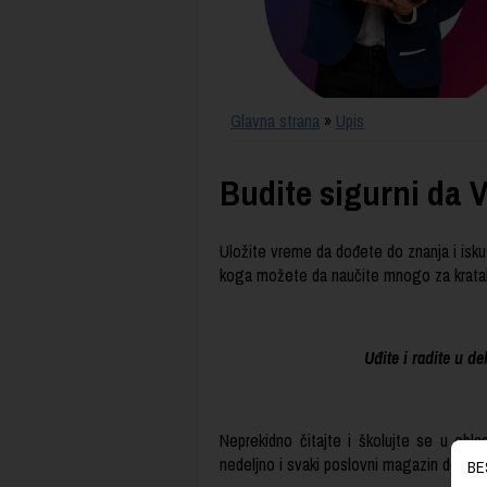
Glavna strana
»
Upis
Budite sigurni da V
Uložite vreme da dođete do znanja i isk
koga možete da naučite mnogo za krata
Uđite i radite u de
Neprekidno čitajte i školujte se u oblas
nedeljno i svaki poslovni magazin do k
BE