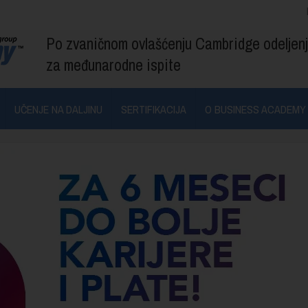
Po zvaničnom ovlašćenju Cambridge odeljen
za međunarodne ispite
UČENJE NA DALJINU
SERTIFIKACIJA
O BUSINESS ACADEMY