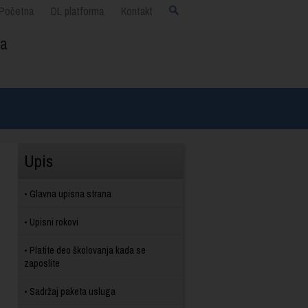
Početna
DL platforma
Kontakt
ja
Upis
Glavna upisna strana
Upisni rokovi
Platite deo školovanja kada se
zaposlite
Sadržaj paketa usluga