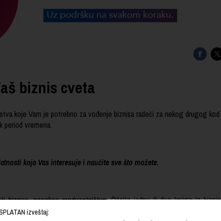
aš biznis cveta
ustva koje Vam je potrebno za vođenje biznisa radeći za nekog drugog kod
k period vremena.
latnosti koja Vas interesuje i naučite sve što možete.
ti biznisa, posebno preduzetništva. Čitajte jednu ili dve knjige iz biznis
oga možete da dođete.
SPLATAN izveštaj: