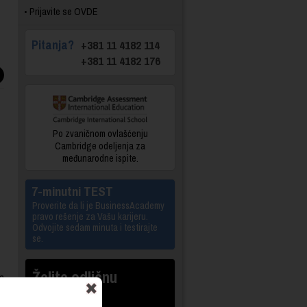
Prijavite se OVDE
Pitanja?
+381 11 4182 114
+381 11 4182 176
Po zvaničnom ovlašćenju
Cambridge odeljenja za
međunarodne ispite.
7-minutni TEST
Proverite da li je BusinessAcademy
pravo rešenje za Vašu karijeru.
Odvojite sedam minuta i testirajte
se.
Želite odličnu
a
zaradu?