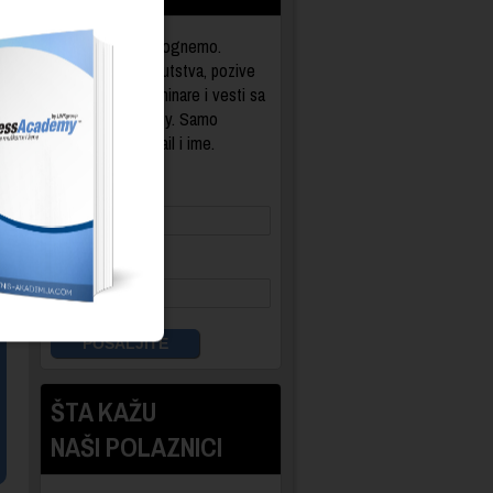
Možemo da pomognemo.
Slaćemo Vam uputstva, pozive
na besplatne seminare i vesti sa
BusinessAcademy. Samo
unesite Vaš e-mail i ime.
E-mail:
Ime:
ŠTA KAŽU
NAŠI POLAZNICI