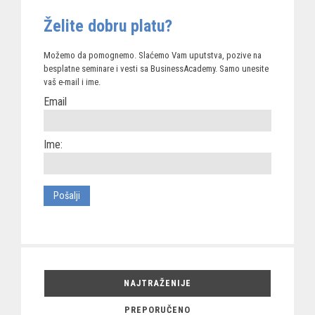
Želite dobru platu?
Možemo da pomognemo. Slaćemo Vam uputstva, pozive na
besplatne seminare i vesti sa BusinessAcademy. Samo unesite
vaš e-mail i ime.
Email
Ime:
NAJTRAŽENIJE
PREPORUČENO