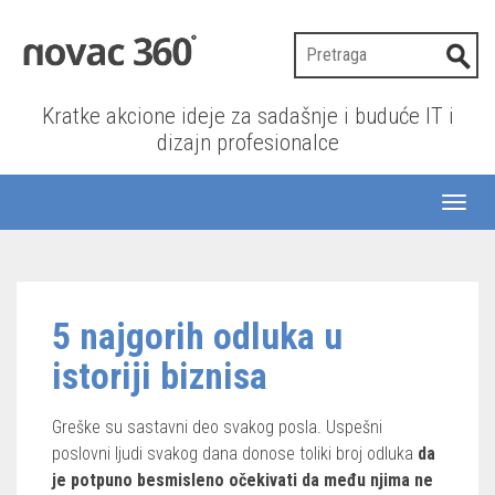
Kratke akcione ideje za sadašnje i buduće IT i
dizajn profesionalce
Toggl
naviga
5 najgorih odluka u
istoriji biznisa
Greške su sastavni deo svakog posla. Uspešni
poslovni ljudi svakog dana donose toliki broj odluka
da
je potpuno besmisleno očekivati da među njima ne