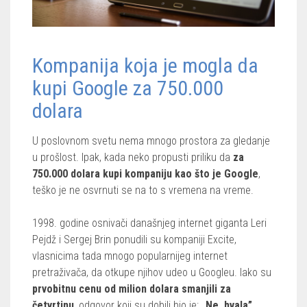
Kompanija koja je mogla da
kupi Google za 750.000
dolara
U poslovnom svetu nema mnogo prostora za gledanje
u prošlost. Ipak, kada neko propusti priliku da
za
750.000 dolara kupi kompaniju kao što je Google
,
teško je ne osvrnuti se na to s vremena na vreme.
1998. godine osnivači današnjeg internet giganta Leri
Pejdž i Sergej Brin ponudili su kompaniji Excite,
vlasnicima tada mnogo popularnijeg internet
pretraživača, da otkupe njihov udeo u Googleu. Iako su
prvobitnu cenu od milion dolara smanjili za
četvrtinu
, odgovor koji su dobili bio je:
„Ne, hvala”
.