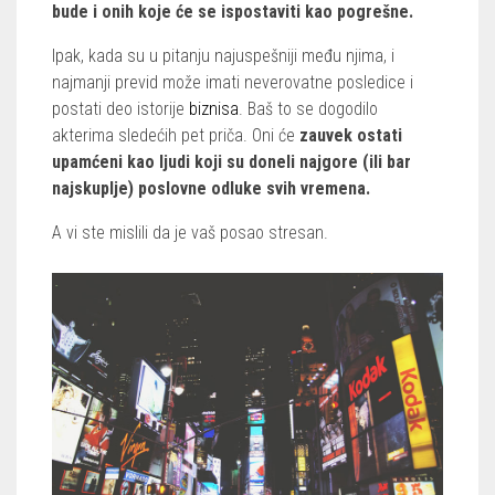
bude i onih koje će se ispostaviti kao pogrešne.
Ipak, kada su u pitanju najuspešniji među njima, i
najmanji previd može imati neverovatne posledice i
postati deo istorije
biznisa
. Baš to se dogodilo
akterima sledećih pet priča. Oni će
zauvek ostati
upamćeni kao ljudi koji su doneli najgore (ili bar
najskuplje) poslovne odluke svih vremena.
A vi ste mislili da je vaš posao stresan.