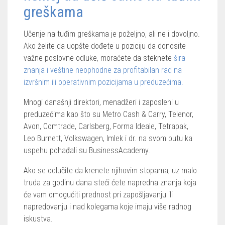
greškama
Učenje na tuđim greškama je poželjno, ali ne i dovoljno.
Ako želite da uopšte dođete u poziciju da donosite
važne poslovne odluke, moraćete da steknete
šira
znanja i veštine neophodne za profitabilan rad na
izvršnim ili operativnim pozicijama u preduzećima.
Mnogi današnji direktori, menadžeri i zaposleni u
preduzećima kao što su Metro Cash & Carry, Telenor,
Avon, Comtrade, Carlsberg, Forma Ideale, Tetrapak,
Leo Burnett, Volkswagen, Imlek i dr. na svom putu ka
uspehu pohađali su BusinessAcademy.
Ako se odlučite da krenete njihovim stopama, uz malo
truda za godinu dana steći ćete napredna znanja koja
će vam omogućiti prednost pri zapošljavanju ili
napredovanju i nad kolegama koje imaju više radnog
iskustva.