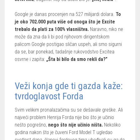
Google je danas procenjen na 527 milijardi dolara.
To
je oko 702.000 puta više od onoga što je Excite
trebalo da plati za 100% vlasništva.
Naravno, niko ne
može da zna da li bi pod njihovom dirigentskom
palicom Google postigao sličan uspeh, ali smo sigurni
da se, bar ponekad, tadašnje rukovodstvo Excitea
osvrne i zapita:
„Šta bi bilo da smo rekli da?”
Veži konja gde ti gazda kaže:
tvrdoglavost Forda
Svim velikim pronalazačima su se dešavale greške. Ali
najveći problem Henrija Forda nije bio što je učinio
nešto pogrešno,
nego što nije učinio ništa.
Nekoliko
godina nakon što je čuveni Ford Model T ugledao
svetlost dana, članovi fordovog tima ubeđivali su ga da