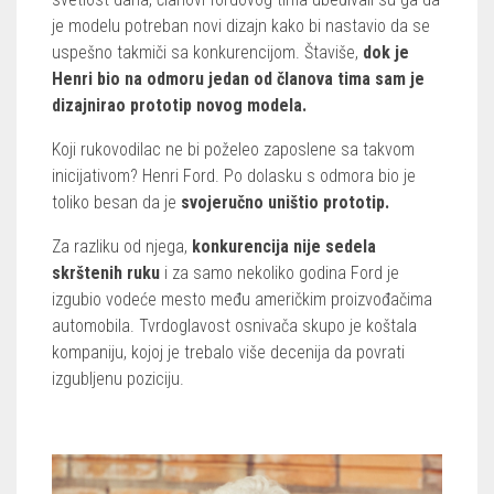
je modelu potreban novi dizajn kako bi nastavio da se
uspešno takmiči sa konkurencijom. Štaviše,
dok je
Henri bio na odmoru jedan od članova tima sam je
dizajnirao prototip novog modela.
Koji rukovodilac ne bi poželeo zaposlene sa takvom
inicijativom? Henri Ford. Po dolasku s odmora bio je
toliko besan da je
svojeručno uništio prototip.
Za razliku od njega,
konkurencija nije sedela
skrštenih ruku
i za samo nekoliko godina Ford je
izgubio vodeće mesto među američkim proizvođačima
automobila. Tvrdoglavost osnivača skupo je koštala
kompaniju, kojoj je trebalo više decenija da povrati
izgubljenu poziciju.