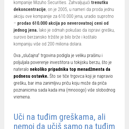
kompanije Mizuho Securities. Zahvaljujući
trenutku
dekoncentracije
, on je 2005, u nameri da proda jednu
akciju ove kompanije za 610.000 jena, uradio suprotno
–
prodao 610.000 akcija po neverovatnoj ceni od
jednog jena.
Iako je odmah pokušao da ispravi grešku,
surovo berzansko tržište je bilo brže i koštalo
kompaniju više od 200 miliona dolara.
Ova „slučajna” trgovina podigla je veliku prašinu i
poljuljala poverenje
investitora
u tokijsku berzu, što je
nateralo
nekoliko pripadnika top menadžmenta da
podnesu ostavke.
Što se tiče trgovca koji je napravio
grešku, bar ima zanimljivu priču koju može da priča
poznanicima sada kada ima (mnooogo) više slobodnog
vremena.
Uči na tuđim greškama, ali
nemoj da učiš samo na tuđim