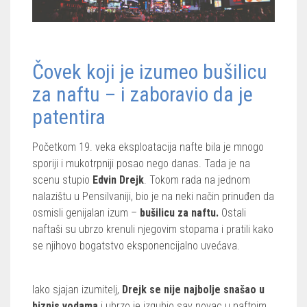
Čovek koji je izumeo bušilicu
za naftu – i zaboravio da je
patentira
Početkom 19. veka eksploatacija nafte bila je mnogo
sporiji i mukotrpniji posao nego danas. Tada je na
scenu stupio
Edvin Drejk
. Tokom rada na jednom
nalazištu u Pensilvaniji, bio je na neki način prinuđen da
osmisli genijalan izum –
bušilicu za naftu.
Ostali
naftaši su ubrzo krenuli njegovim stopama i pratili kako
se njihovo bogatstvo eksponencijalno uvećava.
Iako sjajan izumitelj,
Drejk se nije najbolje snašao u
biznis vodama
i ubrzo je izgubio sav novac u naftnim