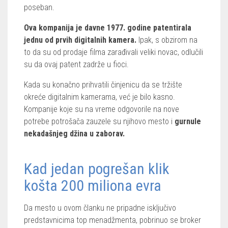
poseban.
Ova kompanija je davne 1977. godine patentirala
jednu od prvih digitalnih kamera.
Ipak, s obzirom na
to da su od prodaje filma zarađivali veliki novac, odlučili
su da ovaj patent zadrže u fioci.
Kada su konačno prihvatili činjenicu da se tržište
okreće digitalnim kamerama, već je bilo kasno.
Kompanije koje su na vreme odgovorile na nove
potrebe potrošača zauzele su njihovo mesto i
gurnule
nekadašnjeg džina u zaborav.
Kad jedan pogrešan klik
košta 200 miliona evra
Da mesto u ovom članku ne pripadne isključivo
predstavnicima top menadžmenta, pobrinuo se broker