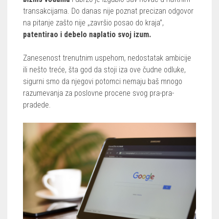
transakcijama. Do danas nije poznat precizan odgovor
na pitanje zašto nije „završio posao do kraja”,
patentirao i debelo naplatio svoj izum.
Zanesenost trenutnim uspehom, nedostatak ambicije
ili nešto treće, šta god da stoji iza ove čudne odluke,
sigurni smo da njegovi potomci nemaju baš mnogo
razumevanja za poslovne procene svog pra-pra-
pradede.