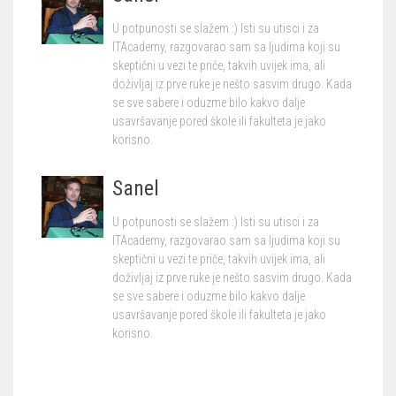
U potpunosti se slažem :) Isti su utisci i za
ITAcademy, razgovarao sam sa ljudima koji su
skeptični u vezi te priče, takvih uvijek ima, ali
doživljaj iz prve ruke je nešto sasvim drugo. Kada
se sve sabere i oduzme bilo kakvo dalje
usavršavanje pored škole ili fakulteta je jako
korisno.
Sanel
U potpunosti se slažem :) Isti su utisci i za
ITAcademy, razgovarao sam sa ljudima koji su
skeptični u vezi te priče, takvih uvijek ima, ali
doživljaj iz prve ruke je nešto sasvim drugo. Kada
se sve sabere i oduzme bilo kakvo dalje
usavršavanje pored škole ili fakulteta je jako
korisno.