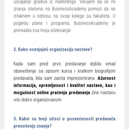
usvajanje gradiva iz marketinga. Verujem da će mi
znanja stečena na BusinessAcademy pomoći da se
istaknem u odnosu na svoje kolege sa fakulteta. U
pogledu plana i programa, BusinessAcademy je
premašila sva moja očekivanja!
2. Kako ocenjuješ organizaciju nastave?
Kada sam pred prvo predavanje dobila email
obaveštenje sa opisom kursa i kratkom biografijom
predavača, bila sam zaista impresionirana.
Ažurnost
informacija, opremljenost i kvalitet nastave, kao i
mogućnost online praćenja predavanja
čine nastavu
vrlo dobro organizovanom.
3. Kakvi su tvoji utisci o posvećenosti predavača
prenošenju znanja?