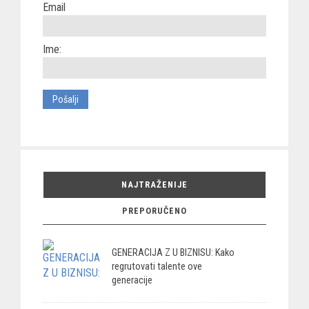
Email
Ime:
NAJTRAŽENIJE
PREPORUČENO
GENERACIJA Z U BIZNISU: Kako
regrutovati talente ove
generacije