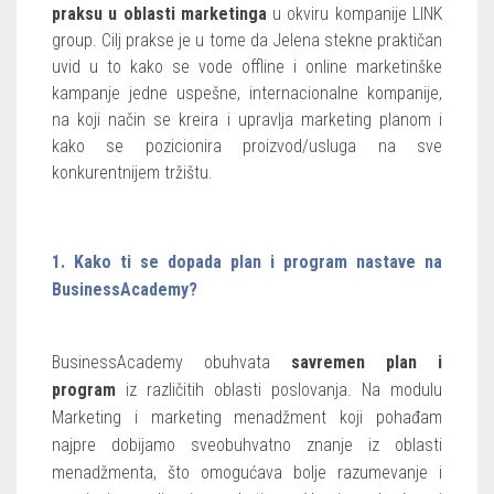
praksu u oblasti marketinga
u okviru kompanije LINK
group. Cilj prakse je u tome da Jelena stekne praktičan
uvid u to kako se vode offline i online marketinške
kampanje jedne uspešne, internacionalne kompanije,
na koji način se kreira i upravlja marketing planom i
kako se pozicionira proizvod/usluga na sve
konkurentnijem tržištu.
1. Kako ti se dopada plan i program nastave na
BusinessAcademy?
BusinessAcademy obuhvata
savremen plan i
program
iz različitih oblasti poslovanja. Na modulu
Marketing i marketing menadžment koji pohađam
najpre dobijamo sveobuhvatno znanje iz oblasti
menadžmenta, što omogućava bolje razumevanje i