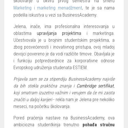
školovanje u okviru prvog semestra na smeru
Marketing i marketing menadžment
, te je sa nama
podelila iskustva u vezi sa BusinessAcademy.
Jelena, inače, ima profesionalna interesovanja u
oblastima
upravljanja projektima
i marketinga.
Učestvovala je u brojnim studentskim projektima, a
zbog posvećenosti i inovativnog pristupa, ovoj mladoj
devojci povereno je da vodi različite timove. Obavljala je
i funkciju potpredsednice za korporativne odnose
Evropskog udruženja studenata ESTIEM.
Prijavila sam se za stipendiju BusinessAcademy najviše
da bih stekla praktična znanja i
Cambridge sertifikat
,
koji smatram izuzetno važnim i verujem da će mi zaista
značiti u daljoj karijeri
- rekla nam je Jelena pre nekoliko
meseci, na početku školovanja.
Pored praćenja nastave na BusinessAcademy, ova
ambiciozna studentkinja trenutno
pohađa stručnu