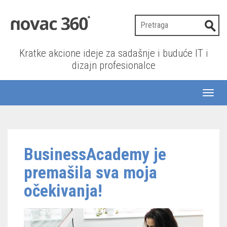
Kratke akcione ideje za sadašnje i buduće IT i
dizajn profesionalce
Toggl
naviga
BusinessAcademy je
premašila sva moja
očekivanja!