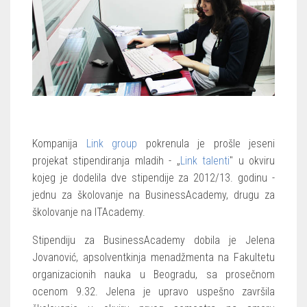
Kompanija
Link group
pokrenula je prošle jeseni
projekat stipendiranja mladih - „
Link talenti
" u okviru
kojeg je dodelila dve stipendije za 2012/13. godinu -
jednu za školovanje na BusinessAcademy, drugu za
školovanje na ITAcademy.
Stipendiju za BusinessAcademy dobila je Jelena
Jovanović, apsolventkinja menadžmenta na Fakultetu
organizacionih nauka u Beogradu, sa prosečnom
ocenom 9.32. Jelena je upravo uspešno završila