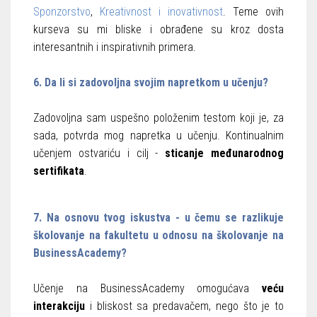
Sponzorstvo
,
Kreativnost i inovativnost
. Teme ovih
kurseva su mi bliske i obrađene su kroz dosta
interesantnih i inspirativnih primera.
6. Da li si zadovoljna svojim napretkom u učenju?
Zadovoljna sam uspešno položenim testom koji je, za
sada, potvrda mog napretka u učenju. Kontinualnim
učenjem ostvariću i cilj -
sticanje međunarodnog
sertifikata
.
7. Na osnovu tvog iskustva - u čemu se razlikuje
školovanje na fakultetu u odnosu na školovanje na
BusinessAcademy?
Učenje na BusinessAcademy omogućava
veću
interakciju
i bliskost sa predavačem, nego što je to