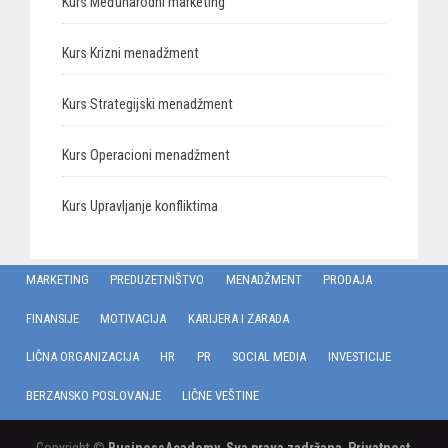
Kurs Međunarodni marketing
Kurs Krizni menadžment
Kurs Strategijski menadžment
Kurs Operacioni menadžment
Kurs Upravljanje konfliktima
MARKETING
PREDUZETNIŠTVO
MENADŽMENT
PRODAJA
FINANSIJE
MOTIVACIJA
KARIJERA I ZARADA
LIČNA ORGANIZACIJA
HR
PR
SOCIAL MEDIA
INVESTICIJE
BERZANSKO POSLOVANJE
LIČNE VEŠTINE
Copyright ©
BusinessAcademy
.
Sva prava zadržana
.
Privatnost
.