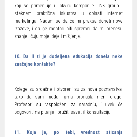
koji se primenjuje u okviru kompanije LINK group i
steknem praktična iskustva u oblasti internet
marketinga. Nadam se da će mi praksa doneti nove
izazove, i da će mentori biti spremni da mi prenesu
znanje i čuju moje ideje i mišljenje.
10. Da li ti je dodeljena edukacija donela neke
značajne kontakte?
Kolege su srdačne i otvoreni su za nova poznanstva,
tako da sam među njima pronašla meni drage.
Profesori su raspoloženi za saradnju, i uvek će
odgovoriti na pitanje i pružiti savet ili konsultaciju.
11. Koja je, po tebi, vrednost sticanja