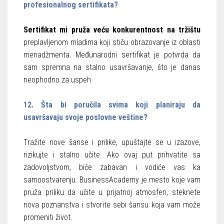
profesionalnog sertifikata?
Sertifikat mi pruža veću konkurentnost na tržištu
preplavljenom mladima koji stiču obrazovanje iz oblasti
menadžmenta. Međunarodni sertifikat je potvrda da
sam spremna na stalno usavršavanje, što je danas
neophodno za uspeh.
12. Šta bi poručila svima koji planiraju da
usavršavaju svoje poslovne veštine?
Tražite nove šanse i prilike, upuštajte se u izazove,
rizikujte i stalno učite. Ako ovaj put prihvatite sa
zadovoljstvom, biće zabavan i vodiće vas ka
samoostvarenju. BusinessAcademy je mesto koje vam
pruža priliku da učite u prijatnoj atmosferi, steknete
nova poznanstva i stvorite sebi šansu koja vam može
promeniti život.