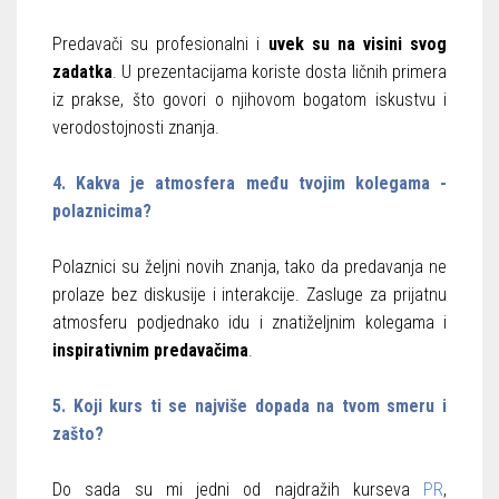
Predavači su profesionalni i
uvek su na visini svog
zadatka
. U prezentacijama koriste dosta ličnih primera
iz prakse, što govori o njihovom bogatom iskustvu i
verodostojnosti znanja.
4. Kakva je atmosfera među tvojim kolegama -
polaznicima?
Polaznici su željni novih znanja, tako da predavanja ne
prolaze bez diskusije i interakcije. Zasluge za prijatnu
atmosferu podjednako idu i znatiželjnim kolegama i
inspirativnim predavačima
.
5. Koji kurs ti se najviše dopada na tvom smeru i
zašto?
Do sada su mi jedni od najdražih kurseva
PR
,