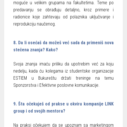
moguće u velikim grupama na fakultetima. Teme po
predavanju se obrađuju detaljno, kroz primere i
radionice koje zahtevaju od polaznika uključivanje i
reprodukciju naučenog.
8. Da li osećaš da možeš već sada da primeniš nova
stečena znanja? Kako?
Svoja znanja imaću priliku da upotrebim već za koju
nedelju, kada ću kolegama iz studentske organizacije
ESTIEM u Bukureštu držati treninge na temu
Sponzorstva i Efektivne poslovne komunikacije.
9. Šta očekuješ od prakse u okviru kompanije LINK
group i od svojih mentora?
Na praksi očekujem da se upoznam sa marketingom