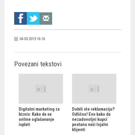
04.03.2013 16:16
Povezani tekstovi
Digitalni marketing za
Dobili ste reklamaciju?
biznis: Kako da se
Odlično! Evo kako da
online oglašavanje
nezadovoljni kupci
isplati
postanu vaši lojalni
klijenti