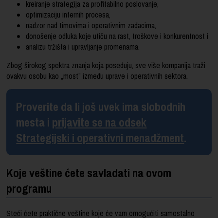
kreiranje strategija za profitabilno poslovanje,
optimizaciju internih procesa,
nadzor nad timovima i operativnim zadacima,
donošenje odluka koje utiču na rast, troškove i konkurentnost i
analizu tržišta i upravljanje promenama.
Zbog širokog spektra znanja koja poseduju, sve više kompanija traži
ovakvu osobu kao „most” između uprave i operativnih sektora.
Proverite da li još uvek ima slobodnih
mesta i
prijavite se na odsek
Strategijski i operativni menadžment
.
Koje veštine ćete savladati na ovom
programu
Steći ćete praktične veštine koje će vam omogućiti samostalno