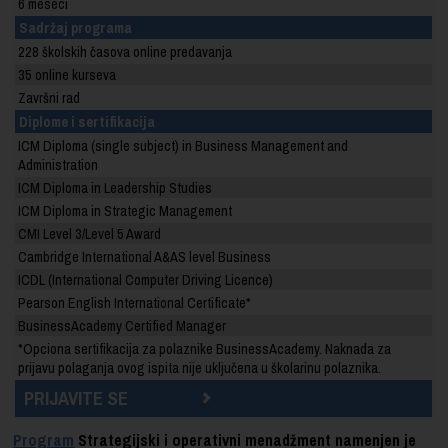
6 meseci
Sadržaj programa
228 školskih časova online predavanja
35 online kurseva
Završni rad
Diplome i sertifikacija
ICM Diploma (single subject) in Business Management and
Administration
ICM Diploma in Leadership Studies
ICM Diploma in Strategic Management
CMI Level 3/Level 5 Award
Cambridge International A&AS level Business
ICDL (International Computer Driving Licence)
Pearson English International Certificate
*
BusinessAcademy Certified Manager
*Opciona sertifikacija za polaznike BusinessAcademy. Naknada za
prijavu polaganja ovog ispita nije uključena u školarinu polaznika.
PRIJAVITE SE
Program
Strategijski i operativni menadžment
namenjen je