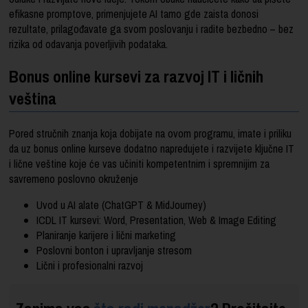
efikasne promptove, primenjujete AI tamo gde zaista donosi
rezultate, prilagođavate ga svom poslovanju i radite bezbedno – bez
rizika od odavanja poverljivih podataka.
Bonus online kursevi za razvoj IT i ličnih
veština
Pored stručnih znanja koja dobijate na ovom programu, imate i priliku
da uz bonus online kurseve dodatno napredujete i razvijete ključne IT
i lične veštine koje će vas učiniti kompetentnim i spremnijim za
savremeno poslovno okruženje
Uvod u AI alate (ChatGPT & MidJourney)
ICDL IT kursevi: Word, Presentation, Web & Image Editing
Planiranje karijere i lični marketing
Poslovni bonton i upravljanje stresom
Lični i profesionalni razvoj