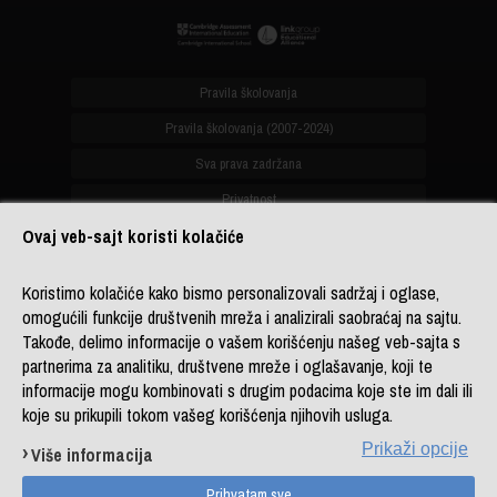
Pravila školovanja
Pravila školovanja (2007-2024)
Sva prava zadržana
Privatnost
Ovaj veb-sajt koristi kolačiće
office@biznis-akademija.com
+381 (0)11 4182 114
Koristimo kolačiće kako bismo personalizovali sadržaj i oglase,
omogućili funkcije društvenih mreža i analizirali saobraćaj na sajtu.
+381 (0)11 4182 176
Takođe, delimo informacije o vašem korišćenju našeg veb-sajta s
+387 (0)33 902 961
partnerima za analitiku, društvene mreže i oglašavanje, koji te
informacije mogu kombinovati s drugim podacima koje ste im dali ili
koje su prikupili tokom vašeg korišćenja njihovih usluga.
Copyright © Business Academy, ogranak
LINK group Professional Education
Prikaži opcije
Više informacija
Powered by
LINK CMS
Sitemap
DL platforma
Kontakt
Prihvatam sve