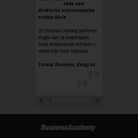
sada sam
direktorka internacionalne
srednje škole.
Uz Distance Learning platformu
mogla sam da unapređujem
svoje kompetencije kod kuće u
vreme koje meni odgovara.
Zorana Živanović, Beograd
Previous
Next