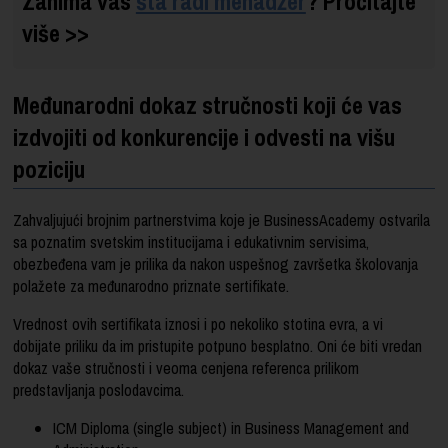
Zanima vas
šta radi menadžer
? Pročitajte
više >>
Međunarodni dokaz stručnosti koji će vas
izdvojiti od konkurencije i odvesti na višu
poziciju
Zahvaljujući brojnim partnerstvima koje je BusinessAcademy ostvarila
sa poznatim svetskim institucijama i edukativnim servisima,
obezbeđena vam je prilika da nakon uspešnog završetka školovanja
polažete za međunarodno priznate sertifikate.
Vrednost ovih sertifikata iznosi i po nekoliko stotina evra, a vi
dobijate priliku da im pristupite potpuno besplatno. Oni će biti vredan
dokaz vaše stručnosti i veoma cenjena referenca prilikom
predstavljanja poslodavcima.
ICM Diploma (single subject) in Business Management and