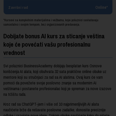
Online*
Završni rad
*Kursevi sa kompletnim materijalima i vežbama, koje polaznici savladavaju
samostalno i svojim tempom, bez organizovanih predavanja.
Dobijate bonus AI kurs za sticanje veština
koje će povećati vašu profesionalnu
vrednost
Svi polaznici BusinessAcademy dobijaju besplatan kurs Osnove
korišćenja AI alata, koji obuhvata 32 sata praktične online obuke uz
mentore koji su stručnjaci za rad sa AI alatima. Ovaj kurs će vam
pomoći da povežete svoje poslovno znanje sa modernim AI
veštinama i postanete profesionalac koji je spreman za nove izazove
na tržištu rada.
Kroz rad sa ChatGPT-jem i više od 10 najprimenljivijih AI alata
naučićete brže da rešavate poslovne zadatke, donosite preciznije
odluke i razvijate nove ideje. Tokom obuke naučićete kako da pišete