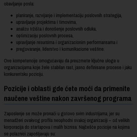
obavljanje posla:
planiranje, razvijanje i implementaciju poslovnih strategija,
upravljanje projektima i timovima,
analizu tržišta i donošenje poslovnih odluka,
optimizaciju poslovnih procesa,
upravljanje resursima i organizacionim performansama i
pregovaranje, liderstvo i komunikacione veštine.
Ove kompetencije omogućavaju da preuzmete ključne uloge u
organizacijama koje žele stabilan rast, jasno definisane procese i jaku
konkurentsku poziciju.
Pozicije i oblasti gde ćete moći da primenite
naučene veštine nakon završenog programa
Zaposlenje se može pronaći u gotovo svim industrijama, jer su
menadžeri ovakvog profila neophodni svakoj organizaciji – od velikih
korporacija do startapova i malih biznisa. Najčešće pozicije na kojima
se polaznici zapošljavaju su: