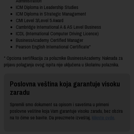
Administration
ICM Diploma in Leadership Studies
ICM Diploma in Strategic Management
CMI Level 3/Level 5 Award
Cambridge International A & AS Level Business
ICDL (International Computer Driving Licence)
BusinessAcademy Certified Manager
Pearson English International Certificate*
* Opciona sertifikacija za polaznike BusinessAcademy. Naknada za
prijavu polaganja ovog ispita nije uključena u školarinu polaznika.
Poslovna veština koja garantuje visoku
zaradu
Spremili smo dokument sa opisom i savetima u primeni
poslovne veštine koja Vam garantuje visoku zaradu, bez obzira
na to čime se bavite. Da preuzmete izveštaj,
kliknite ovde
.