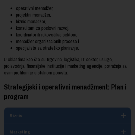
operativni menadžer,
projektni menadžer,
biznis menadžer,
konsultant za poslovni razvoj,
koordinator ili rukovodilac sektora,
menadžer organizacionih procesa i
specijalista za strateško planiranje.
U oblastima kao što su trgovina, logistika, IT sektor, usluge,
proizvodnja, finansijske institucije i marketing agencije, potražnja za
ovim profilom je u stalnom porastu.
Strategijski i operativni menadžment: Plan i
program
Biznis
Marketing