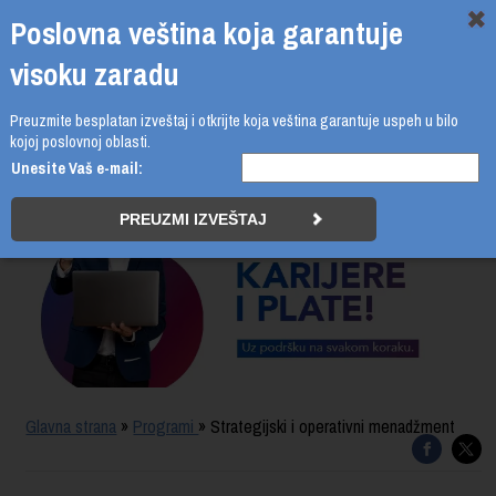
Poslovna veština koja garantuje
visoku zaradu
Preuzmite besplatan izveštaj i otkrijte koja veština garantuje uspeh u bilo
011 4011 210
kojoj poslovnoj oblasti.
Unesite Vaš e-mail:
PROGRAMI
UPIS
ŠTA DOBIJATE
UČENJE NA DALJINU
SERTIFIKACIJA
Glavna strana
»
Programi
» Strategijski i operativni menadžment
O BUSINESS ACADEMY