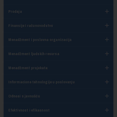
Prodaja
Finansije i računovodstvo
Menadžment i poslovna organizacija
Menadžment ljudskih resursa
Menadžment projekata
Informacione tehnologije u poslovanju
Odnosi s javnošću
Efektivnost i efikasnost