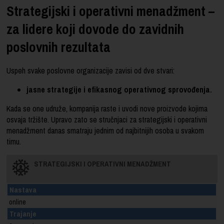
Strategijski i operativni menadžment –
za lidere koji dovode do zavidnih
poslovnih rezultata
Uspeh svake poslovne organizacije zavisi od dve stvari:
jasne strategije i efikasnog operativnog sprovođenja.
Kada se one udruže, kompanija raste i uvodi nove proizvode kojima
osvaja tržište. Upravo zato se stručnjaci za strategijski i operativni
menadžment danas smatraju jednim od najbitnijih osoba u svakom
timu.
STRATEGIJSKI I OPERATIVNI MENADŽMENT
Nastava
online
Trajanje