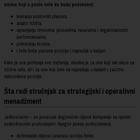
onima koji u poslu vole da budu posvećeni:
kreiranju poslovnih planova,
analizi tržišta,
upravljanju timovima, procesima, resursima i organizacionim
performansama,
pokretanju biznisa
i žele bolje plaćene pozicije i napredak u karijeri.
Kako je ova profesija sve traženija, idealna je za one koji tek ulaze na
tržište rada, ali i za one koji žele da napreduju u karijeri i zauzmu
rukovodeće pozicije.
Šta radi stručnjak za strategijski i operativni
menadžment
Jednostavno – on povezuje dugoročne ciljeve kompanije sa njenim
svakodnevnim poslovanjem. Njegov posao podrazumeva:
definisanje ciljeva i pravaca razvoja firme,