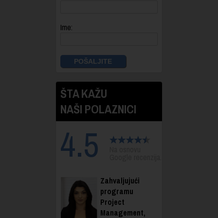
Ime:
ŠTA KAŽU
NAŠI POLAZNICI
4.5
Na osnovu
Google recenzija.
Zahvaljujući
programu
Project
Management,