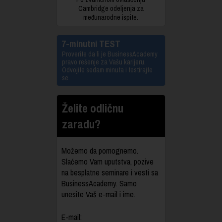
Cambridge odeljenja za
međunarodne ispite.
7-minutni TEST
Proverite da li je BusinessAcademy
pravo rešenje za Vašu karijeru.
Odvojite sedam minuta i testirajte
se.
Želite odličnu
zaradu?
Možemo da pomognemo.
Slaćemo Vam uputstva, pozive
na besplatne seminare i vesti sa
BusinessAcademy. Samo
unesite Vaš e-mail i ime.
E-mail: