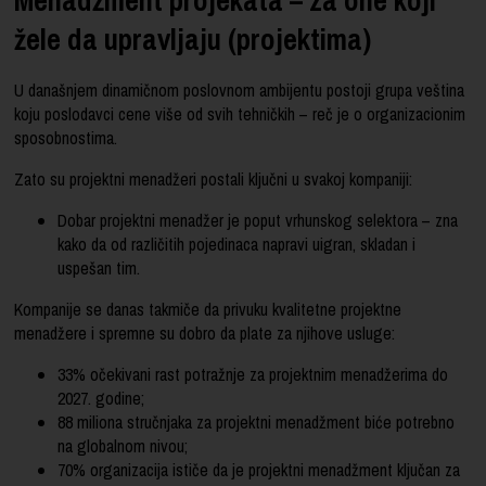
žele da upravljaju (projektima)
U današnjem dinamičnom poslovnom ambijentu postoji grupa veština
koju poslodavci cene više od svih tehničkih – reč je o organizacionim
sposobnostima.
Zato su projektni menadžeri postali ključni u svakoj kompaniji:
Dobar projektni menadžer je poput vrhunskog selektora – zna
kako da od različitih pojedinaca napravi uigran, skladan i
uspešan tim.
Kompanije se danas takmiče da privuku kvalitetne projektne
menadžere i spremne su dobro da plate za njihove usluge:
33% očekivani rast potražnje za projektnim menadžerima do
2027. godine;
88 miliona stručnjaka za projektni menadžment biće potrebno
na globalnom nivou;
70% organizacija ističe da je projektni menadžment ključan za