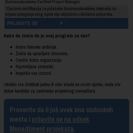
BusinessAcademy Certified Project Manager
*Opciona sertifikacija za polaznike BusinessAcademy. Naknada za
prijavu polaganja ovog ispita nije uključena u školarinu polaznika.
PRIJAVITE SE
Kako da znate da je ovaj program za vas?
Imate liderske ambicije.
Želite da upravljate timovima.
Cenite dobru organizaciju.
Razmišljate strateški.
Inspirišu vas izazovi.
Ukoliko ste štriklirali jednu ili više stavki na ovom spisku, onda ste
dobar kandidat za zanimanje projektnog menadžera.
Proverite da li još uvek ima slobodnih
mesta i
prijavite se na odsek
Menadžment projekata
.