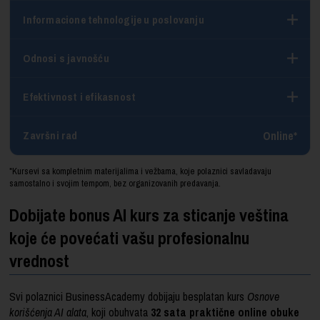
Informacione tehnologije u poslovanju
Odnosi s javnošću
Efektivnost i efikasnost
Online*
Završni rad
*Kursevi sa kompletnim materijalima i vežbama, koje polaznici savladavaju
samostalno i svojim tempom, bez organizovanih predavanja.
Dobijate bonus AI kurs za sticanje veština
koje će povećati vašu profesionalnu
vrednost
Svi polaznici BusinessAcademy dobijaju besplatan kurs
Osnove
korišćenja AI alata
, koji obuhvata
32 sata praktične online obuke