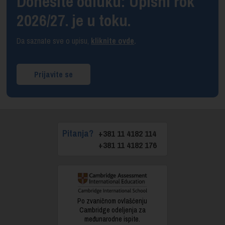
Donesite odluku: Upisni rok
2026/27. je u toku.
Da saznate sve o upisu,
kliknite ovde
.
Prijavite se
Pitanja?
+381 11 4182 114
+381 11 4182 176
Po zvaničnom ovlašćenju
Cambridge odeljenja za
međunarodne ispite.