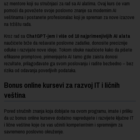
uz mentore koji su stručnjaci za rad sa AI alatima. Ovaj kurs će vam
pomoći da povežete svoje poslovno znanje sa modernim AI
veštinama i postanete profesionalac koji je spreman za nove izazove
na tržištu rada.
Kroz rad sa
ChatGPT-jem i više od 10 najprimenjivijih AI alata
naučićete brže da rešavate poslovne zadatke, donosite preciznije
odluke i razvijate nove ideje. Tokom obuke naučićete kako da pišete
efikasne promptove, primenjujete AI tamo gde zaista donosi
rezultate, prilagođavate ga svom poslovanju i radite bezbedno – bez
rizika od odavanja poverljivih podataka.
Bonus online kursevi za razvoj IT i ličnih
veština
Pored stručnih znanja koja dobijate na ovom programu, imate i priliku
da uz bonus online kurseve dodatno napredujete i razvijete ključne IT
i lične veštine koje će vas učiniti kompetentnim i spremnijim za
savremeno poslovno okruženje.