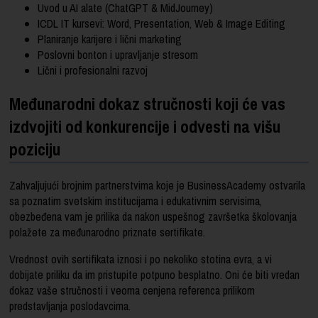
Uvod u AI alate (ChatGPT & MidJourney)
ICDL IT kursevi: Word, Presentation, Web & Image Editing
Planiranje karijere i lični marketing
Poslovni bonton i upravljanje stresom
Lični i profesionalni razvoj
Međunarodni dokaz stručnosti koji će vas
izdvojiti od konkurencije i odvesti na višu
poziciju
Zahvaljujući brojnim partnerstvima koje je BusinessAcademy ostvarila
sa poznatim svetskim institucijama i edukativnim servisima,
obezbeđena vam je prilika da nakon uspešnog završetka školovanja
polažete za međunarodno priznate sertifikate.
Vrednost ovih sertifikata iznosi i po nekoliko stotina evra, a vi
dobijate priliku da im pristupite potpuno besplatno. Oni će biti vredan
dokaz vaše stručnosti i veoma cenjena referenca prilikom
predstavljanja poslodavcima.