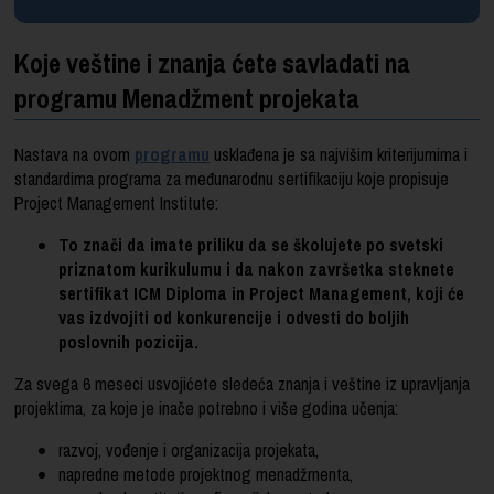
Koje veštine i znanja ćete savladati na
programu Menadžment projekata
Nastava na ovom
programu
usklađena je sa najvišim kriterijumima i
standardima programa za međunarodnu sertifikaciju koje propisuje
Project Management Institute:
To znači da imate priliku da se školujete po svetski
priznatom kurikulumu i da nakon završetka steknete
sertifikat ICM Diploma in Project Management, koji će
vas izdvojiti od konkurencije i odvesti do boljih
poslovnih pozicija.
Za svega 6 meseci usvojićete sledeća znanja i veštine iz upravljanja
projektima, za koje je inače potrebno i više godina učenja:
razvoj, vođenje i organizacija projekata,
napredne metode projektnog menadžmenta,