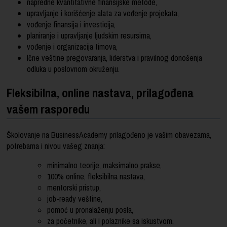
napredne kvantitativne finansijske metode,
upravljanje i korišćenje alata za vođenje projekata,
vođenje finansija i investicija,
planiranje i upravljanje ljudskim resursima,
vođenje i organizacija timova,
lčne veštine pregovaranja, liderstva i pravilnog donošenja
odluka u poslovnom okruženju.
Fleksibilna, online nastava, prilagođena
vašem rasporedu
Školovanje na BusinessAcademy prilagođeno je vašim obavezama,
potrebama i nivou vašeg znanja:
minimalno teorije, maksimalno prakse,
100% online, fleksibilna nastava,
mentorski pristup,
job-ready veštine,
pomoć u pronalaženju posla,
za početnike, ali i polaznike sa iskustvom.