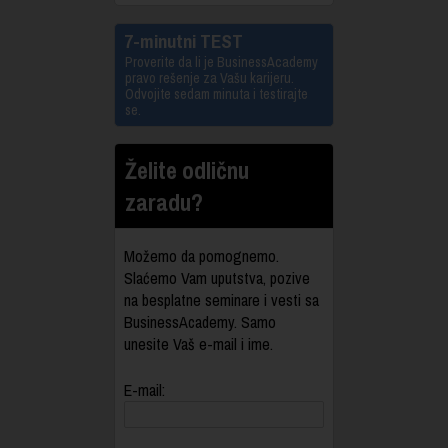
7-minutni TEST
Proverite da li je BusinessAcademy
pravo rešenje za Vašu karijeru.
Odvojite sedam minuta i testirajte
se.
Želite odličnu
zaradu?
Možemo da pomognemo.
Slaćemo Vam uputstva, pozive
na besplatne seminare i vesti sa
BusinessAcademy. Samo
unesite Vaš e-mail i ime.
E-mail: