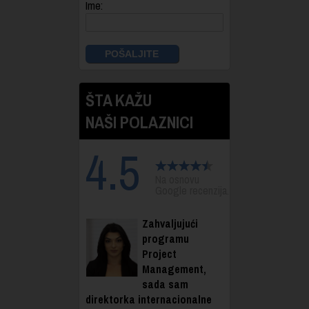
Ime:
ŠTA KAŽU
NAŠI POLAZNICI
4.5
Na osnovu
Google recenzija.
Zahvaljujući
programu
Project
Management,
sada sam
direktorka internacionalne