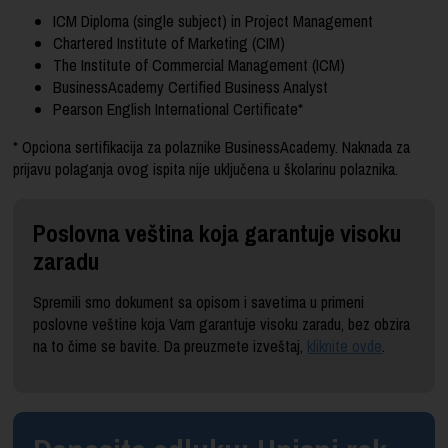
ICM Diploma (single subject) in Project Management
Chartered Institute of Marketing (CIM)
The Institute of Commercial Management (ICM)
BusinessAcademy Certified Business Analyst
Pearson English International Certificate*
* Opciona sertifikacija za polaznike BusinessAcademy. Naknada za
prijavu polaganja ovog ispita nije uključena u školarinu polaznika.
Poslovna veština koja garantuje visoku
zaradu
Spremili smo dokument sa opisom i savetima u primeni
poslovne veštine koja Vam garantuje visoku zaradu, bez obzira
na to čime se bavite. Da preuzmete izveštaj,
kliknite ovde
.