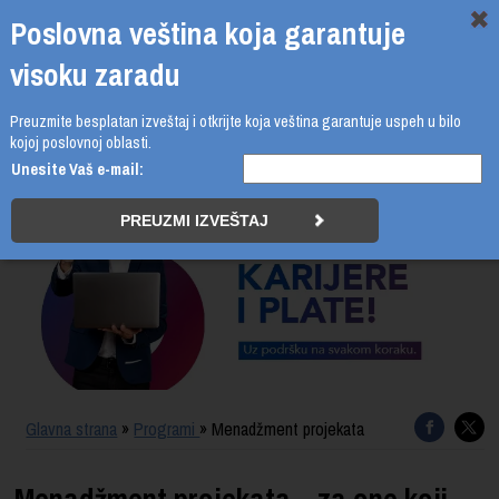
Poslovna veština koja garantuje
visoku zaradu
Preuzmite besplatan izveštaj i otkrijte koja veština garantuje uspeh u bilo
011 4011 210
kojoj poslovnoj oblasti.
Unesite Vaš e-mail:
PROGRAMI
UPIS
ŠTA DOBIJATE
UČENJE NA DALJINU
SERTIFIKACIJA
Glavna strana
»
Programi
» Menadžment projekata
O BUSINESS ACADEMY
Menadžment projekata – za one koji