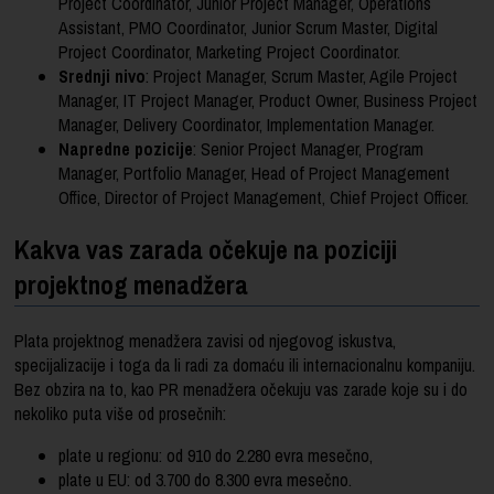
Project Coordinator, Junior Project Manager, Operations
Assistant, PMO Coordinator, Junior Scrum Master, Digital
Project Coordinator, Marketing Project Coordinator.
Srednji nivo
: Project Manager, Scrum Master, Agile Project
Manager, IT Project Manager, Product Owner, Business Project
Manager, Delivery Coordinator, Implementation Manager.
Napredne pozicije
: Senior Project Manager, Program
Manager, Portfolio Manager, Head of Project Management
Office, Director of Project Management, Chief Project Officer.
Kakva vas zarada očekuje na poziciji
projektnog menadžera
Plata projektnog menadžera zavisi od njegovog iskustva,
specijalizacije i toga da li radi za domaću ili internacionalnu kompaniju.
Bez obzira na to, kao PR menadžera očekuju vas zarade koje su i do
nekoliko puta više od prosečnih:
plate u regionu: od 910 do 2.280 evra mesečno,
plate u EU: od 3.700 do 8.300 evra mesečno.