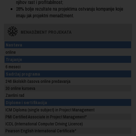
njihov rast i profitabilnost;
28% bolje rezultate na projektima ostvaruju kompanije koje
imaju jak projektni menadžment.
MENADŽMENT PROJEKATA
Nastava
online
Trajanje
6 meseci
Sadržaj programa
246 školskih časova online predavanja
30 online kurseva
Završni rad
Diplome i sertifikacija
ICM Diploma (single subject) in Project Management
PMI Certified Associate in Project Management
*
ICDL (International Computer Driving Licence)
Pearson English International Certificate
*