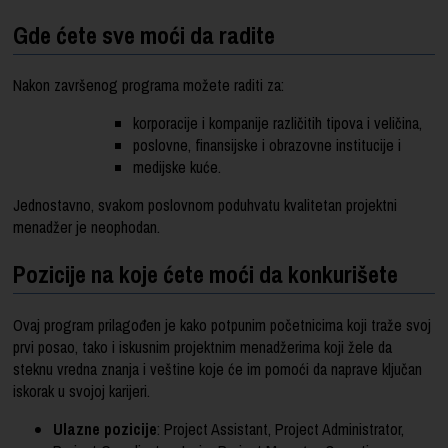
Gde ćete sve moći da radite
Nakon završenog programa možete raditi za:
korporacije i kompanije različitih tipova i veličina,
poslovne, finansijske i obrazovne institucije i
medijske kuće.
Jednostavno, svakom poslovnom poduhvatu kvalitetan projektni
menadžer je neophodan.
Pozicije na koje ćete moći da konkurišete
Ovaj program prilagođen je kako potpunim početnicima koji traže svoj
prvi posao, tako i iskusnim projektnim menadžerima koji žele da
steknu vredna znanja i veštine koje će im pomoći da naprave ključan
iskorak u svojoj karijeri.
Ulazne pozicije
: Project Assistant, Project Administrator,